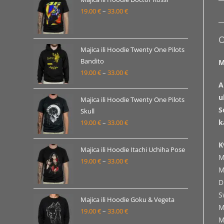
19.00
€
–
33.00
€
do
Raspon
33.00 €
cijena:
od
O
19.00 €
Majica ili Hoodie Twenty One Pilots
Bandito
do
M
19.00
€
–
33.00
€
Raspon
33.00 €
A
cijena:
u
od
Majica ili Hoodie Twenty One Pilots
S
19.00 €
Skull
k
19.00
€
–
33.00
€
do
Raspon
33.00 €
cijena:
K
od
Majica ili Hoodie Itachi Uchiha Pose
M
19.00 €
19.00
€
–
33.00
€
Raspon
M
do
cijena:
D
33.00 €
od
S
19.00 €
Majica ili Hoodie Goku & Vegeta
M
19.00
€
–
33.00
€
do
Raspon
M
33.00 €
cijena: