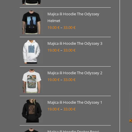
od
19.00 €
Majica ili Hoodie The Odyssey
Helmet
do
19.00
€
–
33.00
€
Raspon
33.00 €
cijena:
od
Majica ili Hoodie The Odyssey 3
19.00 €
19.00
€
–
33.00
€
Raspon
do
cijena:
33.00 €
od
19.00 €
Majica ili Hoodie The Odyssey 2
19.00
€
–
33.00
€
do
Raspon
33.00 €
cijena:
od
19.00 €
Majica ili Hoodie The Odyssey 1
19.00
€
–
33.00
€
do
Raspon
33.00 €
cijena:
od
19.00 €
Majica ili Hoodie Doctor Rossi