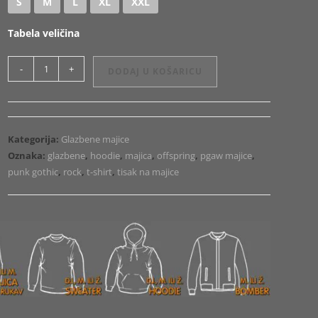
S
M
L
XL
XXL
Tabela veličina
Majica
-
+
DODAJ U KOŠARICU
ili
Hoodie
Offspring
Logo
Kategorija:
Glazbene majice
Color
Oznaka:
glazbene
,
hoodie
,
majica
,
offspring
,
pgaw majice
,
količina
punk gothic
,
rock
,
t-shirt
,
tisak na majice