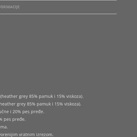
ORMACIJE
(heather grey 85% pamuk i 15% viskoza).
heather grey 85% pamuk i 15% viskoza).
učne i 20% pes pređe.
% pes pređe.
ima.
tvorenijim vratnim izrezom.