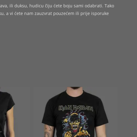
ava, ili duksu, hudicu čiju ćete boju sami odabrati. Tako
 a vi ćete nam zauzvrat pouzećem ili prije isporuke