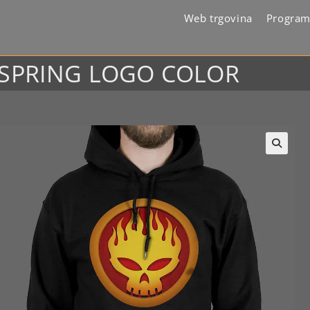
Web trgovina
Program
FFSPRING LOGO COLOR