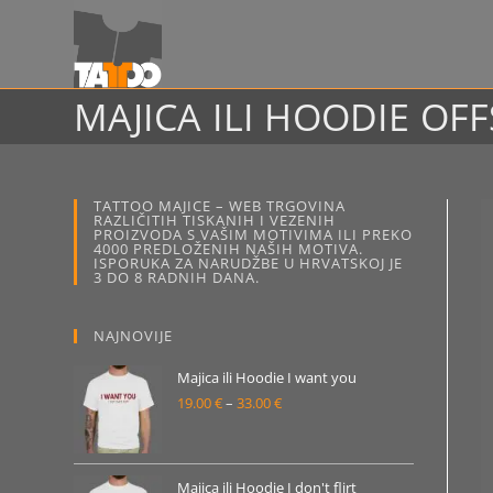
Preskoči
na
sadržaj
MAJICA ILI HOODIE O
TATTOO MAJICE – WEB TRGOVINA
RAZLIČITIH TISKANIH I VEZENIH
PROIZVODA S VAŠIM MOTIVIMA ILI PREKO
4000 PREDLOŽENIH NAŠIH MOTIVA.
ISPORUKA ZA NARUDŽBE U HRVATSKOJ JE
3 DO 8 RADNIH DANA.
NAJNOVIJE
Majica ili Hoodie I want you
19.00
€
–
33.00
€
Raspon
cijena:
od
19.00 €
Majica ili Hoodie I don't flirt