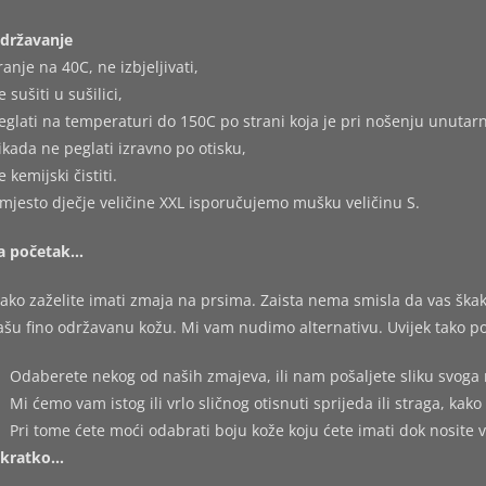
državanje
ranje na 40C, ne izbjeljivati,
e sušiti u sušilici,
eglati na temperaturi do 150C po strani koja je pri nošenju unutarn
ikada ne peglati izravno po otisku,
e kemijski čistiti.
mjesto dječje veličine XXL isporučujemo mušku veličinu S.
a početak…
ako zaželite imati zmaja na prsima. Zaista nema smisla da vas škakl
ašu fino održavanu kožu. Mi vam nudimo alternativu. Uvijek tako po
Odaberete nekog od naših zmajeva, ili nam pošaljete sliku svoga 
Mi ćemo vam istog ili vrlo sličnog otisnuti sprijeda ili straga, kako 
Pri tome ćete moći odabrati boju kože koju ćete imati dok nosite 
kratko…