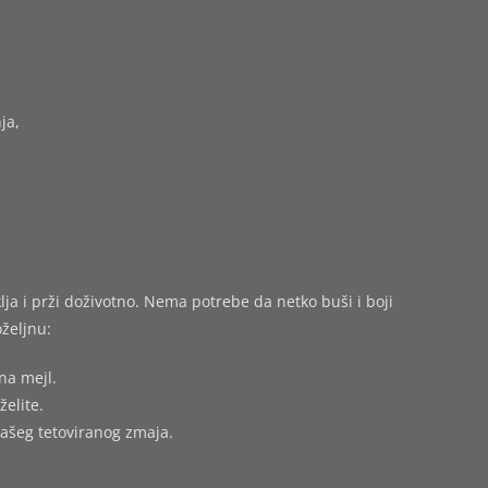
ja,
ja i prži doživotno. Nema potrebe da netko buši i boji
željnu:
na mejl.
želite.
vašeg tetoviranog zmaja.