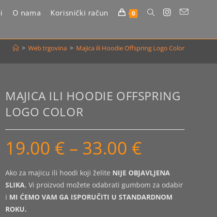
i
O nama
Korisnički račun
Uključi/isključi
0
pretragu
>
Web trgovina
>
Majica ili Hoodie Offspring Logo Color
web-
stranice
MAJICA ILI HOODIE OFFSPRING
LOGO COLOR
19.00
€
–
33.00
€
Raspon
cijena:
od
19.00 €
do
Ako za majicu ili hoodi koji želite
NIJE OBJAVLJENA
33.00 €
SLIKA
, Vi proizvod možete odabrati gumbom za odabir
i
MI ĆEMO VAM GA ISPORUČITI U STANDARDNOM
ROKU.