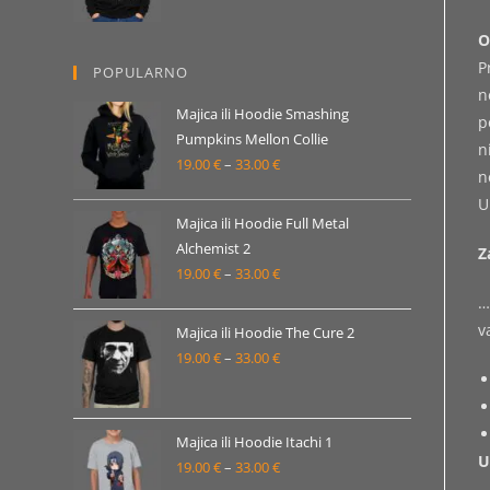
od
O
19.00 €
P
POPULARNO
do
n
33.00 €
Majica ili Hoodie Smashing
p
Pumpkins Mellon Collie
n
19.00
€
–
33.00
€
Raspon
n
cijena:
U
od
Majica ili Hoodie Full Metal
19.00 €
Alchemist 2
Z
19.00
€
–
33.00
€
do
Raspon
33.00 €
cijena:
…
od
v
Majica ili Hoodie The Cure 2
19.00 €
19.00
€
–
33.00
€
Raspon
do
cijena:
33.00 €
od
19.00 €
Majica ili Hoodie Itachi 1
U
19.00
€
–
33.00
€
do
Raspon