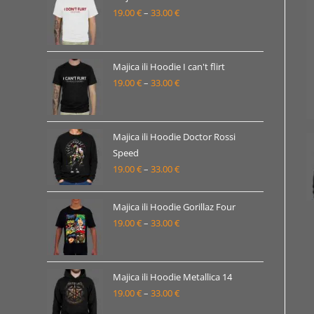
19.00
€
–
33.00
€
do
Raspon
33.00 €
cijena:
od
19.00 €
Majica ili Hoodie I can't flirt
19.00
€
–
33.00
€
do
Raspon
33.00 €
cijena:
od
19.00 €
Majica ili Hoodie Doctor Rossi
Speed
do
19.00
€
–
33.00
€
Raspon
33.00 €
cijena:
od
Majica ili Hoodie Gorillaz Four
19.00 €
19.00
€
–
33.00
€
Raspon
do
cijena:
33.00 €
od
19.00 €
Majica ili Hoodie Metallica 14
19.00
€
–
33.00
€
do
Raspon
33.00 €
cijena: