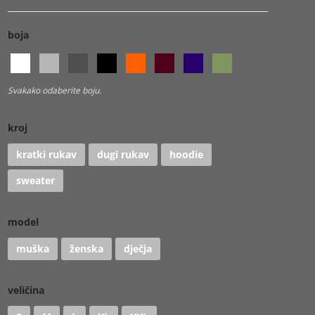
boja
Svakako odaberite boju.
kroj
kratki rukav
dugi rukav
hoodie
sweater
model
muška
ženska
dječja
veličina