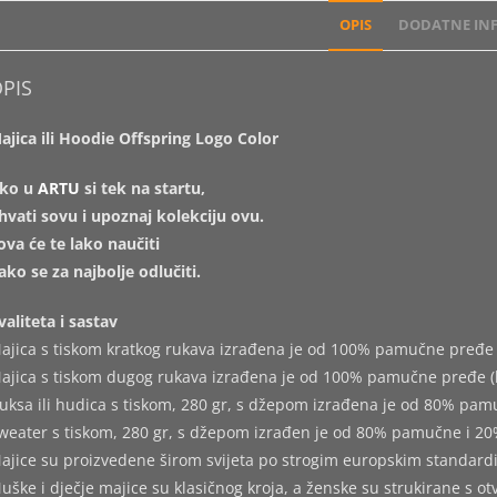
OPIS
DODATNE INF
PIS
ajica ili Hoodie Offspring Logo Color
ko u
ARTU
si tek na startu,
hvati sovu i upoznaj kolekciju ovu.
ova će te lako naučiti
ako se za najbolje odlučiti.
valiteta i sastav
ajica s tiskom kratkog rukava izrađena je od 100% pamučne pređe 
ajica s tiskom dugog rukava izrađena je od 100% pamučne pređe (
uksa ili hudica s tiskom, 280 gr, s džepom izrađena je od 80% pam
weater s tiskom, 280 gr, s džepom izrađen je od 80% pamučne i 20
ajice su proizvedene širom svijeta po strogim europskim standard
uške i dječje majice su klasičnog kroja, a ženske su strukirane s o