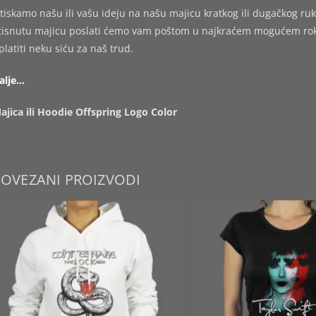
tiskamo našu ili vašu ideju na našu majicu kratkog ili dugačkog ruk
tisnutu majicu poslati ćemo vam poštom u najkraćem mogućem roku,
platiti neku siću za naš trud.
alje…
ajica ili Hoodie Offspring Logo Color
POVEZANI PROIZVODI