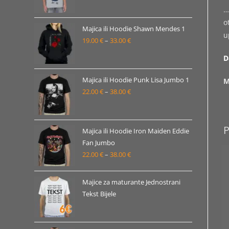
33.00 €
cijena:
…
od
o
19.00 €
Majica ili Hoodie Shawn Mendes 1
u
19.00
€
–
33.00
€
do
Raspon
33.00 €
cijena:
D
od
19.00 €
Majica ili Hoodie Punk Lisa Jumbo 1
M
22.00
€
–
38.00
€
do
Raspon
33.00 €
cijena:
od
22.00 €
Majica ili Hoodie Iron Maiden Eddie
Fan Jumbo
do
22.00
€
–
38.00
€
Raspon
38.00 €
cijena:
od
Majice za maturante Jednostrani
22.00 €
Tekst Bijele
do
38.00 €