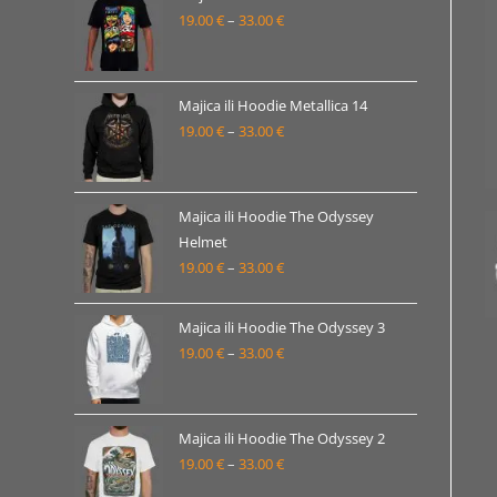
19.00 €
19.00
€
–
33.00
€
Raspon
do
cijena:
33.00 €
od
19.00 €
Majica ili Hoodie Metallica 14
19.00
€
–
33.00
€
do
Raspon
33.00 €
cijena:
od
19.00 €
Majica ili Hoodie The Odyssey
Helmet
do
19.00
€
–
33.00
€
Raspon
33.00 €
cijena:
od
Majica ili Hoodie The Odyssey 3
19.00 €
19.00
€
–
33.00
€
Raspon
do
cijena:
33.00 €
od
19.00 €
Majica ili Hoodie The Odyssey 2
19.00
€
–
33.00
€
do
Raspon
33.00 €
cijena: