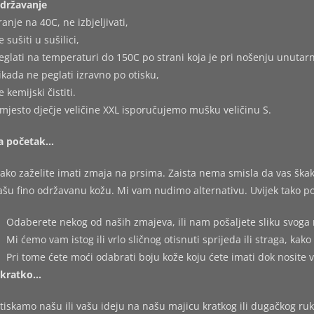
državanje
ranje na 40C, ne izbjeljivati,
e sušiti u sušilici,
eglati na temperaturi do 150C po strani koja je pri nošenju unutarn
ikada ne peglati izravno po otisku,
e kemijski čistiti.
mjesto dječje veličine XXL isporučujemo mušku veličinu S.
a početak…
ako zaželite imati zmaja na prsima. Zaista nema smisla da vas škakl
ašu fino održavanu kožu. Mi vam nudimo alternativu. Uvijek tako po
Odaberete nekog od naših zmajeva, ili nam pošaljete sliku svoga 
Mi ćemo vam istog ili vrlo sličnog otisnuti sprijeda ili straga, kako 
Pri tome ćete moći odabrati boju kože koju ćete imati dok nosite 
kratko…
tiskamo našu ili vašu ideju na našu majicu kratkog ili dugačkog ruk