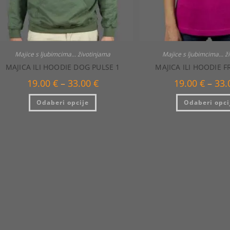
Majice s ljubimcima... životinjama
Majice s ljubimcima... ž
MAJICA ILI HOODIE DOG PULSE 1
MAJICA ILI HOODIE F
Raspon
19.00
€
–
33.00
€
19.00
€
–
33
cijena:
od
Ovaj
Odaberi opcije
19.00 €
Odaberi opci
proizvod
do
ima
33.00 €
više
varijanti.
Opcije
se
mogu
odabrati
na
stranici
proizvoda