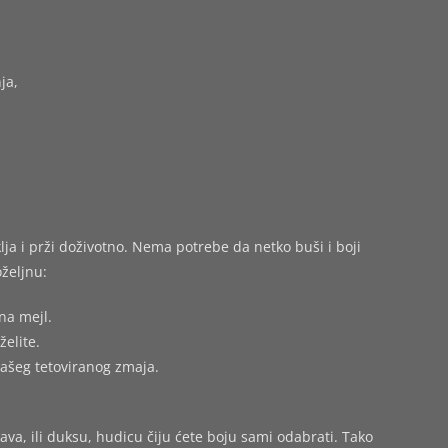
ja,
ja i prži doživotno. Nema potrebe da netko buši i boji
željnu:
na mejl.
želite.
vašeg tetoviranog zmaja.
ava, ili duksu, hudicu čiju ćete boju sami odabrati. Tako