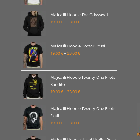
od
19.00 €
Majica ili Hoodie The Odyssey 1
19.00
€
–
33.00
€
do
Raspon
33.00 €
cijena:
od
19.00 €
Majica ili Hoodie Doctor Rossi
19.00
€
–
33.00
€
do
Raspon
33.00 €
cijena:
od
19.00 €
Majica ili Hoodie Twenty One Pilots
Bandito
do
19.00
€
–
33.00
€
Raspon
33.00 €
cijena:
od
Majica ili Hoodie Twenty One Pilots
19.00 €
Skull
19.00
€
–
33.00
€
do
Raspon
33.00 €
cijena:
od
Majica ili Hoodie Itachi Uchiha Pose