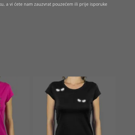
 a vi ćete nam zauzvrat pouzećem ili prije isporuke