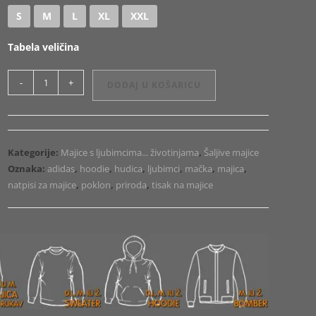
S
M
L
XL
XXL
Tabela veličina
Majica
-
+
DODAJ U KOŠARICU
ili
Hoodie
Adicats
old
Kategorije:
Majice s ljubimcima... životinjama
,
Šaljive majice
količina
Oznaka:
adidas
,
hoodie
,
hudica
,
ljubimci
,
mačka
,
majica
,
natpisi za majice
,
poklon
,
priroda
,
tisak na majice