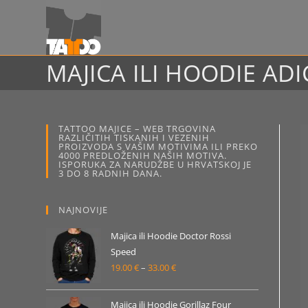
Preskoči
na
sadržaj
MAJICA ILI HOODIE AD
TATTOO MAJICE – WEB TRGOVINA
RAZLIČITIH TISKANIH I VEZENIH
PROIZVODA S VAŠIM MOTIVIMA ILI PREKO
4000 PREDLOŽENIH NAŠIH MOTIVA.
ISPORUKA ZA NARUDŽBE U HRVATSKOJ JE
3 DO 8 RADNIH DANA.
NAJNOVIJE
Majica ili Hoodie Doctor Rossi
Speed
19.00
€
–
33.00
€
Raspon
cijena:
od
Majica ili Hoodie Gorillaz Four