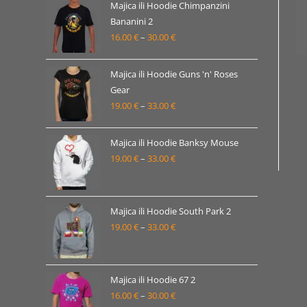
19.00 €
Majica ili Hoodie Chimpanzini
Bananini 2
do
16.00
€
–
30.00
€
Raspon
33.00 €
cijena:
od
Majica ili Hoodie Guns 'n' Roses
16.00 €
Gear
19.00
€
–
33.00
€
do
Raspon
30.00 €
cijena:
od
Majica ili Hoodie Banksy Mouse
19.00 €
19.00
€
–
33.00
€
Raspon
do
cijena:
33.00 €
od
19.00 €
Majica ili Hoodie South Park 2
19.00
€
–
33.00
€
do
Raspon
33.00 €
cijena:
od
19.00 €
Majica ili Hoodie 67 2
16.00
€
–
30.00
€
do
Raspon