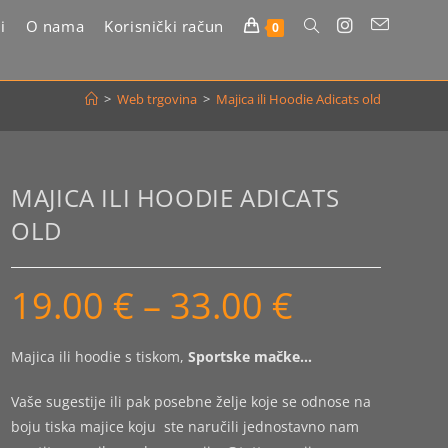
i
O nama
Korisnički račun
Uključi/isključi
0
pretragu
>
Web trgovina
>
Majica ili Hoodie Adicats old
web-
stranice
MAJICA ILI HOODIE ADICATS
OLD
19.00
€
–
33.00
€
Raspon
cijena:
od
19.00 €
do
Majica ili hoodie s tiskom,
Sportske mačke…
33.00 €
Vaše sugestije ili pak posebne želje koje se odnose na
boju tiska majice koju ste naručili jednostavno nam