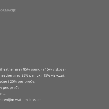
ORMACIJE
(heather grey 85% pamuk i 15% viskoza).
heather grey 85% pamuk i 15% viskoza).
učne i 20% pes pređe.
% pes pređe.
ima.
tvorenijim vratnim izrezom.