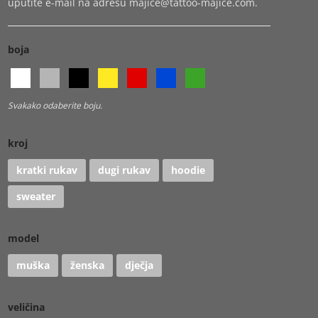
uputite e-mail na adresu
majice@tattoo-majice.com
.
boja
Svakako odaberite boju.
kroj
kratki rukav
dugi rukav
hoodie
sweater
model
muška
ženska
dječja
veličina