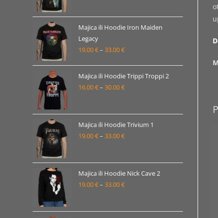
33.00 €
cijena:
o
od
u
22.00 €
Majica ili Hoodie Iron Maiden
Legacy
do
D
19.00
€
–
33.00
€
Raspon
38.00 €
cijena:
M
od
Majica ili Hoodie Trippi Troppi 2
19.00 €
16.00
€
–
30.00
€
Raspon
do
cijena:
33.00 €
od
16.00 €
Majica ili Hoodie Trivium 1
19.00
€
–
33.00
€
do
Raspon
30.00 €
cijena:
od
19.00 €
Majica ili Hoodie Nick Cave 2
19.00
€
–
33.00
€
do
Raspon
33.00 €
cijena:
od