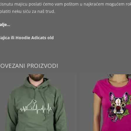
tisnutu majicu poslati ćemo vam poštom u najkraćem mogućem roku,
platiti neku siću za naš trud.
alje…
ajica ili Hoodie Adicats old
POVEZANI PROIZVODI