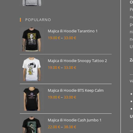
O
od
P
19.00 €
n
POPULARNO
do
p
33.00 €
Majica ili Hoodie Tarantino 1
n
19.00
€
–
33.00
€
Raspon
n
cijena:
U
od
Z
19.00 €
Majica ili Hoodie Snoopy Tattoo 2
19.00
€
–
33.00
€
do
Raspon
…
33.00 €
cijena:
v
od
19.00 €
Majica ili Hoodie BTS Keep Calm
19.00
€
–
33.00
€
do
Raspon
33.00 €
cijena:
od
U
19.00 €
Majica ili Hoodie Cash Jumbo 1
22.00
€
–
38.00
€
do
Raspon
…