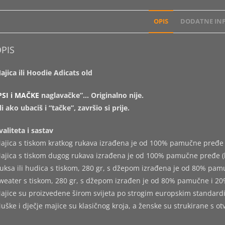
OPIS
DODATNE INF
PIS
ajica ili Hoodie Adicats old
PSI i MAČKE
naglavačke”… Originalno nije.
li ako ubaciš i “tačke”, završio si prije.
valiteta i sastav
ajica s tiskom kratkog rukava izrađena je od 100% pamučne pređe 
ajica s tiskom dugog rukava izrađena je od 100% pamučne pređe (
uksa ili hudica s tiskom, 280 gr, s džepom izrađena je od 80% pam
weater s tiskom, 280 gr, s džepom izrađen je od 80% pamučne i 20
ajice su proizvedene širom svijeta po strogim europskim standard
uške i dječje majice su klasičnog kroja, a ženske su strukirane s o