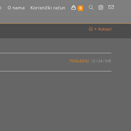
i
O nama
Korisnički račun
Uključi/isključi
0
pretragu
>
Ruksaci
web-
stranice
POGLEDAJ:
12
24
SVE