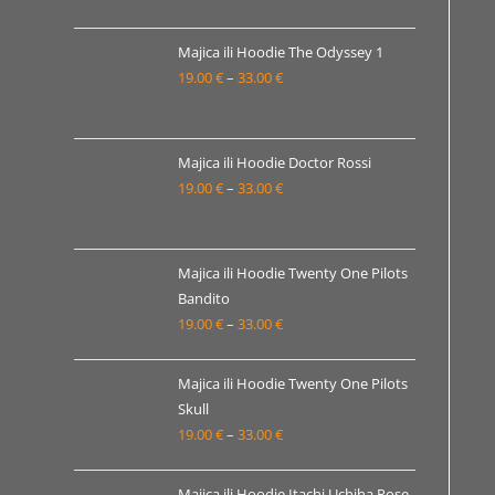
od
19.00 €
Majica ili Hoodie The Odyssey 1
19.00
€
–
33.00
€
do
Raspon
33.00 €
cijena:
od
19.00 €
Majica ili Hoodie Doctor Rossi
19.00
€
–
33.00
€
do
Raspon
33.00 €
cijena:
od
19.00 €
Majica ili Hoodie Twenty One Pilots
Bandito
do
19.00
€
–
33.00
€
Raspon
33.00 €
cijena:
od
Majica ili Hoodie Twenty One Pilots
19.00 €
Skull
19.00
€
–
33.00
€
do
Raspon
33.00 €
cijena:
od
Majica ili Hoodie Itachi Uchiha Pose