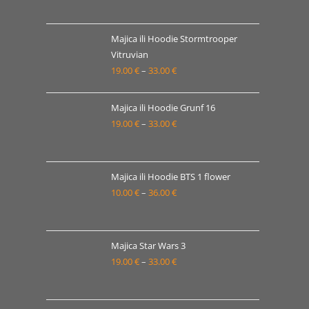
33.00 €
cijena:
od
19.00 €
Majica ili Hoodie Stormtrooper
Vitruvian
do
19.00
€
–
33.00
€
Raspon
33.00 €
cijena:
od
Majica ili Hoodie Grunf 16
19.00 €
19.00
€
–
33.00
€
Raspon
do
cijena:
33.00 €
od
19.00 €
Majica ili Hoodie BTS 1 flower
10.00
€
–
36.00
€
do
Raspon
33.00 €
cijena:
od
10.00 €
Majica Star Wars 3
19.00
€
–
33.00
€
do
Raspon
36.00 €
cijena:
od