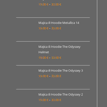
19.00 €
19.00
€
–
33.00
€
Raspon
do
cijena:
33.00 €
od
19.00 €
Majica ili Hoodie Metallica 14
19.00
€
–
33.00
€
do
Raspon
33.00 €
cijena:
od
19.00 €
Majica ili Hoodie The Odyssey
Helmet
do
19.00
€
–
33.00
€
Raspon
33.00 €
cijena:
od
Majica ili Hoodie The Odyssey 3
19.00 €
19.00
€
–
33.00
€
Raspon
do
cijena:
33.00 €
od
19.00 €
Majica ili Hoodie The Odyssey 2
19.00
€
–
33.00
€
do
Raspon
33.00 €
cijena: