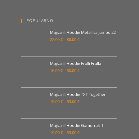
od
19.00 €
POPULARNO
do
33.00 €
Majica ili Hoodie Metallica Jumbo 22
22.00
€
–
38.00
€
Raspon
cijena:
od
22.00 €
Majica ili Hoodie Frulli Frulla
16.00
€
–
30.00
€
do
Raspon
38.00 €
cijena:
od
16.00 €
Majica ili Hoodie TXT Together
19.00
€
–
33.00
€
do
Raspon
30.00 €
cijena:
od
19.00 €
Majica ili Hoodie Gomorrah 1
19.00
€
–
33.00
€
do
Raspon