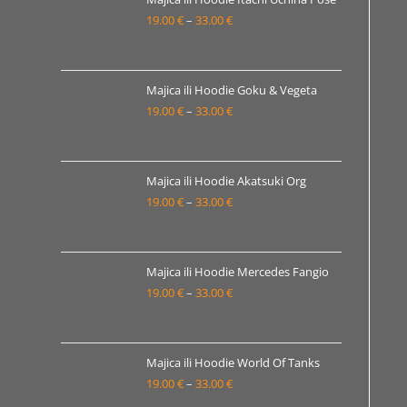
19.00 €
19.00
€
–
33.00
€
Raspon
do
cijena:
33.00 €
od
19.00 €
Majica ili Hoodie Goku & Vegeta
19.00
€
–
33.00
€
do
Raspon
33.00 €
cijena:
od
19.00 €
Majica ili Hoodie Akatsuki Org
19.00
€
–
33.00
€
do
Raspon
33.00 €
cijena:
od
19.00 €
Majica ili Hoodie Mercedes Fangio
19.00
€
–
33.00
€
do
Raspon
33.00 €
cijena:
od
19.00 €
Majica ili Hoodie World Of Tanks
19.00
€
–
33.00
€
do
Raspon
33.00 €
cijena: