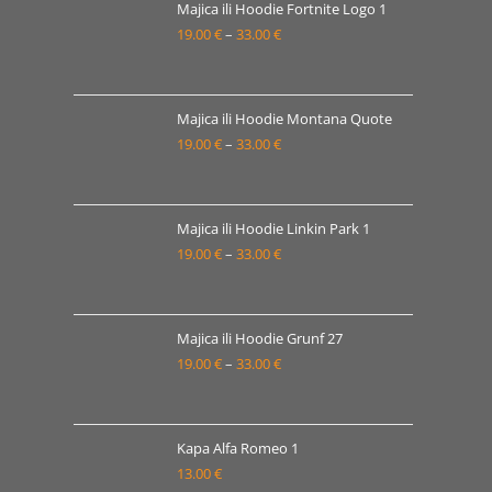
19.00 €
Majica ili Hoodie Fortnite Logo 1
19.00
€
–
33.00
€
do
Raspon
33.00 €
cijena:
od
19.00 €
Majica ili Hoodie Montana Quote
19.00
€
–
33.00
€
do
Raspon
33.00 €
cijena:
od
19.00 €
Majica ili Hoodie Linkin Park 1
19.00
€
–
33.00
€
do
Raspon
33.00 €
cijena:
od
19.00 €
Majica ili Hoodie Grunf 27
19.00
€
–
33.00
€
do
Raspon
33.00 €
cijena:
od
19.00 €
Kapa Alfa Romeo 1
13.00
€
do