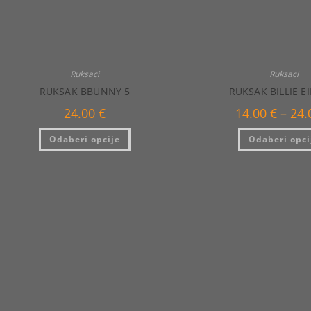
Ruksaci
Ruksaci
RUKSAK BBUNNY 5
RUKSAK BILLIE EI
24.00
€
14.00
€
–
24
Ovaj
Odaberi opcije
Odaberi opci
proizvod
ima
više
varijanti.
Opcije
se
mogu
odabrati
na
stranici
proizvoda