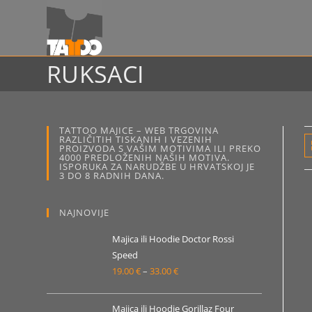
Preskoči
na
sadržaj
RUKSACI
TATTOO MAJICE – WEB TRGOVINA
RAZLIČITIH TISKANIH I VEZENIH
PROIZVODA S VAŠIM MOTIVIMA ILI PREKO
4000 PREDLOŽENIH NAŠIH MOTIVA.
ISPORUKA ZA NARUDŽBE U HRVATSKOJ JE
3 DO 8 RADNIH DANA.
NAJNOVIJE
Majica ili Hoodie Doctor Rossi
Speed
19.00
€
–
33.00
€
Raspon
cijena:
od
Majica ili Hoodie Gorillaz Four