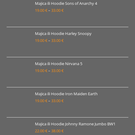
19.00 €
Majica ili Hoodie Sons of Anarchy 4
19.00
€
–
33.00
€
do
Raspon
26.00 €
cijena:
od
19.00 €
Majica ili Hoodie Harley Snoopy
19.00
€
–
33.00
€
do
Raspon
33.00 €
cijena:
od
19.00 €
Majica ili Hoodie Nirvana 5
19.00
€
–
33.00
€
do
Raspon
33.00 €
cijena:
od
19.00 €
Majica ili Hoodie Iron Maiden Earth
19.00
€
–
33.00
€
do
Raspon
33.00 €
cijena:
od
19.00 €
Majica ili Hoodie Johnny Ramone Jumbo BW1
22.00
€
–
38.00
€
do
Raspon