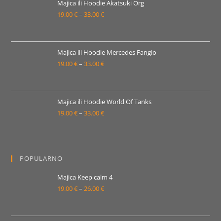
19.00 €
Majica ili Hoodie Akatsuki Org
19.00
€
–
33.00
€
do
Raspon
33.00 €
cijena:
od
19.00 €
Majica ili Hoodie Mercedes Fangio
19.00
€
–
33.00
€
do
Raspon
33.00 €
cijena:
od
19.00 €
Majica ili Hoodie World Of Tanks
19.00
€
–
33.00
€
do
Raspon
33.00 €
cijena:
od
19.00 €
POPULARNO
do
33.00 €
Majica Keep calm 4
19.00
€
–
26.00
€
Raspon
cijena:
od