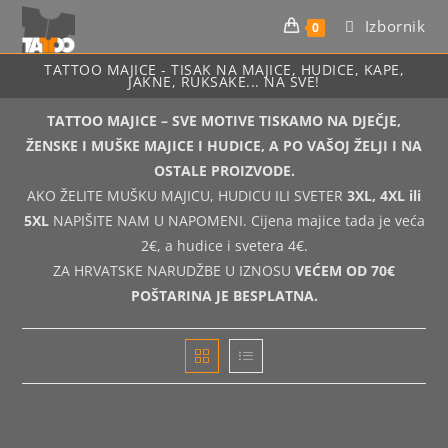
Preskoči
Izbornik
0
na
sadržaj
TATTOO MAJICE - TISAK NA MAJICE, HUDICE, KAPE,
JAKNE, RUKSAKE... NA SVE!
TATTOO MAJICE –
SVE MOTIVE TISKAMO NA DJEČJE,
ŽENSKE I MUŠKE MAJICE I HUDICE, A PO VAŠOJ ŽELJI I NA
OSTALE PROIZVODE.
AKO ŽELITE MUŠKU MAJICU, HUDICU ILI SVETER
3XL, 4XL ili
5XL
NAPIŠITE NAM U NAPOMENI. Cijena majice tada je veća
2€, a hudice i svetera 4€.
ZA HRVATSKE NARUDŽBE U IZNOSU
VEĆEM OD 70€
POŠTARINA JE BESPLATNA.