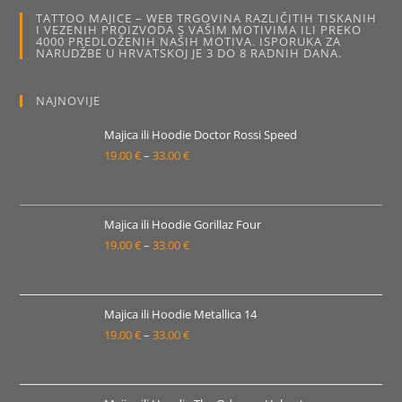
TATTOO MAJICE – WEB TRGOVINA RAZLIČITIH TISKANIH
I VEZENIH PROIZVODA S VAŠIM MOTIVIMA ILI PREKO
4000 PREDLOŽENIH NAŠIH MOTIVA. ISPORUKA ZA
NARUDŽBE U HRVATSKOJ JE 3 DO 8 RADNIH DANA.
NAJNOVIJE
Majica ili Hoodie Doctor Rossi Speed
19.00
€
–
33.00
€
Raspon
cijena:
od
19.00 €
Majica ili Hoodie Gorillaz Four
19.00
€
–
33.00
€
do
Raspon
33.00 €
cijena:
od
19.00 €
Majica ili Hoodie Metallica 14
19.00
€
–
33.00
€
do
Raspon
33.00 €
cijena:
od