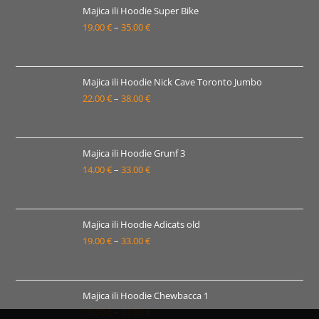
22.00 €
Majica ili Hoodie Super Bike
19.00
€
–
35.00
€
do
Raspon
38.00 €
cijena:
od
19.00 €
Majica ili Hoodie Nick Cave Toronto Jumbo
22.00
€
–
38.00
€
do
Raspon
35.00 €
cijena:
od
22.00 €
Majica ili Hoodie Grunf 3
14.00
€
–
33.00
€
do
Raspon
38.00 €
cijena:
od
14.00 €
Majica ili Hoodie Adicats old
19.00
€
–
33.00
€
do
Raspon
33.00 €
cijena:
od
19.00 €
Majica ili Hoodie Chewbacca 1
19.00
€
–
33.00
€
do
Raspon