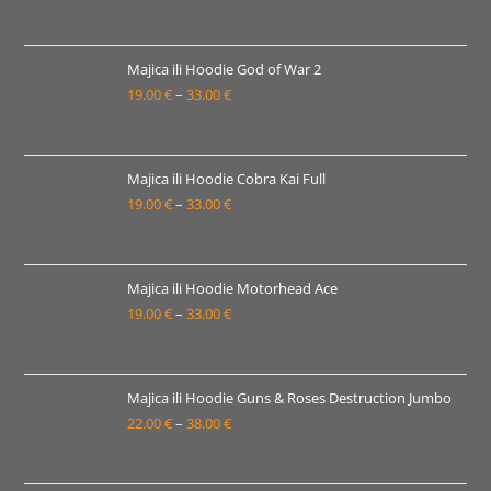
33.00 €
cijena:
od
22.00 €
Majica ili Hoodie God of War 2
19.00
€
–
33.00
€
do
Raspon
38.00 €
cijena:
od
19.00 €
Majica ili Hoodie Cobra Kai Full
19.00
€
–
33.00
€
do
Raspon
33.00 €
cijena:
od
19.00 €
Majica ili Hoodie Motorhead Ace
19.00
€
–
33.00
€
do
Raspon
33.00 €
cijena:
od
19.00 €
Majica ili Hoodie Guns & Roses Destruction Jumbo
22.00
€
–
38.00
€
do
Raspon
33.00 €
cijena:
od