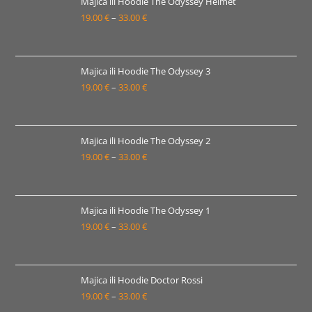
19.00 €
Majica ili Hoodie The Odyssey Helmet
19.00
€
–
33.00
€
do
Raspon
33.00 €
cijena:
od
19.00 €
Majica ili Hoodie The Odyssey 3
19.00
€
–
33.00
€
do
Raspon
33.00 €
cijena:
od
19.00 €
Majica ili Hoodie The Odyssey 2
19.00
€
–
33.00
€
do
Raspon
33.00 €
cijena:
od
19.00 €
Majica ili Hoodie The Odyssey 1
19.00
€
–
33.00
€
do
Raspon
33.00 €
cijena:
od
19.00 €
Majica ili Hoodie Doctor Rossi
19.00
€
–
33.00
€
do
Raspon