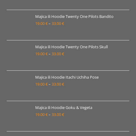
33.00 €
cijena:
od
19.00 €
Majica ili Hoodie Twenty One Pilots Bandito
19.00
€
–
33.00
€
do
Raspon
33.00 €
cijena:
od
19.00 €
Majica ili Hoodie Twenty One Pilots Skull
19.00
€
–
33.00
€
do
Raspon
33.00 €
cijena:
od
19.00 €
Majica ili Hoodie Itachi Uchiha Pose
19.00
€
–
33.00
€
do
Raspon
33.00 €
cijena:
od
19.00 €
Majica ili Hoodie Goku & Vegeta
19.00
€
–
33.00
€
do
Raspon
33.00 €
cijena:
od