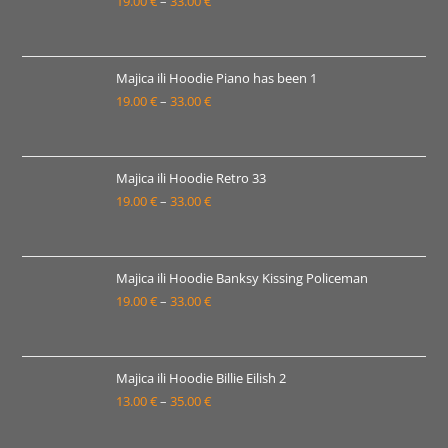
19.00
€
–
33.00
€
do
Raspon
33.00 €
cijena:
od
19.00 €
Majica ili Hoodie Piano has been 1
19.00
€
–
33.00
€
do
Raspon
33.00 €
cijena:
od
19.00 €
Majica ili Hoodie Retro 33
19.00
€
–
33.00
€
do
Raspon
33.00 €
cijena:
od
19.00 €
Majica ili Hoodie Banksy Kissing Policeman
19.00
€
–
33.00
€
do
Raspon
33.00 €
cijena:
od
19.00 €
Majica ili Hoodie Billie Eilish 2
13.00
€
–
35.00
€
do
Raspon
33.00 €
cijena: