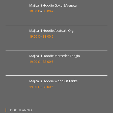
19.00 €
Majica ili Hoodie Goku & Vegeta
19.00
€
–
33.00
€
do
Raspon
33.00 €
cijena:
od
19.00 €
Majica ili Hoodie Akatsuki Org
19.00
€
–
33.00
€
do
Raspon
33.00 €
cijena:
od
19.00 €
Majica ili Hoodie Mercedes Fangio
19.00
€
–
33.00
€
do
Raspon
33.00 €
cijena:
od
19.00 €
Majica ili Hoodie World Of Tanks
19.00
€
–
33.00
€
do
Raspon
33.00 €
cijena:
od
19.00 €
POPULARNO
do