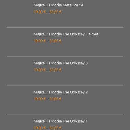
19.00 €
Majica ili Hoodie Metallica 14
19.00
€
–
33.00
€
do
Raspon
33.00 €
cijena:
od
19.00 €
Majica ili Hoodie The Odyssey Helmet
19.00
€
–
33.00
€
do
Raspon
33.00 €
cijena:
od
19.00 €
Majica ili Hoodie The Odyssey 3
19.00
€
–
33.00
€
do
Raspon
33.00 €
cijena:
od
19.00 €
Majica ili Hoodie The Odyssey 2
19.00
€
–
33.00
€
do
Raspon
33.00 €
cijena:
od
19.00 €
Majica ili Hoodie The Odyssey 1
19.00
€
–
33.00
€
do
Raspon