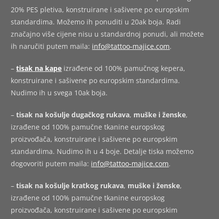
20% PES pletiva, konstruirane i sašivene po europskim
standardima. Možemo ih ponuditi u 20ak boja. Radi
značajno više cijene nisu u standardnoj ponudi, ali možete
ih naručiti putem maila:
info@tattoo-majice.com
.
–
tisak na kape
izrađene od 100% pamučnog kepera,
konstruirane i sašivene po europskim standardima.
Nudimo ih u svega 10ak boja.
–
tisak na košulje dugačkog rukava
,
muške i ženske
,
izrađene od 100% pamučne tkanine europskog
proizvođača, konstruirane i sašivene po europskim
standardima. Nudimo ih u 4 boje. Detalje tiska možemo
dogovoriti putem maila:
info@tattoo-majice.com
.
–
tisak na košulje kratkog rukava
,
muške i ženske
,
izrađene od 100% pamučne tkanine europskog
proizvođača, konstruirane i sašivene po europskim