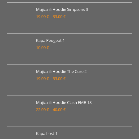
od
13.00 €
Majica ili Hoodie Simpsons 3
19.00
€
–
33.00
€
do
Raspon
35.00 €
cijena:
od
19.00 €
Kapa Peugeot 1
10.00
€
do
33.00 €
Majica ili Hoodie The Cure 2
19.00
€
–
33.00
€
Raspon
cijena:
od
19.00 €
Majica ili Hoodie Clash EMB 18
22.00
€
–
40.00
€
do
Raspon
33.00 €
cijena:
od
22.00 €
Kapa Lost 1