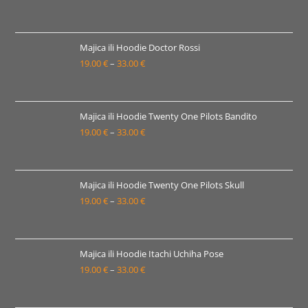
33.00 €
cijena:
od
19.00 €
Majica ili Hoodie Doctor Rossi
19.00
€
–
33.00
€
do
Raspon
33.00 €
cijena:
od
19.00 €
Majica ili Hoodie Twenty One Pilots Bandito
19.00
€
–
33.00
€
do
Raspon
33.00 €
cijena:
od
19.00 €
Majica ili Hoodie Twenty One Pilots Skull
19.00
€
–
33.00
€
do
Raspon
33.00 €
cijena:
od
19.00 €
Majica ili Hoodie Itachi Uchiha Pose
19.00
€
–
33.00
€
do
Raspon
33.00 €
cijena:
od