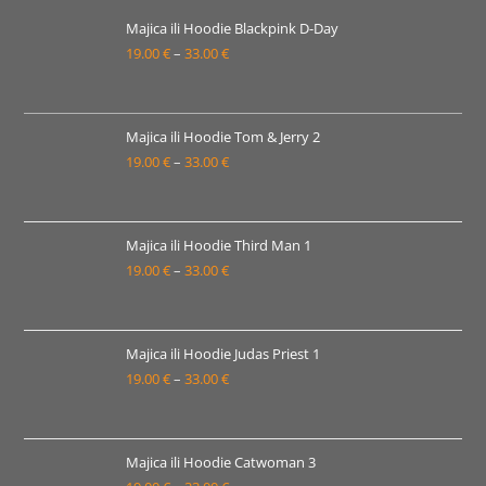
33.00 €
Majica ili Hoodie Blackpink D-Day
19.00
€
–
33.00
€
Raspon
cijena:
od
19.00 €
Majica ili Hoodie Tom & Jerry 2
19.00
€
–
33.00
€
do
Raspon
33.00 €
cijena:
od
19.00 €
Majica ili Hoodie Third Man 1
19.00
€
–
33.00
€
do
Raspon
33.00 €
cijena:
od
19.00 €
Majica ili Hoodie Judas Priest 1
19.00
€
–
33.00
€
do
Raspon
33.00 €
cijena:
od
19.00 €
Majica ili Hoodie Catwoman 3