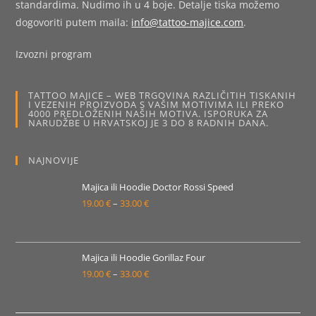
standardima. Nudimo ih u 4 boje. Detalje tiska možemo
dogovoriti putem maila:
info@tattoo-majice.com
.
Izvozni program
TATTOO MAJICE – WEB TRGOVINA RAZLIČITIH TISKANIH
I VEZENIH PROIZVODA S VAŠIM MOTIVIMA ILI PREKO
4000 PREDLOŽENIH NAŠIH MOTIVA. ISPORUKA ZA
NARUDŽBE U HRVATSKOJ JE 3 DO 8 RADNIH DANA.
NAJNOVIJE
Majica ili Hoodie Doctor Rossi Speed
19.00
€
–
33.00
€
Raspon
cijena:
od
19.00 €
Majica ili Hoodie Gorillaz Four
19.00
€
–
33.00
€
do
Raspon
33.00 €
cijena:
od