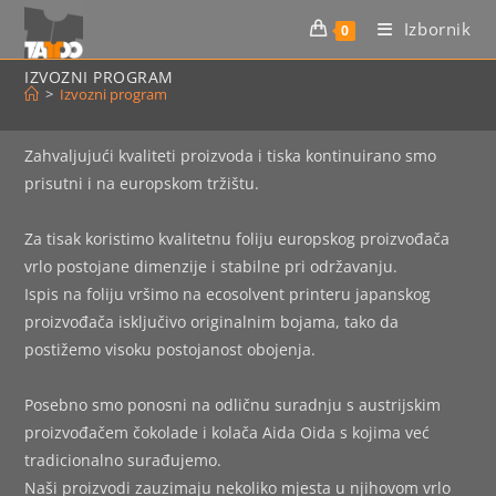
Preskoči
Izbornik
0
na
sadržaj
IZVOZNI PROGRAM
>
Izvozni program
Zahvaljujući kvaliteti proizvoda i tiska kontinuirano smo
prisutni i na europskom tržištu.
Za tisak koristimo kvalitetnu foliju europskog proizvođača
vrlo postojane dimenzije i stabilne pri održavanju.
Ispis na foliju vršimo na ecosolvent printeru japanskog
proizvođača isključivo originalnim bojama, tako da
postižemo visoku postojanost obojenja.
Posebno smo ponosni na odličnu suradnju s austrijskim
proizvođačem čokolade i kolača Aida Oida s kojima već
tradicionalno surađujemo.
Naši proizvodi zauzimaju nekoliko mjesta u njihovom vrlo