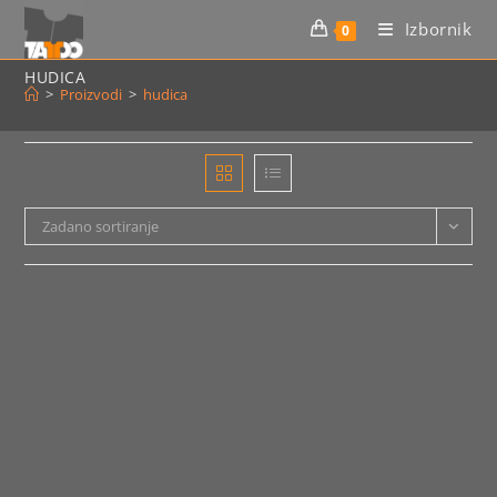
Preskoči
Izbornik
0
na
sadržaj
HUDICA
>
Proizvodi
>
hudica
Zadano sortiranje