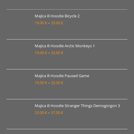
Majica ili Hoodie Bicycle 2
19.00
€
–
33.00
€
Raspon
cijena:
od
19.00 €
Majica ili Hoodie Arctic Monkeys 1
19.00
€
–
33.00
€
do
Raspon
33.00 €
cijena:
od
19.00 €
Majica ili Hoodie Paused Game
19.00
€
–
33.00
€
do
Raspon
33.00 €
cijena:
od
19.00 €
Majica ili Hoodie Stranger Things Demogorgon 3
23.00
€
–
37.00
€
do
Raspon
33.00 €
cijena:
od