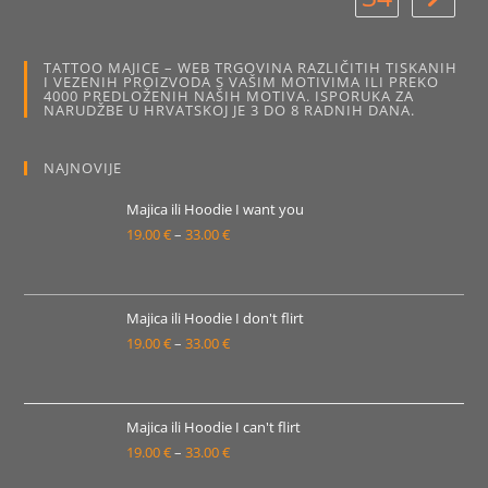
na
stranici
stranici
proizvo
proizvoda
TATTOO MAJICE – WEB TRGOVINA RAZLIČITIH TISKANIH
I VEZENIH PROIZVODA S VAŠIM MOTIVIMA ILI PREKO
4000 PREDLOŽENIH NAŠIH MOTIVA. ISPORUKA ZA
NARUDŽBE U HRVATSKOJ JE 3 DO 8 RADNIH DANA.
NAJNOVIJE
Majica ili Hoodie I want you
19.00
€
–
33.00
€
Raspon
cijena:
od
19.00 €
Majica ili Hoodie I don't flirt
19.00
€
–
33.00
€
do
Raspon
33.00 €
cijena:
od
19.00 €
Majica ili Hoodie I can't flirt
19.00
€
–
33.00
€
do
Raspon
33.00 €
cijena: