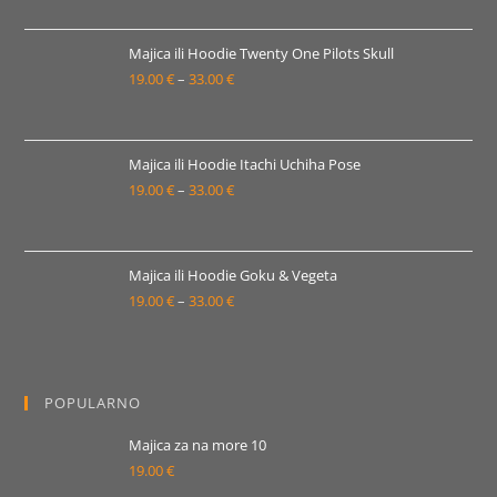
od
19.00 €
Majica ili Hoodie Twenty One Pilots Skull
19.00
€
–
33.00
€
do
Raspon
33.00 €
cijena:
od
19.00 €
Majica ili Hoodie Itachi Uchiha Pose
19.00
€
–
33.00
€
do
Raspon
33.00 €
cijena:
od
19.00 €
Majica ili Hoodie Goku & Vegeta
19.00
€
–
33.00
€
do
Raspon
33.00 €
cijena:
od
19.00 €
POPULARNO
do
33.00 €
Majica za na more 10
19.00
€