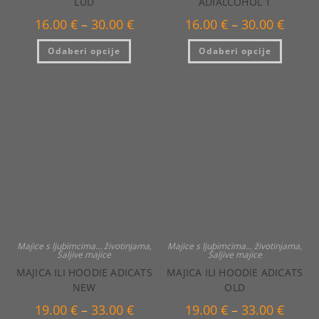
LUD
ADIALCOHOL 1
Raspon
Raspo
16.00
€
–
30.00
€
16.00
€
–
30.00
€
cijena:
cijena:
od
od
Ovaj
Ovaj
Odaberi opcije
16.00 €
Odaberi opcije
16.00 €
proizvod
proizvo
do
do
ima
ima
30.00 €
30.00 €
više
više
varijanti.
varijanti
Opcije
Opcije
se
se
mogu
mogu
odabrati
odabrat
na
na
stranici
stranici
proizvoda
proizvo
Majice s ljubimcima... životinjama
,
Majice s ljubimcima... životinjama
,
Šaljive majice
Šaljive majice
MAJICA ILI HOODIE ADICATS
MAJICA ILI HOODIE ADICATS
NEW
OLD
Raspon
Raspo
19.00
€
–
33.00
€
19.00
€
–
33.00
€
cijena:
cijena: