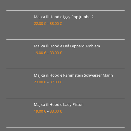
cijena:
od
19.00 €
Majica ili Hoodie Iggy Pop Jumbo 2
22.00
€
–
38.00
€
do
Raspon
33.00 €
cijena:
od
22.00 €
Majica ili Hoodie Def Leppard Amblem
19.00
€
–
33.00
€
do
Raspon
38.00 €
cijena:
od
19.00 €
Majica ili Hoodie Rammstein Schwarzer Mann
23.00
€
–
37.00
€
do
Raspon
33.00 €
cijena:
od
23.00 €
Majica ili Hoodie Lady Piston
19.00
€
–
33.00
€
do
Raspon
37.00 €
cijena:
od