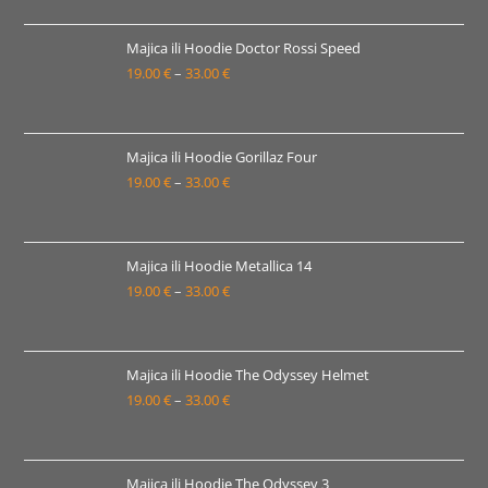
od
19.00 €
Majica ili Hoodie Doctor Rossi Speed
19.00
€
–
33.00
€
do
Raspon
33.00 €
cijena:
od
19.00 €
Majica ili Hoodie Gorillaz Four
19.00
€
–
33.00
€
do
Raspon
33.00 €
cijena:
od
19.00 €
Majica ili Hoodie Metallica 14
19.00
€
–
33.00
€
do
Raspon
33.00 €
cijena:
od
19.00 €
Majica ili Hoodie The Odyssey Helmet
19.00
€
–
33.00
€
do
Raspon
33.00 €
cijena:
od
19.00 €
Majica ili Hoodie The Odyssey 3