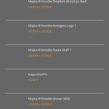
23.00 €
Majica ili Hoodie Dropkick Murphys Back
19.00
€
–
33.00
€
do
Raspon
37.00 €
cijena:
od
19.00 €
Majica ili Hoodie Avengers Logo 1
19.00
€
–
33.00
€
do
Raspon
33.00 €
cijena:
od
19.00 €
Majica ili Hoodie Durex Staff 1
16.00
€
–
30.00
€
do
Raspon
33.00 €
cijena:
od
16.00 €
Kapa Grunf 0
10.00
€
do
30.00 €
Majica ili Hoodie Nissan 350Z
19.00
€
–
33.00
€
Raspon