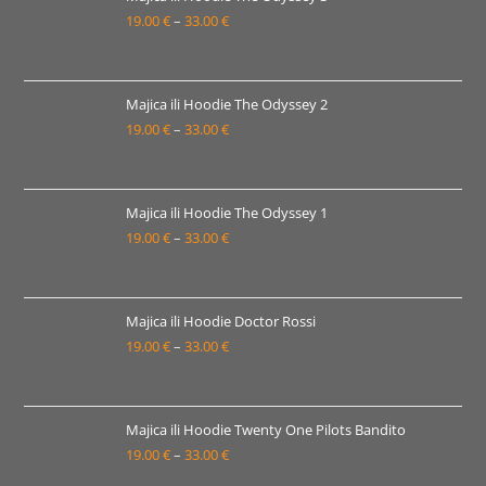
19.00
€
–
33.00
€
do
Raspon
33.00 €
cijena:
od
19.00 €
Majica ili Hoodie The Odyssey 2
19.00
€
–
33.00
€
do
Raspon
33.00 €
cijena:
od
19.00 €
Majica ili Hoodie The Odyssey 1
19.00
€
–
33.00
€
do
Raspon
33.00 €
cijena:
od
19.00 €
Majica ili Hoodie Doctor Rossi
19.00
€
–
33.00
€
do
Raspon
33.00 €
cijena:
od
19.00 €
Majica ili Hoodie Twenty One Pilots Bandito
19.00
€
–
33.00
€
do
Raspon
33.00 €
cijena: