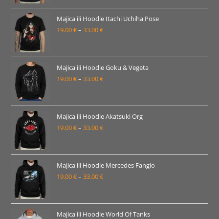
od
19.00 €
Majica ili Hoodie Itachi Uchiha Pose
19.00
€
–
33.00
€
do
Raspon
33.00 €
cijena:
od
19.00 €
Majica ili Hoodie Goku & Vegeta
19.00
€
–
33.00
€
do
Raspon
33.00 €
cijena:
od
19.00 €
Majica ili Hoodie Akatsuki Org
19.00
€
–
33.00
€
do
Raspon
33.00 €
cijena:
od
19.00 €
Majica ili Hoodie Mercedes Fangio
19.00
€
–
33.00
€
do
Raspon
33.00 €
cijena:
od
19.00 €
Majica ili Hoodie World Of Tanks