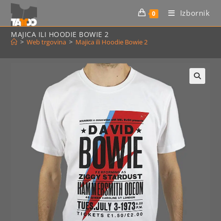
Preskoči
Izbornik
0
na
sadržaj
MAJICA ILI HOODIE BOWIE 2
>
Web trgovina
>
Majica ili Hoodie Bowie 2