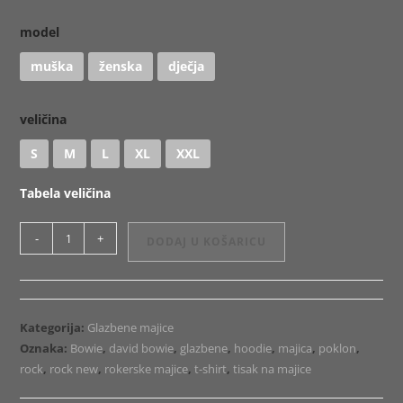
model
muška
ženska
dječja
veličina
S
M
L
XL
XXL
Tabela veličina
Majica
-
+
DODAJ U KOŠARICU
ili
Hoodie
Bowie
2
Kategorija:
Glazbene majice
količina
Oznaka:
Bowie
,
david bowie
,
glazbene
,
hoodie
,
majica
,
poklon
,
rock
,
rock new
,
rokerske majice
,
t-shirt
,
tisak na majice