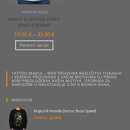
Glazbene majice
MAJICA ILI HOODIE GRACE
JONES PORTRAIT
Raspon
19.00
€
–
33.00
€
cijena:
od
Ovaj
Odaberi opcije
19.00 €
proizvod
do
ima
33.00 €
više
varijanti.
Opcije
se
mogu
TATTOO MAJICE – WEB TRGOVINA RAZLIČITIH TISKANIH
odabrati
I VEZENIH PROIZVODA S VAŠIM MOTIVIMA ILI PREKO
na
4000 PREDLOŽENIH NAŠIH MOTIVA. ISPORUKA ZA
stranici
NARUDŽBE U HRVATSKOJ JE 3 DO 8 RADNIH DANA.
proizvoda
NAJNOVIJE
Majica ili Hoodie Doctor Rossi Speed
19.00
€
–
33.00
€
Raspon
cijena: