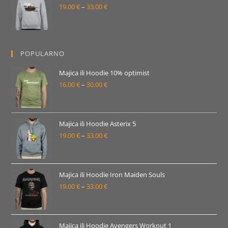
19.00
€
–
33.00
€
do
Raspon
33.00 €
cijena:
od
19.00 €
POPULARNO
do
33.00 €
Majica ili Hoodie 10% optimist
16.00
€
–
30.00
€
Raspon
cijena:
od
16.00 €
Majica ili Hoodie Asterix 5
19.00
€
–
33.00
€
do
Raspon
30.00 €
cijena:
od
19.00 €
Majica ili Hoodie Iron Maiden Souls
19.00
€
–
33.00
€
do
Raspon
33.00 €
cijena:
od
19.00 €
Majica ili Hoodie Avengers Workout 1