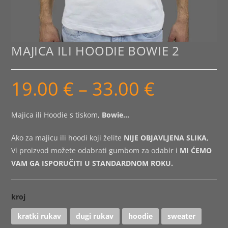
MAJICA ILI HOODIE BOWIE 2
19.00
€
–
33.00
€
Raspon
cijena:
od
19.00 €
do
Majica ili Hoodie s tiskom,
Bowie…
33.00 €
Ako za majicu ili hoodi koji želite
NIJE OBJAVLJENA SLIKA
,
Vi proizvod možete odabrati gumbom za odabir i
MI ĆEMO
VAM GA ISPORUČITI U STANDARDNOM ROKU.
kroj
kratki rukav
dugi rukav
hoodie
sweater