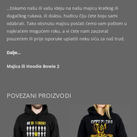
…tiskamo našu ili vašu ideju na našu majicu kratkog ili
dugačkog rukava, ili duksu, hudicu čiju ćete boju sami
odabrati. Tako otisnutu majicu poslati ćemo vam poštom u
najkraćem mogućem roku, a vi ćete nam zauzvrat
pouzećem ili prije isporuke uplatiti neku siću za naš trud.
Dalje…
Majica ili Hoodie Bowie 2
POVEZANI PROIZVODI