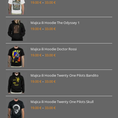
19.00
€
–
33.00
€
do
Raspon
33.00 €
cijena:
od
19.00 €
Majica ili Hoodie The Odyssey 1
19.00
€
–
33.00
€
do
Raspon
33.00 €
cijena:
od
19.00 €
Majica ili Hoodie Doctor Rossi
19.00
€
–
33.00
€
do
Raspon
33.00 €
cijena:
od
19.00 €
Majica ili Hoodie Twenty One Pilots Bandito
19.00
€
–
33.00
€
do
Raspon
33.00 €
cijena:
od
19.00 €
Majica ili Hoodie Twenty One Pilots Skull
19.00
€
–
33.00
€
do
Raspon
33.00 €
cijena: