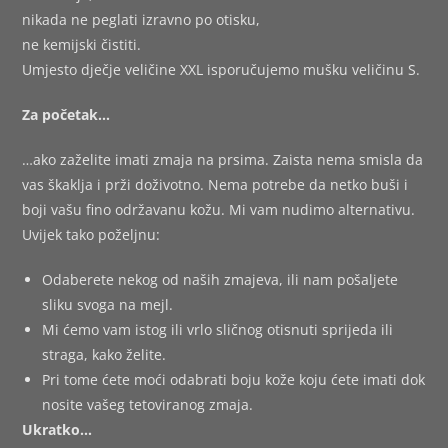
nikada ne peglati izravno po otisku,
ne kemijski čistiti.
Umjesto dječje veličine XXL isporučujemo mušku veličinu S.
Za početak…
…ako zaželite imati zmaja na prsima. Zaista nema smisla da
vas škaklja i prži doživotno. Nema potrebe da netko buši i
boji vašu fino održavanu kožu. Mi vam nudimo alternativu.
Uvijek tako poželjnu:
Odaberete nekog od naših zmajeva, ili nam pošaljete
sliku svoga na mejl.
Mi ćemo vam istog ili vrlo sličnog otisnuti sprijeda ili
straga, kako želite.
Pri tome ćete moći odabrati boju kože koju ćete imati dok
nosite vašeg tetoviranog zmaja.
Ukratko…