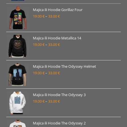
od
19.00 €
Majica ili Hoodie Gorillaz Four
19.00
€
–
33.00
€
do
Raspon
33.00 €
cijena:
od
19.00 €
Majica ili Hoodie Metallica 14
19.00
€
–
33.00
€
do
Raspon
33.00 €
cijena:
od
19.00 €
Majica ili Hoodie The Odyssey Helmet
19.00
€
–
33.00
€
do
Raspon
33.00 €
cijena:
od
19.00 €
Majica ili Hoodie The Odyssey 3
19.00
€
–
33.00
€
do
Raspon
33.00 €
cijena:
od
19.00 €
Majica ili Hoodie The Odyssey 2