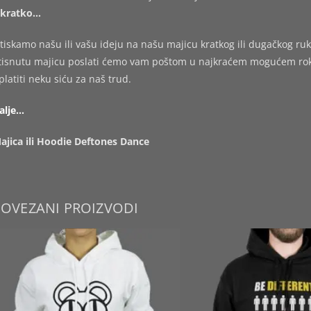
kratko…
tiskamo našu ili vašu ideju na našu majicu kratkog ili dugačkog ruk
tisnutu majicu poslati ćemo vam poštom u najkraćem mogućem roku,
platiti neku siću za naš trud.
alje…
ajica ili Hoodie Deftones Dance
POVEZANI PROIZVODI