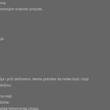
ima.
tvorenijim vratnim izrezom.
ja,
ja i prži doživotno. Nema potrebe da netko buši i boji
željnu:
na mejl.
želite.
vašeg tetoviranog zmaja.