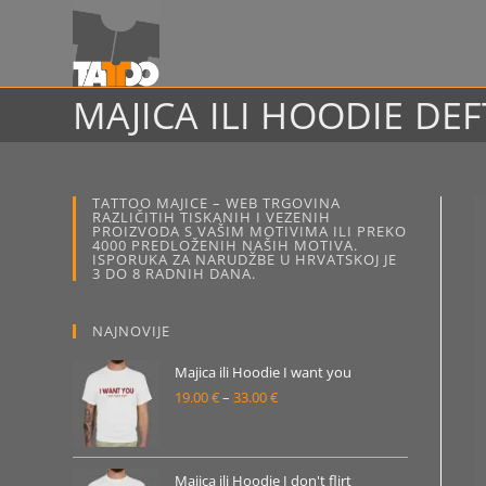
Preskoči
na
sadržaj
MAJICA ILI HOODIE D
TATTOO MAJICE – WEB TRGOVINA
RAZLIČITIH TISKANIH I VEZENIH
PROIZVODA S VAŠIM MOTIVIMA ILI PREKO
4000 PREDLOŽENIH NAŠIH MOTIVA.
ISPORUKA ZA NARUDŽBE U HRVATSKOJ JE
3 DO 8 RADNIH DANA.
NAJNOVIJE
Majica ili Hoodie I want you
19.00
€
–
33.00
€
Raspon
cijena:
od
19.00 €
Majica ili Hoodie I don't flirt