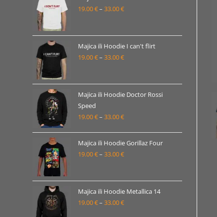
19.00
€
–
33.00
€
do
Raspon
33.00 €
cijena:
od
19.00 €
Majica ili Hoodie I can't flirt
19.00
€
–
33.00
€
do
Raspon
33.00 €
cijena:
od
19.00 €
Majica ili Hoodie Doctor Rossi
Speed
do
19.00
€
–
33.00
€
Raspon
33.00 €
cijena:
od
Majica ili Hoodie Gorillaz Four
19.00 €
19.00
€
–
33.00
€
Raspon
do
cijena:
33.00 €
od
19.00 €
Majica ili Hoodie Metallica 14
19.00
€
–
33.00
€
do
Raspon
33.00 €
cijena: