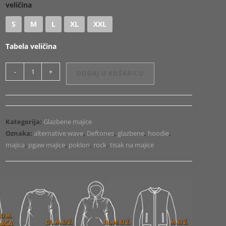
veličina
S
M
L
XL
XXL
Tabela veličina
Majica
-
+
DODAJ U KOŠARICU
ili
Hoodie
Deftones
Dance
Kategorija:
Glazbene majice
količina
Oznaka:
alternative wave
,
Deftones
,
glazbene
,
hoodie
,
majica
,
pgaw majice
,
poklon
,
rock
,
tisak na majice