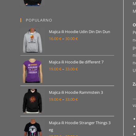
M
od
M
19.00 €
POPULARNO
do
O
33.00 €
Majica ili Hoodie Udin Din Din Dun
P
16.00
€
–
30.00
€
Raspon
n
cijena:
p
od
n
16.00 €
Majica ili Hoodie Be different 7
n
19.00
€
–
33.00
€
do
Raspon
U
30.00 €
cijena:
Z
od
19.00 €
Majica ili Hoodie Rammstein 3
…
19.00
€
–
33.00
€
do
Raspon
v
33.00 €
cijena:
od
19.00 €
Majica ili Hoodie Stranger Things 3
eg
do