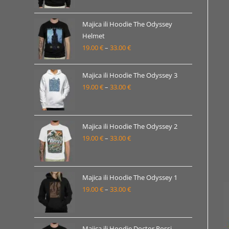
od
19.00 €
Majica ili Hoodie The Odyssey
Helmet
do
19.00
€
–
33.00
€
Raspon
33.00 €
cijena:
od
Majica ili Hoodie The Odyssey 3
19.00 €
19.00
€
–
33.00
€
Raspon
do
cijena:
33.00 €
od
19.00 €
Majica ili Hoodie The Odyssey 2
19.00
€
–
33.00
€
do
Raspon
33.00 €
cijena:
od
19.00 €
Majica ili Hoodie The Odyssey 1
19.00
€
–
33.00
€
do
Raspon
33.00 €
cijena:
od
19.00 €
Majica ili Hoodie Doctor Rossi