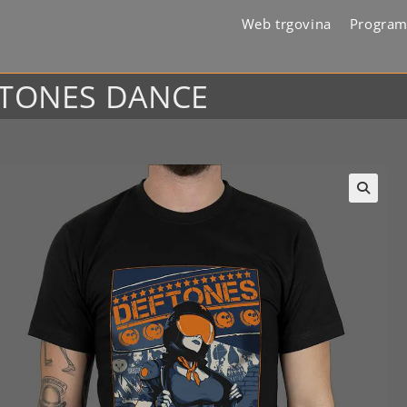
Web trgovina
Program
EFTONES DANCE