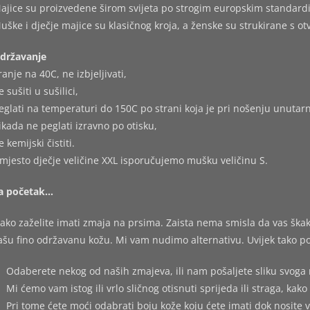
ajice su proizvedene širom svijeta po strogim europskim standard
uške i dječje majice su klasičnog kroja, a ženske su strukirane s o
državanje
ranje na 40C, ne izbjeljivati,
e sušiti u sušilici,
eglati na temperaturi do 150C po strani koja je pri nošenju unutarn
ikada ne peglati izravno po otisku,
e kemijski čistiti.
mjesto dječje veličine XXL isporučujemo mušku veličinu S.
a početak…
ako zaželite imati zmaja na prsima. Zaista nema smisla da vas škakl
ašu fino održavanu kožu. Mi vam nudimo alternativu. Uvijek tako po
Odaberete nekog od naših zmajeva, ili nam pošaljete sliku svoga 
Mi ćemo vam istog ili vrlo sličnog otisnuti sprijeda ili straga, kako 
Pri tome ćete moći odabrati boju kože koju ćete imati dok nosite 