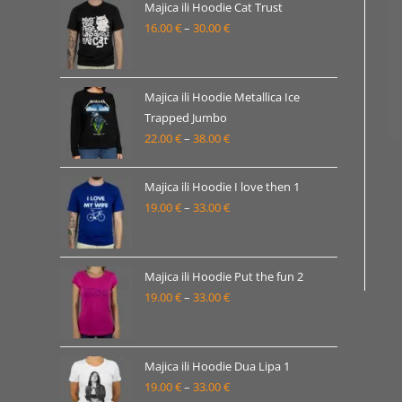
19.00 €
Majica ili Hoodie Cat Trust
16.00
€
–
30.00
€
do
Raspon
33.00 €
cijena:
od
16.00 €
Majica ili Hoodie Metallica Ice
Trapped Jumbo
do
22.00
€
–
38.00
€
Raspon
30.00 €
cijena:
od
Majica ili Hoodie I love then 1
22.00 €
19.00
€
–
33.00
€
Raspon
do
cijena:
38.00 €
od
19.00 €
Majica ili Hoodie Put the fun 2
19.00
€
–
33.00
€
do
Raspon
33.00 €
cijena:
od
19.00 €
Majica ili Hoodie Dua Lipa 1
19.00
€
–
33.00
€
do
Raspon