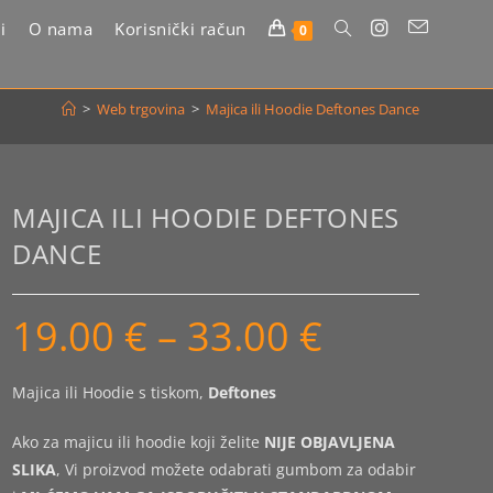
i
O nama
Korisnički račun
Uključi/isključi
0
pretragu
>
Web trgovina
>
Majica ili Hoodie Deftones Dance
web-
stranice
MAJICA ILI HOODIE DEFTONES
DANCE
19.00
€
–
33.00
€
Raspon
cijena:
od
19.00 €
do
Majica ili Hoodie s tiskom,
Deftones
33.00 €
Ako za majicu ili hoodie koji želite
NIJE OBJAVLJENA
SLIKA
, Vi proizvod možete odabrati gumbom za odabir