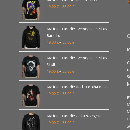
19.00
€
–
33.00
€
do
Raspon
33.00 €
cijena:
od
19.00 €
Majica ili Hoodie Twenty One Pilots
O
Bandito
do
19.00
€
–
33.00
€
Raspon
33.00 €
M
cijena:
od
Majica ili Hoodie Twenty One Pilots
A
19.00 €
Skull
u
19.00
€
–
33.00
€
do
Raspon
S
33.00 €
cijena:
k
od
Majica ili Hoodie Itachi Uchiha Pose
19.00 €
19.00
€
–
33.00
€
Raspon
K
do
cijena:
M
33.00 €
od
M
19.00 €
Majica ili Hoodie Goku & Vegeta
D
19.00
€
–
33.00
€
do
Raspon
S
33.00 €
cijena: