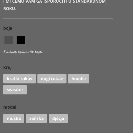
i
MI ĆEMO VAM GA ISPORUČITI U STANDARDNOM
ROKU.
boja
Svakako odaberite boju.
kroj
kratki rukav
dugi rukav
hoodie
sweater
model
muška
ženska
dječja