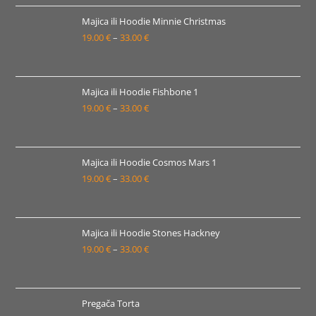
od
19.00 €
Majica ili Hoodie Minnie Christmas
19.00
€
–
33.00
€
do
Raspon
33.00 €
cijena:
od
19.00 €
Majica ili Hoodie Fishbone 1
19.00
€
–
33.00
€
do
Raspon
33.00 €
cijena:
od
19.00 €
Majica ili Hoodie Cosmos Mars 1
19.00
€
–
33.00
€
do
Raspon
33.00 €
cijena:
od
19.00 €
Majica ili Hoodie Stones Hackney
19.00
€
–
33.00
€
do
Raspon
33.00 €
cijena:
od
19.00 €
Pregača Torta