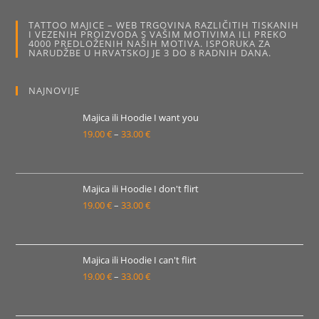
proizvoda
proizvo
TATTOO MAJICE – WEB TRGOVINA RAZLIČITIH TISKANIH
I VEZENIH PROIZVODA S VAŠIM MOTIVIMA ILI PREKO
4000 PREDLOŽENIH NAŠIH MOTIVA. ISPORUKA ZA
NARUDŽBE U HRVATSKOJ JE 3 DO 8 RADNIH DANA.
NAJNOVIJE
Majica ili Hoodie I want you
19.00
€
–
33.00
€
Raspon
cijena:
od
19.00 €
Majica ili Hoodie I don't flirt
19.00
€
–
33.00
€
do
Raspon
33.00 €
cijena:
od
19.00 €
Majica ili Hoodie I can't flirt
19.00
€
–
33.00
€
do
Raspon
33.00 €
cijena:
od