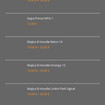
19.00
€
–
33.00
€
Raspon
cijena:
od
19.00 €
Kapa Prince NPG 1
13.00
€
do
33.00 €
Majica ili Hoodie Retro 14
19.00
€
–
33.00
€
Raspon
cijena:
od
19.00 €
Majica ili Hoodie Snoopy 12
19.00
€
–
33.00
€
do
Raspon
33.00 €
cijena:
od
19.00 €
Majica ili Hoodie Linkin Park Signal
19.00
€
–
33.00
€
do
Raspon
33.00 €
cijena: