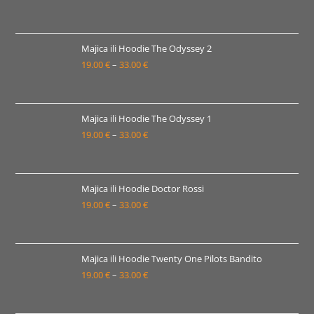
33.00 €
cijena:
od
19.00 €
Majica ili Hoodie The Odyssey 2
19.00
€
–
33.00
€
do
Raspon
33.00 €
cijena:
od
19.00 €
Majica ili Hoodie The Odyssey 1
19.00
€
–
33.00
€
do
Raspon
33.00 €
cijena:
od
19.00 €
Majica ili Hoodie Doctor Rossi
19.00
€
–
33.00
€
do
Raspon
33.00 €
cijena:
od
19.00 €
Majica ili Hoodie Twenty One Pilots Bandito
19.00
€
–
33.00
€
do
Raspon
33.00 €
cijena:
od