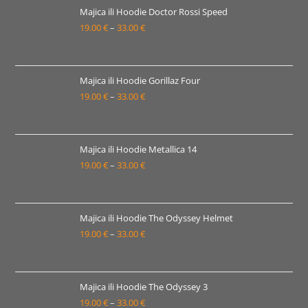
19.00 €
Majica ili Hoodie Doctor Rossi Speed
19.00
€
–
33.00
€
do
Raspon
33.00 €
cijena:
od
19.00 €
Majica ili Hoodie Gorillaz Four
19.00
€
–
33.00
€
do
Raspon
33.00 €
cijena:
od
19.00 €
Majica ili Hoodie Metallica 14
19.00
€
–
33.00
€
do
Raspon
33.00 €
cijena:
od
19.00 €
Majica ili Hoodie The Odyssey Helmet
19.00
€
–
33.00
€
do
Raspon
33.00 €
cijena:
od
19.00 €
Majica ili Hoodie The Odyssey 3
19.00
€
–
33.00
€
do
Raspon