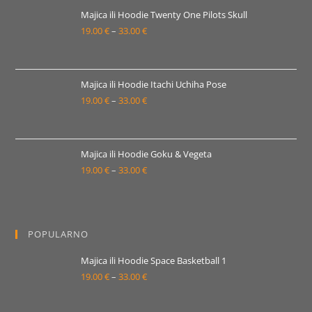
19.00 €
Majica ili Hoodie Twenty One Pilots Skull
19.00
€
–
33.00
€
do
Raspon
33.00 €
cijena:
od
19.00 €
Majica ili Hoodie Itachi Uchiha Pose
19.00
€
–
33.00
€
do
Raspon
33.00 €
cijena:
od
19.00 €
Majica ili Hoodie Goku & Vegeta
19.00
€
–
33.00
€
do
Raspon
33.00 €
cijena:
od
19.00 €
POPULARNO
do
33.00 €
Majica ili Hoodie Space Basketball 1
19.00
€
–
33.00
€
Raspon
cijena:
od