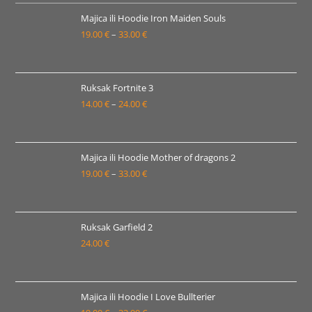
19.00 €
Majica ili Hoodie Iron Maiden Souls
19.00
€
–
33.00
€
do
Raspon
33.00 €
cijena:
od
19.00 €
Ruksak Fortnite 3
14.00
€
–
24.00
€
do
Raspon
33.00 €
cijena:
od
14.00 €
Majica ili Hoodie Mother of dragons 2
19.00
€
–
33.00
€
do
Raspon
24.00 €
cijena:
od
19.00 €
Ruksak Garfield 2
24.00
€
do
33.00 €
Majica ili Hoodie I Love Bullterier