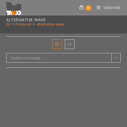
Preskoči
Izbornik
0
na
sadržaj
ALTERNATIVE WAVE
>
Proizvodi
>
alternative wave
Zadano sortiranje