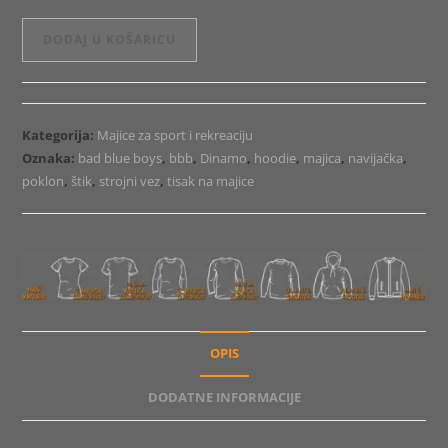
Majica
DODAJ U KOŠARICU
ili
Hoodie
Dinamo
Logo
Kategorija:
Majice za sport i rekreaciju
Emb24
Oznaka:
bad blue boys
,
bbb
,
Dinamo
,
hoodie
,
majica
,
navijačka
,
količina
poklon
,
štik
,
strojni vez
,
tisak na majice
OPIS
DODATNE INFORMACIJE