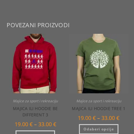
POVEZANI PROIZVODI
Majice za sport i rekreaciju
Majice za sport i rekreaciju
MAJICA ILI HOODIE BE
MAJICA ILI HOODIE TREE 1
DIFFERENT 3
Raspo
19.00
€
–
33.00
€
cijena:
Raspon
19.00
€
–
33.00
€
od
Ovaj
cijena:
Odaberi opcije
19.00 €
proizvo
od
Ovaj
do