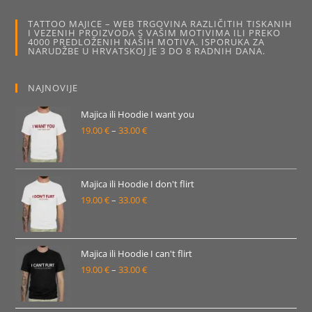
se
mogu
TATTOO MAJICE – WEB TRGOVINA RAZLIČITIH TISKANIH
odabrati
I VEZENIH PROIZVODA S VAŠIM MOTIVIMA ILI PREKO
na
4000 PREDLOŽENIH NAŠIH MOTIVA. ISPORUKA ZA
stranici
NARUDŽBE U HRVATSKOJ JE 3 DO 8 RADNIH DANA.
proizvoda
NAJNOVIJE
Majica ili Hoodie I want you
19.00
€
–
33.00
€
Raspon
cijena:
od
19.00 €
Majica ili Hoodie I don't flirt
19.00
€
–
33.00
€
do
Raspon
33.00 €
cijena:
od
19.00 €
Majica ili Hoodie I can't flirt
19.00
€
–
33.00
€
do
Raspon
33.00 €
cijena:
od