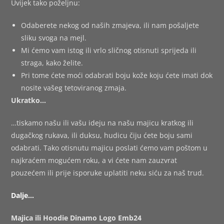
Uvijek tako poželjnu:
Odaberete nekog od naših zmajeva, ili nam pošaljete
sliku svoga na mejl.
Mi ćemo vam istog ili vrlo sličnog otisnuti sprijeda ili
straga, kako želite.
Pri tome ćete moći odabrati boju kože koju ćete imati dok
nosite vašeg tetoviranog zmaja.
Ukratko…
…tiskamo našu ili vašu ideju na našu majicu kratkog ili
dugačkog rukava, ili duksu, hudicu čiju ćete boju sami
odabrati. Tako otisnutu majicu poslati ćemo vam poštom u
najkraćem mogućem roku, a vi ćete nam zauzvrat
pouzećem ili prije isporuke uplatiti neku siću za naš trud.
Dalje…
Majica ili Hoodie Dinamo Logo Emb24