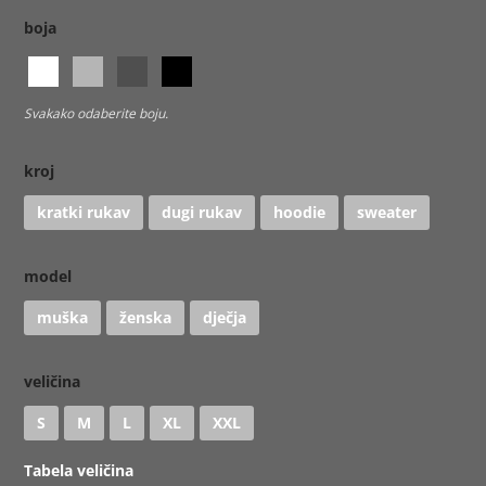
boja
Svakako odaberite boju.
kroj
kratki rukav
dugi rukav
hoodie
sweater
model
muška
ženska
dječja
veličina
S
M
L
XL
XXL
Tabela veličina