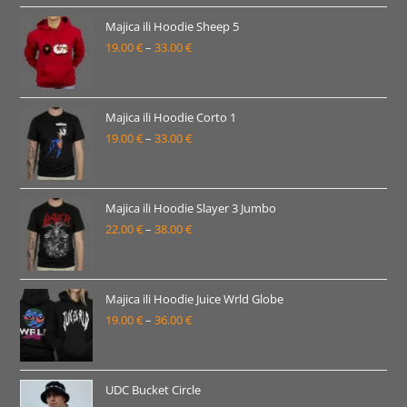
od
16.00 €
Majica ili Hoodie Sheep 5
19.00
€
–
33.00
€
do
Raspon
30.00 €
cijena:
od
19.00 €
Majica ili Hoodie Corto 1
19.00
€
–
33.00
€
do
Raspon
33.00 €
cijena:
od
19.00 €
Majica ili Hoodie Slayer 3 Jumbo
22.00
€
–
38.00
€
do
Raspon
33.00 €
cijena:
od
22.00 €
Majica ili Hoodie Juice Wrld Globe
19.00
€
–
36.00
€
do
Raspon
38.00 €
cijena:
od
19.00 €
UDC Bucket Circle