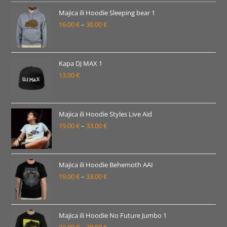
19.00 €
Majica ili Hoodie Sleeping bear 1
16.00
€
–
30.00
€
do
Raspon
33.00 €
cijena:
od
16.00 €
Kapa DJ MAX 1
13.00
€
do
30.00 €
Majica ili Hoodie Styles Live Aid
19.00
€
–
33.00
€
Raspon
cijena:
od
19.00 €
Majica ili Hoodie Behemoth AAI
19.00
€
–
33.00
€
do
Raspon
33.00 €
cijena:
od
19.00 €
Majica ili Hoodie No Future Jumbo 1