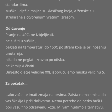
standardima.
Muške i dječje majice su klasičnog kroja, a ženske su
strukirane s otvorenijim vratnim izrezom.
Održavanje
Pranje na 40C, ne izbjeljivati,
ne sušiti u sušilici,
peglati na temperaturi do 150C po strani koja je pri nošenju
unutarnja,
nikada ne peglati izravno po otisku,
ne kemijski čistiti.
Umjesto dječje veličine XXL isporučujemo mušku veličinu S.
Za početak…
…ako zaželite imati zmaja na prsima. Zaista nema smisla da
vas škaklja i prži doživotno. Nema potrebe da netko buši i
boji vašu fino održavanu kožu. Mi vam nudimo alternativu.