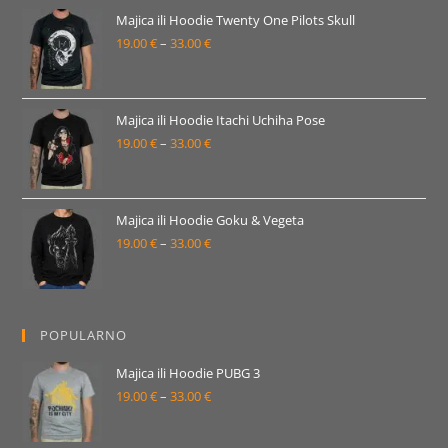
19.00 €
Majica ili Hoodie Twenty One Pilots Skull
19.00
€
–
33.00
€
do
Raspon
33.00 €
cijena:
od
19.00 €
Majica ili Hoodie Itachi Uchiha Pose
19.00
€
–
33.00
€
do
Raspon
33.00 €
cijena:
od
19.00 €
Majica ili Hoodie Goku & Vegeta
19.00
€
–
33.00
€
do
Raspon
33.00 €
cijena:
od
19.00 €
POPULARNO
do
33.00 €
Majica ili Hoodie PUBG 3
19.00
€
–
33.00
€
Raspon
cijena:
od