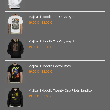
33.00 €
cijena:
od
19.00 €
Majica ili Hoodie The Odyssey 2
19.00
€
–
33.00
€
do
Raspon
33.00 €
cijena:
od
19.00 €
Majica ili Hoodie The Odyssey 1
19.00
€
–
33.00
€
do
Raspon
33.00 €
cijena:
od
19.00 €
Majica ili Hoodie Doctor Rossi
19.00
€
–
33.00
€
do
Raspon
33.00 €
cijena:
od
19.00 €
Majica ili Hoodie Twenty One Pilots Bandito
19.00
€
–
33.00
€
do
Raspon
33.00 €
cijena:
od