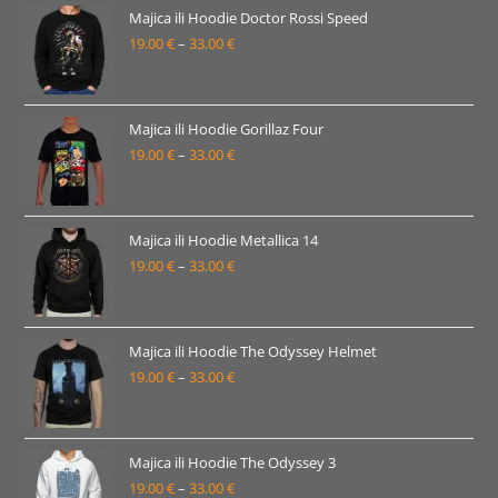
19.00 €
Majica ili Hoodie Doctor Rossi Speed
19.00
€
–
33.00
€
do
Raspon
33.00 €
cijena:
od
19.00 €
Majica ili Hoodie Gorillaz Four
19.00
€
–
33.00
€
do
Raspon
33.00 €
cijena:
od
19.00 €
Majica ili Hoodie Metallica 14
19.00
€
–
33.00
€
do
Raspon
33.00 €
cijena:
od
19.00 €
Majica ili Hoodie The Odyssey Helmet
19.00
€
–
33.00
€
do
Raspon
33.00 €
cijena:
od
19.00 €
Majica ili Hoodie The Odyssey 3
19.00
€
–
33.00
€
do
Raspon