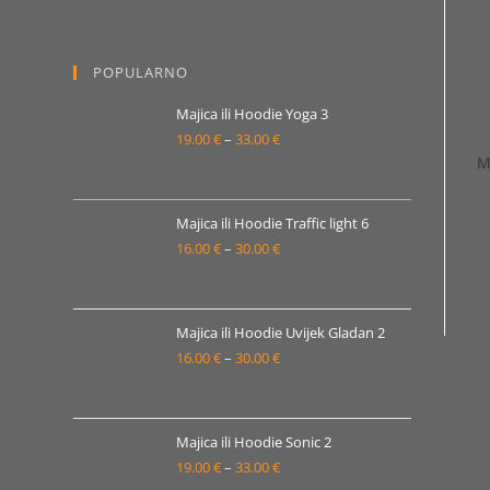
od
19.00 €
POPULARNO
do
33.00 €
Majica ili Hoodie Yoga 3
19.00
€
–
33.00
€
Raspon
M
cijena:
od
19.00 €
Majica ili Hoodie Traffic light 6
16.00
€
–
30.00
€
do
Raspon
33.00 €
cijena:
od
16.00 €
Majica ili Hoodie Uvijek Gladan 2
16.00
€
–
30.00
€
do
Raspon
30.00 €
cijena:
od
16.00 €
Majica ili Hoodie Sonic 2
19.00
€
–
33.00
€
do
Raspon