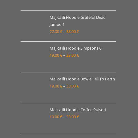
30.00 €
cijena:
od
19.00 €
Majica ili Hoodie Grateful Dead
Jumbo 1
do
22.00
€
–
38.00
€
Raspon
33.00 €
cijena:
od
Majica ili Hoodie Simpsons 6
22.00 €
19.00
€
–
33.00
€
Raspon
do
cijena:
38.00 €
od
19.00 €
Majica ili Hoodie Bowie Fell To Earth
19.00
€
–
33.00
€
do
Raspon
33.00 €
cijena:
od
19.00 €
Majica ili Hoodie Coffee Pulse 1
19.00
€
–
33.00
€
do
Raspon
33.00 €
cijena:
od