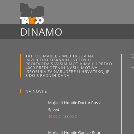
Preskoči
na
sadržaj
DINAMO
TATTOO MAJICE – WEB TRGOVINA
RAZLIČITIH TISKANIH I VEZENIH
PROIZVODA S VAŠIM MOTIVIMA ILI PREKO
4000 PREDLOŽENIH NAŠIH MOTIVA.
ISPORUKA ZA NARUDŽBE U HRVATSKOJ JE
3 DO 8 RADNIH DANA.
NAJNOVIJE
Majica ili Hoodie Doctor Rossi
Speed
19.00
€
–
33.00
€
Raspon
cijena:
od
Majica ili Hoodie Gorillaz Four