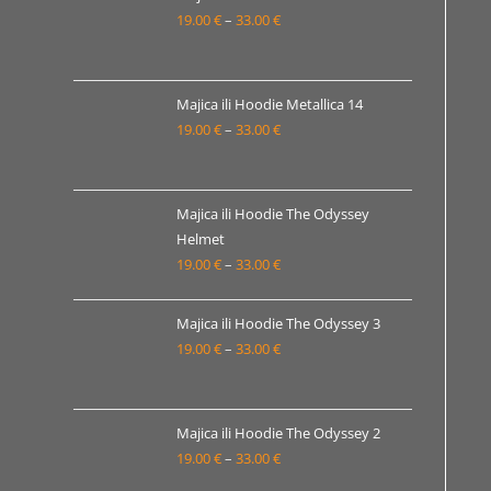
19.00 €
19.00
€
–
33.00
€
Raspon
do
cijena:
33.00 €
od
19.00 €
Majica ili Hoodie Metallica 14
19.00
€
–
33.00
€
do
Raspon
33.00 €
cijena:
od
19.00 €
Majica ili Hoodie The Odyssey
Helmet
do
19.00
€
–
33.00
€
Raspon
33.00 €
cijena:
od
Majica ili Hoodie The Odyssey 3
19.00 €
19.00
€
–
33.00
€
Raspon
do
cijena:
33.00 €
od
19.00 €
Majica ili Hoodie The Odyssey 2
19.00
€
–
33.00
€
do
Raspon
33.00 €
cijena: