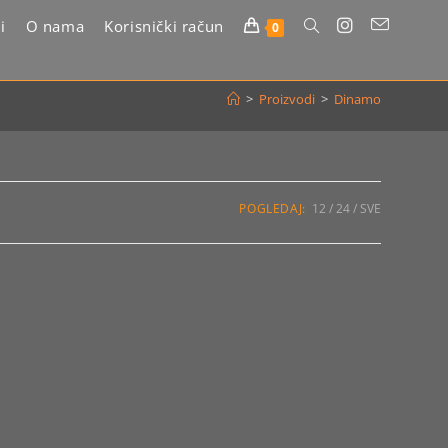
i
O nama
Korisnički račun
Uključi/isključi
0
pretragu
>
Proizvodi
>
Dinamo
web-
stranice
POGLEDAJ:
12
24
SVE