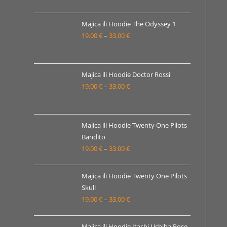
od
19.00 €
Majica ili Hoodie The Odyssey 1
19.00
€
–
33.00
€
do
Raspon
33.00 €
cijena:
od
19.00 €
Majica ili Hoodie Doctor Rossi
19.00
€
–
33.00
€
do
Raspon
33.00 €
cijena:
od
19.00 €
Majica ili Hoodie Twenty One Pilots
Bandito
do
19.00
€
–
33.00
€
Raspon
33.00 €
cijena:
od
Majica ili Hoodie Twenty One Pilots
19.00 €
Skull
19.00
€
–
33.00
€
do
Raspon
33.00 €
cijena:
od
Majica ili Hoodie Itachi Uchiha Pose