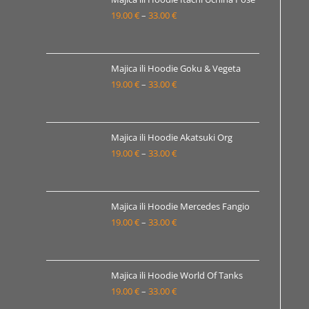
19.00 €
19.00
€
–
33.00
€
Raspon
do
cijena:
33.00 €
od
19.00 €
Majica ili Hoodie Goku & Vegeta
19.00
€
–
33.00
€
do
Raspon
33.00 €
cijena:
od
19.00 €
Majica ili Hoodie Akatsuki Org
19.00
€
–
33.00
€
do
Raspon
33.00 €
cijena:
od
19.00 €
Majica ili Hoodie Mercedes Fangio
19.00
€
–
33.00
€
do
Raspon
33.00 €
cijena:
od
19.00 €
Majica ili Hoodie World Of Tanks
19.00
€
–
33.00
€
do
Raspon
33.00 €
cijena: