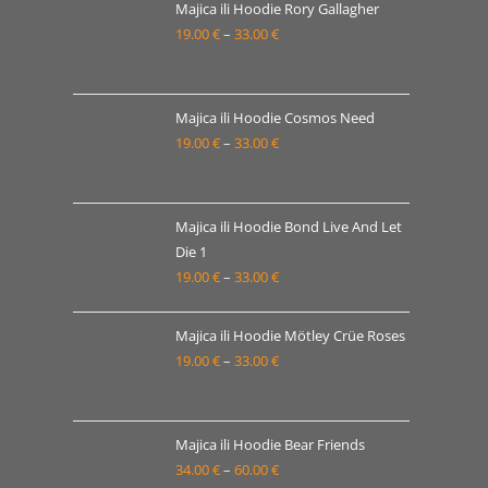
19.00 €
Majica ili Hoodie Rory Gallagher
19.00
€
–
33.00
€
do
Raspon
33.00 €
cijena:
od
19.00 €
Majica ili Hoodie Cosmos Need
19.00
€
–
33.00
€
do
Raspon
33.00 €
cijena:
od
19.00 €
Majica ili Hoodie Bond Live And Let
Die 1
do
19.00
€
–
33.00
€
Raspon
33.00 €
cijena:
od
Majica ili Hoodie Mötley Crüe Roses
19.00 €
19.00
€
–
33.00
€
Raspon
do
cijena:
33.00 €
od
19.00 €
Majica ili Hoodie Bear Friends
34.00
€
–
60.00
€
do
Raspon