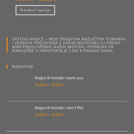
cijena:
od
Ovaj
Odaberi opcije
19.00 €
proizvod
do
ima
33.00 €
više
varijanti.
Opcije
se
mogu
TATTOO MAJICE – WEB TRGOVINA RAZLIČITIH TISKANIH
odabrati
I VEZENIH PROIZVODA S VAŠIM MOTIVIMA ILI PREKO
na
4000 PREDLOŽENIH NAŠIH MOTIVA. ISPORUKA ZA
stranici
NARUDŽBE U HRVATSKOJ JE 3 DO 8 RADNIH DANA.
proizvoda
NAJNOVIJE
Majica ili Hoodie I want you
19.00
€
–
33.00
€
Raspon
cijena:
od
19.00 €
Majica ili Hoodie I don't flirt
19.00
€
–
33.00
€
do
Raspon
33.00 €
cijena:
od