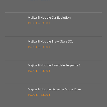
33.00 €
cijena:
od
19.00 €
Majica ili Hoodie Car Evolution
19.00
€
–
33.00
€
do
Raspon
33.00 €
cijena:
od
19.00 €
Majica ili Hoodie Brawl Stars SCL
19.00
€
–
33.00
€
do
Raspon
33.00 €
cijena:
od
19.00 €
Majica ili Hoodie Riverdale Serpents 2
19.00
€
–
33.00
€
do
Raspon
33.00 €
cijena:
od
19.00 €
Majica ili Hoodie Depeche Mode Rose
19.00
€
–
33.00
€
do
Raspon
33.00 €
cijena:
od