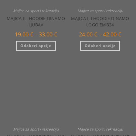
Majice za sport i rekreaciju
Majice za sport i rekreaciju
MAJICA ILI HOODIE DINAMO
MAJICA ILI HOODIE DINAMO
LJUBAV
LOGO EMB24
Raspon
Raspo
19.00
€
–
33.00
€
24.00
€
–
42.00
€
cijena:
cijena:
od
od
Ovaj
Ovaj
Odaberi opcije
19.00 €
Odaberi opcije
24.00 €
proizvod
proizvo
do
do
ima
ima
33.00 €
42.00 €
više
više
varijanti.
varijanti
Opcije
Opcije
se
se
mogu
mogu
odabrati
odabrat
na
na
stranici
stranici
proizvoda
proizvo
Majice za sport i rekreaciju
Majice za sport i rekreaciju