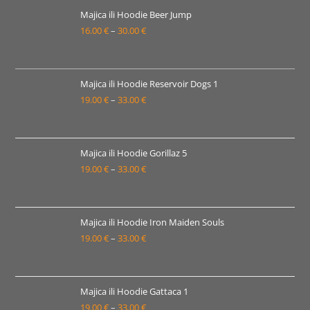
33.00 €
Majica ili Hoodie Beer Jump
16.00
€
–
30.00
€
Raspon
cijena:
od
16.00 €
Majica ili Hoodie Reservoir Dogs 1
19.00
€
–
33.00
€
do
Raspon
30.00 €
cijena:
od
19.00 €
Majica ili Hoodie Gorillaz 5
19.00
€
–
33.00
€
do
Raspon
33.00 €
cijena:
od
19.00 €
Majica ili Hoodie Iron Maiden Souls
19.00
€
–
33.00
€
do
Raspon
33.00 €
cijena:
od
19.00 €
Majica ili Hoodie Gattaca 1
19.00
€
–
33.00
€
do
Raspon