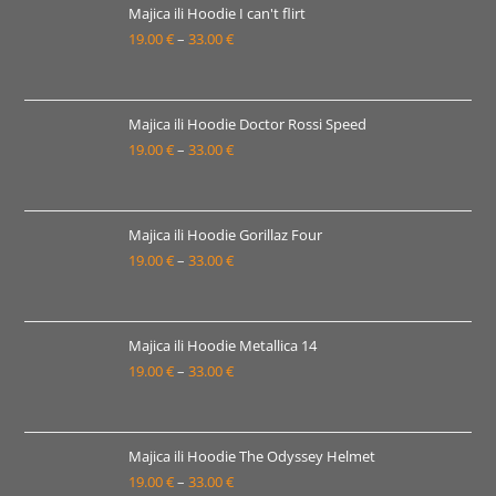
19.00 €
Majica ili Hoodie I can't flirt
19.00
€
–
33.00
€
do
Raspon
33.00 €
cijena:
od
19.00 €
Majica ili Hoodie Doctor Rossi Speed
19.00
€
–
33.00
€
do
Raspon
33.00 €
cijena:
od
19.00 €
Majica ili Hoodie Gorillaz Four
19.00
€
–
33.00
€
do
Raspon
33.00 €
cijena:
od
19.00 €
Majica ili Hoodie Metallica 14
19.00
€
–
33.00
€
do
Raspon
33.00 €
cijena:
od
19.00 €
Majica ili Hoodie The Odyssey Helmet
19.00
€
–
33.00
€
do
Raspon