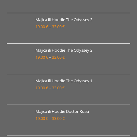
33.00 €
cijena:
od
19.00 €
Majica ili Hoodie The Odyssey 3
19.00
€
–
33.00
€
do
Raspon
33.00 €
cijena:
od
19.00 €
Majica ili Hoodie The Odyssey 2
19.00
€
–
33.00
€
do
Raspon
33.00 €
cijena:
od
19.00 €
Majica ili Hoodie The Odyssey 1
19.00
€
–
33.00
€
do
Raspon
33.00 €
cijena:
od
19.00 €
Majica ili Hoodie Doctor Rossi
19.00
€
–
33.00
€
do
Raspon
33.00 €
cijena:
od