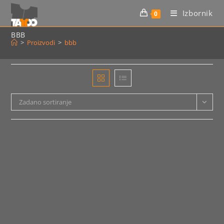
Preskoči
Izbornik
0
na
sadržaj
BBB
>
Proizvodi
>
bbb
Zadano sortiranje