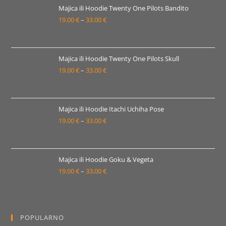
19.00 €
Majica ili Hoodie Twenty One Pilots Bandito
19.00
€
–
33.00
€
do
Raspon
33.00 €
cijena:
od
19.00 €
Majica ili Hoodie Twenty One Pilots Skull
19.00
€
–
33.00
€
do
Raspon
33.00 €
cijena:
od
19.00 €
Majica ili Hoodie Itachi Uchiha Pose
19.00
€
–
33.00
€
do
Raspon
33.00 €
cijena:
od
19.00 €
Majica ili Hoodie Goku & Vegeta
19.00
€
–
33.00
€
do
Raspon
33.00 €
cijena:
od
19.00 €
POPULARNO
do