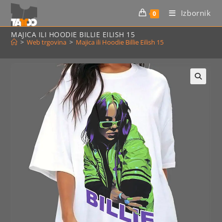
Preskoči
Izbornik
0
na
sadržaj
MAJICA ILI HOODIE BILLIE EILISH 15
>
Web trgovina
>
Majica ili Hoodie Billie Eilish 15