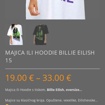
MAJICA ILI HOODIE BILLIE EILISH
15
19.00
€
–
33.00
€
Raspon
cijena:
od
19.00 €
do
Majica ili Hoodie s tiskom,
Billie Eilish, oversize…
33.00 €
Majice su klasičnog kroja. Opuštene, veeelike, Eilishevske…