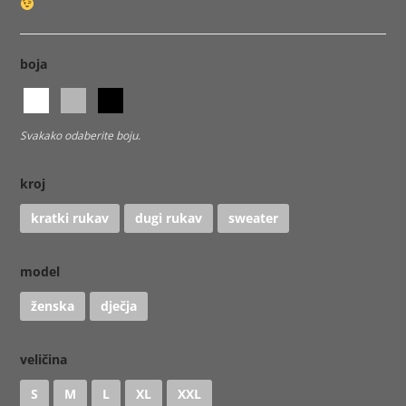
boja
Svakako odaberite boju.
kroj
kratki rukav
dugi rukav
sweater
model
ženska
dječja
veličina
S
M
L
XL
XXL