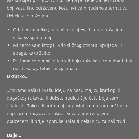
vas škaklja i prži doživotno. Nema potrebe da netko buši i
boji vašu fino održavanu kožu. Mi vam nudimo alternativu.
Uvijek tako poželjnu:
Odaberete nekog od naših zmajeva, ili nam pošaljete
sliku svoga na mejl.
Mi ćemo vam istog ili vrlo sličnog otisnuti sprijeda ili
straga, kako želite.
Pri tome ćete moći odabrati boju kože koju ćete imati dok
nosite vašeg tetoviranog zmaja.
Ukratko…
…tiskamo našu ili vašu ideju na našu majicu kratkog ili
dugačkog rukava, ili duksu, hudicu čiju ćete boju sami
odabrati. Tako otisnutu majicu poslati ćemo vam poštom u
najkraćem mogućem roku, a vi ćete nam zauzvrat
pouzećem ili prije isporuke uplatiti neku siću za naš trud.
Dalje…