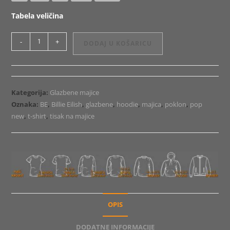
Tabela veličina
Majica
-
+
DODAJ U KOŠARICU
ili
Hoodie
Billie
Eilish
Kategorija:
Glazbene majice
15
Oznaka:
BE
,
Billie Eilish
,
glazbene
,
hoodie
,
majica
,
poklon
,
pop
količina
new
,
t-shirt
,
tisak na majice
OPIS
DODATNE INFORMACIJE