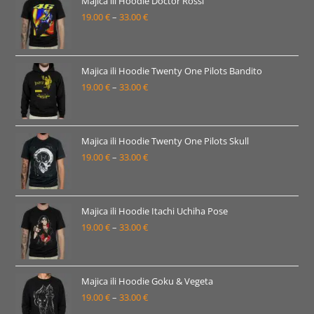
Majica ili Hoodie Doctor Rossi
19.00
€
–
33.00
€
do
Raspon
33.00 €
cijena:
od
19.00 €
Majica ili Hoodie Twenty One Pilots Bandito
19.00
€
–
33.00
€
do
Raspon
33.00 €
cijena:
od
19.00 €
Majica ili Hoodie Twenty One Pilots Skull
19.00
€
–
33.00
€
do
Raspon
33.00 €
cijena:
od
19.00 €
Majica ili Hoodie Itachi Uchiha Pose
19.00
€
–
33.00
€
do
Raspon
33.00 €
cijena:
od
19.00 €
Majica ili Hoodie Goku & Vegeta
19.00
€
–
33.00
€
do
Raspon