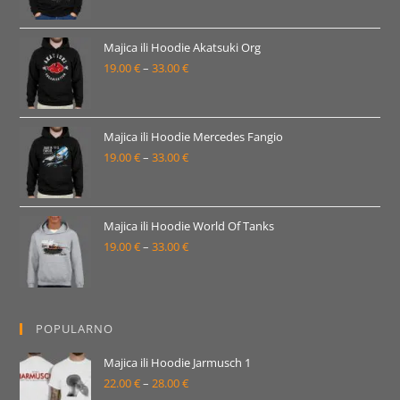
33.00 €
cijena:
od
19.00 €
Majica ili Hoodie Akatsuki Org
19.00
€
–
33.00
€
do
Raspon
33.00 €
cijena:
od
19.00 €
Majica ili Hoodie Mercedes Fangio
19.00
€
–
33.00
€
do
Raspon
33.00 €
cijena:
od
19.00 €
Majica ili Hoodie World Of Tanks
19.00
€
–
33.00
€
do
Raspon
33.00 €
cijena:
od
19.00 €
POPULARNO
do
33.00 €
Majica ili Hoodie Jarmusch 1
22.00
€
–
28.00
€
Raspon