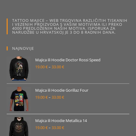
33.00 €
više
varijanti.
Opcije
se
mogu
TATTOO MAJICE – WEB TRGOVINA RAZLIČITIH TISKANIH
odabrati
I VEZENIH PROIZVODA S VAŠIM MOTIVIMA ILI PREKO
na
4000 PREDLOŽENIH NAŠIH MOTIVA. ISPORUKA ZA
stranici
NARUDŽBE U HRVATSKOJ JE 3 DO 8 RADNIH DANA.
proizvoda
NAJNOVIJE
Majica ili Hoodie Doctor Rossi Speed
19.00
€
–
33.00
€
Raspon
cijena:
od
19.00 €
Majica ili Hoodie Gorillaz Four
19.00
€
–
33.00
€
do
Raspon
33.00 €
cijena:
od
19.00 €
Majica ili Hoodie Metallica 14
19.00
€
–
33.00
€
do
Raspon
33.00 €
cijena: