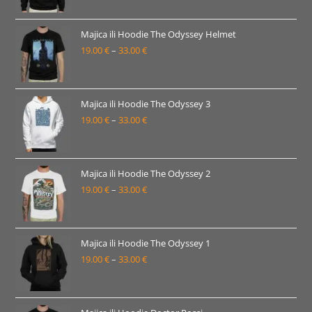
od
19.00 €
Majica ili Hoodie The Odyssey Helmet
19.00
€
–
33.00
€
do
Raspon
33.00 €
cijena:
od
19.00 €
Majica ili Hoodie The Odyssey 3
19.00
€
–
33.00
€
do
Raspon
33.00 €
cijena:
od
19.00 €
Majica ili Hoodie The Odyssey 2
19.00
€
–
33.00
€
do
Raspon
33.00 €
cijena:
od
19.00 €
Majica ili Hoodie The Odyssey 1
19.00
€
–
33.00
€
do
Raspon
33.00 €
cijena:
od
19.00 €