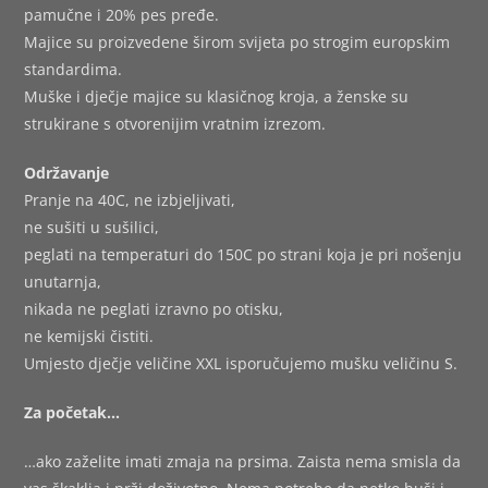
pamučne i 20% pes pređe.
Majice su proizvedene širom svijeta po strogim europskim
standardima.
Muške i dječje majice su klasičnog kroja, a ženske su
strukirane s otvorenijim vratnim izrezom.
Održavanje
Pranje na 40C, ne izbjeljivati,
ne sušiti u sušilici,
peglati na temperaturi do 150C po strani koja je pri nošenju
unutarnja,
nikada ne peglati izravno po otisku,
ne kemijski čistiti.
Umjesto dječje veličine XXL isporučujemo mušku veličinu S.
Za početak…
…ako zaželite imati zmaja na prsima. Zaista nema smisla da