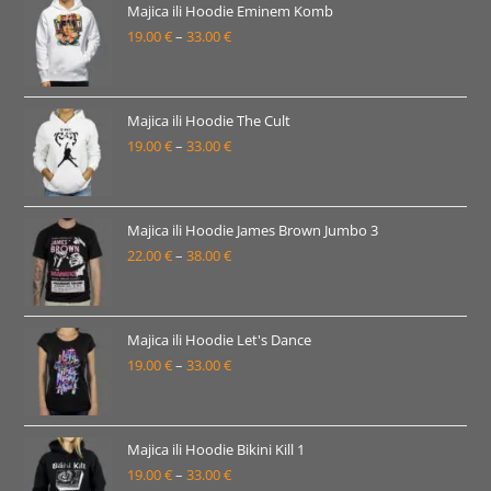
19.00 €
Majica ili Hoodie Eminem Komb
19.00
€
–
33.00
€
do
Raspon
33.00 €
cijena:
od
19.00 €
Majica ili Hoodie The Cult
19.00
€
–
33.00
€
do
Raspon
33.00 €
cijena:
od
19.00 €
Majica ili Hoodie James Brown Jumbo 3
22.00
€
–
38.00
€
do
Raspon
33.00 €
cijena:
od
22.00 €
Majica ili Hoodie Let's Dance
19.00
€
–
33.00
€
do
Raspon
38.00 €
cijena:
od
19.00 €
Majica ili Hoodie Bikini Kill 1
19.00
€
–
33.00
€
do
Raspon