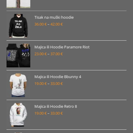
cijena:
od
22.00 €
Tisak na muški hoodie
36.00
€
–
42.00
€
do
Raspon
28.00 €
cijena:
od
36.00 €
Majica ili Hoodie Paramore Riot
23.00
€
–
37.00
€
do
Raspon
42.00 €
cijena:
od
23.00 €
Majica ili Hoodie Bbunny 4
19.00
€
–
33.00
€
do
Raspon
37.00 €
cijena:
od
19.00 €
Majica ili Hoodie Retro 8
19.00
€
–
33.00
€
do
Raspon
33.00 €
cijena:
od