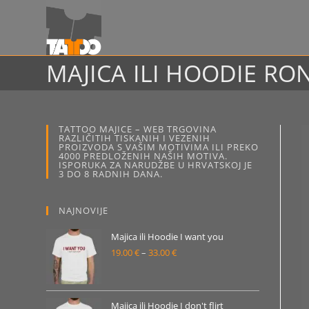
Preskoči
na
sadržaj
MAJICA ILI HOODIE R
TATTOO MAJICE – WEB TRGOVINA
RAZLIČITIH TISKANIH I VEZENIH
PROIZVODA S VAŠIM MOTIVIMA ILI PREKO
4000 PREDLOŽENIH NAŠIH MOTIVA.
ISPORUKA ZA NARUDŽBE U HRVATSKOJ JE
3 DO 8 RADNIH DANA.
NAJNOVIJE
Majica ili Hoodie I want you
19.00
€
–
33.00
€
Raspon
cijena:
od
19.00 €
Majica ili Hoodie I don't flirt