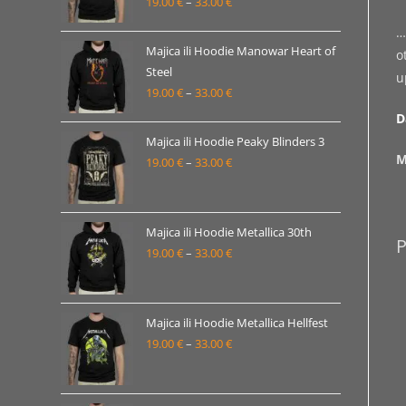
19.00
€
–
33.00
€
Raspon
33.00 €
cijena:
…
od
Majica ili Hoodie Manowar Heart of
o
19.00 €
Steel
u
19.00
€
–
33.00
€
do
Raspon
33.00 €
cijena:
D
od
Majica ili Hoodie Peaky Blinders 3
M
19.00 €
19.00
€
–
33.00
€
Raspon
do
cijena:
33.00 €
od
19.00 €
Majica ili Hoodie Metallica 30th
19.00
€
–
33.00
€
do
Raspon
33.00 €
cijena:
od
19.00 €
Majica ili Hoodie Metallica Hellfest
19.00
€
–
33.00
€
do
Raspon
33.00 €
cijena:
od