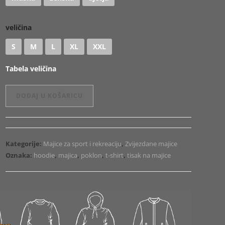
veličina
S
M
L
XL
XXL
Tabela veličina
Majica
DODAJ U KOŠARICU
ili
Hoodie
Ronaldinho
količina
Kategorije:
Majice za sport i rekreaciju
,
Zvijezdane majice
Oznaka:
hoodie
,
majica
,
poklon
,
t-shirt
,
tisak na majice