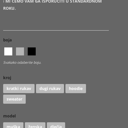
i
MI ĆEMO VAM GA ISPORUČITI U STANDARDNOM
ROKU.
boja
Svakako odaberite boju.
kroj
kratki rukav
dugi rukav
hoodie
sweater
model
muška
ženska
dječja