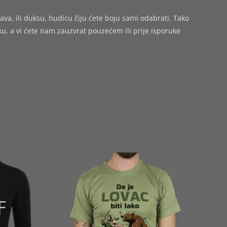
ava, ili duksu, hudicu čiju ćete boju sami odabrati. Tako
 a vi ćete nam zauzvrat pouzećem ili prije isporuke