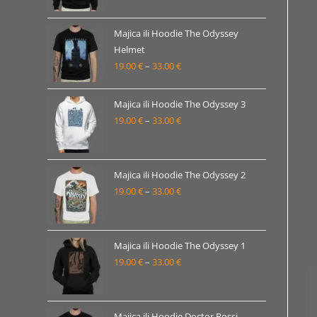
od
19.00 €
Majica ili Hoodie The Odyssey
Helmet
do
19.00
€
–
33.00
€
Raspon
33.00 €
cijena:
od
Majica ili Hoodie The Odyssey 3
19.00 €
19.00
€
–
33.00
€
Raspon
do
cijena:
33.00 €
od
19.00 €
Majica ili Hoodie The Odyssey 2
19.00
€
–
33.00
€
do
Raspon
33.00 €
cijena:
od
19.00 €
Majica ili Hoodie The Odyssey 1
19.00
€
–
33.00
€
do
Raspon
33.00 €
cijena:
od
19.00 €
Majica ili Hoodie Doctor Rossi