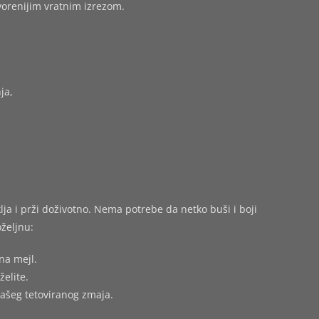
tvorenijim vratnim izrezom.
ja,
ja i prži doživotno. Nema potrebe da netko buši i boji
željnu:
na mejl.
želite.
vašeg tetoviranog zmaja.