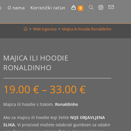
i
O nama
Korisnički račun
Uključi/isključi
0
pretragu
>
Web trgovina
>
Majica ili Hoodie Ronaldinho
web-
stranice
MAJICA ILI HOODIE
RONALDINHO
19.00
€
–
33.00
€
Raspon
cijena:
od
19.00 €
do
Majica ili hoodie s tiskom,
Ronaldinho
33.00 €
Ako za majicu ili hoodie koji želite
NIJE OBJAVLJENA
SLIKA
, Vi proizvod možete odabrati gumbom za odabir