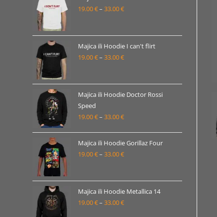
19.00
€
–
33.00
€
do
Raspon
33.00 €
cijena:
od
19.00 €
Majica ili Hoodie I can't flirt
19.00
€
–
33.00
€
do
Raspon
33.00 €
cijena:
od
19.00 €
Majica ili Hoodie Doctor Rossi
Speed
do
19.00
€
–
33.00
€
Raspon
33.00 €
cijena:
od
Majica ili Hoodie Gorillaz Four
19.00 €
19.00
€
–
33.00
€
Raspon
do
cijena:
33.00 €
od
19.00 €
Majica ili Hoodie Metallica 14
19.00
€
–
33.00
€
do
Raspon
33.00 €
cijena: