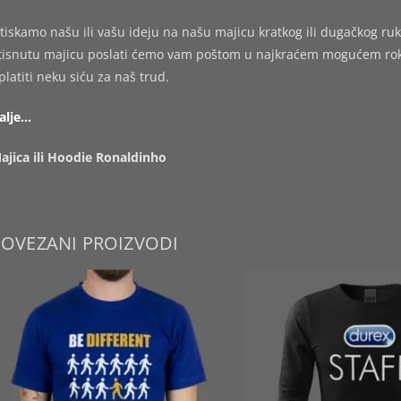
tiskamo našu ili vašu ideju na našu majicu kratkog ili dugačkog ruk
tisnutu majicu poslati ćemo vam poštom u najkraćem mogućem roku,
platiti neku siću za naš trud.
alje…
ajica ili Hoodie Ronaldinho
POVEZANI PROIZVODI