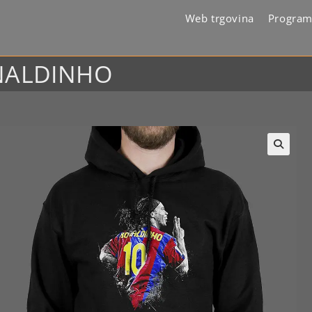
Web trgovina
Program
ONALDINHO