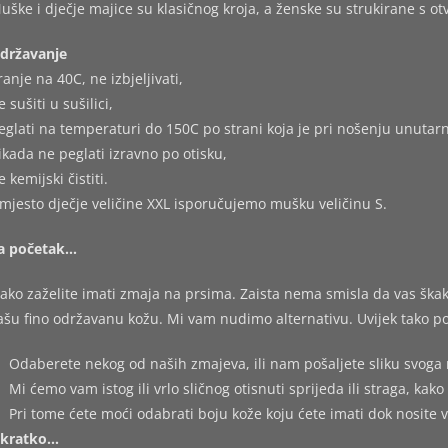
uške i dječje majice su klasičnog kroja, a ženske su strukirane s o
državanje
ranje na 40C, ne izbjeljivati,
e sušiti u sušilici,
eglati na temperaturi do 150C po strani koja je pri nošenju unutarn
ikada ne peglati izravno po otisku,
e kemijski čistiti.
mjesto dječje veličine XXL isporučujemo mušku veličinu S.
a početak…
ako zaželite imati zmaja na prsima. Zaista nema smisla da vas škakl
ašu fino održavanu kožu. Mi vam nudimo alternativu. Uvijek tako po
Odaberete nekog od naših zmajeva, ili nam pošaljete sliku svoga 
Mi ćemo vam istog ili vrlo sličnog otisnuti sprijeda ili straga, kako 
Pri tome ćete moći odabrati boju kože koju ćete imati dok nosite 
kratko…