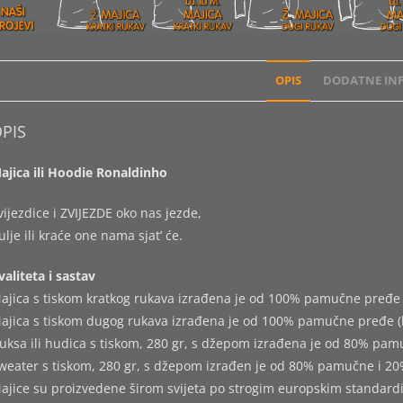
OPIS
DODATNE INF
PIS
ajica ili Hoodie Ronaldinho
vijezdice i ZVIJEZDE oko nas jezde,
ulje ili kraće one nama sjat’ će.
valiteta i sastav
ajica s tiskom kratkog rukava izrađena je od 100% pamučne pređe 
ajica s tiskom dugog rukava izrađena je od 100% pamučne pređe (
uksa ili hudica s tiskom, 280 gr, s džepom izrađena je od 80% pam
weater s tiskom, 280 gr, s džepom izrađen je od 80% pamučne i 20
ajice su proizvedene širom svijeta po strogim europskim standard