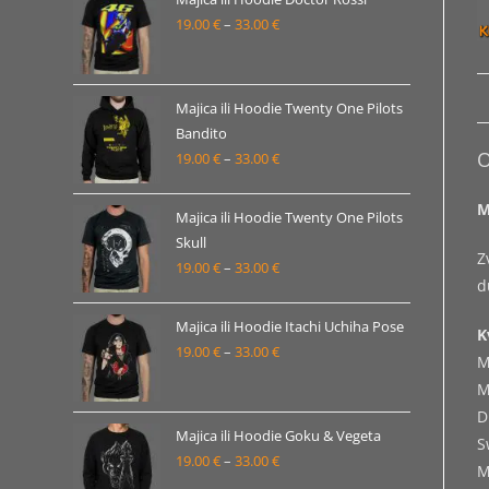
19.00
€
–
33.00
€
do
Raspon
33.00 €
cijena:
od
19.00 €
Majica ili Hoodie Twenty One Pilots
Bandito
do
O
19.00
€
–
33.00
€
Raspon
33.00 €
cijena:
M
od
Majica ili Hoodie Twenty One Pilots
19.00 €
Skull
Z
19.00
€
–
33.00
€
do
Raspon
d
33.00 €
cijena:
od
Majica ili Hoodie Itachi Uchiha Pose
K
19.00 €
19.00
€
–
33.00
€
Raspon
M
do
cijena:
M
33.00 €
od
D
19.00 €
Majica ili Hoodie Goku & Vegeta
S
19.00
€
–
33.00
€
do
Raspon
M
33.00 €
cijena: