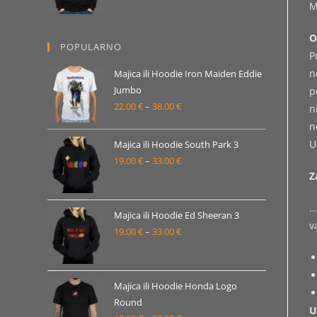
M
od
19.00 €
O
POPULARNO
do
P
33.00 €
n
Majica ili Hoodie Iron Maiden Eddie
Jumbo
p
22.00
€
–
38.00
€
Raspon
n
cijena:
n
od
U
Majica ili Hoodie South Park 3
22.00 €
19.00
€
–
33.00
€
Raspon
Z
do
cijena:
38.00 €
od
…
19.00 €
Majica ili Hoodie Ed Sheeran 3
v
19.00
€
–
33.00
€
do
Raspon
33.00 €
cijena:
od
19.00 €
Majica ili Hoodie Honda Logo
Round
do
U