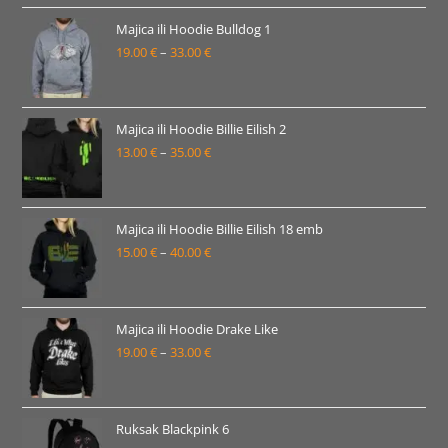
od
19.00 €
Majica ili Hoodie Bulldog 1
19.00
€
–
33.00
€
do
Raspon
33.00 €
cijena:
od
19.00 €
Majica ili Hoodie Billie Eilish 2
13.00
€
–
35.00
€
do
Raspon
33.00 €
cijena:
od
13.00 €
Majica ili Hoodie Billie Eilish 18 emb
15.00
€
–
40.00
€
do
Raspon
35.00 €
cijena:
od
15.00 €
Majica ili Hoodie Drake Like
19.00
€
–
33.00
€
do
Raspon
40.00 €
cijena:
od
19.00 €
Ruksak Blackpink 6