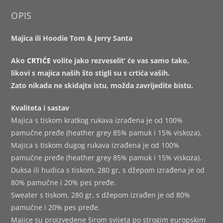
OPIS
Majica ili Hoodie Tom & Jerry Santa
Ako
CRTIĆE
volite jako rezveselit’ će vas samo tako,
likovi s majica naših što stigli su s crtića vaših.
Zato nikada ne skidajte istu, možda zavrijedite bistu.
Kvaliteta i sastav
Majica s tiskom kratkog rukava izrađena je od 100%
pamučne pređe (heather grey 85% pamuk i 15% viskoza).
Majica s tiskom dugog rukava izrađena je od 100%
pamučne pređe (heather grey 85% pamuk i 15% viskoza).
Duksa ili hudica s tiskom, 280 gr, s džepom izrađena je od
80% pamučne i 20% pes pređe.
Sweater s tiskom, 280 gr, s džepom izrađen je od 80%
pamučne i 20% pes pređe.
Majice su proizvedene širom svijeta po strogim europskim