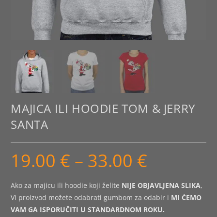
MAJICA ILI HOODIE TOM & JERRY
SANTA
19.00
€
–
33.00
€
Raspon
cijena:
od
19.00 €
do
Ako za majicu ili hoodie koji želite
NIJE OBJAVLJENA SLIKA
,
33.00 €
Vi proizvod možete odabrati gumbom za odabir i
MI ĆEMO
VAM GA ISPORUČITI U STANDARDNOM ROKU.