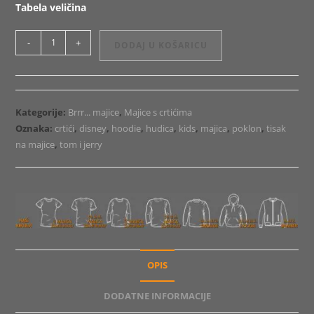
Tabela veličina
Majica
-
+
DODAJ U KOŠARICU
ili
Hoodie
Tom
&
Kategorije:
Brrr... majice
,
Majice s crtićima
Jerry
Oznaka:
crtići
,
disney
,
hoodie
,
hudica
,
kids
,
majica
,
poklon
,
tisak
Santa
na majice
,
tom i jerry
količina
OPIS
DODATNE INFORMACIJE