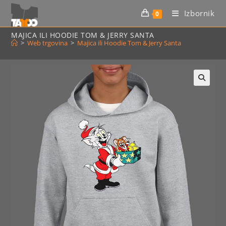
Preskoči
Izbornik
0
na
sadržaj
MAJICA ILI HOODIE TOM & JERRY SANTA
>
Web trgovina
>
Majica ili Hoodie Tom & Jerry Santa