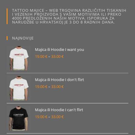
se
mogu
TATTOO MAJICE – WEB TRGOVINA RAZLIČITIH TISKANIH
odabrati
I VEZENIH PROIZVODA S VAŠIM MOTIVIMA ILI PREKO
na
4000 PREDLOŽENIH NAŠIH MOTIVA. ISPORUKA ZA
stranici
NARUDŽBE U HRVATSKOJ JE 3 DO 8 RADNIH DANA.
proizvoda
NAJNOVIJE
Majica ili Hoodie I want you
19.00
€
–
33.00
€
Raspon
cijena:
od
19.00 €
Majica ili Hoodie I don't flirt
19.00
€
–
33.00
€
do
Raspon
33.00 €
cijena:
od
19.00 €
Majica ili Hoodie I can't flirt
19.00
€
–
33.00
€
do
Raspon
33.00 €
cijena:
od