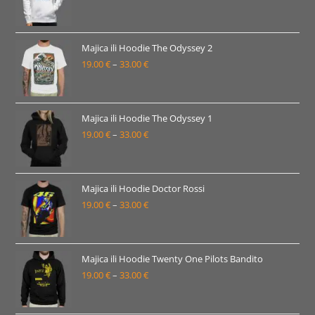
33.00 €
cijena:
od
19.00 €
Majica ili Hoodie The Odyssey 2
19.00
€
–
33.00
€
do
Raspon
33.00 €
cijena:
od
19.00 €
Majica ili Hoodie The Odyssey 1
19.00
€
–
33.00
€
do
Raspon
33.00 €
cijena:
od
19.00 €
Majica ili Hoodie Doctor Rossi
19.00
€
–
33.00
€
do
Raspon
33.00 €
cijena:
od
19.00 €
Majica ili Hoodie Twenty One Pilots Bandito
19.00
€
–
33.00
€
do
Raspon
33.00 €
cijena:
od