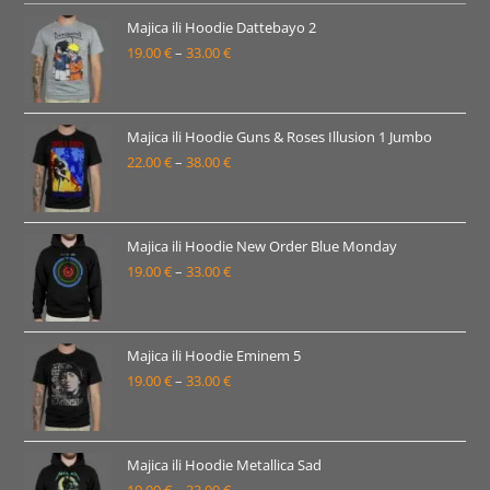
19.00 €
Majica ili Hoodie Dattebayo 2
19.00
€
–
33.00
€
do
Raspon
33.00 €
cijena:
od
19.00 €
Majica ili Hoodie Guns & Roses Illusion 1 Jumbo
22.00
€
–
38.00
€
do
Raspon
33.00 €
cijena:
od
22.00 €
Majica ili Hoodie New Order Blue Monday
19.00
€
–
33.00
€
do
Raspon
38.00 €
cijena:
od
19.00 €
Majica ili Hoodie Eminem 5
19.00
€
–
33.00
€
do
Raspon
33.00 €
cijena:
od
19.00 €
Majica ili Hoodie Metallica Sad