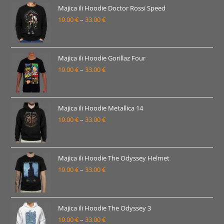
19.00 €
Majica ili Hoodie Doctor Rossi Speed
19.00
€
–
33.00
€
do
Raspon
33.00 €
cijena:
od
19.00 €
Majica ili Hoodie Gorillaz Four
19.00
€
–
33.00
€
do
Raspon
33.00 €
cijena:
od
19.00 €
Majica ili Hoodie Metallica 14
19.00
€
–
33.00
€
do
Raspon
33.00 €
cijena:
od
19.00 €
Majica ili Hoodie The Odyssey Helmet
19.00
€
–
33.00
€
do
Raspon
33.00 €
cijena:
od
19.00 €
Majica ili Hoodie The Odyssey 3
19.00
€
–
33.00
€
do
Raspon