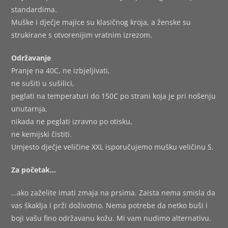
standardima.
Muške i dječje majice su klasičnog kroja, a ženske su
strukirane s otvorenijim vratnim izrezom.
Održavanje
Pranje na 40C, ne izbjeljivati,
ne sušiti u sušilici,
peglati na temperaturi do 150C po strani koja je pri nošenju
unutarnja,
nikada ne peglati izravno po otisku,
ne kemijski čistiti.
Umjesto dječje veličine XXL isporučujemo mušku veličinu S.
Za početak…
…ako zaželite imati zmaja na prsima. Zaista nema smisla da
vas škaklja i prži doživotno. Nema potrebe da netko buši i
boji vašu fino održavanu kožu. Mi vam nudimo alternativu.