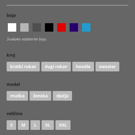
boja
Svakako odaberite boju.
kroj
kratki rukav
dugi rukav
hoodie
sweater
model
muška
ženska
dječja
veličina
S
M
L
XL
XXL