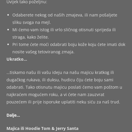
Uvijek tako poželjnu:
Odaberete nekog od naših zmajeva, ili nam pošaljete
sliku svoga na mejl.
Mi ćemo vam istog ili vrlo sličnog otisnuti sprijeda ili
straga, kako želite.
Pri tome ćete moći odabrati boju kože koju ćete imati dok
nosite vašeg tetoviranog zmaja.
Ukratko…
…tiskamo našu ili vašu ideju na našu majicu kratkog ili
dugačkog rukava, ili duksu, hudicu čiju ćete boju sami
odabrati. Tako otisnutu majicu poslati ćemo vam poštom u
najkraćem mogućem roku, a vi ćete nam zauzvrat
pouzećem ili prije isporuke uplatiti neku siću za naš trud.
Dalje…
Majica ili Hoodie Tom & Jerry Santa