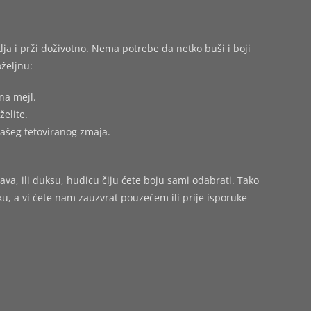
ja i prži doživotno. Nema potrebe da netko buši i boji
željnu:
na mejl.
želite.
vašeg tetoviranog zmaja.
ava, ili duksu, hudicu čiju ćete boju sami odabrati. Tako
 a vi ćete nam zauzvrat pouzećem ili prije isporuke