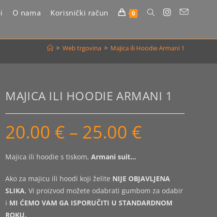
i
O nama
Korisnički račun
Uključi/isključi
0
pretragu
>
Web trgovina
>
Majica ili Hoodie Armani 1
web-
stranice
MAJICA ILI HOODIE ARMANI 1
20.00
€
–
25.00
€
Raspon
cijena:
od
20.00 €
do
Majica ili hoodie s tiskom,
Armani suit…
25.00 €
Ako za majicu ili hoodi koji želite
NIJE OBJAVLJENA
SLIKA
, Vi proizvod možete odabrati gumbom za odabir
i
MI ĆEMO VAM GA ISPORUČITI U STANDARDNOM
ROKU.