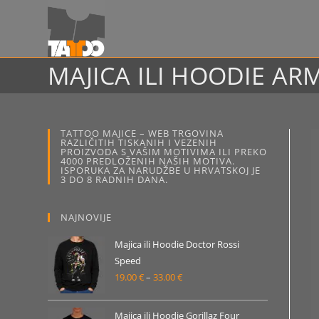
Preskoči
na
sadržaj
MAJICA ILI HOODIE AR
TATTOO MAJICE – WEB TRGOVINA
RAZLIČITIH TISKANIH I VEZENIH
PROIZVODA S VAŠIM MOTIVIMA ILI PREKO
4000 PREDLOŽENIH NAŠIH MOTIVA.
ISPORUKA ZA NARUDŽBE U HRVATSKOJ JE
3 DO 8 RADNIH DANA.
NAJNOVIJE
Majica ili Hoodie Doctor Rossi
Speed
19.00
€
–
33.00
€
Raspon
cijena:
od
Majica ili Hoodie Gorillaz Four