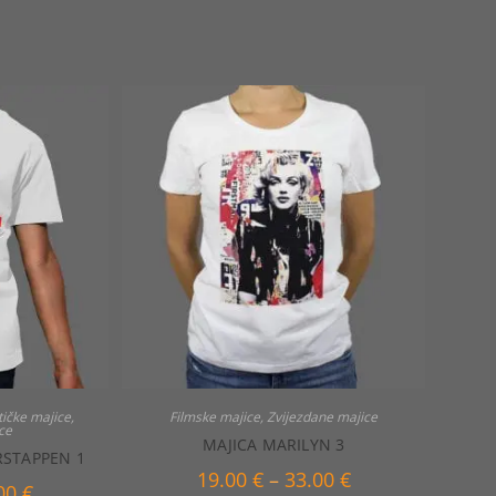
tičke majice
,
Filmske majice
,
Zvijezdane majice
ce
MAJICA MARILYN 3
RSTAPPEN 1
Raspon
19.00
€
–
33.00
€
Raspon
.00
€
cijena: