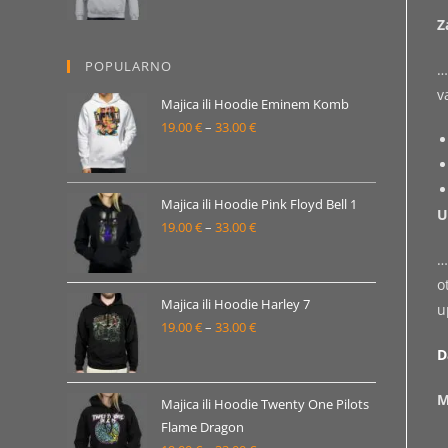
Z
od
19.00 €
POPULARNO
…
do
v
33.00 €
Majica ili Hoodie Eminem Komb
19.00
€
–
33.00
€
Raspon
cijena:
od
19.00 €
Majica ili Hoodie Pink Floyd Bell 1
U
19.00
€
–
33.00
€
do
Raspon
33.00 €
cijena:
…
od
o
19.00 €
Majica ili Hoodie Harley 7
u
19.00
€
–
33.00
€
do
Raspon
33.00 €
cijena:
D
od
M
19.00 €
Majica ili Hoodie Twenty One Pilots
Flame Dragon
do