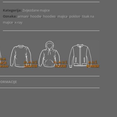
Armani
1
Kategorija:
Zvijezdane majice
količina
Oznaka:
armani
,
hoodie
,
hoodies
,
majica
,
poklon
,
tisak na
majice
,
x-ray
ORMACIJE