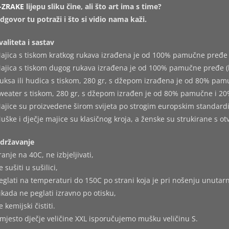
-ZRAKE
lijepu sliku čine,
ali što art ima s time?
dgovor tu potraži
i što si vidio nama kaži.
valiteta i sastav
ajica s tiskom kratkog rukava izrađena je od 100% pamučne pređe 
ajica s tiskom dugog rukava izrađena je od 100% pamučne pređe (
uksa ili hudica s tiskom, 280 gr, s džepom izrađena je od 80% pam
weater s tiskom, 280 gr, s džepom izrađen je od 80% pamučne i 20
ajice su proizvedene širom svijeta po strogim europskim standard
uške i dječje majice su klasičnog kroja, a ženske su strukirane s o
državanje
ranje na 40C, ne izbjeljivati,
e sušiti u sušilici,
eglati na temperaturi do 150C po strani koja je pri nošenju unutarn
ikada ne peglati izravno po otisku,
e kemijski čistiti.
mjesto dječje veličine XXL isporučujemo mušku veličinu S.