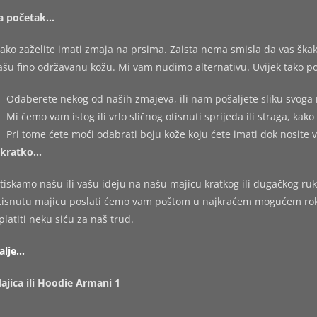
a početak…
ako zaželite imati zmaja na prsima. Zaista nema smisla da vas škakl
ašu fino održavanu kožu. Mi vam nudimo alternativu. Uvijek tako po
Odaberete nekog od naših zmajeva, ili nam pošaljete sliku svoga 
Mi ćemo vam istog ili vrlo sličnog otisnuti sprijeda ili straga, kako 
Pri tome ćete moći odabrati boju kože koju ćete imati dok nosite 
kratko…
tiskamo našu ili vašu ideju na našu majicu kratkog ili dugačkog ruk
tisnutu majicu poslati ćemo vam poštom u najkraćem mogućem roku,
platiti neku siću za naš trud.
alje…
ajica ili Hoodie Armani 1