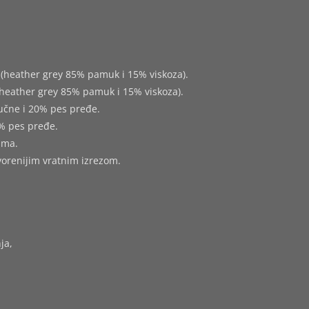
(heather grey 85% pamuk i 15% viskoza).
heather grey 85% pamuk i 15% viskoza).
učne i 20% pes pređe.
% pes pređe.
ima.
tvorenijim vratnim izrezom.
ja,