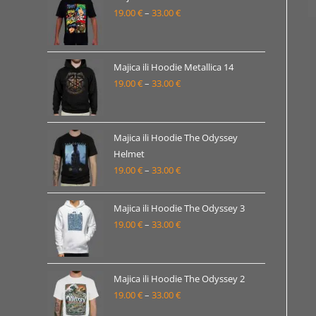
19.00 €
19.00
€
–
33.00
€
Raspon
do
cijena:
33.00 €
od
19.00 €
Majica ili Hoodie Metallica 14
19.00
€
–
33.00
€
do
Raspon
33.00 €
cijena:
od
19.00 €
Majica ili Hoodie The Odyssey
Helmet
do
19.00
€
–
33.00
€
Raspon
33.00 €
cijena:
od
Majica ili Hoodie The Odyssey 3
19.00 €
19.00
€
–
33.00
€
Raspon
do
cijena:
33.00 €
od
19.00 €
Majica ili Hoodie The Odyssey 2
19.00
€
–
33.00
€
do
Raspon
33.00 €
cijena: