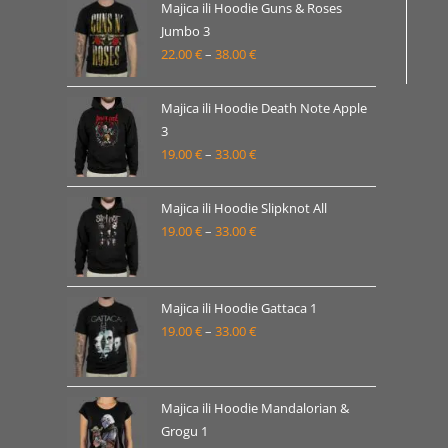
16.00 €
Majica ili Hoodie Guns & Roses
Jumbo 3
do
22.00
€
–
38.00
€
Raspon
30.00 €
cijena:
od
Majica ili Hoodie Death Note Apple
22.00 €
3
19.00
€
–
33.00
€
do
Raspon
38.00 €
cijena:
od
Majica ili Hoodie Slipknot All
19.00 €
19.00
€
–
33.00
€
Raspon
do
cijena:
33.00 €
od
19.00 €
Majica ili Hoodie Gattaca 1
19.00
€
–
33.00
€
do
Raspon
33.00 €
cijena:
od
19.00 €
Majica ili Hoodie Mandalorian &
Grogu 1
do