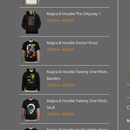
od
19.00 €
Majica ili Hoodie The Odyssey 1
19.00
€
–
33.00
€
do
Raspon
33.00 €
cijena:
od
19.00 €
Majica ili Hoodie Doctor Rossi
19.00
€
–
33.00
€
do
Raspon
33.00 €
cijena:
od
19.00 €
Majica ili Hoodie Twenty One Pilots
Bandito
do
19.00
€
–
33.00
€
Raspon
33.00 €
cijena:
od
Majica ili Hoodie Twenty One Pilots
O
19.00 €
Skull
19.00
€
–
33.00
€
do
Raspon
M
33.00 €
cijena:
od
Majica ili Hoodie Itachi Uchiha Pose