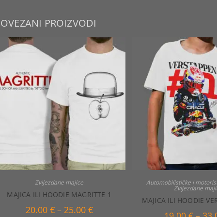
POVEZANI PROIZVODI
Zvijezdane majice
Automobilističke i motoris
Zvijezdane maji
MAJICA ILI HOODIE MAGRITTE 1
MAJICA ILI HOODIE VE
Raspon
20.00
€
–
25.00
€
19.00
€
–
33
cijena: