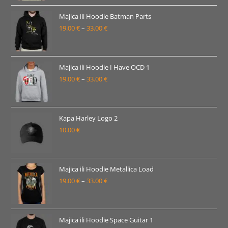
od
19.00 €
Majica ili Hoodie Batman Parts
19.00
€
–
33.00
€
do
Raspon
33.00 €
cijena:
od
19.00 €
Majica ili Hoodie I Have OCD 1
19.00
€
–
33.00
€
do
Raspon
33.00 €
cijena:
od
19.00 €
Kapa Harley Logo 2
10.00
€
do
33.00 €
Majica ili Hoodie Metallica Load
19.00
€
–
33.00
€
Raspon
cijena:
od
19.00 €
Majica ili Hoodie Space Guitar 1