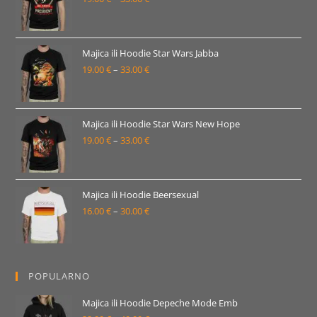
33.00 €
cijena:
od
19.00 €
Majica ili Hoodie Star Wars Jabba
19.00
€
–
33.00
€
do
Raspon
33.00 €
cijena:
od
19.00 €
Majica ili Hoodie Star Wars New Hope
19.00
€
–
33.00
€
do
Raspon
33.00 €
cijena:
od
19.00 €
Majica ili Hoodie Beersexual
16.00
€
–
30.00
€
do
Raspon
33.00 €
cijena:
od
16.00 €
POPULARNO
do
30.00 €
Majica ili Hoodie Depeche Mode Emb