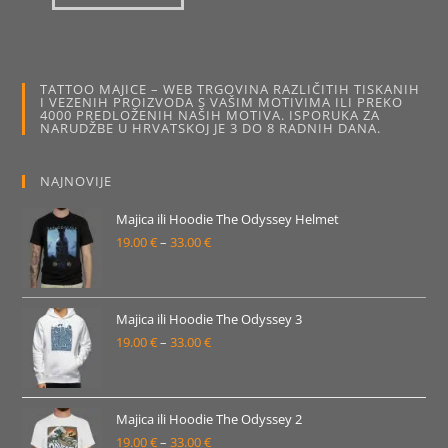
do
ima
33.00 €
više
varijanti.
Opcije
se
mogu
TATTOO MAJICE – WEB TRGOVINA RAZLIČITIH TISKANIH
odabrati
I VEZENIH PROIZVODA S VAŠIM MOTIVIMA ILI PREKO
na
4000 PREDLOŽENIH NAŠIH MOTIVA. ISPORUKA ZA
stranici
NARUDŽBE U HRVATSKOJ JE 3 DO 8 RADNIH DANA.
proizvoda
NAJNOVIJE
Majica ili Hoodie The Odyssey Helmet
19.00
€
–
33.00
€
Raspon
cijena:
od
19.00 €
Majica ili Hoodie The Odyssey 3
19.00
€
–
33.00
€
do
Raspon
33.00 €
cijena:
od
19.00 €
Majica ili Hoodie The Odyssey 2
19.00
€
–
33.00
€
do
Raspon