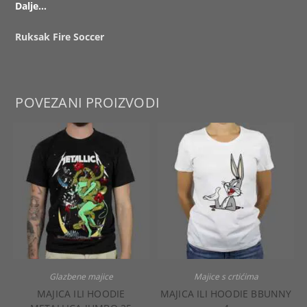
Dalje…
Ruksak Fire Soccer
POVEZANI PROIZVODI
Glazbene majice
Majice s crtićima
MAJICA ILI HOODIE
MAJICA ILI HOODIE BBUNNY