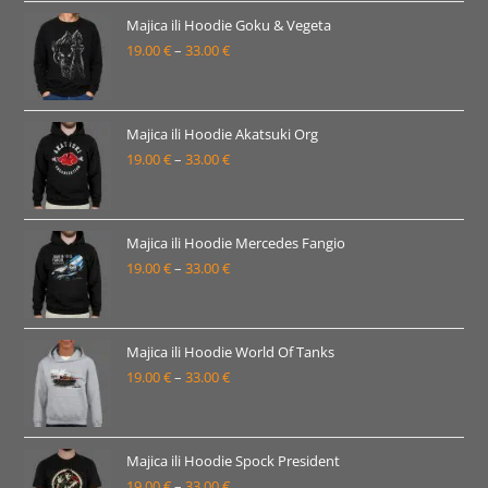
19.00 €
Majica ili Hoodie Goku & Vegeta
19.00
€
–
33.00
€
do
Raspon
33.00 €
cijena:
od
19.00 €
Majica ili Hoodie Akatsuki Org
19.00
€
–
33.00
€
do
Raspon
33.00 €
cijena:
od
19.00 €
Majica ili Hoodie Mercedes Fangio
19.00
€
–
33.00
€
do
Raspon
33.00 €
cijena:
od
19.00 €
Majica ili Hoodie World Of Tanks
19.00
€
–
33.00
€
do
Raspon
33.00 €
cijena:
od
19.00 €
Majica ili Hoodie Spock President
19.00
€
–
33.00
€
do
Raspon