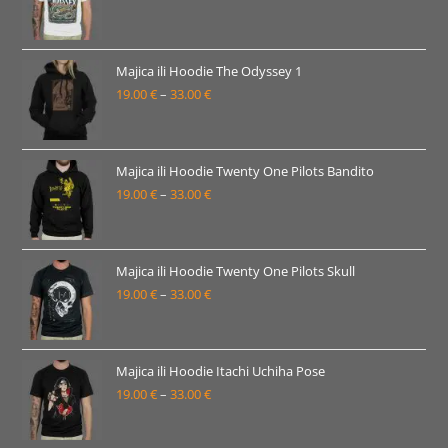
33.00 €
cijena:
od
19.00 €
Majica ili Hoodie The Odyssey 1
19.00
€
–
33.00
€
do
Raspon
33.00 €
cijena:
od
19.00 €
Majica ili Hoodie Twenty One Pilots Bandito
19.00
€
–
33.00
€
do
Raspon
33.00 €
cijena:
od
19.00 €
Majica ili Hoodie Twenty One Pilots Skull
19.00
€
–
33.00
€
do
Raspon
33.00 €
cijena:
od
19.00 €
Majica ili Hoodie Itachi Uchiha Pose
19.00
€
–
33.00
€
do
Raspon
33.00 €
cijena:
od