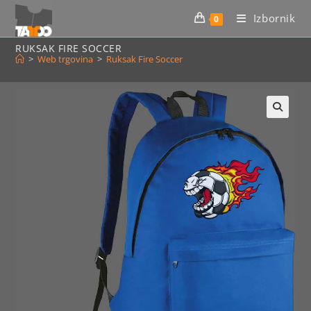
Preskoči
Izbornik
0
na
sadržaj
RUKSAK FIRE SOCCER
>
Web trgovina
>
Ruksak Fire Soccer