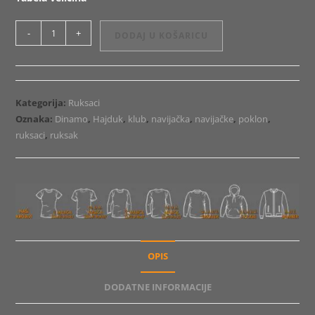
Ruksak
-
+
DODAJ U KOŠARICU
Fire
Soccer
količina
Kategorija:
Ruksaci
Oznaka:
Dinamo
,
Hajduk
,
klub
,
navijačka
,
navijačke
,
poklon
,
ruksaci
,
ruksak
OPIS
DODATNE INFORMACIJE