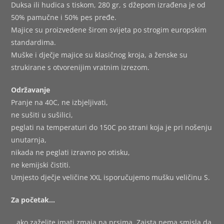
Duksa ili hudica s tiskom, 280 gr, s džepom izrađena je od
50% pamučne i 50% pes pređe.
Majice su proizvedene širom svijeta po strogim europskim
standardima.
Muške i dječje majice su klasičnog kroja, a ženske su
strukirane s otvorenijim vratnim izrezom.
Održavanje
Pranje na 40C, ne izbjeljivati,
ne sušiti u sušilici,
peglati na temperaturi do 150C po strani koja je pri nošenju
unutarnja,
nikada ne peglati izravno po otisku,
ne kemijski čistiti.
Umjesto dječje veličine XXL isporučujemo mušku veličinu S.
Za početak…
…ako zaželite imati zmaja na prsima. Zaista nema smisla da