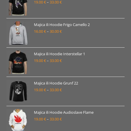
19.00
€
–
33.00
€
do
Raspon
33.00 €
cijena:
od
19.00 €
Majica ili Hoodie Frigo Camello 2
16.00
€
–
30.00
€
do
Raspon
33.00 €
cijena:
od
16.00 €
Majica ili Hoodie Interstellar 1
19.00
€
–
33.00
€
do
Raspon
30.00 €
cijena:
od
19.00 €
Majica ili Hoodie Grunf 22
19.00
€
–
33.00
€
do
Raspon
33.00 €
cijena:
od
19.00 €
Majica ili Hoodie Audioslave Flame
19.00
€
–
33.00
€
do
Raspon
33.00 €
cijena: