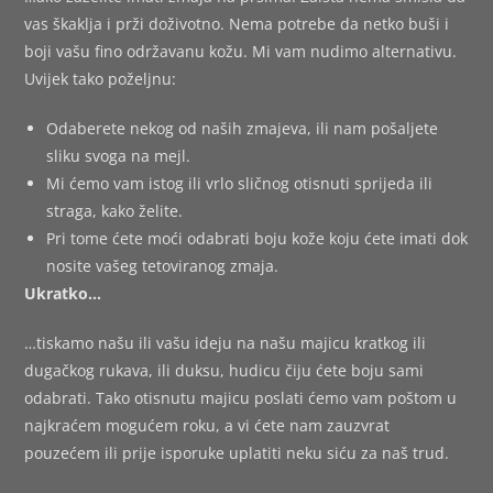
vas škaklja i prži doživotno. Nema potrebe da netko buši i
boji vašu fino održavanu kožu. Mi vam nudimo alternativu.
Uvijek tako poželjnu:
Odaberete nekog od naših zmajeva, ili nam pošaljete
sliku svoga na mejl.
Mi ćemo vam istog ili vrlo sličnog otisnuti sprijeda ili
straga, kako želite.
Pri tome ćete moći odabrati boju kože koju ćete imati dok
nosite vašeg tetoviranog zmaja.
Ukratko…
…tiskamo našu ili vašu ideju na našu majicu kratkog ili
dugačkog rukava, ili duksu, hudicu čiju ćete boju sami
odabrati. Tako otisnutu majicu poslati ćemo vam poštom u
najkraćem mogućem roku, a vi ćete nam zauzvrat
pouzećem ili prije isporuke uplatiti neku siću za naš trud.