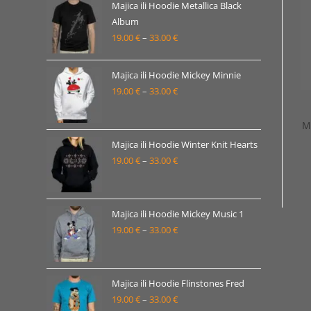
19.00 €
Majica ili Hoodie Metallica Black
Album
do
19.00
€
–
33.00
€
Raspon
33.00 €
cijena:
od
Majica ili Hoodie Mickey Minnie
19.00 €
19.00
€
–
33.00
€
Raspon
do
cijena:
33.00 €
M
od
19.00 €
Majica ili Hoodie Winter Knit Hearts
19.00
€
–
33.00
€
do
Raspon
33.00 €
cijena:
od
19.00 €
Majica ili Hoodie Mickey Music 1
19.00
€
–
33.00
€
do
Raspon
33.00 €
cijena:
od
19.00 €
Majica ili Hoodie Flinstones Fred
19.00
€
–
33.00
€
do
Raspon