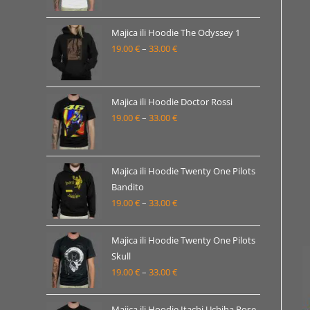
od
19.00 €
Majica ili Hoodie The Odyssey 1
19.00
€
–
33.00
€
do
Raspon
33.00 €
cijena:
od
19.00 €
Majica ili Hoodie Doctor Rossi
19.00
€
–
33.00
€
do
Raspon
33.00 €
cijena:
od
19.00 €
Majica ili Hoodie Twenty One Pilots
Bandito
do
19.00
€
–
33.00
€
Raspon
33.00 €
cijena:
od
Majica ili Hoodie Twenty One Pilots
19.00 €
Skull
19.00
€
–
33.00
€
do
Raspon
33.00 €
cijena:
od
Majica ili Hoodie Itachi Uchiha Pose