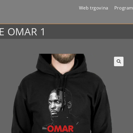
Web trgovina
Program
RE OMAR 1