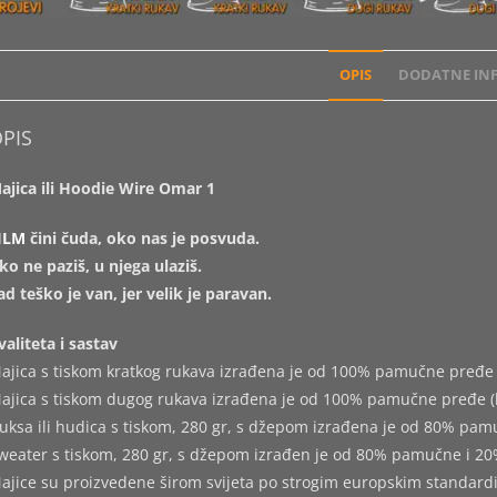
OPIS
DODATNE INF
PIS
ajica ili Hoodie Wire Omar 1
ILM
čini čuda, oko nas je posvuda.
ko ne paziš, u njega ulaziš.
ad teško je van, jer velik je paravan.
valiteta i sastav
ajica s tiskom kratkog rukava izrađena je od 100% pamučne pređe 
ajica s tiskom dugog rukava izrađena je od 100% pamučne pređe (
uksa ili hudica s tiskom, 280 gr, s džepom izrađena je od 80% pam
weater s tiskom, 280 gr, s džepom izrađen je od 80% pamučne i 20
ajice su proizvedene širom svijeta po strogim europskim standard