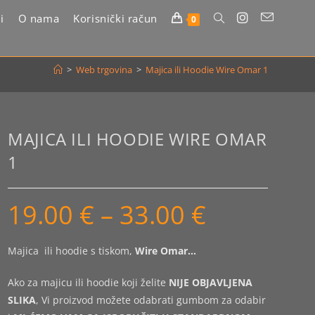
i
O nama
Korisnički račun
Uključi/isključi
0
pretragu
>
Web trgovina
>
Majica ili Hoodie Wire Omar 1
web-
stranice
MAJICA ILI HOODIE WIRE OMAR
1
19.00
€
–
33.00
€
Raspon
cijena:
od
19.00 €
do
Majica ili hoodie s tiskom,
Wire Omar…
33.00 €
Ako za majicu ili hoodie koji želite
NIJE OBJAVLJENA
SLIKA
, Vi proizvod možete odabrati gumbom za odabir