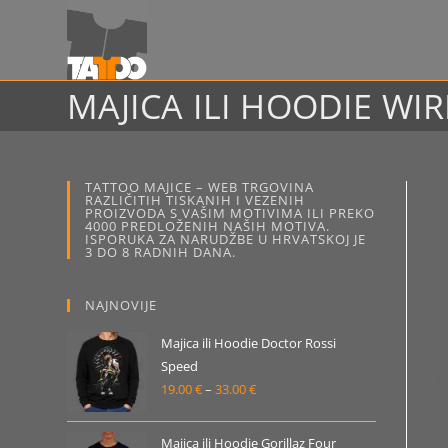
Preskoči
na
sadržaj
MAJICA ILI HOODIE WI
TATTOO MAJICE – WEB TRGOVINA
RAZLIČITIH TISKANIH I VEZENIH
PROIZVODA S VAŠIM MOTIVIMA ILI PREKO
4000 PREDLOŽENIH NAŠIH MOTIVA.
ISPORUKA ZA NARUDŽBE U HRVATSKOJ JE
3 DO 8 RADNIH DANA.
NAJNOVIJE
Majica ili Hoodie Doctor Rossi
Speed
19.00
€
–
33.00
€
Raspon
cijena:
od
Majica ili Hoodie Gorillaz Four