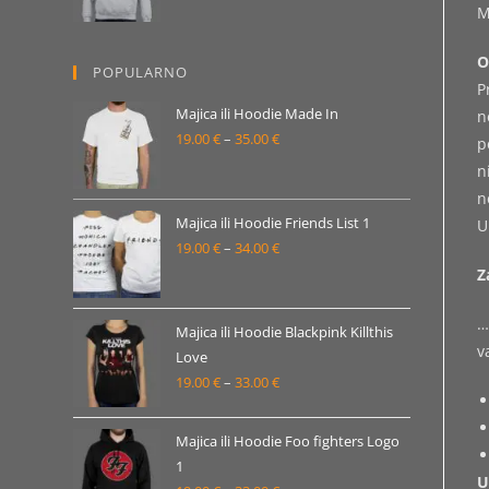
M
od
19.00 €
O
POPULARNO
do
P
33.00 €
Majica ili Hoodie Made In
n
19.00
€
–
35.00
€
Raspon
p
cijena:
n
od
n
19.00 €
Majica ili Hoodie Friends List 1
U
19.00
€
–
34.00
€
do
Raspon
Z
35.00 €
cijena:
od
…
19.00 €
Majica ili Hoodie Blackpink Killthis
v
Love
do
19.00
€
–
33.00
€
Raspon
34.00 €
cijena:
od
Majica ili Hoodie Foo fighters Logo
19.00 €
1
U