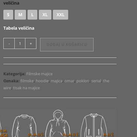
veličina
S
M
L
XL
XXL
Tabela veličina
Majica
-
+
DODAJ U KOŠARICU
ili
Hoodie
Wire
Omar
Kategorija:
Filmske majice
1
Oznaka:
filmske
,
hoodie
,
majica
,
omar
,
poklon
,
serial
,
the
količina
wire
,
tisak na majice