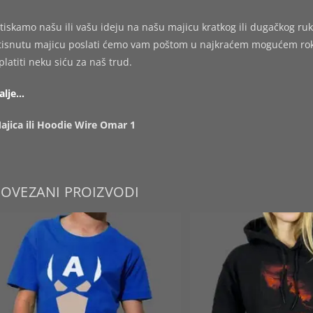
tiskamo našu ili vašu ideju na našu majicu kratkog ili dugačkog ruk
tisnutu majicu poslati ćemo vam poštom u najkraćem mogućem roku,
platiti neku siću za naš trud.
alje…
ajica ili Hoodie Wire Omar 1
POVEZANI PROIZVODI