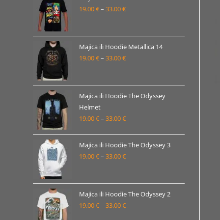
19.00 €
19.00
€
–
33.00
€
Raspon
do
cijena:
33.00 €
od
19.00 €
Majica ili Hoodie Metallica 14
19.00
€
–
33.00
€
do
Raspon
33.00 €
cijena:
od
19.00 €
Majica ili Hoodie The Odyssey
Helmet
do
19.00
€
–
33.00
€
Raspon
33.00 €
cijena:
od
Majica ili Hoodie The Odyssey 3
19.00 €
19.00
€
–
33.00
€
Raspon
do
cijena:
33.00 €
od
19.00 €
Majica ili Hoodie The Odyssey 2
19.00
€
–
33.00
€
do
Raspon
33.00 €
cijena: