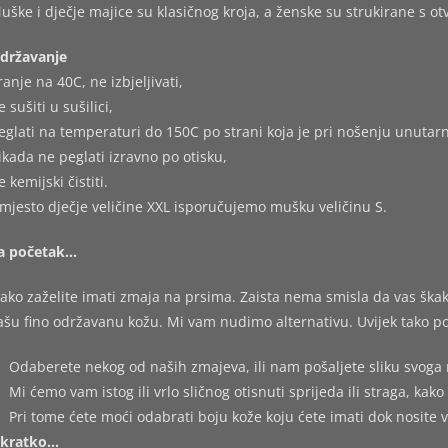
uške i dječje majice su klasičnog kroja, a ženske su strukirane s o
državanje
ranje na 40C, ne izbjeljivati,
e sušiti u sušilici,
eglati na temperaturi do 150C po strani koja je pri nošenju unutarn
ikada ne peglati izravno po otisku,
e kemijski čistiti.
mjesto dječje veličine XXL isporučujemo mušku veličinu S.
a početak…
ako zaželite imati zmaja na prsima. Zaista nema smisla da vas škakl
ašu fino održavanu kožu. Mi vam nudimo alternativu. Uvijek tako po
Odaberete nekog od naših zmajeva, ili nam pošaljete sliku svoga 
Mi ćemo vam istog ili vrlo sličnog otisnuti sprijeda ili straga, kako 
Pri tome ćete moći odabrati boju kože koju ćete imati dok nosite 
kratko…