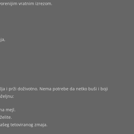
tvorenijim vratnim izrezom.
ja,
ja i prži doživotno. Nema potrebe da netko buši i boji
željnu:
na mejl.
želite.
vašeg tetoviranog zmaja.