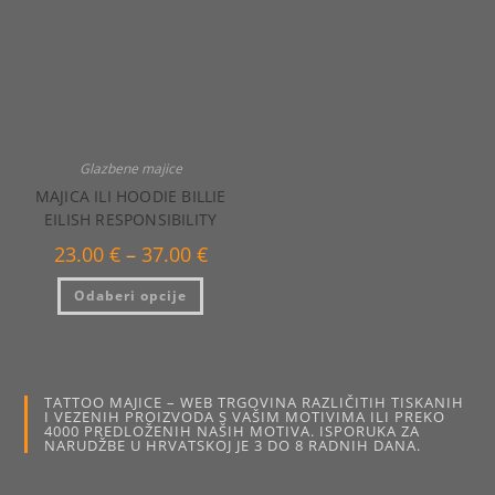
stranici
na
proizvo
stranici
proizvoda
Glazbene majice
MAJICA ILI HOODIE BILLIE
EILISH RESPONSIBILITY
Raspon
23.00
€
–
37.00
€
cijena:
od
Ovaj
Odaberi opcije
23.00 €
proizvod
do
ima
37.00 €
više
varijanti.
Opcije
se
mogu
TATTOO MAJICE – WEB TRGOVINA RAZLIČITIH TISKANIH
odabrati
I VEZENIH PROIZVODA S VAŠIM MOTIVIMA ILI PREKO
na
4000 PREDLOŽENIH NAŠIH MOTIVA. ISPORUKA ZA
stranici
NARUDŽBE U HRVATSKOJ JE 3 DO 8 RADNIH DANA.
proizvoda