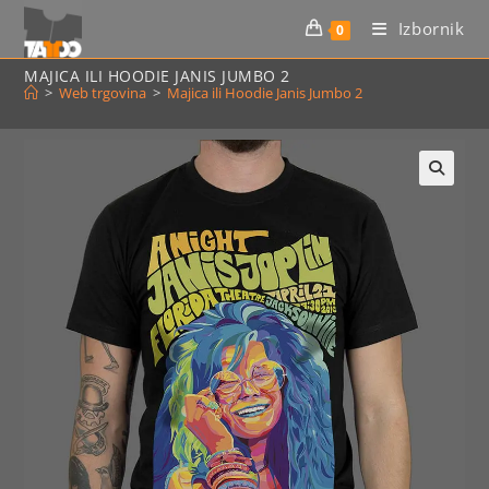
Preskoči
Izbornik
0
na
sadržaj
MAJICA ILI HOODIE JANIS JUMBO 2
>
Web trgovina
>
Majica ili Hoodie Janis Jumbo 2