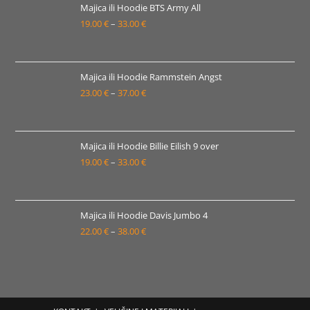
19.00 €
Majica ili Hoodie BTS Army All
19.00
€
–
33.00
€
do
Raspon
33.00 €
cijena:
od
19.00 €
Majica ili Hoodie Rammstein Angst
23.00
€
–
37.00
€
do
Raspon
33.00 €
cijena:
od
23.00 €
Majica ili Hoodie Billie Eilish 9 over
19.00
€
–
33.00
€
do
Raspon
37.00 €
cijena:
od
19.00 €
Majica ili Hoodie Davis Jumbo 4
22.00
€
–
38.00
€
do
Raspon
33.00 €
cijena:
od
22.00 €
do