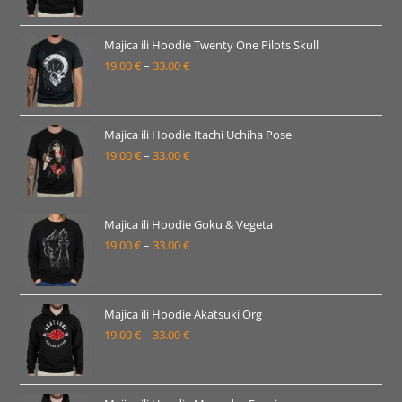
od
19.00 €
Majica ili Hoodie Twenty One Pilots Skull
19.00
€
–
33.00
€
do
Raspon
33.00 €
cijena:
od
19.00 €
Majica ili Hoodie Itachi Uchiha Pose
19.00
€
–
33.00
€
do
Raspon
33.00 €
cijena:
od
19.00 €
Majica ili Hoodie Goku & Vegeta
19.00
€
–
33.00
€
do
Raspon
33.00 €
cijena:
od
19.00 €
Majica ili Hoodie Akatsuki Org
19.00
€
–
33.00
€
do
Raspon
33.00 €
cijena:
od