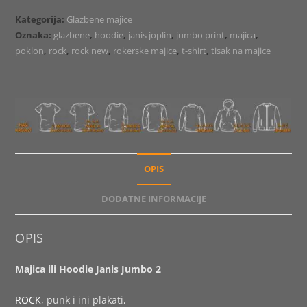
Jumbo
Kategorija:
Glazbene majice
2
Oznaka:
glazbene
,
hoodie
,
janis joplin
,
jumbo print
,
majica
,
količina
poklon
,
rock
,
rock new
,
rokerske majice
,
t-shirt
,
tisak na majice
OPIS
DODATNE INFORMACIJE
OPIS
Majica ili Hoodie Janis Jumbo 2
ROCK
, punk i ini plakati,