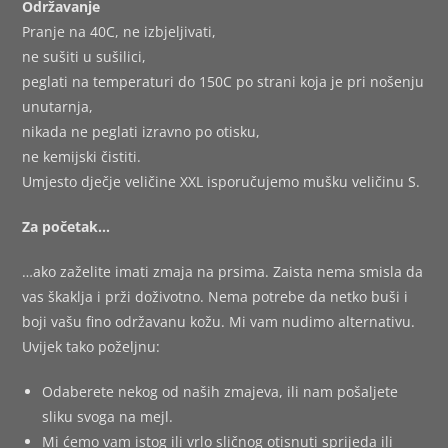
Održavanje
Pranje na 40C, ne izbjeljivati,
ne sušiti u sušilici,
peglati na temperaturi do 150C po strani koja je pri nošenju
unutarnja,
nikada ne peglati izravno po otisku,
ne kemijski čistiti.
Umjesto dječje veličine XXL isporučujemo mušku veličinu S.
Za početak…
…ako zaželite imati zmaja na prsima. Zaista nema smisla da
vas škaklja i prži doživotno. Nema potrebe da netko buši i
boji vašu fino održavanu kožu. Mi vam nudimo alternativu.
Uvijek tako poželjnu:
Odaberete nekog od naših zmajeva, ili nam pošaljete
sliku svoga na mejl.
Mi ćemo vam istog ili vrlo sličnog otisnuti sprijeda ili