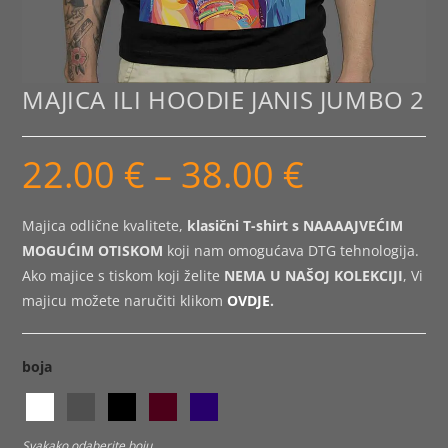
MAJICA ILI HOODIE JANIS JUMBO 2
22.00
€
–
38.00
€
Raspon
cijena:
od
22.00 €
do
Majica odlične kvalitete,
klasični T-shirt s NAAAAJVEĆIM
38.00 €
MOGUĆIM OTISKOM
koji nam omogućava DTG tehnologija.
Ako majice s tiskom koji želite
NEMA U NAŠOJ KOLEKCIJI
, Vi
majicu možete naručiti klikom
OVDJE
.
boja
Svakako odaberite boju.