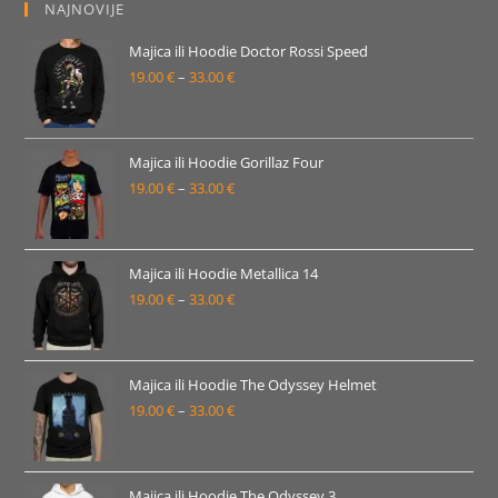
NAJNOVIJE
Majica ili Hoodie Doctor Rossi Speed
19.00
€
–
33.00
€
Raspon
cijena:
od
19.00 €
Majica ili Hoodie Gorillaz Four
19.00
€
–
33.00
€
do
Raspon
33.00 €
cijena:
od
19.00 €
Majica ili Hoodie Metallica 14
19.00
€
–
33.00
€
do
Raspon
33.00 €
cijena:
od
19.00 €
Majica ili Hoodie The Odyssey Helmet
19.00
€
–
33.00
€
do
Raspon
33.00 €
cijena:
od
19.00 €
Majica ili Hoodie The Odyssey 3