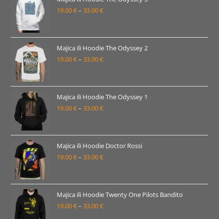
19.00
€
–
33.00
€
do
Raspon
33.00 €
cijena:
od
19.00 €
Majica ili Hoodie The Odyssey 2
19.00
€
–
33.00
€
do
Raspon
33.00 €
cijena:
od
19.00 €
Majica ili Hoodie The Odyssey 1
19.00
€
–
33.00
€
do
Raspon
33.00 €
cijena:
od
19.00 €
Majica ili Hoodie Doctor Rossi
19.00
€
–
33.00
€
do
Raspon
33.00 €
cijena:
od
19.00 €
Majica ili Hoodie Twenty One Pilots Bandito
19.00
€
–
33.00
€
do
Raspon
33.00 €
cijena: