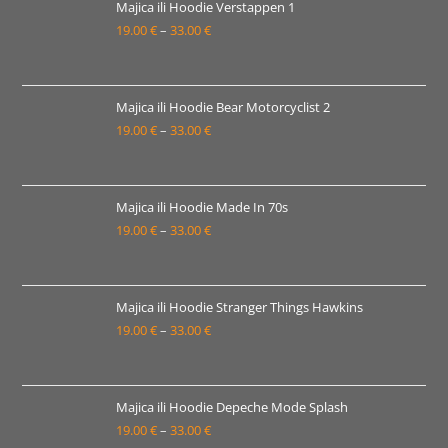
19.00 €
Majica ili Hoodie Verstappen 1
19.00
€
–
33.00
€
do
Raspon
35.00 €
cijena:
od
19.00 €
Majica ili Hoodie Bear Motorcyclist 2
19.00
€
–
33.00
€
do
Raspon
33.00 €
cijena:
od
19.00 €
Majica ili Hoodie Made In 70s
19.00
€
–
33.00
€
do
Raspon
33.00 €
cijena:
od
19.00 €
Majica ili Hoodie Stranger Things Hawkins
19.00
€
–
33.00
€
do
Raspon
33.00 €
cijena:
od
19.00 €
Majica ili Hoodie Depeche Mode Splash
19.00
€
–
33.00
€
do
Raspon