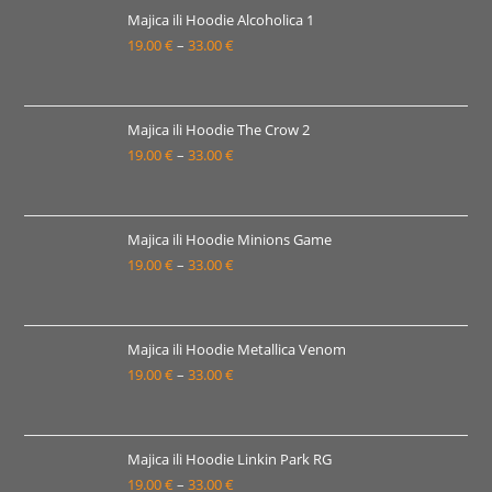
22.00 €
Majica ili Hoodie Alcoholica 1
19.00
€
–
33.00
€
do
Raspon
38.00 €
cijena:
od
19.00 €
Majica ili Hoodie The Crow 2
19.00
€
–
33.00
€
do
Raspon
33.00 €
cijena:
od
19.00 €
Majica ili Hoodie Minions Game
19.00
€
–
33.00
€
do
Raspon
33.00 €
cijena:
od
19.00 €
Majica ili Hoodie Metallica Venom
19.00
€
–
33.00
€
do
Raspon
33.00 €
cijena:
od
19.00 €
Majica ili Hoodie Linkin Park RG
19.00
€
–
33.00
€
do
Raspon