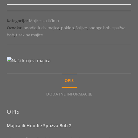
Hoodie
Spužva
Bob
Kategorija:
Majice s crtićima
2
Oznaka:
hoodie
,
kids
,
majica
,
poklon
,
šaljive
,
sponge bob
,
spužva
količina
bob
,
tisak na majice
OPIS
DODATNE INFORMACIJE
OPIS
Majica ili Hoodie Spužva Bob 2