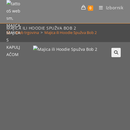
Preskoči
Izbornik
0
na
sadržaj
MAJICA ILI HOODIE SPUŽVA BOB 2
>
Web trgovina
>
Majica ili Hoodie Spužva Bob 2