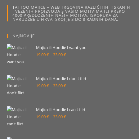
mogu
TATTOO MAJICE – WEB TRGOVINA RAZLIČITIH TISKANIH
odabrati
I VEZENIH PROIZVODA S VAŠIM MOTIVIMA ILI PREKO
na
4000 PREDLOŽENIH NAŠIH MOTIVA. ISPORUKA ZA
stranici
NARUDŽBE U HRVATSKOJ JE 3 DO 8 RADNIH DANA.
proizvoda
NAJNOVIJE
Majica ili Hoodie I want you
19.00
€
–
33.00
€
Raspon
cijena:
od
19.00 €
Majica ili Hoodie I don't flirt
19.00
€
–
33.00
€
do
Raspon
33.00 €
cijena:
od
19.00 €
Majica ili Hoodie I can't flirt
19.00
€
–
33.00
€
do
Raspon
33.00 €
cijena:
od