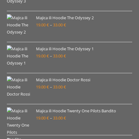
33.00 €
cijena:
od
19.00 €
Majica ili Hoodie The Odyssey 2
19.00
€
–
33.00
€
do
Raspon
33.00 €
cijena:
od
19.00 €
Majica ili Hoodie The Odyssey 1
19.00
€
–
33.00
€
do
Raspon
33.00 €
cijena:
od
19.00 €
Majica ili Hoodie Doctor Rossi
19.00
€
–
33.00
€
do
Raspon
33.00 €
cijena:
od
19.00 €
Majica ili Hoodie Twenty One Pilots Bandito
19.00
€
–
33.00
€
do
Raspon
33.00 €
cijena:
od