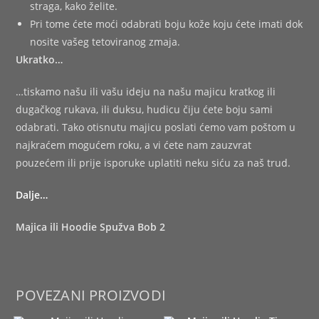
straga, kako želite.
Pri tome ćete moći odabrati boju kože koju ćete imati dok
nosite vašeg tetoviranog zmaja.
Ukratko…
…tiskamo našu ili vašu ideju na našu majicu kratkog ili
dugačkog rukava, ili duksu, hudicu čiju ćete boju sami
odabrati. Tako otisnutu majicu poslati ćemo vam poštom u
najkraćem mogućem roku, a vi ćete nam zauzvrat
pouzećem ili prije isporuke uplatiti neku siću za naš trud.
Dalje…
Majica ili Hoodie Spužva Bob 2
POVEZANI PROIZVODI