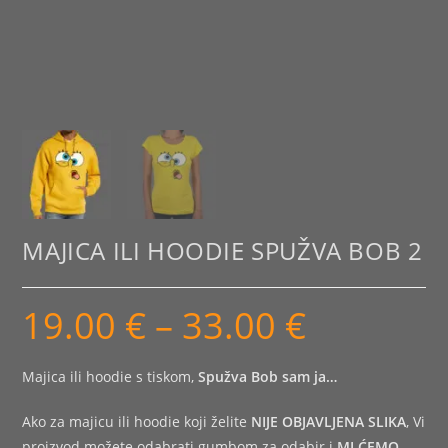
MAJICA ILI HOODIE SPUŽVA BOB 2
19.00
€
–
33.00
€
Raspon
cijena:
od
19.00 €
do
Majica ili hoodie s tiskom,
Spužva Bob sam ja…
33.00 €
Ako za majicu ili hoodie koji želite
NIJE OBJAVLJENA SLIKA
, Vi
proizvod možete odabrati gumbom za odabir i
MI ĆEMO