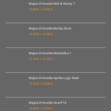
19.00 €
Majica ili Hoodie Rick & Morty 7
19.00
€
–
33.00
€
do
Raspon
33.00 €
cijena:
od
19.00 €
Majica ili Hoodie Booby Duck
19.00
€
–
33.00
€
do
Raspon
33.00 €
cijena:
od
19.00 €
Majica ili Hoodie Meshallica 1
17.00
€
–
31.00
€
do
Raspon
33.00 €
cijena:
od
17.00 €
Majica ili Hoodie Aprilia Logo Steel
19.00
€
–
33.00
€
do
Raspon
31.00 €
cijena:
od
19.00 €
Majica ili Hoodie Grunf 14
14.00
€
–
33.00
€
do
Raspon