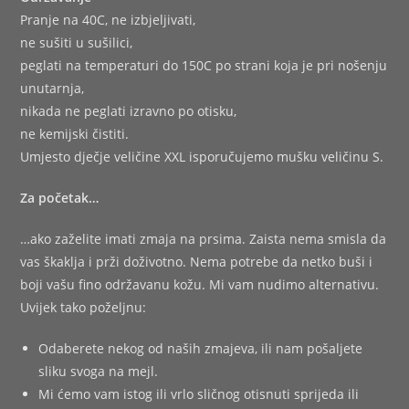
Pranje na 40C, ne izbjeljivati,
ne sušiti u sušilici,
peglati na temperaturi do 150C po strani koja je pri nošenju
unutarnja,
nikada ne peglati izravno po otisku,
ne kemijski čistiti.
Umjesto dječje veličine XXL isporučujemo mušku veličinu S.
Za početak…
…ako zaželite imati zmaja na prsima. Zaista nema smisla da
vas škaklja i prži doživotno. Nema potrebe da netko buši i
boji vašu fino održavanu kožu. Mi vam nudimo alternativu.
Uvijek tako poželjnu:
Odaberete nekog od naših zmajeva, ili nam pošaljete
sliku svoga na mejl.
Mi ćemo vam istog ili vrlo sličnog otisnuti sprijeda ili