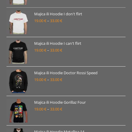
od
19.00 €
Majica ili Hoodie I don't flirt
19.00
€
–
33.00
€
do
Raspon
33.00 €
cijena:
od
19.00 €
Majica ili Hoodie I can't flirt
19.00
€
–
33.00
€
do
Raspon
33.00 €
cijena:
od
19.00 €
Majica ili Hoodie Doctor Rossi Speed
19.00
€
–
33.00
€
do
Raspon
33.00 €
cijena:
od
19.00 €
Majica ili Hoodie Gorillaz Four
19.00
€
–
33.00
€
do
Raspon
33.00 €
cijena:
od
19.00 €
Majica ili Hoodie Metallica 14