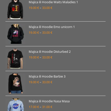
19.00 €
Majica ili Hoodie Waits Maladies 1
19.00
€
–
33.00
€
do
Raspon
33.00 €
cijena:
od
19.00 €
Majica ili Hoodie Emo unicorn 1
19.00
€
–
33.00
€
do
Raspon
33.00 €
cijena:
od
19.00 €
Majica ili Hoodie Disturbed 2
19.00
€
–
33.00
€
do
Raspon
33.00 €
cijena:
od
19.00 €
Majica ili Hoodie Barbie 3
19.00
€
–
33.00
€
do
Raspon
33.00 €
cijena:
od
19.00 €
Majica ili Hoodie Nasa Masa
17.00
€
–
31.00
€
do
Raspon