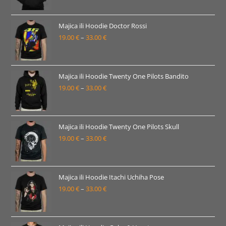
od
19.00 €
Majica ili Hoodie Doctor Rossi
19.00
€
–
33.00
€
do
Raspon
33.00 €
cijena:
od
19.00 €
Majica ili Hoodie Twenty One Pilots Bandito
19.00
€
–
33.00
€
do
Raspon
33.00 €
cijena:
od
19.00 €
Majica ili Hoodie Twenty One Pilots Skull
19.00
€
–
33.00
€
do
Raspon
33.00 €
cijena:
od
19.00 €
Majica ili Hoodie Itachi Uchiha Pose
19.00
€
–
33.00
€
do
Raspon
33.00 €
cijena:
od