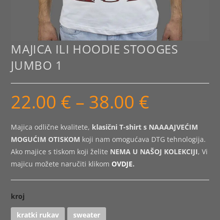
MAJICA ILI HOODIE STOOGES
JUMBO 1
22.00
€
–
38.00
€
Raspon
cijena:
od
22.00 €
do
Majica odlične kvalitete,
klasični T-shirt s NAAAAJVEĆIM
38.00 €
MOGUĆIM OTISKOM
koji nam omogućava DTG tehnologija.
Ako majice s tiskom koji želite
NEMA U NAŠOJ KOLEKCIJI
, Vi
majicu možete naručiti klikom
OVDJE
.
kroj
kratki rukav
sweater