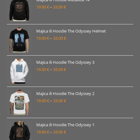
19.00
€
–
33.00
€
do
Raspon
33.00 €
cijena:
od
19.00 €
Majica ili Hoodie The Odyssey Helmet
19.00
€
–
33.00
€
do
Raspon
33.00 €
cijena:
od
19.00 €
Majica ili Hoodie The Odyssey 3
19.00
€
–
33.00
€
do
Raspon
33.00 €
cijena:
od
19.00 €
Majica ili Hoodie The Odyssey 2
19.00
€
–
33.00
€
do
Raspon
33.00 €
cijena:
od
19.00 €
Majica ili Hoodie The Odyssey 1
19.00
€
–
33.00
€
do
Raspon
33.00 €
cijena: