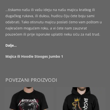
…tiskamo našu ili vašu ideju na našu majicu kratkog ili
dugačkog rukava, ili duksu, hudicu čiju ćete boju sami
odabrati. Tako otisnutu majicu poslati ćemo vam poštom u
najkraćem mogućem roku, a vi ćete nam zauzvrat
pouzećem ili prije isporuke uplatiti neku siću za naš trud.
Dalje…
Majica ili Hoodie Stooges Jumbo 1
POVEZANI PROIZVODI