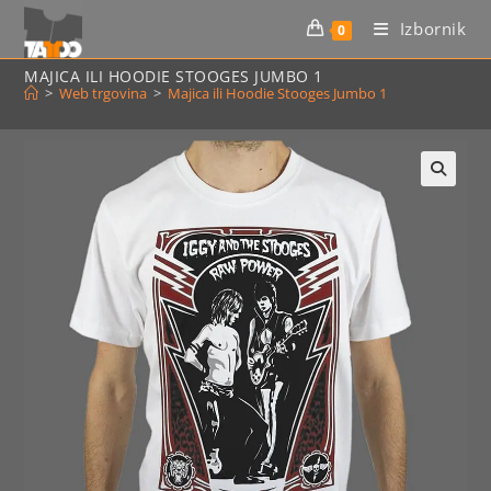
Preskoči
Izbornik
0
na
sadržaj
MAJICA ILI HOODIE STOOGES JUMBO 1
>
Web trgovina
>
Majica ili Hoodie Stooges Jumbo 1