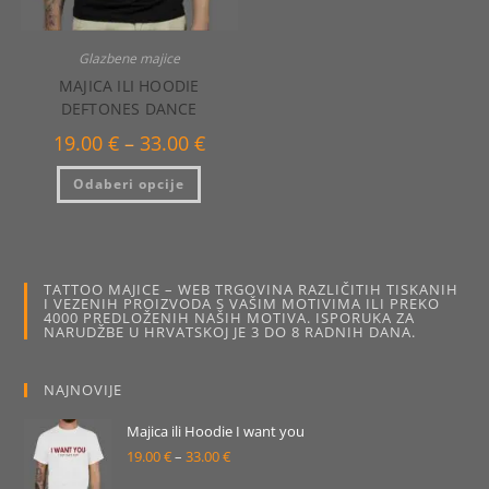
Glazbene majice
MAJICA ILI HOODIE
DEFTONES DANCE
Raspon
19.00
€
–
33.00
€
cijena:
od
Ovaj
Odaberi opcije
19.00 €
proizvod
do
ima
33.00 €
više
varijanti.
Opcije
se
mogu
TATTOO MAJICE – WEB TRGOVINA RAZLIČITIH TISKANIH
odabrati
I VEZENIH PROIZVODA S VAŠIM MOTIVIMA ILI PREKO
na
4000 PREDLOŽENIH NAŠIH MOTIVA. ISPORUKA ZA
stranici
NARUDŽBE U HRVATSKOJ JE 3 DO 8 RADNIH DANA.
proizvoda
NAJNOVIJE
Majica ili Hoodie I want you
19.00
€
–
33.00
€
Raspon
cijena: