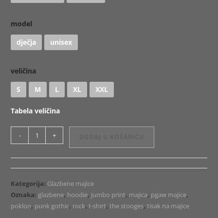
model
dječja
unisex
veličina
S
M
L
XL
XXL
Tabela veličina
Majica
-
+
DODAJ U KOŠARICU
ili
Hoodie
Stooges
Jumbo
Kategorija:
Glazbene majice
1
Oznaka:
glazbene
,
hoodie
,
jumbo print
,
majica
,
pgaw majice
,
količina
poklon
,
punk gothic
,
rock
,
t-shirt
,
the stooges
,
tisak na majice