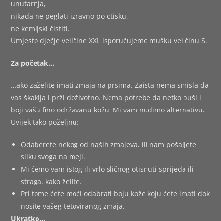
unutarnja,
nikada ne peglati izravno po otisku,
ne kemijski čistiti.
Umjesto dječje veličine XXL isporučujemo mušku veličinu S.
Za početak…
…ako zaželite imati zmaja na prsima. Zaista nema smisla da
vas škaklja i prži doživotno. Nema potrebe da netko buši i
boji vašu fino održavanu kožu. Mi vam nudimo alternativu.
Uvijek tako poželjnu:
Odaberete nekog od naših zmajeva, ili nam pošaljete
sliku svoga na mejl.
Mi ćemo vam istog ili vrlo sličnog otisnuti sprijeda ili
straga, kako želite.
Pri tome ćete moći odabrati boju kože koju ćete imati dok
nosite vašeg tetoviranog zmaja.
Ukratko…