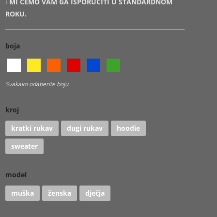
i
MI ĆEMO VAM GA ISPORUČITI U STANDARDNOM
ROKU.
boja
Svakako odaberite boju.
kroj
kratki rukav
dugi rukav
hoodie
sweater
model
muška
ženska
dječja