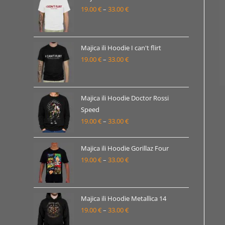
19.00
€
–
33.00
€
do
Raspon
33.00 €
cijena:
od
19.00 €
Majica ili Hoodie I can't flirt
19.00
€
–
33.00
€
do
Raspon
33.00 €
cijena:
od
19.00 €
Majica ili Hoodie Doctor Rossi
Speed
do
19.00
€
–
33.00
€
Raspon
33.00 €
cijena:
od
Majica ili Hoodie Gorillaz Four
19.00 €
19.00
€
–
33.00
€
Raspon
do
cijena:
33.00 €
od
19.00 €
Majica ili Hoodie Metallica 14
19.00
€
–
33.00
€
do
Raspon
33.00 €
cijena: