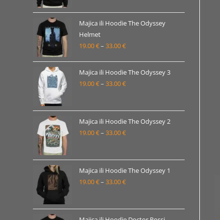
od
19.00 €
Majica ili Hoodie The Odyssey
Helmet
do
19.00
€
–
33.00
€
Raspon
33.00 €
cijena:
od
Majica ili Hoodie The Odyssey 3
19.00 €
19.00
€
–
33.00
€
Raspon
do
cijena:
33.00 €
od
19.00 €
Majica ili Hoodie The Odyssey 2
19.00
€
–
33.00
€
do
Raspon
33.00 €
cijena:
od
19.00 €
Majica ili Hoodie The Odyssey 1
19.00
€
–
33.00
€
do
Raspon
33.00 €
cijena:
od
19.00 €
Majica ili Hoodie Doctor Rossi