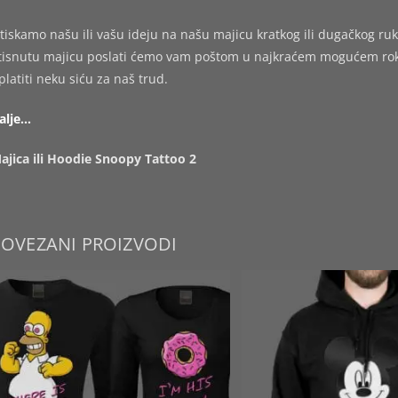
tiskamo našu ili vašu ideju na našu majicu kratkog ili dugačkog ruk
tisnutu majicu poslati ćemo vam poštom u najkraćem mogućem roku,
platiti neku siću za naš trud.
alje…
ajica ili Hoodie Snoopy Tattoo 2
POVEZANI PROIZVODI