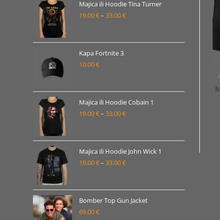
22.00 €
Majica ili Hoodie Tina Turner
19.00
€
–
33.00
€
do
Raspon
38.00 €
cijena:
od
19.00 €
Kapa Fortnite 3
10.00
€
do
33.00 €
M
Majica ili Hoodie Cobain 1
19.00
€
–
33.00
€
Raspon
cijena:
od
19.00 €
Majica ili Hoodie John Wick 1
19.00
€
–
33.00
€
do
Raspon
33.00 €
cijena:
od
19.00 €
Bomber Top Gun Jacket
69.00
€
do