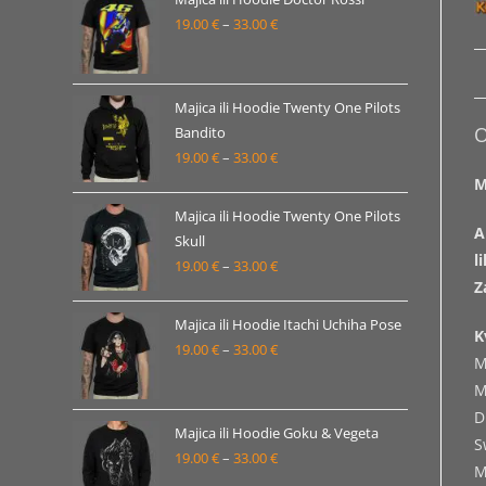
19.00
€
–
33.00
€
do
Raspon
33.00 €
cijena:
od
19.00 €
Majica ili Hoodie Twenty One Pilots
O
Bandito
do
19.00
€
–
33.00
€
Raspon
33.00 €
M
cijena:
od
Majica ili Hoodie Twenty One Pilots
A
19.00 €
Skull
l
19.00
€
–
33.00
€
do
Raspon
Z
33.00 €
cijena:
od
Majica ili Hoodie Itachi Uchiha Pose
K
19.00 €
19.00
€
–
33.00
€
Raspon
M
do
cijena:
M
33.00 €
od
D
19.00 €
Majica ili Hoodie Goku & Vegeta
S
19.00
€
–
33.00
€
do
Raspon
M
33.00 €
cijena: