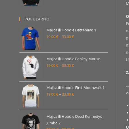
M
od
19.00 €
O
POPULARNO
do
P
33.00 €
Majica ili Hoodie Dattebayo 1
n
19.00
€
–
33.00
€
Raspon
p
cijena:
n
od
n
19.00 €
Majica ili Hoodie Banksy Mouse
U
19.00
€
–
33.00
€
do
Raspon
Z
33.00 €
cijena:
od
…
19.00 €
Majica ili Hoodie First Moonwalk 1
v
19.00
€
–
33.00
€
do
Raspon
33.00 €
cijena:
od
19.00 €
Majica ili Hoodie Dead Kennedys
Jumbo 2
do
U