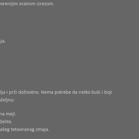
tvorenijim vratnim izrezom.
ja,
ja i prži doživotno. Nema potrebe da netko buši i boji
željnu:
na mejl.
želite.
vašeg tetoviranog zmaja.