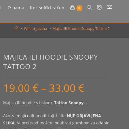
i
O nama
Korisnički račun
Uključi/isključi
0
pretragu
>
Web trgovina
>
Majica ili Hoodie Snoopy Tattoo 2
web-
stranice
MAJICA ILI HOODIE SNOOPY
TATTOO 2
19.00
€
–
33.00
€
Raspon
cijena:
od
19.00 €
do
Majica ili hoodie s tiskom,
Tattoo Snoopy…
33.00 €
Ako za majicu ili hoodi koji želite
NIJE OBJAVLJENA
SLIKA
, Vi proizvod možete odabrati gumbom za odabir