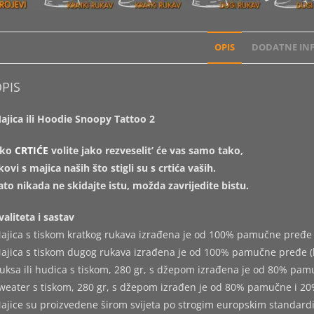
OPIS
DODATNE INF
PIS
ajica ili Hoodie Snoopy Tattoo 2
ko
CRTIĆE
volite jako rezveselit’ će vas samo tako,
ikovi s majica naših što stigli su s crtića vaših.
ato nikada ne skidajte istu, možda zavrijedite bistu.
valiteta i sastav
ajica s tiskom kratkog rukava izrađena je od 100% pamučne pređe 
ajica s tiskom dugog rukava izrađena je od 100% pamučne pređe (
uksa ili hudica s tiskom, 280 gr, s džepom izrađena je od 80% pam
weater s tiskom, 280 gr, s džepom izrađen je od 80% pamučne i 20
ajice su proizvedene širom svijeta po strogim europskim standard