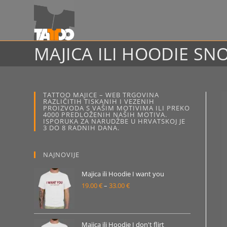
Preskoči
na
sadržaj
MAJICA ILI HOODIE SN
TATTOO MAJICE – WEB TRGOVINA
RAZLIČITIH TISKANIH I VEZENIH
PROIZVODA S VAŠIM MOTIVIMA ILI PREKO
4000 PREDLOŽENIH NAŠIH MOTIVA.
ISPORUKA ZA NARUDŽBE U HRVATSKOJ JE
3 DO 8 RADNIH DANA.
NAJNOVIJE
Majica ili Hoodie I want you
19.00
€
–
33.00
€
Raspon
cijena:
od
19.00 €
Majica ili Hoodie I don't flirt