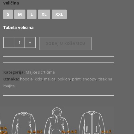
veličina
S
M
L
XL
XXL
Tabela veličina
Majica
-
+
DODAJ U KOŠARICU
ili
Hoodie
Snoopy
Tattoo
Kategorija:
Majice s crtićima
2
Oznaka:
hoodie
,
kids
,
majica
,
poklon
,
print
,
snoopy
,
tisak na
količina
majice