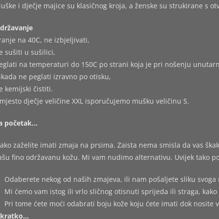
uške i dječje majice su klasičnog kroja, a ženske su strukirane s o
državanje
ranje na 40C, ne izbjeljivati,
e sušiti u sušilici,
eglati na temperaturi do 150C po strani koja je pri nošenju unutarn
ikada ne peglati izravno po otisku,
e kemijski čistiti.
mjesto dječje veličine XXL isporučujemo mušku veličinu S.
a početak…
ako zaželite imati zmaja na prsima. Zaista nema smisla da vas škakl
ašu fino održavanu kožu. Mi vam nudimo alternativu. Uvijek tako po
Odaberete nekog od naših zmajeva, ili nam pošaljete sliku svoga 
Mi ćemo vam istog ili vrlo sličnog otisnuti sprijeda ili straga, kako 
Pri tome ćete moći odabrati boju kože koju ćete imati dok nosite 
kratko…