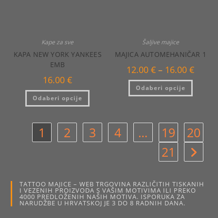
Kape za sve
Šaljive majice
KAPA NEW YORK YANKEES
MAJICA AUTOMEHANIČAR 1
EMB
Raspo
12.00
€
–
16.00
€
cijena:
16.00
€
od
Ovaj
Odaberi opcije
12.00 €
proizvo
Ovaj
do
ima
Odaberi opcije
proizvod
16.00 €
više
ima
varijanti
više
Opcije
varijanti.
se
Opcije
1
2
3
4
…
19
20
mogu
se
odabrat
mogu
na
odabrati
21
stranici
na
proizvo
stranici
proizvoda
TATTOO MAJICE – WEB TRGOVINA RAZLIČITIH TISKANIH
I VEZENIH PROIZVODA S VAŠIM MOTIVIMA ILI PREKO
4000 PREDLOŽENIH NAŠIH MOTIVA. ISPORUKA ZA
NARUDŽBE U HRVATSKOJ JE 3 DO 8 RADNIH DANA.