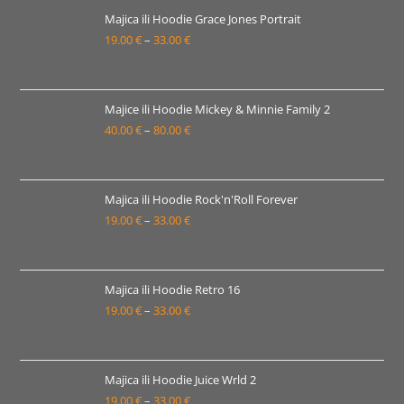
19.00 €
Majica ili Hoodie Grace Jones Portrait
19.00
€
–
33.00
€
do
Raspon
33.00 €
cijena:
od
19.00 €
Majice ili Hoodie Mickey & Minnie Family 2
40.00
€
–
80.00
€
do
Raspon
33.00 €
cijena:
od
40.00 €
Majica ili Hoodie Rock'n'Roll Forever
19.00
€
–
33.00
€
do
Raspon
80.00 €
cijena:
od
19.00 €
Majica ili Hoodie Retro 16
19.00
€
–
33.00
€
do
Raspon
33.00 €
cijena:
od
19.00 €
Majica ili Hoodie Juice Wrld 2
19.00
€
–
33.00
€
do
Raspon