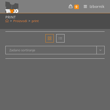
Preskoči
Izbornik
0
na
sadržaj
PRINT
>
Proizvodi
>
print
Zadano sortiranje