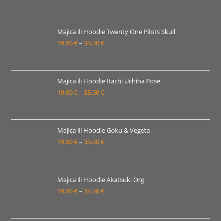
33.00 €
cijena:
od
19.00 €
Majica ili Hoodie Twenty One Pilots Skull
19.00
€
–
33.00
€
do
Raspon
33.00 €
cijena:
od
19.00 €
Majica ili Hoodie Itachi Uchiha Pose
19.00
€
–
33.00
€
do
Raspon
33.00 €
cijena:
od
19.00 €
Majica ili Hoodie Goku & Vegeta
19.00
€
–
33.00
€
do
Raspon
33.00 €
cijena:
od
19.00 €
Majica ili Hoodie Akatsuki Org
19.00
€
–
33.00
€
do
Raspon
33.00 €
cijena:
od