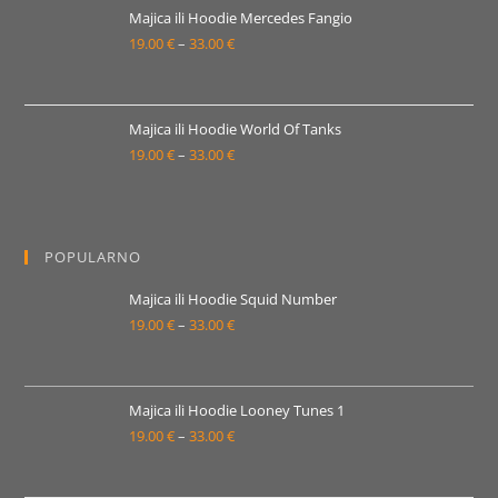
19.00 €
Majica ili Hoodie Mercedes Fangio
19.00
€
–
33.00
€
do
Raspon
33.00 €
cijena:
od
19.00 €
Majica ili Hoodie World Of Tanks
19.00
€
–
33.00
€
do
Raspon
33.00 €
cijena:
od
19.00 €
POPULARNO
do
33.00 €
Majica ili Hoodie Squid Number
19.00
€
–
33.00
€
Raspon
cijena:
od
19.00 €
Majica ili Hoodie Looney Tunes 1
19.00
€
–
33.00
€
do
Raspon
33.00 €
cijena:
od