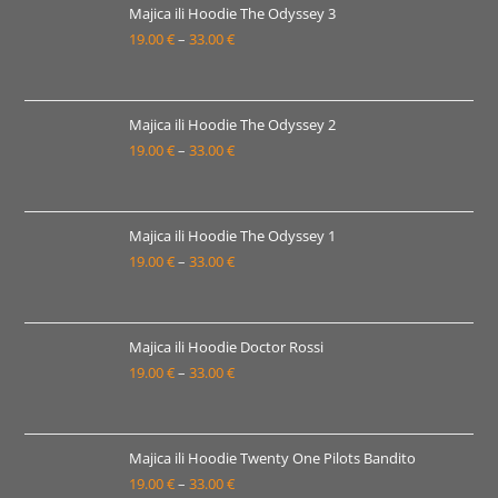
19.00 €
Majica ili Hoodie The Odyssey 3
19.00
€
–
33.00
€
do
Raspon
33.00 €
cijena:
od
19.00 €
Majica ili Hoodie The Odyssey 2
19.00
€
–
33.00
€
do
Raspon
33.00 €
cijena:
od
19.00 €
Majica ili Hoodie The Odyssey 1
19.00
€
–
33.00
€
do
Raspon
33.00 €
cijena:
od
19.00 €
Majica ili Hoodie Doctor Rossi
19.00
€
–
33.00
€
do
Raspon
33.00 €
cijena:
od
19.00 €
Majica ili Hoodie Twenty One Pilots Bandito
19.00
€
–
33.00
€
do
Raspon