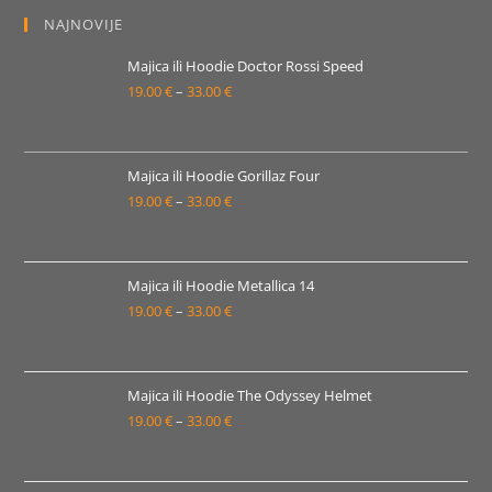
NAJNOVIJE
Majica ili Hoodie Doctor Rossi Speed
19.00
€
–
33.00
€
Raspon
cijena:
od
19.00 €
Majica ili Hoodie Gorillaz Four
19.00
€
–
33.00
€
do
Raspon
33.00 €
cijena:
od
19.00 €
Majica ili Hoodie Metallica 14
19.00
€
–
33.00
€
do
Raspon
33.00 €
cijena:
od
19.00 €
Majica ili Hoodie The Odyssey Helmet
19.00
€
–
33.00
€
do
Raspon
33.00 €
cijena:
od