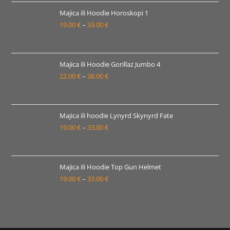
19.00 €
Majica ili Hoodie Horoskopi 1
19.00
€
–
33.00
€
do
Raspon
33.00 €
cijena:
od
19.00 €
Majica ili Hoodie Gorillaz Jumbo 4
22.00
€
–
38.00
€
do
Raspon
33.00 €
cijena:
od
22.00 €
Majica ili hoodie Lynyrd Skynyrd Fate
19.00
€
–
33.00
€
do
Raspon
38.00 €
cijena:
od
19.00 €
Majica ili Hoodie Top Gun Helmet
19.00
€
–
33.00
€
do
Raspon
33.00 €
cijena:
od
19.00 €