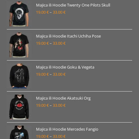
19.00 €
Majica ili Hoodie Twenty One Pilots Skull
19.00
€
–
33.00
€
do
Raspon
33.00 €
cijena:
od
19.00 €
Majica ili Hoodie Itachi Uchiha Pose
19.00
€
–
33.00
€
do
Raspon
33.00 €
cijena:
od
19.00 €
Majica ili Hoodie Goku & Vegeta
19.00
€
–
33.00
€
do
Raspon
33.00 €
cijena:
od
19.00 €
Majica ili Hoodie Akatsuki Org
19.00
€
–
33.00
€
do
Raspon
33.00 €
cijena:
od
19.00 €
Majica ili Hoodie Mercedes Fangio
19.00
€
–
33.00
€
do
Raspon