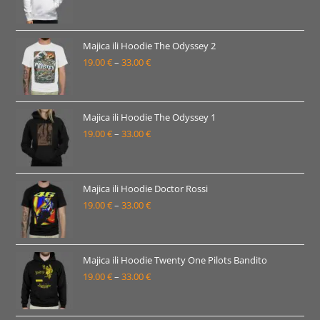
33.00 €
cijena:
od
19.00 €
Majica ili Hoodie The Odyssey 2
19.00
€
–
33.00
€
do
Raspon
33.00 €
cijena:
od
19.00 €
Majica ili Hoodie The Odyssey 1
19.00
€
–
33.00
€
do
Raspon
33.00 €
cijena:
od
19.00 €
Majica ili Hoodie Doctor Rossi
19.00
€
–
33.00
€
do
Raspon
33.00 €
cijena:
od
19.00 €
Majica ili Hoodie Twenty One Pilots Bandito
19.00
€
–
33.00
€
do
Raspon
33.00 €
cijena:
od