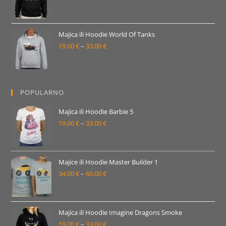
33.00 €
cijena:
od
19.00 €
Majica ili Hoodie World Of Tanks
19.00
€
–
33.00
€
do
Raspon
33.00 €
cijena:
od
19.00 €
POPULARNO
do
33.00 €
Majica ili Hoodie Barbie 5
19.00
€
–
33.00
€
Raspon
cijena:
od
19.00 €
Majice ili Hoodie Master Builder 1
34.00
€
–
60.00
€
do
Raspon
33.00 €
cijena:
od
34.00 €
Majica ili Hoodie Imagine Dragons Smoke
19.00
€
–
33.00
€
do
Raspon