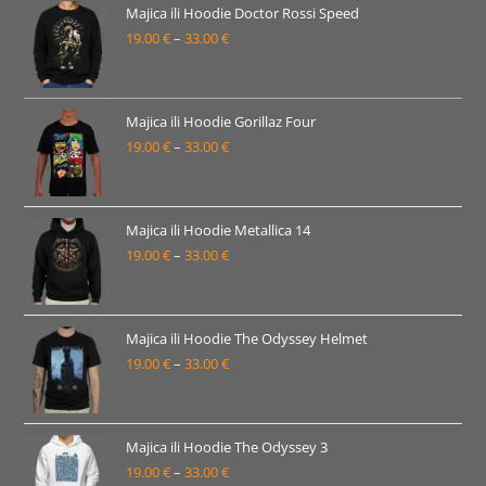
Majica ili Hoodie Doctor Rossi Speed
19.00
€
–
33.00
€
Raspon
cijena:
od
19.00 €
Majica ili Hoodie Gorillaz Four
19.00
€
–
33.00
€
do
Raspon
33.00 €
cijena:
od
19.00 €
Majica ili Hoodie Metallica 14
19.00
€
–
33.00
€
do
Raspon
33.00 €
cijena:
od
19.00 €
Majica ili Hoodie The Odyssey Helmet
19.00
€
–
33.00
€
do
Raspon
33.00 €
cijena:
od
19.00 €
Majica ili Hoodie The Odyssey 3
19.00
€
–
33.00
€
do
Raspon