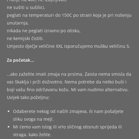
ne sušiti u sušilici,
peglati na temperaturi do 150C po strani koja je pri nošenju
unutarnja,
nikada ne peglati izravno po otisku,
ne kemijski čistiti.
Umjesto dječje veličine XXL isporučujemo mušku veličinu S.
Za početak…
…ako zaželite imati zmaja na prsima. Zaista nema smisla da
vas škaklja i prži doživotno. Nema potrebe da netko buši i
boji vašu fino održavanu kožu. Mi vam nudimo alternativu.
Uvijek tako poželjnu:
Odaberete nekog od naših zmajeva, ili nam pošaljete
sliku svoga na mejl.
Mi ćemo vam istog ili vrlo sličnog otisnuti sprijeda ili
straga, kako želite.