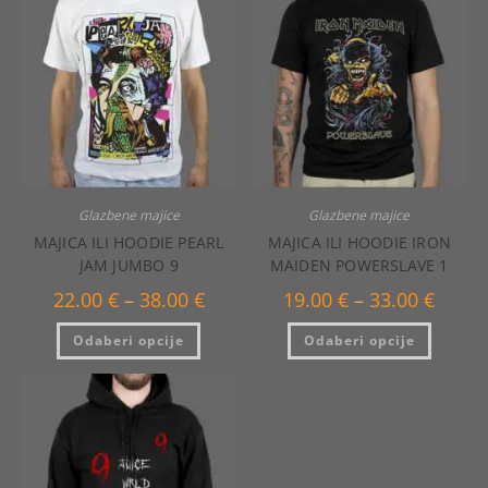
Glazbene majice
Glazbene majice
MAJICA ILI HOODIE PEARL
MAJICA ILI HOODIE IRON
JAM JUMBO 9
MAIDEN POWERSLAVE 1
Raspon
Raspo
22.00
€
–
38.00
€
19.00
€
–
33.00
€
cijena:
cijena:
od
od
Ovaj
Ovaj
Odaberi opcije
22.00 €
Odaberi opcije
19.00 €
proizvod
proizvo
do
do
ima
ima
38.00 €
33.00 €
više
više
varijanti.
varijanti
Opcije
Opcije
se
se
mogu
mogu
odabrati
odabrat
na
na
stranici
stranici