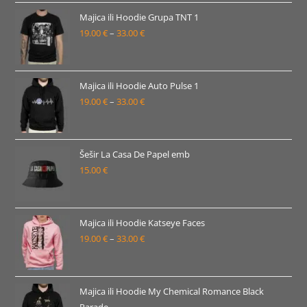
19.00 €
Majica ili Hoodie Grupa TNT 1
19.00
€
–
33.00
€
do
Raspon
33.00 €
cijena:
od
19.00 €
Majica ili Hoodie Auto Pulse 1
19.00
€
–
33.00
€
do
Raspon
33.00 €
cijena:
od
19.00 €
Šešir La Casa De Papel emb
15.00
€
do
33.00 €
Majica ili Hoodie Katseye Faces
19.00
€
–
33.00
€
Raspon
cijena:
od
19.00 €
Majica ili Hoodie My Chemical Romance Black