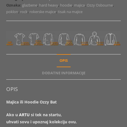
količina
Oznaka:
glazbene
,
hard heavy
,
hoodie
,
majica
,
Ozzy Osbourne
,
poklon
,
rock
,
rokerske majice
,
tisak na majice
OPIS
DODATNE INFORMACIJE
OPIS
Majica ili Hoodie Ozzy Bat
Ako u
ARTU
si tek na startu,
uhvati sovu i upoznaj kolekciju ovu.