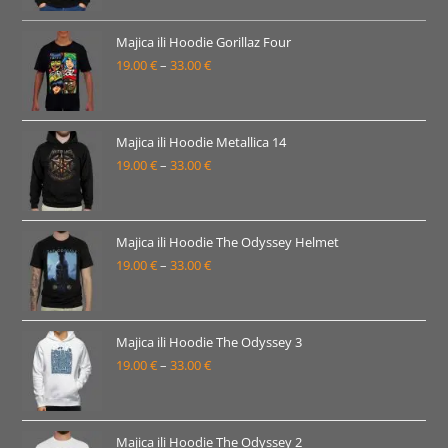
od
19.00 €
Majica ili Hoodie Gorillaz Four
19.00
€
–
33.00
€
do
Raspon
33.00 €
cijena:
od
19.00 €
Majica ili Hoodie Metallica 14
19.00
€
–
33.00
€
do
Raspon
33.00 €
cijena:
od
19.00 €
Majica ili Hoodie The Odyssey Helmet
19.00
€
–
33.00
€
do
Raspon
33.00 €
cijena:
od
19.00 €
Majica ili Hoodie The Odyssey 3
19.00
€
–
33.00
€
do
Raspon
33.00 €
cijena:
od
19.00 €
Majica ili Hoodie The Odyssey 2