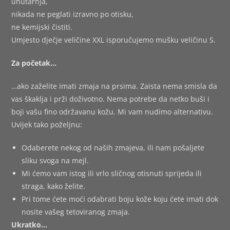
unutarnja,
nikada ne peglati izravno po otisku,
ne kemijski čistiti.
Umjesto dječje veličine XXL isporučujemo mušku veličinu S.
Za početak…
…ako zaželite imati zmaja na prsima. Zaista nema smisla da
vas škaklja i prži doživotno. Nema potrebe da netko buši i
boji vašu fino održavanu kožu. Mi vam nudimo alternativu.
Uvijek tako poželjnu:
Odaberete nekog od naših zmajeva, ili nam pošaljete
sliku svoga na mejl.
Mi ćemo vam istog ili vrlo sličnog otisnuti sprijeda ili
straga, kako želite.
Pri tome ćete moći odabrati boju kože koju ćete imati dok
nosite vašeg tetoviranog zmaja.
Ukratko…