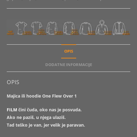
količina
OPIS
DODATNE INFORMACIJE
OPIS
Majica ili hoodie One Flew Over 1
FILM
čini čuda, oko nas je posvuda.
Ako ne paziš, u njega ulaziš.
Tad teško je van, jer velik je paravan.