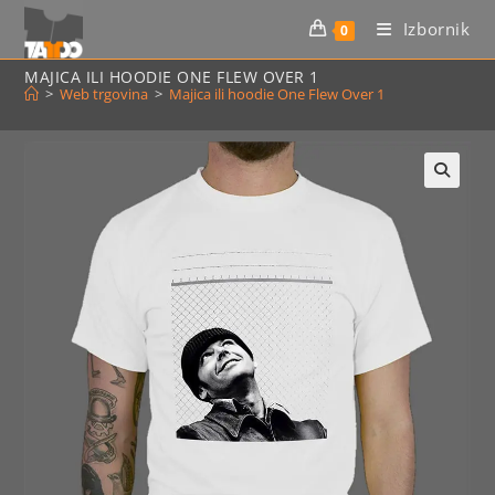
Preskoči
Izbornik
0
na
sadržaj
MAJICA ILI HOODIE ONE FLEW OVER 1
>
Web trgovina
>
Majica ili hoodie One Flew Over 1