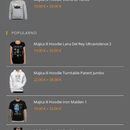
19.00
€
–
33.00
€
do
Raspon
33.00 €
cijena:
od
19.00 €
POPULARNO
do
33.00 €
Majica ili Hoodie Lana Del Rey Ultraviolence 2
19.00
€
–
33.00
€
Raspon
cijena:
od
19.00 €
Majica ili Hoodie Turntable Patent Jumbo
22.00
€
–
38.00
€
do
Raspon
33.00 €
cijena:
od
22.00 €
Majica ili Hoodie Iron Maiden 1
19.00
€
–
33.00
€
do
Raspon
38.00 €
cijena:
od