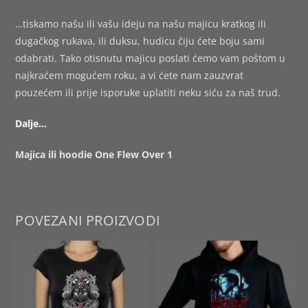
…tiskamo našu ili vašu ideju na našu majicu kratkog ili
dugačkog rukava, ili duksu, hudicu čiju ćete boju sami
odabrati. Tako otisnutu majicu poslati ćemo vam poštom u
najkraćem mogućem roku, a vi ćete nam zauzvrat
pouzećem ili prije isporuke uplatiti neku siću za naš trud.
Dalje…
Majica ili hoodie One Flew Over 1
POVEZANI PROIZVODI