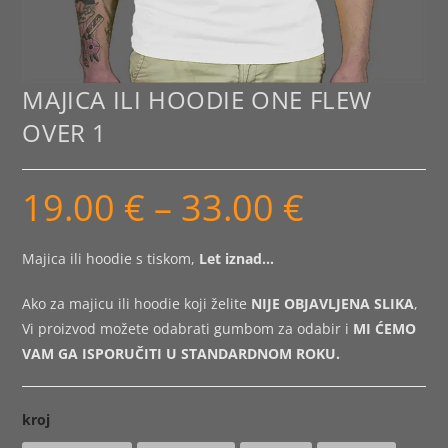
MAJICA ILI HOODIE ONE FLEW
OVER 1
19.00
€
–
33.00
€
Raspon
cijena:
od
19.00 €
do
Majica ili hoodie s tiskom,
Let iznad…
33.00 €
Ako za majicu ili hoodie koji želite
NIJE OBJAVLJENA SLIKA
,
Vi proizvod možete odabrati gumbom za odabir i
MI ĆEMO
VAM GA ISPORUČITI U STANDARDNOM ROKU.
kroj