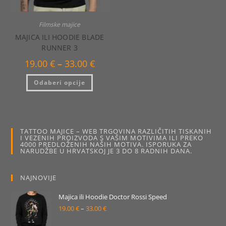
Filmske majice
MAJICA ILI HOODIE BLADE
RUNNER 3
Raspon
19.00
€
–
33.00
€
cijena:
od
Ovaj
Odaberi opcije
19.00 €
proizvod
do
ima
33.00 €
više
varijanti.
Opcije
se
mogu
TATTOO MAJICE – WEB TRGOVINA RAZLIČITIH TISKANIH
odabrati
I VEZENIH PROIZVODA S VAŠIM MOTIVIMA ILI PREKO
na
4000 PREDLOŽENIH NAŠIH MOTIVA. ISPORUKA ZA
stranici
NARUDŽBE U HRVATSKOJ JE 3 DO 8 RADNIH DANA.
proizvoda
NAJNOVIJE
Majica ili Hoodie Doctor Rossi Speed
19.00
€
–
33.00
€
Raspon
cijena: