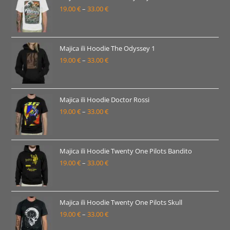
19.00
€
–
33.00
€
do
Raspon
33.00 €
cijena:
od
19.00 €
Majica ili Hoodie The Odyssey 1
19.00
€
–
33.00
€
do
Raspon
33.00 €
cijena:
od
19.00 €
Majica ili Hoodie Doctor Rossi
19.00
€
–
33.00
€
do
Raspon
33.00 €
cijena:
od
19.00 €
Majica ili Hoodie Twenty One Pilots Bandito
19.00
€
–
33.00
€
do
Raspon
33.00 €
cijena:
od
19.00 €
Majica ili Hoodie Twenty One Pilots Skull
19.00
€
–
33.00
€
do
Raspon
33.00 €
cijena: