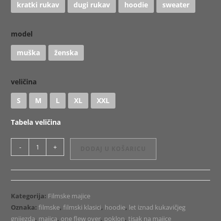
kratki rukav
dugi rukav
hoodie
sweater
model
muška
ženska
veličina
S
M
L
XL
XXL
Tabela veličina
Majica
-
+
DODAJ U KOŠARICU
ili
hoodie
One
Flew
Kategorija:
Filmske majice
Over
Oznaka:
filmske
,
filmski klasici
,
hoodie
,
let iznad kukavičjeg
1
gnijezda
,
majica
,
one flew over
,
poklon
,
tisak na majice