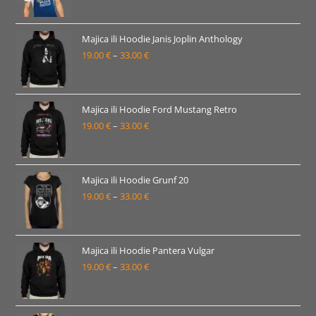
33.00 €
cijena:
od
16.00 €
Majica ili Hoodie Janis Joplin Anthology
19.00
€
–
33.00
€
do
Raspon
30.00 €
cijena:
od
19.00 €
Majica ili Hoodie Ford Mustang Retro
19.00
€
–
33.00
€
do
Raspon
33.00 €
cijena:
od
19.00 €
Majica ili Hoodie Grunf 20
19.00
€
–
33.00
€
do
Raspon
33.00 €
cijena:
od
19.00 €
Majica ili Hoodie Pantera Vulgar
19.00
€
–
33.00
€
do
Raspon
33.00 €
cijena:
od