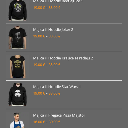
19.00 €
Majica ili Hoodie Beetlejuice 1
19.00
€
–
33.00
€
do
Raspon
33.00 €
cijena:
od
19.00 €
Majica ili Hoodie Joker 2
19.00
€
–
33.00
€
do
Raspon
33.00 €
cijena:
od
19.00 €
Majica ili Hoodie Kraljice se rađaju 2
19.00
€
–
35.00
€
do
Raspon
33.00 €
cijena:
od
19.00 €
Majica ili Hoodie Star Wars 1
19.00
€
–
33.00
€
do
Raspon
35.00 €
cijena:
od
19.00 €
Majica ili Pregača Pizza Majstor
16.00
€
–
30.00
€
do
Raspon