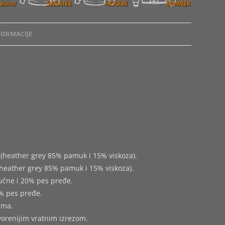
ORMACIJE
(heather grey 85% pamuk i 15% viskoza).
heather grey 85% pamuk i 15% viskoza).
učne i 20% pes pređe.
% pes pređe.
ima.
tvorenijim vratnim izrezom.