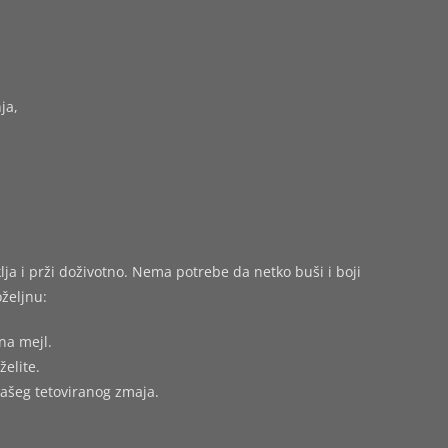
ja,
ja i prži doživotno. Nema potrebe da netko buši i boji
željnu:
na mejl.
želite.
vašeg tetoviranog zmaja.