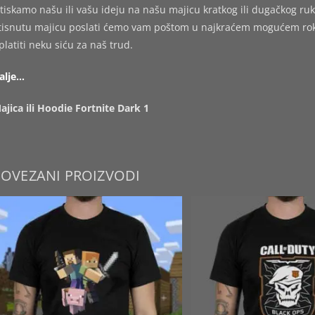
tiskamo našu ili vašu ideju na našu majicu kratkog ili dugačkog ruk
tisnutu majicu poslati ćemo vam poštom u najkraćem mogućem roku,
platiti neku siću za naš trud.
alje…
ajica ili Hoodie Fortnite Dark 1
POVEZANI PROIZVODI