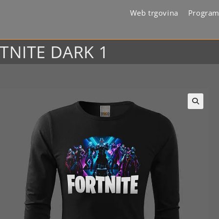
Web trgovina
Program
RTNITE DARK 1