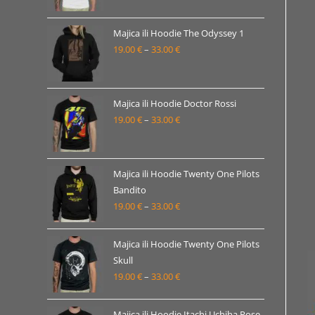
od
19.00 €
Majica ili Hoodie The Odyssey 1
19.00
€
–
33.00
€
do
Raspon
33.00 €
cijena:
od
19.00 €
Majica ili Hoodie Doctor Rossi
19.00
€
–
33.00
€
do
Raspon
33.00 €
cijena:
od
19.00 €
Majica ili Hoodie Twenty One Pilots
Bandito
do
19.00
€
–
33.00
€
Raspon
33.00 €
cijena:
od
Majica ili Hoodie Twenty One Pilots
19.00 €
Skull
19.00
€
–
33.00
€
do
Raspon
33.00 €
cijena:
od
Majica ili Hoodie Itachi Uchiha Pose