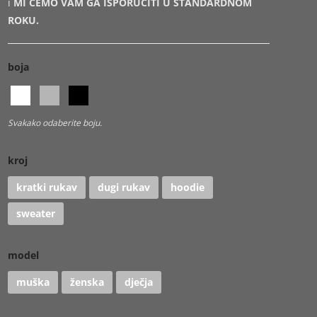
i
MI ĆEMO VAM GA ISPORUČITI U STANDARDNOM
ROKU.
boja
Svakako odaberite boju.
kroj
kratki rukav
dugi rukav
hoodie
sweater
model
muška
ženska
dječja