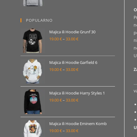
od
O
19.00 €
P
POPULARNO
do
n
33.00 €
Majica ili Hoodie Grunf 30
p
19.00
€
–
33.00
€
Raspon
n
cijena:
n
od
U
19.00 €
Majica ili Hoodie Garfield 6
Z
19.00
€
–
33.00
€
do
Raspon
33.00 €
cijena:
…
od
v
19.00 €
Majica ili Hoodie Harry Styles 1
19.00
€
–
33.00
€
do
Raspon
33.00 €
cijena:
od
19.00 €
Majica ili Hoodie Eminem Komb
U
19.00
€
–
33.00
€
do
Raspon