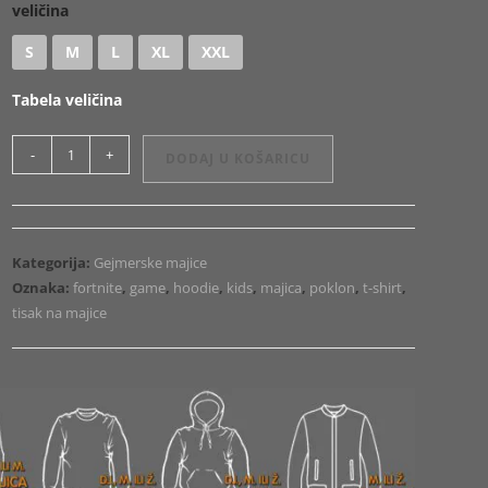
veličina
S
M
L
XL
XXL
Tabela veličina
Majica
-
+
DODAJ U KOŠARICU
ili
Hoodie
Fortnite
Dark
Kategorija:
Gejmerske majice
1
Oznaka:
fortnite
,
game
,
hoodie
,
kids
,
majica
,
poklon
,
t-shirt
,
količina
tisak na majice