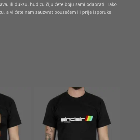
ava, ili duksu, hudicu čiju ćete boju sami odabrati. Tako
 a vi ćete nam zauzvrat pouzećem ili prije isporuke