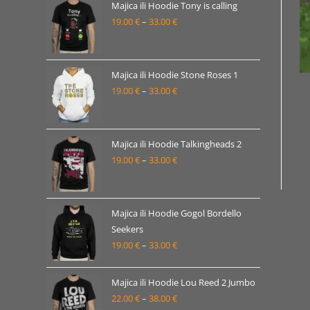
19.00 €
Majica ili Hoodie Tony is calling
19.00
€
–
33.00
€
do
Raspon
33.00 €
cijena:
od
19.00 €
Majica ili Hoodie Stone Roses 1
19.00
€
–
33.00
€
do
Raspon
33.00 €
cijena:
od
19.00 €
Majica ili Hoodie Talkingheads 2
19.00
€
–
33.00
€
do
Raspon
33.00 €
cijena:
od
19.00 €
Majica ili Hoodie Gogol Bordello
Seekers
do
19.00
€
–
33.00
€
Raspon
33.00 €
cijena:
od
Majica ili Hoodie Lou Reed 2 Jumbo
19.00 €
22.00
€
–
38.00
€
Raspon