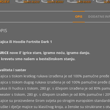
OPIS
DODATNE INF
PIS
ajica ili Hoodie Fortnite Dark 1
GRICE
nove il’ igrice stare, igramo noću, igramo danju.
 krevetu smo našem u bestežinskom stanju.
valiteta i sastav
ajica s tiskom kratkog rukava izrađena je od 100% pamučne pređe 
ajica s tiskom dugog rukava izrađena je od 100% pamučne pređe (
uksa ili hudica s tiskom, 280 gr, s džepom izrađena je od 80% pam
weater s tiskom, 280 gr, s džepom izrađen je od 80% pamučne i 20
ajice su proizvedene širom svijeta po strogim europskim standard
uške i dječje majice su klasičnog kroja, a ženske su strukirane s o