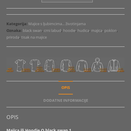
ili
Hoodie
O
black
Kategorija:
Majice s ljubimcima... životinjama
swan
Oznaka:
black swan
,
crni labud
,
hoodie
,
hudica
,
majica
,
poklon
,
1
priroda
,
tisak na majice
količina
OPIS
DODATNE INFORMACIJE
OPIS
Majica ili Hoodie O black swan 1