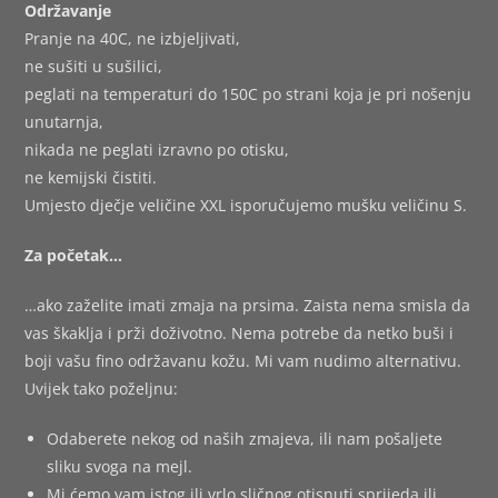
Održavanje
Pranje na 40C, ne izbjeljivati,
ne sušiti u sušilici,
peglati na temperaturi do 150C po strani koja je pri nošenju
unutarnja,
nikada ne peglati izravno po otisku,
ne kemijski čistiti.
Umjesto dječje veličine XXL isporučujemo mušku veličinu S.
Za početak…
…ako zaželite imati zmaja na prsima. Zaista nema smisla da
vas škaklja i prži doživotno. Nema potrebe da netko buši i
boji vašu fino održavanu kožu. Mi vam nudimo alternativu.
Uvijek tako poželjnu:
Odaberete nekog od naših zmajeva, ili nam pošaljete
sliku svoga na mejl.
Mi ćemo vam istog ili vrlo sličnog otisnuti sprijeda ili