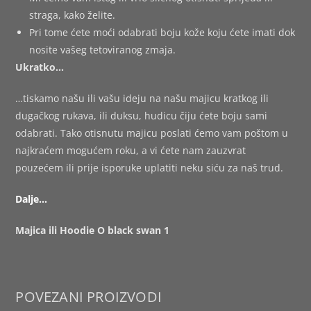
straga, kako želite.
Pri tome ćete moći odabrati boju kože koju ćete imati dok
nosite vašeg tetoviranog zmaja.
Ukratko…
…tiskamo našu ili vašu ideju na našu majicu kratkog ili
dugačkog rukava, ili duksu, hudicu čiju ćete boju sami
odabrati. Tako otisnutu majicu poslati ćemo vam poštom u
najkraćem mogućem roku, a vi ćete nam zauzvrat
pouzećem ili prije isporuke uplatiti neku siću za naš trud.
Dalje…
Majica ili Hoodie O black swan 1
POVEZANI PROIZVODI