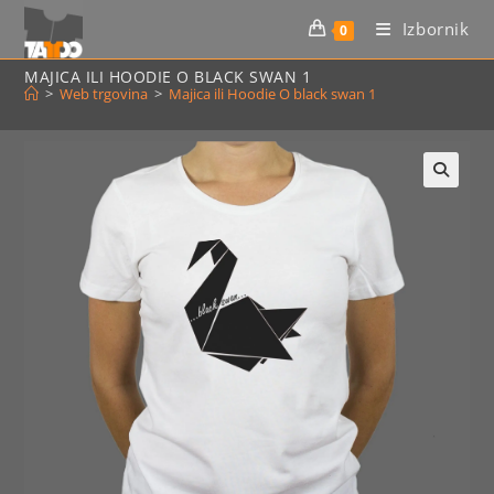
Preskoči
Izbornik
0
na
sadržaj
MAJICA ILI HOODIE O BLACK SWAN 1
>
Web trgovina
>
Majica ili Hoodie O black swan 1