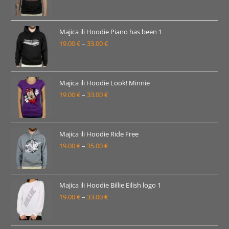
33.00 €
cijena:
od
19.00 €
Majica ili Hoodie Piano has been 1
19.00
€
–
33.00
€
do
Raspon
33.00 €
cijena:
od
19.00 €
Majica ili Hoodie Look! Minnie
19.00
€
–
33.00
€
do
Raspon
33.00 €
cijena:
od
19.00 €
Majica ili Hoodie Ride Free
19.00
€
–
35.00
€
do
Raspon
33.00 €
cijena:
od
19.00 €
Majica ili Hoodie Billie Eilish logo 1
19.00
€
–
33.00
€
do
Raspon
35.00 €
cijena:
od