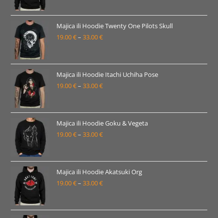
33.00 €
cijena:
od
19.00 €
Majica ili Hoodie Twenty One Pilots Skull
19.00
€
–
33.00
€
do
Raspon
33.00 €
cijena:
od
19.00 €
Majica ili Hoodie Itachi Uchiha Pose
19.00
€
–
33.00
€
do
Raspon
33.00 €
cijena:
od
19.00 €
Majica ili Hoodie Goku & Vegeta
19.00
€
–
33.00
€
do
Raspon
33.00 €
cijena:
od
19.00 €
Majica ili Hoodie Akatsuki Org
19.00
€
–
33.00
€
do
Raspon
33.00 €
cijena:
od