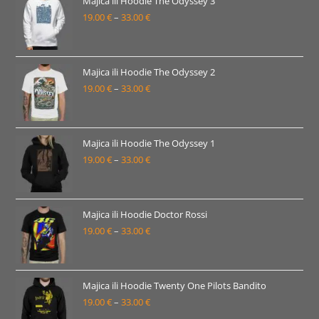
Majica ili Hoodie The Odyssey 3
19.00
€
–
33.00
€
do
Raspon
33.00 €
cijena:
od
19.00 €
Majica ili Hoodie The Odyssey 2
19.00
€
–
33.00
€
do
Raspon
33.00 €
cijena:
od
19.00 €
Majica ili Hoodie The Odyssey 1
19.00
€
–
33.00
€
do
Raspon
33.00 €
cijena:
od
19.00 €
Majica ili Hoodie Doctor Rossi
19.00
€
–
33.00
€
do
Raspon
33.00 €
cijena:
od
19.00 €
Majica ili Hoodie Twenty One Pilots Bandito
19.00
€
–
33.00
€
do
Raspon