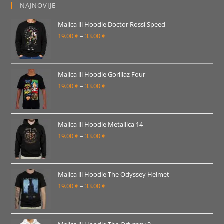
NAJNOVIJE
Majica ili Hoodie Doctor Rossi Speed
19.00
€
–
33.00
€
Raspon
cijena:
od
19.00 €
Majica ili Hoodie Gorillaz Four
19.00
€
–
33.00
€
do
Raspon
33.00 €
cijena:
od
19.00 €
Majica ili Hoodie Metallica 14
19.00
€
–
33.00
€
do
Raspon
33.00 €
cijena:
od
19.00 €
Majica ili Hoodie The Odyssey Helmet
19.00
€
–
33.00
€
do
Raspon
33.00 €
cijena:
od
19.00 €