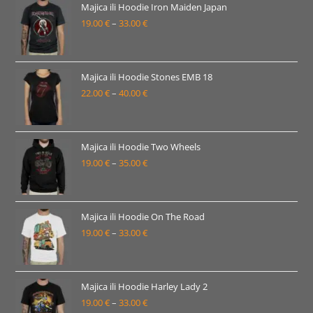
Majica ili Hoodie Iron Maiden Japan
19.00
€
–
33.00
€
Raspon
cijena:
od
19.00 €
Majica ili Hoodie Stones EMB 18
22.00
€
–
40.00
€
do
Raspon
33.00 €
cijena:
od
22.00 €
Majica ili Hoodie Two Wheels
19.00
€
–
35.00
€
do
Raspon
40.00 €
cijena:
od
19.00 €
Majica ili Hoodie On The Road
19.00
€
–
33.00
€
do
Raspon
35.00 €
cijena:
od
19.00 €
Majica ili Hoodie Harley Lady 2
19.00
€
–
33.00
€
do
Raspon