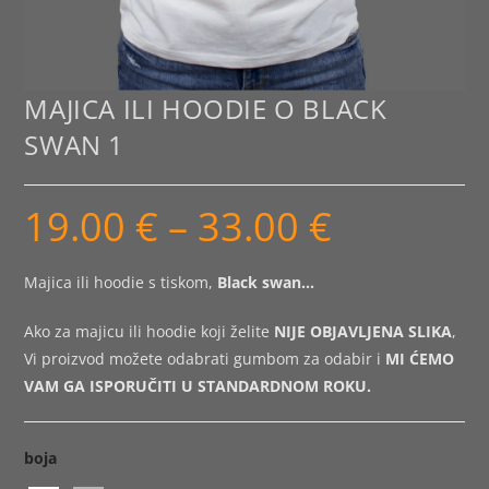
MAJICA ILI HOODIE O BLACK
SWAN 1
19.00
€
–
33.00
€
Raspon
cijena:
od
19.00 €
do
Majica ili hoodie s tiskom,
Black swan…
33.00 €
Ako za majicu ili hoodie koji želite
NIJE OBJAVLJENA SLIKA
,
Vi proizvod možete odabrati gumbom za odabir i
MI ĆEMO
VAM GA ISPORUČITI U STANDARDNOM ROKU.
boja