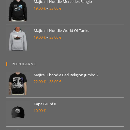
19.00 €
Majica ili Hoodie Mercedes Fangio
19.00
€
–
33.00
€
do
Raspon
33.00 €
cijena:
od
19.00 €
Majica ili Hoodie World Of Tanks
19.00
€
–
33.00
€
do
Raspon
33.00 €
cijena:
od
19.00 €
POPULARNO
do
33.00 €
Majica ili hoodie Bad Religion Jumbo 2
22.00
€
–
38.00
€
Raspon
cijena:
od
22.00 €
Kapa Grunf 0
10.00
€
do
38.00 €