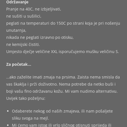
Održavanje
Pranje na 40C, ne izbjeljivati,
ne sušiti u sušilici,
peglati na temperaturi do 150C po strani koja je pri nošenju
unutarnja,
nikada ne peglati izravno po otisku,
ne kemijski čistiti.
Umjesto dječje veličine XXL isporučujemo mušku veličinu S.
Za početak…
…ako zaželite imati zmaja na prsima. Zaista nema smisla da
vas škaklja i prži doživotno. Nema potrebe da netko buši i
boji vašu fino održavanu kožu. Mi vam nudimo alternativu.
Uvijek tako poželjnu:
Odaberete nekog od naših zmajeva, ili nam pošaljete
sliku svoga na mejl.
Mi ćemo vam istog ili vrlo sličnog otisnuti sprijeda ili