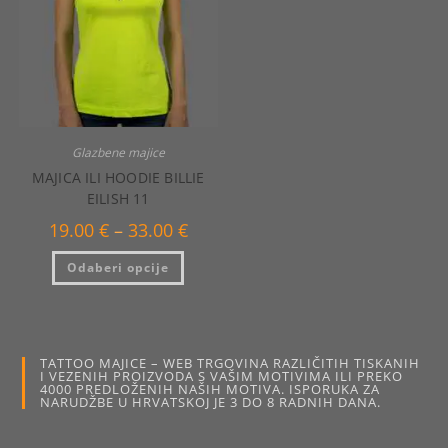
stranici
na
proizvo
stranici
proizvoda
Glazbene majice
MAJICA ILI HOODIE BILLIE
EILISH 11
Raspon
19.00
€
–
33.00
€
cijena:
od
Ovaj
Odaberi opcije
19.00 €
proizvod
do
ima
33.00 €
više
varijanti.
Opcije
se
mogu
TATTOO MAJICE – WEB TRGOVINA RAZLIČITIH TISKANIH
odabrati
I VEZENIH PROIZVODA S VAŠIM MOTIVIMA ILI PREKO
na
4000 PREDLOŽENIH NAŠIH MOTIVA. ISPORUKA ZA
stranici
NARUDŽBE U HRVATSKOJ JE 3 DO 8 RADNIH DANA.
proizvoda