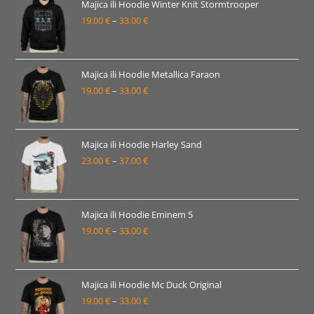
22.00 €
Majica ili Hoodie Winter Knit Stormtrooper
19.00
€
–
33.00
€
do
Raspon
38.00 €
cijena:
od
19.00 €
Majica ili Hoodie Metallica Faraon
19.00
€
–
33.00
€
do
Raspon
33.00 €
cijena:
od
19.00 €
Majica ili Hoodie Harley Sand
23.00
€
–
37.00
€
do
Raspon
33.00 €
cijena:
od
23.00 €
Majica ili Hoodie Eminem 5
19.00
€
–
33.00
€
do
Raspon
37.00 €
cijena:
od
19.00 €
Majica ili Hoodie Mc Duck Original
19.00
€
–
33.00
€
do
Raspon