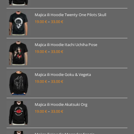
od
19.00 €
Majica ili Hoodie Twenty One Pilots Skull
19.00
€
–
33.00
€
do
Raspon
33.00 €
cijena:
od
19.00 €
Majica ili Hoodie Itachi Uchiha Pose
19.00
€
–
33.00
€
do
Raspon
33.00 €
cijena:
od
19.00 €
Majica ili Hoodie Goku & Vegeta
19.00
€
–
33.00
€
do
Raspon
33.00 €
cijena:
od
19.00 €
Majica ili Hoodie Akatsuki Org
19.00
€
–
33.00
€
do
Raspon
33.00 €
cijena:
od
19.00 €