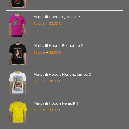
33.00 €
cijena:
od
19.00 €
Majica ili Hoodie PJ Masks 2
19.00
€
–
33.00
€
do
Raspon
33.00 €
cijena:
od
19.00 €
Majica ili Hoodie Belmondo 2
19.00
€
–
33.00
€
do
Raspon
33.00 €
cijena:
od
19.00 €
Majica ili Hoodie Hendrix Jumbo 3
22.00
€
–
38.00
€
do
Raspon
33.00 €
cijena:
od
22.00 €
Majica ili Hoodie Renault 1
19.00
€
–
33.00
€
do
Raspon
38.00 €
cijena:
od