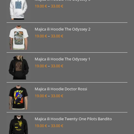
19.00
€
–
33.00
€
do
Raspon
33.00 €
cijena:
od
19.00 €
Majica ili Hoodie The Odyssey 2
19.00
€
–
33.00
€
do
Raspon
33.00 €
cijena:
od
19.00 €
Majica ili Hoodie The Odyssey 1
19.00
€
–
33.00
€
do
Raspon
33.00 €
cijena:
od
19.00 €
Majica ili Hoodie Doctor Rossi
19.00
€
–
33.00
€
do
Raspon
33.00 €
cijena:
od
19.00 €
Majica ili Hoodie Twenty One Pilots Bandito
19.00
€
–
33.00
€
do
Raspon
33.00 €
cijena: