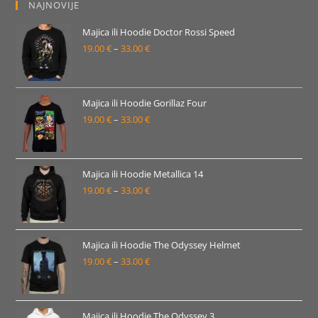
NAJNOVIJE
Majica ili Hoodie Doctor Rossi Speed
19.00
€
–
33.00
€
Raspon
cijena:
od
19.00 €
Majica ili Hoodie Gorillaz Four
19.00
€
–
33.00
€
do
Raspon
33.00 €
cijena:
od
19.00 €
Majica ili Hoodie Metallica 14
19.00
€
–
33.00
€
do
Raspon
33.00 €
cijena:
od
19.00 €
Majica ili Hoodie The Odyssey Helmet
19.00
€
–
33.00
€
do
Raspon
33.00 €
cijena:
od
19.00 €
Majica ili Hoodie The Odyssey 3