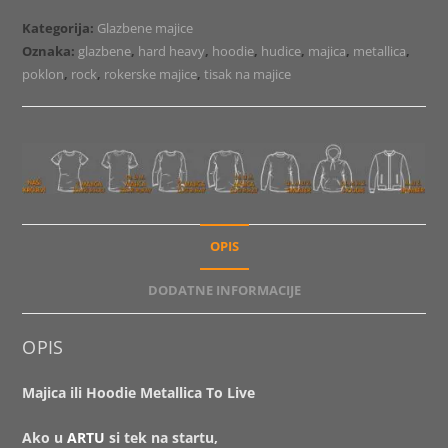
To
Kategorija:
Glazbene majice
Live
Oznaka:
glazbene
,
hard heavy
,
hoodie
,
hudice
,
majica
,
metallica
,
količina
poklon
,
rock
,
rokerske majice
,
tisak na majice
OPIS
DODATNE INFORMACIJE
OPIS
Majica ili Hoodie Metallica To Live
Ako u
ARTU
si tek na startu,