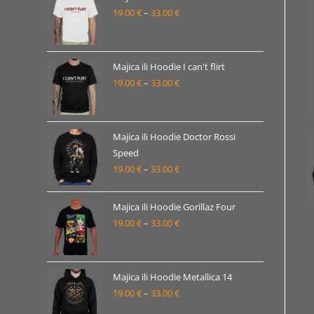
19.00
€
–
33.00
€
do
Raspon
33.00 €
cijena:
od
19.00 €
Majica ili Hoodie I can't flirt
19.00
€
–
33.00
€
do
Raspon
33.00 €
cijena:
od
19.00 €
Majica ili Hoodie Doctor Rossi
Speed
do
19.00
€
–
33.00
€
Raspon
33.00 €
cijena:
od
Majica ili Hoodie Gorillaz Four
19.00 €
19.00
€
–
33.00
€
Raspon
do
cijena:
33.00 €
od
19.00 €
Majica ili Hoodie Metallica 14
19.00
€
–
33.00
€
do
Raspon
33.00 €
cijena: