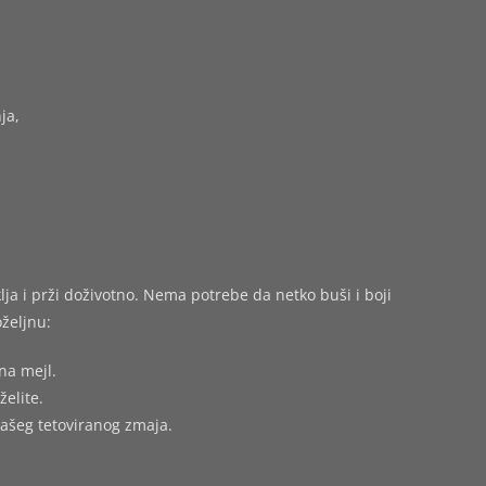
ja,
ja i prži doživotno. Nema potrebe da netko buši i boji
željnu:
na mejl.
želite.
vašeg tetoviranog zmaja.