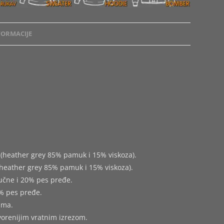
ORMACIJE
(heather grey 85% pamuk i 15% viskoza).
heather grey 85% pamuk i 15% viskoza).
učne i 20% pes pređe.
% pes pređe.
ima.
tvorenijim vratnim izrezom.