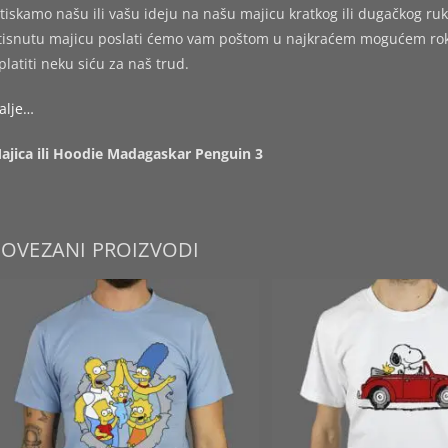
tiskamo našu ili vašu ideju na našu majicu kratkog ili dugačkog ruk
tisnutu majicu poslati ćemo vam poštom u najkraćem mogućem roku,
platiti neku siću za naš trud.
alje…
ajica ili Hoodie Madagaskar Penguin 3
POVEZANI PROIZVODI