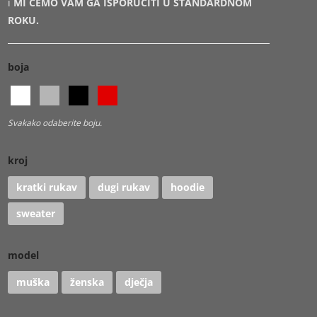
i
MI ĆEMO VAM GA ISPORUČITI U STANDARDNOM
ROKU.
boja
Svakako odaberite boju.
kroj
kratki rukav
dugi rukav
hoodie
sweater
model
muška
ženska
dječja