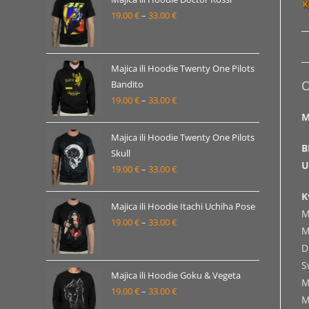
19.00
€
–
33.00
€
do
Raspon
33.00 €
cijena:
od
19.00 €
Majica ili Hoodie Twenty One Pilots
O
Bandito
do
19.00
€
–
33.00
€
Raspon
33.00 €
M
cijena:
od
Majica ili Hoodie Twenty One Pilots
B
19.00 €
Skull
U
19.00
€
–
33.00
€
do
Raspon
33.00 €
cijena:
K
od
Majica ili Hoodie Itachi Uchiha Pose
M
19.00 €
19.00
€
–
33.00
€
Raspon
M
do
cijena:
D
33.00 €
od
S
19.00 €
Majica ili Hoodie Goku & Vegeta
M
19.00
€
–
33.00
€
do
Raspon
M
33.00 €
cijena: