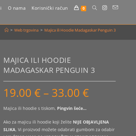
i
O nama
Korisnički račun
Uključi/isključi
0
pretragu
>
Web trgovina
>
Majica ili Hoodie Madagaskar Penguin 3
web-
stranice
MAJICA ILI HOODIE
MADAGASKAR PENGUIN 3
19.00
€
–
33.00
€
Raspon
cijena:
od
19.00 €
do
Majica ili hoodie s tiskom,
Pingvin šeće…
33.00 €
Ako za majicu ili hoodie koji želite
NIJE OBJAVLJENA
SLIKA
, Vi proizvod možete odabrati gumbom za odabir