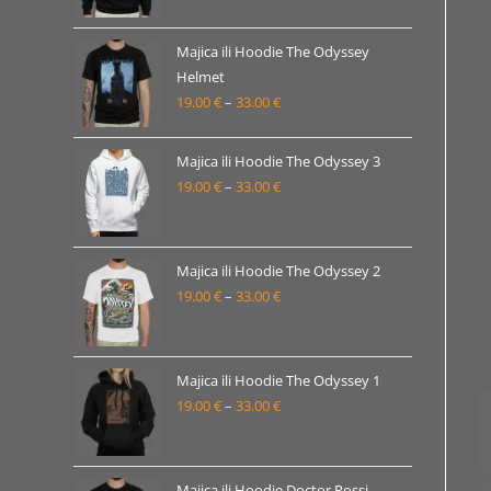
od
19.00 €
Majica ili Hoodie The Odyssey
Helmet
do
19.00
€
–
33.00
€
Raspon
33.00 €
cijena:
od
Majica ili Hoodie The Odyssey 3
19.00 €
19.00
€
–
33.00
€
Raspon
do
cijena:
33.00 €
od
19.00 €
Majica ili Hoodie The Odyssey 2
19.00
€
–
33.00
€
do
Raspon
33.00 €
cijena:
od
19.00 €
Majica ili Hoodie The Odyssey 1
19.00
€
–
33.00
€
do
Raspon
33.00 €
cijena:
od
19.00 €
Majica ili Hoodie Doctor Rossi