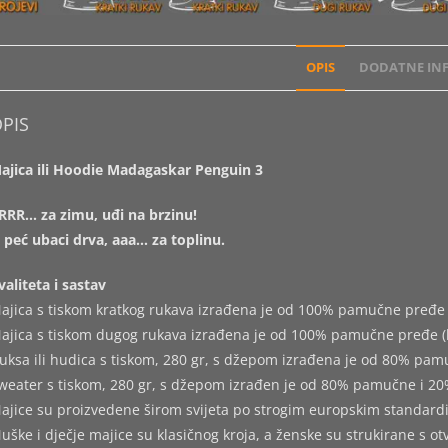
OPIS
DODATNE INF
PIS
ajica ili Hoodie Madagaskar Penguin 3
RRR… za zimu, uđi na brzinu!
 peć ubaci drva, aaa… za toplinu.
valiteta i sastav
ajica s tiskom kratkog rukava izrađena je od 100% pamučne pređe 
ajica s tiskom dugog rukava izrađena je od 100% pamučne pređe (
uksa ili hudica s tiskom, 280 gr, s džepom izrađena je od 80% pam
weater s tiskom, 280 gr, s džepom izrađen je od 80% pamučne i 20
ajice su proizvedene širom svijeta po strogim europskim standard
uške i dječje majice su klasičnog kroja, a ženske su strukirane s o