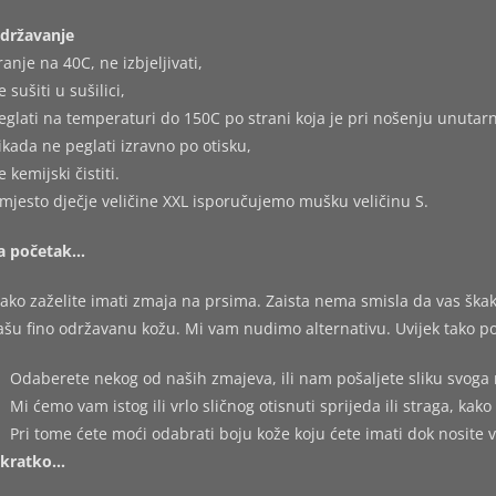
državanje
ranje na 40C, ne izbjeljivati,
e sušiti u sušilici,
eglati na temperaturi do 150C po strani koja je pri nošenju unutarn
ikada ne peglati izravno po otisku,
e kemijski čistiti.
mjesto dječje veličine XXL isporučujemo mušku veličinu S.
a početak…
ako zaželite imati zmaja na prsima. Zaista nema smisla da vas škakl
ašu fino održavanu kožu. Mi vam nudimo alternativu. Uvijek tako po
Odaberete nekog od naših zmajeva, ili nam pošaljete sliku svoga 
Mi ćemo vam istog ili vrlo sličnog otisnuti sprijeda ili straga, kako 
Pri tome ćete moći odabrati boju kože koju ćete imati dok nosite 
kratko…