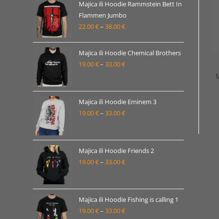
od
Majica ili Hoodie Rammstein Bett In
19.00 €
Flammen Jumbo
22.00
€
–
38.00
€
do
Raspon
33.00 €
cijena:
od
Majica ili Hoodie Chemical Brothers
22.00 €
19.00
€
–
33.00
€
Raspon
do
cijena:
38.00 €
od
19.00 €
Majica ili Hoodie Eminem 3
19.00
€
–
33.00
€
do
Raspon
33.00 €
cijena:
od
19.00 €
Majica ili Hoodie Friends 2
19.00
€
–
33.00
€
do
Raspon
33.00 €
cijena:
od
19.00 €
Majica ili Hoodie Fishing is calling 1
19.00
€
–
33.00
€
do
Raspon