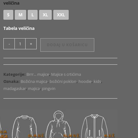
veličina
S
M
L
XL
XXL
Tabela veličina
Majica
-
+
DODAJ U KOŠARICU
ili
Hoodie
Madagaskar
Penguin
Kategorije:
Brrr... majice
,
Majice s crtićima
3
Oznaka:
Božićna majica
,
božićni poklon
,
hoodie
,
kids
,
količina
madagaskar
,
majica
,
pingvin