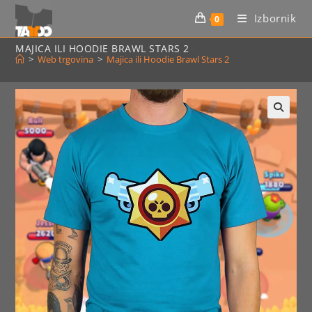
Preskoči
Izbornik
0
na
sadržaj
MAJICA ILI HOODIE BRAWL STARS 2
>
Web trgovina
>
Majica ili Hoodie Brawl Stars 2