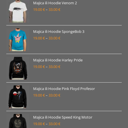
19.00 €
Majica ili Hoodie Venom 2
19.00
€
–
33.00
€
do
Raspon
33.00 €
cijena:
od
19.00 €
Majica ili Hoodie SpongeBob 3
19.00
€
–
33.00
€
do
Raspon
33.00 €
cijena:
od
19.00 €
Majica ili Hoodie Harley Pride
19.00
€
–
33.00
€
do
Raspon
33.00 €
cijena:
od
19.00 €
Majica ili Hoodie Pink Floyd Profesor
19.00
€
–
33.00
€
do
Raspon
33.00 €
cijena:
od
19.00 €
Majica ili Hoodie Speed King Motor
19.00
€
–
33.00
€
do
Raspon