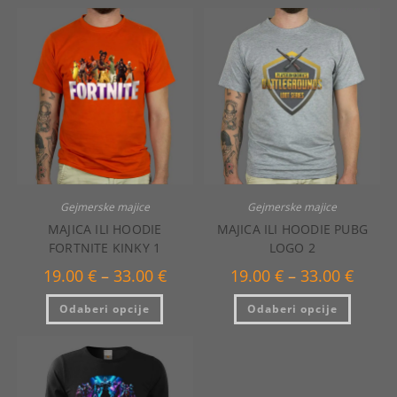
Gejmerske majice
Gejmerske majice
MAJICA ILI HOODIE
MAJICA ILI HOODIE PUBG
FORTNITE KINKY 1
LOGO 2
Raspon
Raspo
19.00
€
–
33.00
€
19.00
€
–
33.00
€
cijena:
cijena:
od
od
Ovaj
Ovaj
Odaberi opcije
19.00 €
Odaberi opcije
19.00 €
proizvod
proizvo
do
do
ima
ima
33.00 €
33.00 €
više
više
varijanti.
varijanti
Opcije
Opcije
se
se
mogu
mogu