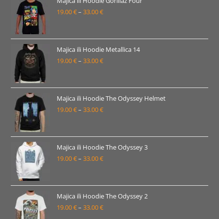
Majica ili Hoodie Gorillaz Four
19.00
€
–
33.00
€
do
Raspon
33.00 €
cijena:
od
19.00 €
Majica ili Hoodie Metallica 14
19.00
€
–
33.00
€
do
Raspon
33.00 €
cijena:
od
19.00 €
Majica ili Hoodie The Odyssey Helmet
19.00
€
–
33.00
€
do
Raspon
33.00 €
cijena:
od
19.00 €
Majica ili Hoodie The Odyssey 3
19.00
€
–
33.00
€
do
Raspon
33.00 €
cijena:
od
19.00 €
Majica ili Hoodie The Odyssey 2
19.00
€
–
33.00
€
do
Raspon