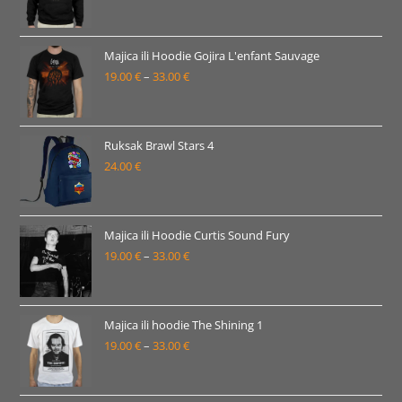
33.00 €
cijena:
od
19.00 €
Majica ili Hoodie Gojira L'enfant Sauvage
19.00
€
–
33.00
€
do
Raspon
33.00 €
cijena:
od
19.00 €
Ruksak Brawl Stars 4
24.00
€
do
33.00 €
Majica ili Hoodie Curtis Sound Fury
19.00
€
–
33.00
€
Raspon
cijena:
od
19.00 €
Majica ili hoodie The Shining 1
19.00
€
–
33.00
€
do
Raspon
33.00 €
cijena:
od