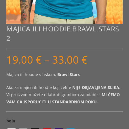
MAJICA ILI HOODIE BRAWL STARS
2
19.00
€
–
33.00
€
Raspon
cijena:
od
19.00 €
do
Majica ili hoodie s tiskom,
Brawl Stars
33.00 €
Ako za majicu ili hoodie koji želite
NIJE OBJAVLJENA SLIKA
,
Vi proizvod možete odabrati gumbom za odabir i
MI ĆEMO
VAM GA ISPORUČITI U STANDARDNOM ROKU.
boja