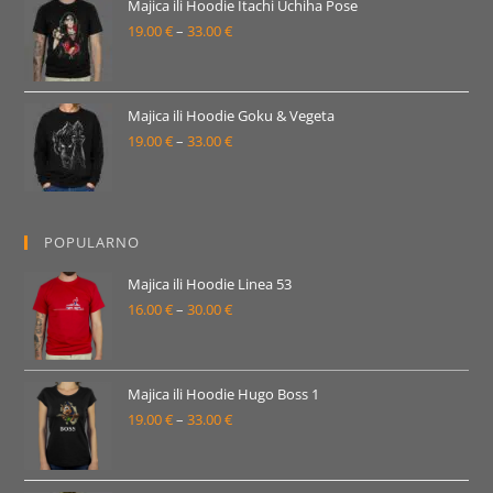
19.00 €
Majica ili Hoodie Itachi Uchiha Pose
19.00
€
–
33.00
€
do
Raspon
33.00 €
cijena:
od
19.00 €
Majica ili Hoodie Goku & Vegeta
19.00
€
–
33.00
€
do
Raspon
33.00 €
cijena:
od
19.00 €
POPULARNO
do
33.00 €
Majica ili Hoodie Linea 53
16.00
€
–
30.00
€
Raspon
cijena:
od
16.00 €
Majica ili Hoodie Hugo Boss 1
19.00
€
–
33.00
€
do
Raspon
30.00 €
cijena:
od