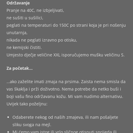
Održavanje
Pranje na 40C, ne izbjeljivati,
ne sušiti u sušilici,
peglati na temperaturi do 150C po strani koja je pri nošenju
unutarnja,
nikada ne peglati izravno po otisku,
ne kemijski čistiti.
Umjesto dječje veličine XXL isporučujemo mušku veličinu S.
Za početak…
…ako zaželite imati zmaja na prsima. Zaista nema smisla da
vas škaklja i prži doživotno. Nema potrebe da netko buši i
boji vašu fino održavanu kožu. Mi vam nudimo alternativu.
Uvijek tako poželjnu:
Odaberete nekog od naših zmajeva, ili nam pošaljete
sliku svoga na mejl.
Mi ćemo vam istog ili vrlo sličnog otisnuti sprijeda ili