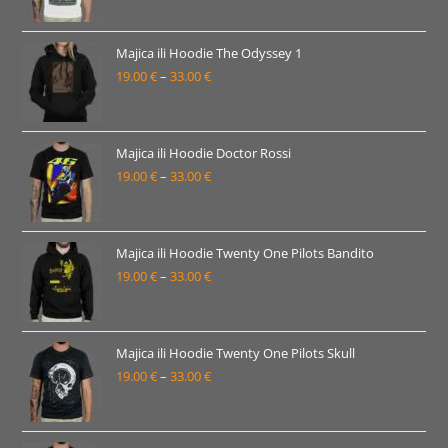
33.00 €
cijena:
od
19.00 €
Majica ili Hoodie The Odyssey 1
19.00
€
–
33.00
€
do
Raspon
33.00 €
cijena:
od
19.00 €
Majica ili Hoodie Doctor Rossi
19.00
€
–
33.00
€
do
Raspon
33.00 €
cijena:
od
19.00 €
Majica ili Hoodie Twenty One Pilots Bandito
19.00
€
–
33.00
€
do
Raspon
33.00 €
cijena:
od
19.00 €
Majica ili Hoodie Twenty One Pilots Skull
19.00
€
–
33.00
€
do
Raspon
33.00 €
cijena:
od