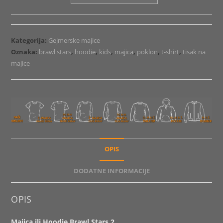
ili
Hoodie
Brawl
Stars
Kategorija:
Gejmerske majice
2
Oznaka:
brawl stars
,
hoodie
,
kids
,
majica
,
poklon
,
t-shirt
,
tisak na
količina
majice
OPIS
DODATNE INFORMACIJE
OPIS
Majica ili Hoodie Brawl Stars 2