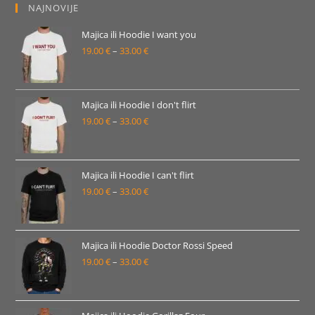
NAJNOVIJE
Majica ili Hoodie I want you
19.00
€
–
33.00
€
Raspon
cijena:
od
19.00 €
Majica ili Hoodie I don't flirt
19.00
€
–
33.00
€
do
Raspon
33.00 €
cijena:
od
19.00 €
Majica ili Hoodie I can't flirt
19.00
€
–
33.00
€
do
Raspon
33.00 €
cijena:
od
19.00 €
Majica ili Hoodie Doctor Rossi Speed
19.00
€
–
33.00
€
do
Raspon
33.00 €
cijena:
od
19.00 €