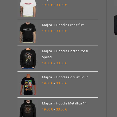
19.00
€
–
33.00
€
do
Raspon
33.00 €
cijena:
od
19.00 €
Majica ili Hoodie I can't flirt
19.00
€
–
33.00
€
do
Raspon
33.00 €
cijena:
od
19.00 €
Majica ili Hoodie Doctor Rossi
Speed
do
19.00
€
–
33.00
€
Raspon
33.00 €
cijena:
od
Majica ili Hoodie Gorillaz Four
19.00 €
19.00
€
–
33.00
€
Raspon
do
cijena:
33.00 €
od
19.00 €
Majica ili Hoodie Metallica 14
19.00
€
–
33.00
€
do
Raspon
33.00 €
cijena: