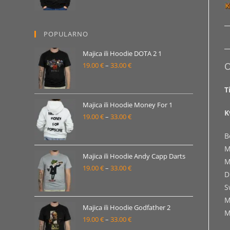
od
19.00 €
POPULARNO
do
33.00 €
Majica ili Hoodie DOTA 2 1
O
19.00
€
–
33.00
€
Raspon
cijena:
T
od
19.00 €
Majica ili Hoodie Money For 1
K
19.00
€
–
33.00
€
do
Raspon
33.00 €
cijena:
B
od
M
19.00 €
Majica ili Hoodie Andy Capp Darts
M
19.00
€
–
33.00
€
do
Raspon
D
33.00 €
cijena:
S
od
M
19.00 €
Majica ili Hoodie Godfather 2
M
19.00
€
–
33.00
€
do
Raspon