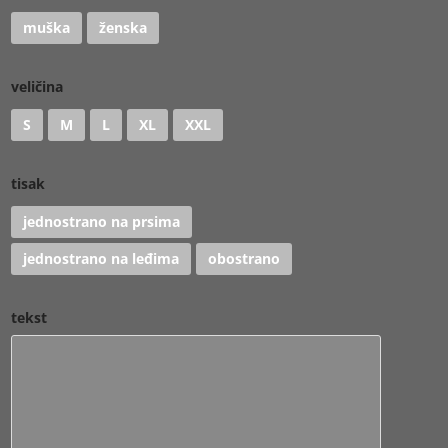
muška
ženska
veličina
S
M
L
XL
XXL
tisak
jednostrano na prsima
jednostrano na leđima
obostrano
tekst