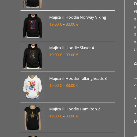
33.00 €
cijena:
O
od
P
19.00 €
Majica ili Hoodie Norway Viking
n
19.00
€
–
33.00
€
do
Raspon
p
33.00 €
cijena:
n
od
n
19.00 €
Majica ili Hoodie Slayer 4
U
19.00
€
–
33.00
€
do
Raspon
33.00 €
cijena:
Z
od
…
19.00 €
Majica ili Hoodie Talkingheads 3
v
19.00
€
–
33.00
€
do
Raspon
33.00 €
cijena:
od
19.00 €
Majica ili Hoodie Hamilton 2
19.00
€
–
33.00
€
do
Raspon
U
33.00 €
cijena:
od
…