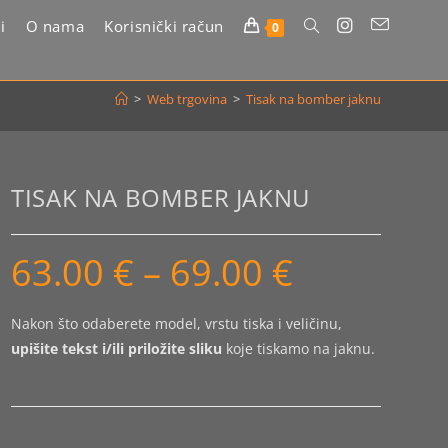
i
O nama
Korisnički račun
Uključi/isključi
0
pretragu
>
Web trgovina
>
Tisak na bomber jaknu
web-
stranice
TISAK NA BOMBER JAKNU
63.00
€
–
69.00
€
Raspon
cijena:
od
63.00 €
do
Nakon što odaberete model, vrstu tiska i veličinu,
69.00 €
upišite tekst i/ili priložite sliku
koje tiskamo na jaknu.