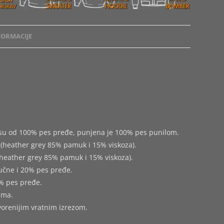
ORMACIJE
e su od 100% pes pređe, punjena je 100% pes punilom.
(heather grey 85% pamuk i 15% viskoza).
heather grey 85% pamuk i 15% viskoza).
učne i 20% pes pređe.
% pes pređe.
ima.
tvorenijim vratnim izrezom.