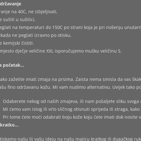
državanje
ranje na 40C, ne izbjeljivati,
e sušiti u sušilici,
eglati na temperaturi do 150C po strani koja je pri nošenju unutarn
ikada ne peglati izravno po otisku,
e kemijski čistiti.
mjesto dječje veličine XXL isporučujemo mušku veličinu S.
a početak…
ako zaželite imati zmaja na prsima. Zaista nema smisla da vas škakl
ašu fino održavanu kožu. Mi vam nudimo alternativu. Uvijek tako po
Odaberete nekog od naših zmajeva, ili nam pošaljete sliku svoga 
Mi ćemo vam istog ili vrlo sličnog otisnuti sprijeda ili straga, kako 
Pri tome ćete moći odabrati boju kože koju ćete imati dok nosite 
kratko…
tiskamo našu ili vašu ideju na našu majicu kratkog ili dugačkog ruk