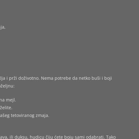
ja,
ja i prži doživotno. Nema potrebe da netko buši i boji
željnu:
na mejl.
želite.
vašeg tetoviranog zmaja.
ava, ili duksu, hudicu čiju ćete boju sami odabrati. Tako