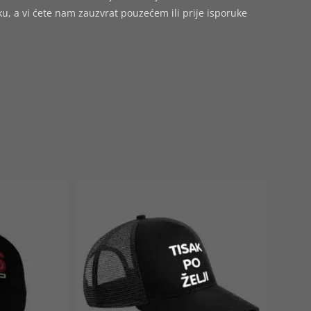
 a vi ćete nam zauzvrat pouzećem ili prije isporuke