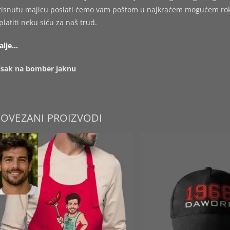
tisnutu majicu poslati ćemo vam poštom u najkraćem mogućem roku,
platiti neku siću za naš trud.
alje…
isak na bomber jaknu
POVEZANI PROIZVODI