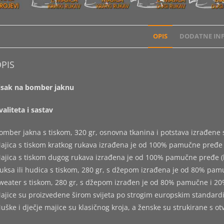
OPIS
DODATNE INF
PIS
isak na bomber jaknu
valiteta i sastav
omber jakna s tiskom, 320 gr, osnovna tkanina i potstava izrađen
ajica s tiskom kratkog rukava izrađena je od 100% pamučne pređe 
ajica s tiskom dugog rukava izrađena je od 100% pamučne pređe (
uksa ili hudica s tiskom, 280 gr, s džepom izrađena je od 80% pam
weater s tiskom, 280 gr, s džepom izrađen je od 80% pamučne i 20
ajice su proizvedene širom svijeta po strogim europskim standard
uške i dječje majice su klasičnog kroja, a ženske su strukirane s o