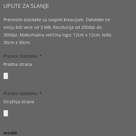
UPUTE ZA SLANJE
1x
Prenesite datoteke sa svojom kreacijom. Datoteke ne
Tisak
smiju biti veće od 3 MB. Rezolucija od 200dpi do
na
300dpi. Maksimalna veličina logo: 12cm x 12cm, leđa:
bombe
30cm x 30cm.
jaknu
Prenesi datoteku
*
Subtotal
Predna strana
63.00 €
Prenesi datoteku
*
Stražnja strana
model