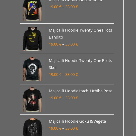
19.00
€
–
33.00
€
do
Raspon
33.00 €
cijena:
od
19.00 €
Majica ili Hoodie Twenty One Pilots
Bandito
do
19.00
€
–
33.00
€
Raspon
33.00 €
cijena:
od
Majica ili Hoodie Twenty One Pilots
19.00 €
Skull
19.00
€
–
33.00
€
do
Raspon
33.00 €
cijena:
od
Majica ili Hoodie Itachi Uchiha Pose
19.00 €
19.00
€
–
33.00
€
Raspon
do
cijena:
33.00 €
od
19.00 €
Majica ili Hoodie Goku & Vegeta
19.00
€
–
33.00
€
do
Raspon
33.00 €
cijena: