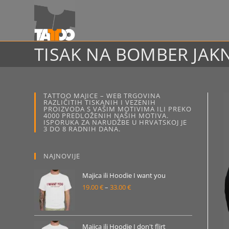
Preskoči
na
sadržaj
TISAK NA BOMBER JAK
TATTOO MAJICE – WEB TRGOVINA
RAZLIČITIH TISKANIH I VEZENIH
PROIZVODA S VAŠIM MOTIVIMA ILI PREKO
4000 PREDLOŽENIH NAŠIH MOTIVA.
ISPORUKA ZA NARUDŽBE U HRVATSKOJ JE
3 DO 8 RADNIH DANA.
NAJNOVIJE
Majica ili Hoodie I want you
19.00
€
–
33.00
€
Raspon
cijena:
od
19.00 €
Majica ili Hoodie I don't flirt