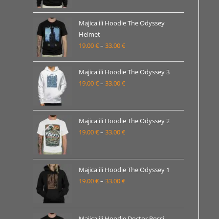
od
19.00 €
Majica ili Hoodie The Odyssey
Helmet
do
19.00
€
–
33.00
€
Raspon
33.00 €
cijena:
od
Majica ili Hoodie The Odyssey 3
19.00 €
19.00
€
–
33.00
€
Raspon
do
cijena:
33.00 €
od
19.00 €
Majica ili Hoodie The Odyssey 2
19.00
€
–
33.00
€
do
Raspon
33.00 €
cijena:
od
19.00 €
Majica ili Hoodie The Odyssey 1
19.00
€
–
33.00
€
do
Raspon
33.00 €
cijena:
od
19.00 €
Majica ili Hoodie Doctor Rossi