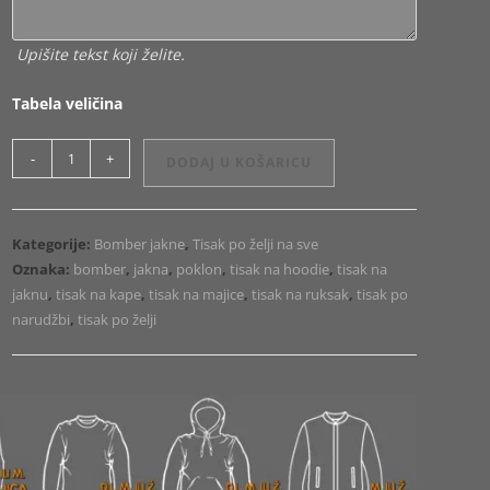
Upišite tekst koji želite.
Tabela veličina
Tisak
-
+
DODAJ U KOŠARICU
na
bomber
jaknu
Kategorije:
Bomber jakne
,
Tisak po želji na sve
količina
Oznaka:
bomber
,
jakna
,
poklon
,
tisak na hoodie
,
tisak na
jaknu
,
tisak na kape
,
tisak na majice
,
tisak na ruksak
,
tisak po
narudžbi
,
tisak po želji