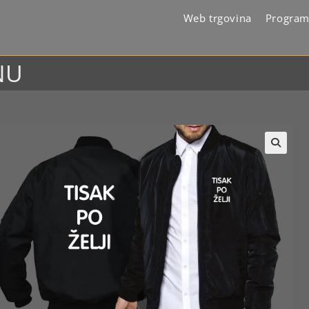
Web trgovina
Program
NU