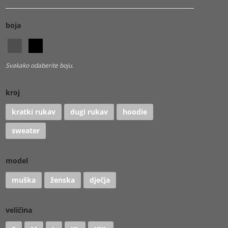
boja
Svakako odaberite boju.
kroj
kratki rukav
dugi rukav
hoodie
sweater
model
muška
ženska
dječja
veličina