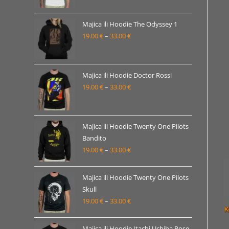
od
19.00 €
Majica ili Hoodie The Odyssey 1
19.00
€
–
33.00
€
do
Raspon
33.00 €
cijena:
od
19.00 €
Majica ili Hoodie Doctor Rossi
19.00
€
–
33.00
€
do
Raspon
33.00 €
cijena:
od
19.00 €
Majica ili Hoodie Twenty One Pilots
Bandito
do
19.00
€
–
33.00
€
Raspon
33.00 €
cijena:
od
Majica ili Hoodie Twenty One Pilots
19.00 €
Skull
19.00
€
–
33.00
€
do
Raspon
33.00 €
cijena:
od
Majica ili Hoodie Itachi Uchiha Pose