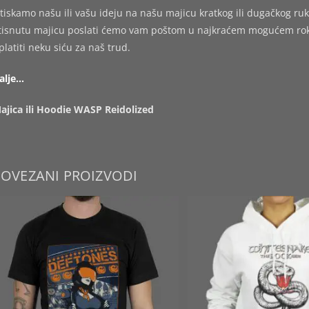
tiskamo našu ili vašu ideju na našu majicu kratkog ili dugačkog ruk
tisnutu majicu poslati ćemo vam poštom u najkraćem mogućem roku,
platiti neku siću za naš trud.
alje…
ajica ili Hoodie WASP Reidolized
POVEZANI PROIZVODI