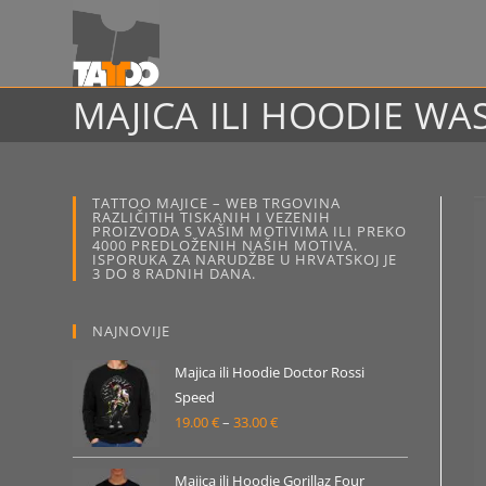
Preskoči
na
sadržaj
MAJICA ILI HOODIE WA
TATTOO MAJICE – WEB TRGOVINA
RAZLIČITIH TISKANIH I VEZENIH
PROIZVODA S VAŠIM MOTIVIMA ILI PREKO
4000 PREDLOŽENIH NAŠIH MOTIVA.
ISPORUKA ZA NARUDŽBE U HRVATSKOJ JE
3 DO 8 RADNIH DANA.
NAJNOVIJE
Majica ili Hoodie Doctor Rossi
Speed
19.00
€
–
33.00
€
Raspon
cijena:
od
Majica ili Hoodie Gorillaz Four