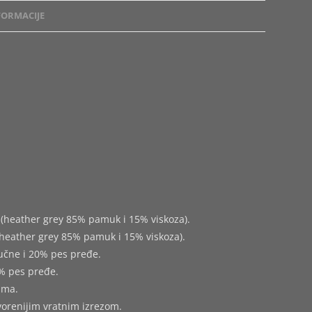
ORMACIJE
(heather grey 85% pamuk i 15% viskoza).
heather grey 85% pamuk i 15% viskoza).
učne i 20% pes pređe.
% pes pređe.
ima.
tvorenijim vratnim izrezom.