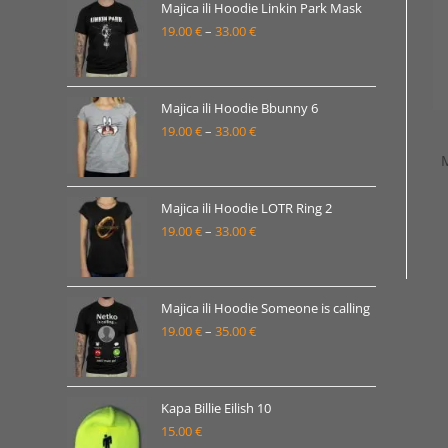
19.00 €
Majica ili Hoodie Linkin Park Mask
19.00
€
–
33.00
€
do
Raspon
33.00 €
cijena:
od
19.00 €
Majica ili Hoodie Bbunny 6
19.00
€
–
33.00
€
do
Raspon
33.00 €
cijena:
od
19.00 €
Majica ili Hoodie LOTR Ring 2
19.00
€
–
33.00
€
do
Raspon
33.00 €
cijena:
od
19.00 €
Majica ili Hoodie Someone is calling
19.00
€
–
35.00
€
do
Raspon
33.00 €
cijena:
od
19.00 €
Kapa Billie Eilish 10
15.00
€
do