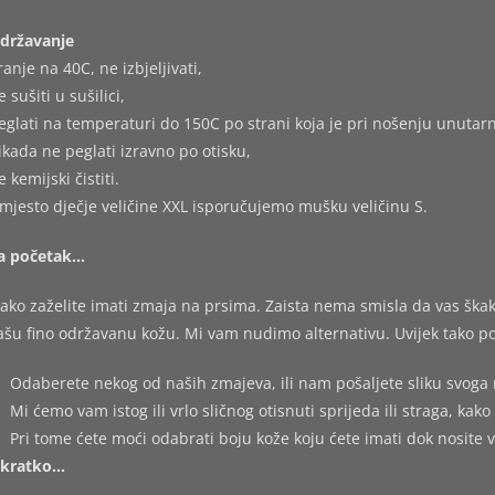
državanje
ranje na 40C, ne izbjeljivati,
e sušiti u sušilici,
eglati na temperaturi do 150C po strani koja je pri nošenju unutarn
ikada ne peglati izravno po otisku,
e kemijski čistiti.
mjesto dječje veličine XXL isporučujemo mušku veličinu S.
a početak…
ako zaželite imati zmaja na prsima. Zaista nema smisla da vas škakl
ašu fino održavanu kožu. Mi vam nudimo alternativu. Uvijek tako po
Odaberete nekog od naših zmajeva, ili nam pošaljete sliku svoga 
Mi ćemo vam istog ili vrlo sličnog otisnuti sprijeda ili straga, kako 
Pri tome ćete moći odabrati boju kože koju ćete imati dok nosite 
kratko…