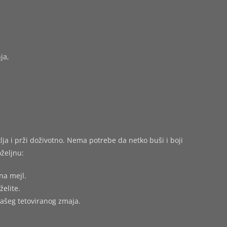
ja,
ja i prži doživotno. Nema potrebe da netko buši i boji
željnu:
na mejl.
želite.
vašeg tetoviranog zmaja.