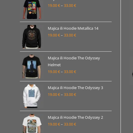
19.00 €
19.00
€
–
33.00
€
Raspon
do
cijena:
33.00 €
od
19.00 €
Majica ili Hoodie Metallica 14
19.00
€
–
33.00
€
do
Raspon
33.00 €
cijena:
od
19.00 €
Majica ili Hoodie The Odyssey
Helmet
do
19.00
€
–
33.00
€
Raspon
33.00 €
cijena:
od
Majica ili Hoodie The Odyssey 3
19.00 €
19.00
€
–
33.00
€
Raspon
do
cijena:
33.00 €
od
19.00 €
Majica ili Hoodie The Odyssey 2
19.00
€
–
33.00
€
do
Raspon
33.00 €
cijena: