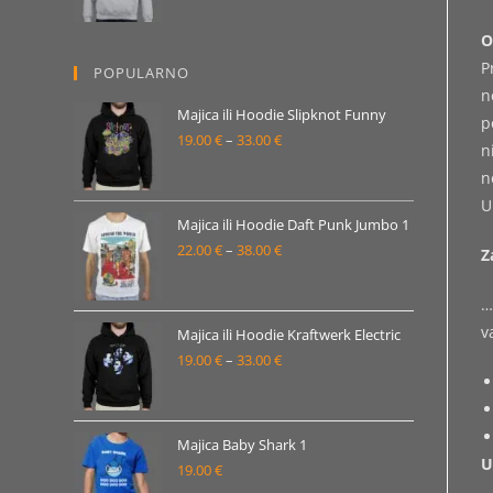
od
O
19.00 €
P
POPULARNO
do
n
33.00 €
Majica ili Hoodie Slipknot Funny
p
19.00
€
–
33.00
€
Raspon
n
cijena:
n
od
U
19.00 €
Majica ili Hoodie Daft Punk Jumbo 1
22.00
€
–
38.00
€
do
Raspon
Z
33.00 €
cijena:
…
od
v
22.00 €
Majica ili Hoodie Kraftwerk Electric
19.00
€
–
33.00
€
do
Raspon
38.00 €
cijena:
od
19.00 €
Majica Baby Shark 1
U
19.00
€
do