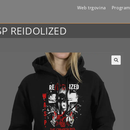
Web trgovina
Program
SP REIDOLIZED