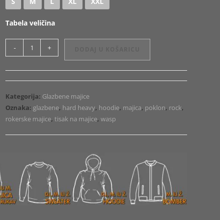
S
M
L
XL
XXL
Tabela veličina
Majica
-
+
DODAJ U KOŠARICU
ili
Hoodie
WASP
Reidolized
Kategorija:
Glazbene majice
količina
Oznaka:
glazbene
,
hard heavy
,
hoodie
,
majica
,
poklon
,
rock
,
rokerske majice
,
tisak na majice
,
wasp