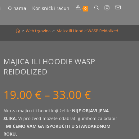
i
O nama
Korisnički račun
Uključi/isključi
0
pretragu
>
Web trgovina
>
Majica ili Hoodie WASP Reidolized
web-
stranice
MAJICA ILI HOODIE WASP
REIDOLIZED
19.00
€
–
33.00
€
Raspon
cijena:
od
19.00 €
do
Ako za majicu ili hoodi koji želite
NIJE OBJAVLJENA
33.00 €
SLIKA
, Vi proizvod možete odabrati gumbom za odabir
i
MI ĆEMO VAM GA ISPORUČITI U STANDARDNOM
ROKU.