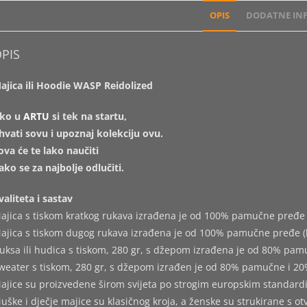
OPIS
DODATNE INF
PIS
ajica ili Hoodie WASP Reidolized
ko u
ARTU
si tek na startu,
hvati sovu i upoznaj kolekciju ovu.
ova će te lako naučiti
ako se za najbolje odlučiti.
valiteta i sastav
ajica s tiskom kratkog rukava izrađena je od 100% pamučne pređe 
ajica s tiskom dugog rukava izrađena je od 100% pamučne pređe (
uksa ili hudica s tiskom, 280 gr, s džepom izrađena je od 80% pam
weater s tiskom, 280 gr, s džepom izrađen je od 80% pamučne i 20
ajice su proizvedene širom svijeta po strogim europskim standard
uške i dječje majice su klasičnog kroja, a ženske su strukirane s o