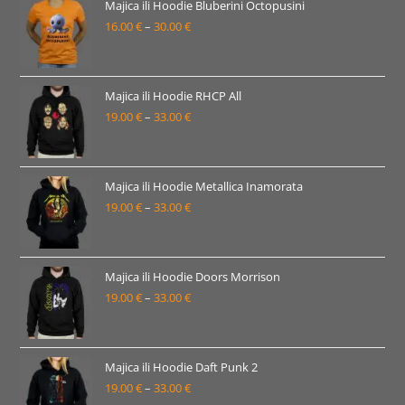
16.00 €
Majica ili Hoodie Bluberini Octopusini
16.00
€
–
30.00
€
do
Raspon
30.00 €
cijena:
od
16.00 €
Majica ili Hoodie RHCP All
19.00
€
–
33.00
€
do
Raspon
30.00 €
cijena:
od
19.00 €
Majica ili Hoodie Metallica Inamorata
19.00
€
–
33.00
€
do
Raspon
33.00 €
cijena:
od
19.00 €
Majica ili Hoodie Doors Morrison
19.00
€
–
33.00
€
do
Raspon
33.00 €
cijena:
od
19.00 €
Majica ili Hoodie Daft Punk 2
19.00
€
–
33.00
€
do
Raspon