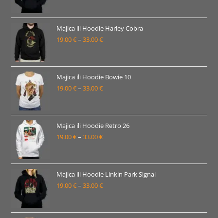
33.00 €
cijena:
od
19.00 €
Majica ili Hoodie Harley Cobra
19.00
€
–
33.00
€
do
Raspon
33.00 €
cijena:
od
19.00 €
Majica ili Hoodie Bowie 10
19.00
€
–
33.00
€
do
Raspon
33.00 €
cijena:
od
19.00 €
Majica ili Hoodie Retro 26
19.00
€
–
33.00
€
do
Raspon
33.00 €
cijena:
od
19.00 €
Majica ili Hoodie Linkin Park Signal
19.00
€
–
33.00
€
do
Raspon
33.00 €
cijena:
od