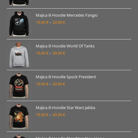
od
19.00 €
Majica ili Hoodie Mercedes Fangio
19.00
€
–
33.00
€
do
Raspon
33.00 €
cijena:
od
19.00 €
Majica ili Hoodie World Of Tanks
19.00
€
–
33.00
€
do
Raspon
33.00 €
cijena:
od
19.00 €
Majica ili Hoodie Spock President
19.00
€
–
33.00
€
do
Raspon
33.00 €
cijena:
od
19.00 €
Majica ili Hoodie Star Wars Jabba
19.00
€
–
33.00
€
do
Raspon
33.00 €
cijena:
od
19.00 €