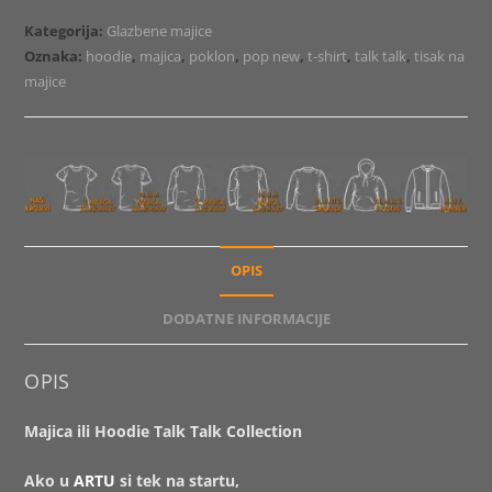
Talk
Kategorija:
Glazbene majice
Collection
Oznaka:
hoodie
,
majica
,
poklon
,
pop new
,
t-shirt
,
talk talk
,
tisak na
količina
majice
OPIS
DODATNE INFORMACIJE
OPIS
Majica ili Hoodie Talk Talk Collection
Ako u
ARTU
si tek na startu,