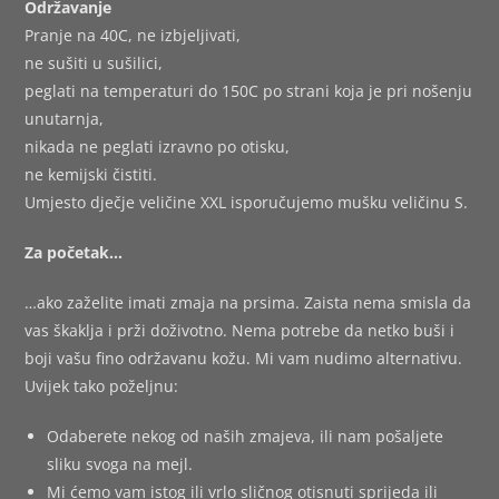
Održavanje
Pranje na 40C, ne izbjeljivati,
ne sušiti u sušilici,
peglati na temperaturi do 150C po strani koja je pri nošenju
unutarnja,
nikada ne peglati izravno po otisku,
ne kemijski čistiti.
Umjesto dječje veličine XXL isporučujemo mušku veličinu S.
Za početak…
…ako zaželite imati zmaja na prsima. Zaista nema smisla da
vas škaklja i prži doživotno. Nema potrebe da netko buši i
boji vašu fino održavanu kožu. Mi vam nudimo alternativu.
Uvijek tako poželjnu:
Odaberete nekog od naših zmajeva, ili nam pošaljete
sliku svoga na mejl.
Mi ćemo vam istog ili vrlo sličnog otisnuti sprijeda ili