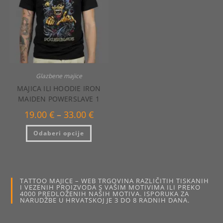
na
na
stranici
stranici
proizvoda
proizvo
Glazbene majice
MAJICA ILI HOODIE IRON
MAIDEN POWERSLAVE 1
Raspon
19.00
€
–
33.00
€
cijena:
od
Ovaj
Odaberi opcije
19.00 €
proizvod
do
ima
33.00 €
više
varijanti.
Opcije
se
mogu
TATTOO MAJICE – WEB TRGOVINA RAZLIČITIH TISKANIH
odabrati
I VEZENIH PROIZVODA S VAŠIM MOTIVIMA ILI PREKO
na
4000 PREDLOŽENIH NAŠIH MOTIVA. ISPORUKA ZA
stranici
NARUDŽBE U HRVATSKOJ JE 3 DO 8 RADNIH DANA.
proizvoda