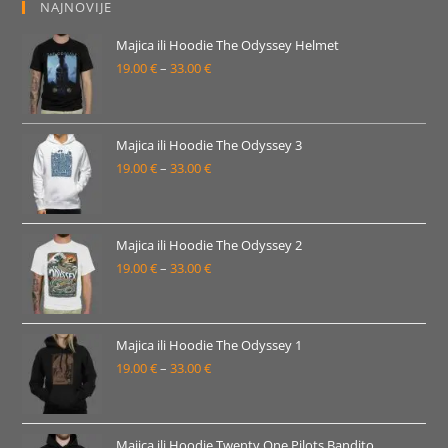
NAJNOVIJE
Majica ili Hoodie The Odyssey Helmet
19.00
€
–
33.00
€
Raspon
cijena:
od
19.00 €
Majica ili Hoodie The Odyssey 3
19.00
€
–
33.00
€
do
Raspon
33.00 €
cijena:
od
19.00 €
Majica ili Hoodie The Odyssey 2
19.00
€
–
33.00
€
do
Raspon
33.00 €
cijena:
od
19.00 €
Majica ili Hoodie The Odyssey 1
19.00
€
–
33.00
€
do
Raspon
33.00 €
cijena:
od
19.00 €
Majica ili Hoodie Twenty One Pilots Bandito