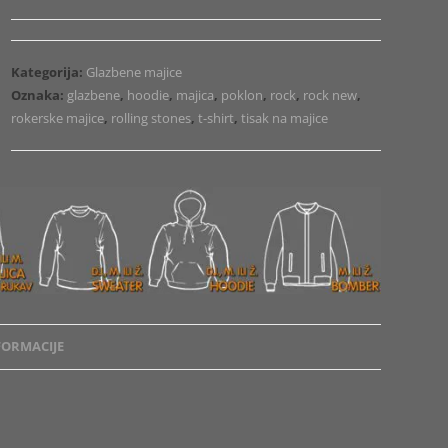
Hoodie
Stones
Decca
Kategorija:
Glazbene majice
1
Oznaka:
glazbene
,
hoodie
,
majica
,
poklon
,
rock
,
rock new
,
količina
rokerske majice
,
rolling stones
,
t-shirt
,
tisak na majice
ORMACIJE