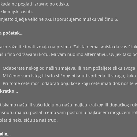
ikada ne peglati izravno po otisku,
e kemijski čistiti.
mjesto dječje veličine XXL isporučujemo mušku veličinu S.
a početak…
ako zaželite imati zmaja na prsima. Zaista nema smisla da vas škakl
ašu fino održavanu kožu. Mi vam nudimo alternativu. Uvijek tako po
Odaberete nekog od naših zmajeva, ili nam pošaljete sliku svoga 
Mi ćemo vam istog ili vrlo sličnog otisnuti sprijeda ili straga, kako 
Pri tome ćete moći odabrati boju kože koju ćete imati dok nosite 
kratko…
tiskamo našu ili vašu ideju na našu majicu kratkog ili dugačkog ruk
tisnutu majicu poslati ćemo vam poštom u najkraćem mogućem roku,
platiti neku siću za naš trud.
alje…