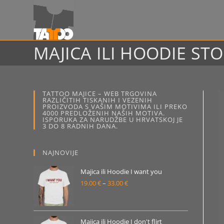
Preskoči
na
sadržaj
MAJICA ILI HOODIE ST
TATTOO MAJICE – WEB TRGOVINA
RAZLIČITIH TISKANIH I VEZENIH
PROIZVODA S VAŠIM MOTIVIMA ILI PREKO
4000 PREDLOŽENIH NAŠIH MOTIVA.
ISPORUKA ZA NARUDŽBE U HRVATSKOJ JE
3 DO 8 RADNIH DANA.
NAJNOVIJE
Majica ili Hoodie I want you
19.00
€
–
33.00
€
Raspon
cijena:
od
19.00 €
Majica ili Hoodie I don't flirt