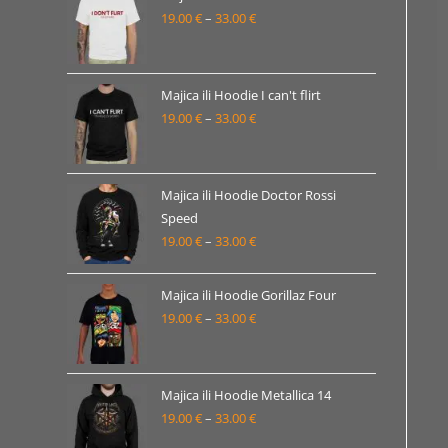
19.00
€
–
33.00
€
do
Raspon
33.00 €
cijena:
od
19.00 €
Majica ili Hoodie I can't flirt
19.00
€
–
33.00
€
do
Raspon
33.00 €
cijena:
od
19.00 €
Majica ili Hoodie Doctor Rossi
Speed
do
19.00
€
–
33.00
€
Raspon
33.00 €
cijena:
od
Majica ili Hoodie Gorillaz Four
19.00 €
19.00
€
–
33.00
€
Raspon
do
cijena:
33.00 €
od
19.00 €
Majica ili Hoodie Metallica 14
19.00
€
–
33.00
€
do
Raspon
33.00 €
cijena: