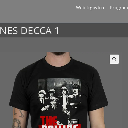
Web trgovina
Program
ONES DECCA 1