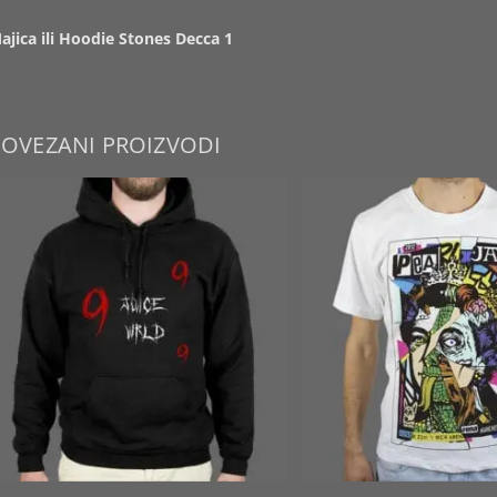
ajica ili Hoodie Stones Decca 1
POVEZANI PROIZVODI