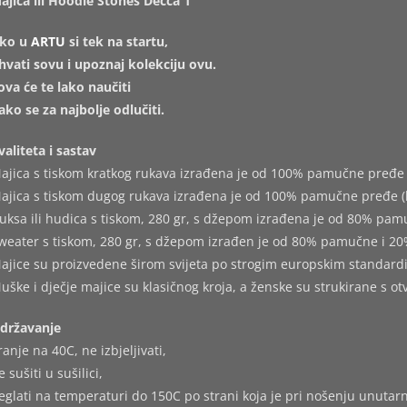
ajica ili Hoodie Stones Decca 1
ko u
ARTU
si tek na startu,
hvati sovu i upoznaj kolekciju ovu.
ova će te lako naučiti
ako se za najbolje odlučiti.
valiteta i sastav
ajica s tiskom kratkog rukava izrađena je od 100% pamučne pređe 
ajica s tiskom dugog rukava izrađena je od 100% pamučne pređe (
uksa ili hudica s tiskom, 280 gr, s džepom izrađena je od 80% pam
weater s tiskom, 280 gr, s džepom izrađen je od 80% pamučne i 20
ajice su proizvedene širom svijeta po strogim europskim standard
uške i dječje majice su klasičnog kroja, a ženske su strukirane s o
državanje
ranje na 40C, ne izbjeljivati,
e sušiti u sušilici,
eglati na temperaturi do 150C po strani koja je pri nošenju unutarn