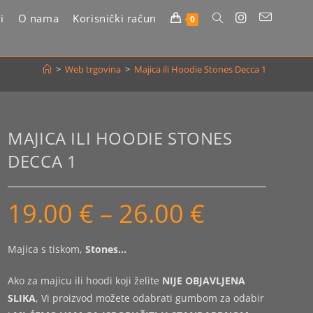
i
O nama
Korisnički račun
Uključi/isključi
0
pretragu
>
Web trgovina
>
Majica ili Hoodie Stones Decca 1
web-
stranice
MAJICA ILI HOODIE STONES
DECCA 1
19.00
€
–
26.00
€
Raspon
cijena:
od
19.00 €
do
Majica s tiskom,
Stones…
26.00 €
Ako za majicu ili hoodi koji želite
NIJE OBJAVLJENA
SLIKA
, Vi proizvod možete odabrati gumbom za odabir