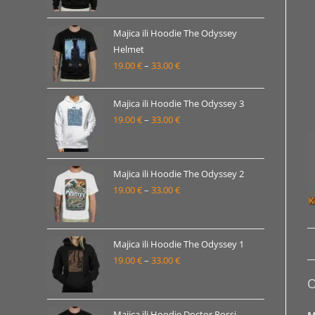
od
19.00 €
Majica ili Hoodie The Odyssey
Helmet
do
19.00
€
–
33.00
€
Raspon
33.00 €
cijena:
od
Majica ili Hoodie The Odyssey 3
19.00 €
19.00
€
–
33.00
€
Raspon
do
cijena:
33.00 €
od
19.00 €
Majica ili Hoodie The Odyssey 2
19.00
€
–
33.00
€
do
Raspon
33.00 €
cijena:
od
19.00 €
Majica ili Hoodie The Odyssey 1
19.00
€
–
33.00
€
do
Raspon
33.00 €
cijena:
O
od
19.00 €
Majica ili Hoodie Doctor Rossi