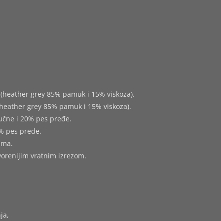
(heather grey 85% pamuk i 15% viskoza).
heather grey 85% pamuk i 15% viskoza).
učne i 20% pes pređe.
% pes pređe.
ima.
tvorenijim vratnim izrezom.
ja,