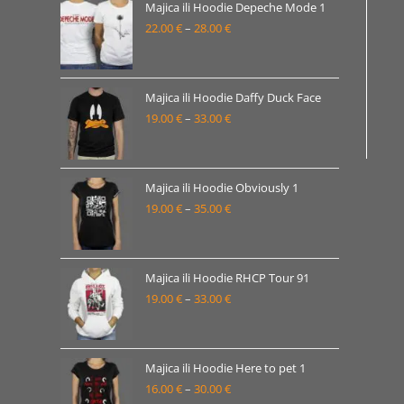
19.00 €
Majica ili Hoodie Depeche Mode 1
22.00
€
–
28.00
€
do
Raspon
33.00 €
cijena:
od
22.00 €
Majica ili Hoodie Daffy Duck Face
19.00
€
–
33.00
€
do
Raspon
28.00 €
cijena:
od
19.00 €
Majica ili Hoodie Obviously 1
19.00
€
–
35.00
€
do
Raspon
33.00 €
cijena:
od
19.00 €
Majica ili Hoodie RHCP Tour 91
19.00
€
–
33.00
€
do
Raspon
35.00 €
cijena:
od
19.00 €
Majica ili Hoodie Here to pet 1
16.00
€
–
30.00
€
do
Raspon