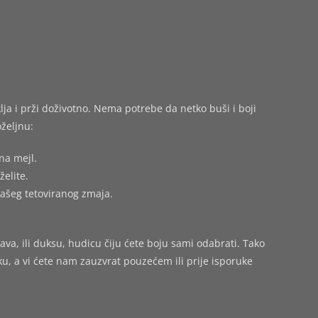
ja i prži doživotno. Nema potrebe da netko buši i boji
željnu:
na mejl.
želite.
vašeg tetoviranog zmaja.
ava, ili duksu, hudicu čiju ćete boju sami odabrati. Tako
 a vi ćete nam zauzvrat pouzećem ili prije isporuke