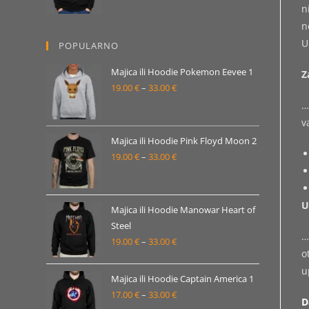
n
od
n
19.00 €
U
POPULARNO
do
33.00 €
Majica ili Hoodie Pokemon Eevee 1
Z
19.00
€
–
33.00
€
Raspon
…
cijena:
v
od
19.00 €
Majica ili Hoodie Pink Floyd Moon 2
19.00
€
–
33.00
€
do
Raspon
33.00 €
cijena:
od
U
19.00 €
Majica ili Hoodie Manowar Heart of
Steel
do
…
19.00
€
–
33.00
€
Raspon
33.00 €
o
cijena:
u
od
Majica ili Hoodie Captain America 1
19.00 €
17.00
€
–
33.00
€
Raspon
D