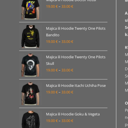
M
19.00
€
–
33.00
€
do
Raspon
A
33.00 €
cijena:
u
od
S
19.00 €
Majica ili Hoodie Twenty One Pilots
k
Bandito
do
19.00
€
–
33.00
€
Raspon
33.00 €
K
cijena:
M
od
Majica ili Hoodie Twenty One Pilots
M
19.00 €
Skull
D
19.00
€
–
33.00
€
do
Raspon
S
33.00 €
cijena:
M
od
Majica ili Hoodie Itachi Uchiha Pose
M
19.00 €
19.00
€
–
33.00
€
Raspon
do
cijena:
O
33.00 €
od
P
19.00 €
Majica ili Hoodie Goku & Vegeta
n
19.00
€
–
33.00
€
do
Raspon
p
33.00 €
cijena: