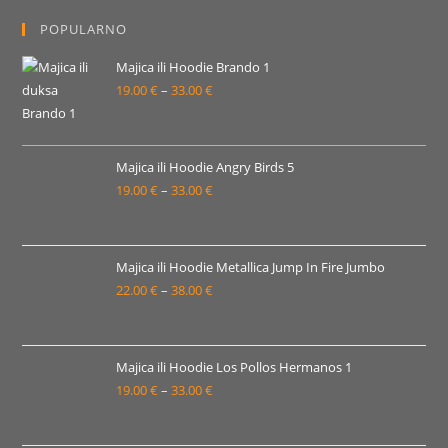
19.00 €
POPULARNO
do
33.00 €
Majica ili Hoodie Brando 1
19.00
€
–
33.00
€
Raspon
cijena:
od
19.00 €
Majica ili Hoodie Angry Birds 5
19.00
€
–
33.00
€
do
Raspon
33.00 €
cijena:
od
19.00 €
Majica ili Hoodie Metallica Jump In Fire Jumbo
22.00
€
–
38.00
€
do
Raspon
33.00 €
cijena:
od
22.00 €
Majica ili Hoodie Los Pollos Hermanos 1
19.00
€
–
33.00
€
do
Raspon
38.00 €
cijena:
od