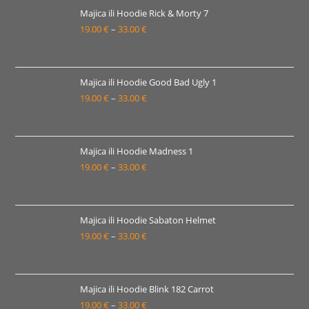
19.00 €
Majica ili Hoodie Rick & Morty 7
19.00
€
–
33.00
€
do
Raspon
33.00 €
cijena:
od
19.00 €
Majica ili Hoodie Good Bad Ugly 1
19.00
€
–
33.00
€
do
Raspon
33.00 €
cijena:
od
19.00 €
Majica ili Hoodie Madness 1
19.00
€
–
33.00
€
do
Raspon
33.00 €
cijena:
od
19.00 €
Majica ili Hoodie Sabaton Helmet
19.00
€
–
33.00
€
do
Raspon
33.00 €
cijena:
od
19.00 €
Majica ili Hoodie Blink 182 Carrot
19.00
€
–
33.00
€
do
Raspon