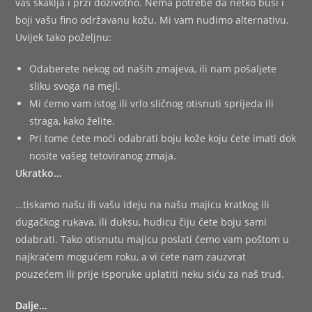
vas škaklja i prži doživotno. Nema potrebe da netko buši i
boji vašu fino održavanu kožu. Mi vam nudimo alternativu.
Uvijek tako poželjnu:
Odaberete nekog od naših zmajeva, ili nam pošaljete
sliku svoga na mejl.
Mi ćemo vam istog ili vrlo sličnog otisnuti sprijeda ili
straga, kako želite.
Pri tome ćete moći odabrati boju kože koju ćete imati dok
nosite vašeg tetoviranog zmaja.
Ukratko…
…tiskamo našu ili vašu ideju na našu majicu kratkog ili
dugačkog rukava, ili duksu, hudicu čiju ćete boju sami
odabrati. Tako otisnutu majicu poslati ćemo vam poštom u
najkraćem mogućem roku, a vi ćete nam zauzvrat
pouzećem ili prije isporuke uplatiti neku siću za naš trud.
Dalje…