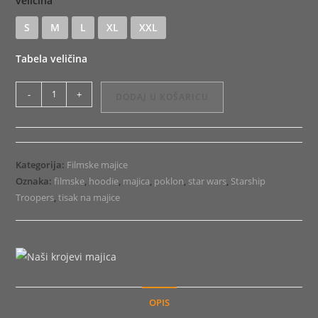
veličina
S
M
L
XL
XXL
Tabela veličina
Majica
-
+
DODAJ U KOŠARICU
ili
Hoodie
Starship
Troopers
Kategorija:
Filmske majice
količina
Oznaka:
filmske
,
hoodie
,
majica
,
poklon
,
star wars
,
Starship
Troopers
,
tisak na majice
OPIS