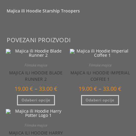
Majica ili Hoodie Starship Troopers
POVEZANI PROIZVODI
Filmske majice
Filmske majice
MAJICA ILI HOODIE BLADE
MAJICA ILI HOODIE IMPERIAL
RUNNER 2
COFFEE 1
Raspon
Raspo
19.00
€
–
33.00
€
19.00
€
–
33.00
€
cijena:
cijena:
od
od
Ovaj
Ovaj
Odaberi opcije
19.00 €
Odaberi opcije
19.00 €
proizvod
proizvo
do
do
ima
ima
33.00 €
33.00 €
više
više
varijanti.
varijanti
Opcije
Opcije
se
se
Filmske majice
mogu
mogu
odabrati
odabrat
MAJICA ILI HOODIE HARRY
na
na