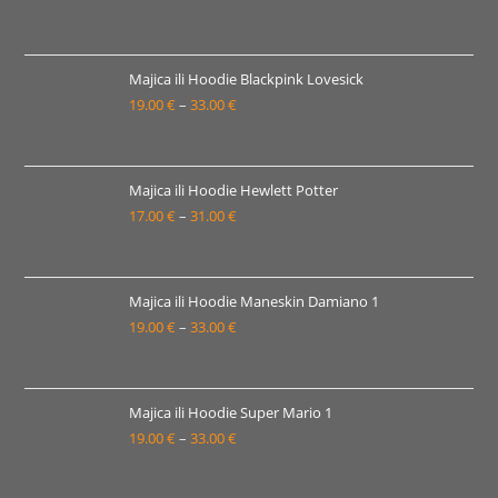
33.00 €
cijena:
od
19.00 €
Majica ili Hoodie Blackpink Lovesick
19.00
€
–
33.00
€
do
Raspon
33.00 €
cijena:
od
19.00 €
Majica ili Hoodie Hewlett Potter
17.00
€
–
31.00
€
do
Raspon
33.00 €
cijena:
od
17.00 €
Majica ili Hoodie Maneskin Damiano 1
19.00
€
–
33.00
€
do
Raspon
31.00 €
cijena:
od
19.00 €
Majica ili Hoodie Super Mario 1
19.00
€
–
33.00
€
do
Raspon
33.00 €
cijena:
od