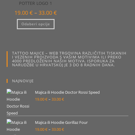
stranici
stranici
POTTER LOGO 1
proizvoda
proizvo
Raspon
19.00
€
–
33.00
€
cijena:
od
Ovaj
Odaberi opcije
19.00 €
proizvod
do
ima
33.00 €
više
varijanti.
Opcije
se
mogu
TATTOO MAJICE – WEB TRGOVINA RAZLIČITIH TISKANIH
odabrati
I VEZENIH PROIZVODA S VAŠIM MOTIVIMA ILI PREKO
na
4000 PREDLOŽENIH NAŠIH MOTIVA. ISPORUKA ZA
stranici
NARUDŽBE U HRVATSKOJ JE 3 DO 8 RADNIH DANA.
proizvoda
NAJNOVIJE
Majica ili Hoodie Doctor Rossi Speed
19.00
€
–
33.00
€
Raspon
cijena:
od
19.00 €
Majica ili Hoodie Gorillaz Four
19.00
€
–
33.00
€
do
Raspon