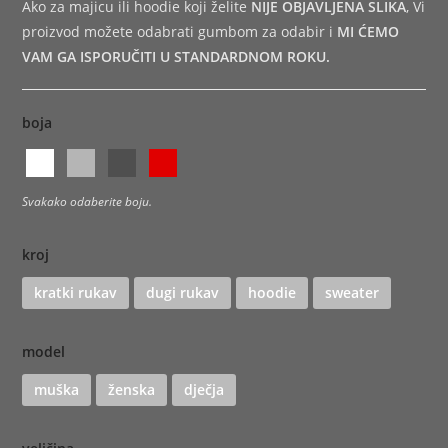
Ako za majicu ili hoodie koji želite
NIJE OBJAVLJENA SLIKA
, Vi
proizvod možete odabrati gumbom za odabir i
MI ĆEMO
VAM GA ISPORUČITI U STANDARDNOM ROKU.
boja
Svakako odaberite boju.
kroj
kratki rukav
dugi rukav
hoodie
sweater
model
muška
ženska
dječja