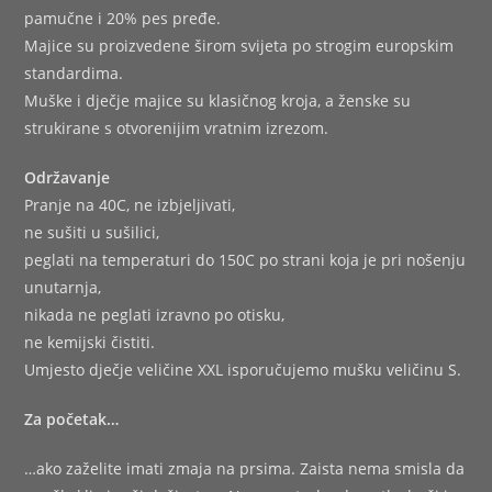
pamučne i 20% pes pređe.
Majice su proizvedene širom svijeta po strogim europskim
standardima.
Muške i dječje majice su klasičnog kroja, a ženske su
strukirane s otvorenijim vratnim izrezom.
Održavanje
Pranje na 40C, ne izbjeljivati,
ne sušiti u sušilici,
peglati na temperaturi do 150C po strani koja je pri nošenju
unutarnja,
nikada ne peglati izravno po otisku,
ne kemijski čistiti.
Umjesto dječje veličine XXL isporučujemo mušku veličinu S.
Za početak…
…ako zaželite imati zmaja na prsima. Zaista nema smisla da