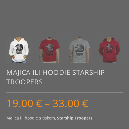
MAJICA ILI HOODIE STARSHIP
TROOPERS
19.00
€
–
33.00
€
Raspon
cijena:
od
19.00 €
do
Majica ili hoodie s tiskom,
Starship Troopers
.
33.00 €