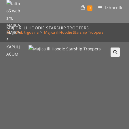
Preskoči
Izbornik
0
na
sadržaj
MAJICA ILI HOODIE STARSHIP TROOPERS
>
Web trgovina
>
Majica ili Hoodie Starship Troopers