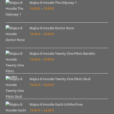
19.00 €
Majica ili Hoodie The Odyssey 1
19.00
€
–
33.00
€
do
Raspon
33.00 €
cijena:
od
19.00 €
Majica ili Hoodie Doctor Rossi
19.00
€
–
33.00
€
do
Raspon
33.00 €
cijena:
od
19.00 €
Majica ili Hoodie Twenty One Pilots Bandito
19.00
€
–
33.00
€
do
Raspon
33.00 €
cijena:
od
19.00 €
Majica ili Hoodie Twenty One Pilots Skull
19.00
€
–
33.00
€
do
Raspon
33.00 €
cijena:
od
19.00 €
Majica ili Hoodie Itachi Uchiha Pose
19.00
€
–
33.00
€
do
Raspon