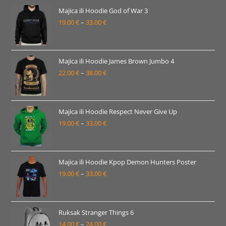
Majica ili Hoodie God of War 3
19.00
€
–
33.00
€
Raspon
cijena:
od
19.00 €
Majica ili Hoodie James Brown Jumbo 4
22.00
€
–
38.00
€
do
Raspon
33.00 €
cijena:
od
22.00 €
Majica ili Hoodie Respect Never Give Up
19.00
€
–
33.00
€
do
Raspon
38.00 €
cijena:
od
19.00 €
Majica ili Hoodie Kpop Demon Hunters Poster
19.00
€
–
33.00
€
do
Raspon
33.00 €
cijena:
od
19.00 €
Ruksak Stranger Things 6
14.00
€
–
24.00
€
do
Raspon