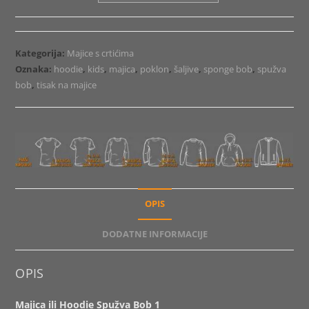
Hoodie
Spužva
Bob
Kategorija:
Majice s crtićima
1
Oznaka:
hoodie
,
kids
,
majica
,
poklon
,
šaljive
,
sponge bob
,
spužva
količina
bob
,
tisak na majice
OPIS
DODATNE INFORMACIJE
OPIS
Majica ili Hoodie Spužva Bob 1