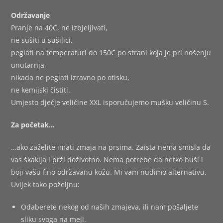
Održavanje
Pranje na 40C, ne izbjeljivati,
ne sušiti u sušilici,
peglati na temperaturi do 150C po strani koja je pri nošenju
unutarnja,
nikada ne peglati izravno po otisku,
ne kemijski čistiti.
Umjesto dječje veličine XXL isporučujemo mušku veličinu S.
Za početak…
…ako zaželite imati zmaja na prsima. Zaista nema smisla da
vas škaklja i prži doživotno. Nema potrebe da netko buši i
boji vašu fino održavanu kožu. Mi vam nudimo alternativu.
Uvijek tako poželjnu:
Odaberete nekog od naših zmajeva, ili nam pošaljete
sliku svoga na mejl.