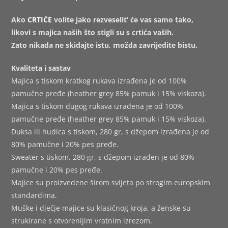
Ako
CRTIĆE
volite jako rezveselit’ će vas samo tako,
likovi s majica naših što stigli su s crtića vaših.
Zato nikada ne skidajte istu, možda zavrijedite bistu.
Kvaliteta i sastav
Majica s tiskom kratkog rukava izrađena je od 100%
pamučne pređe (heather grey 85% pamuk i 15% viskoza).
Majica s tiskom dugog rukava izrađena je od 100%
pamučne pređe (heather grey 85% pamuk i 15% viskoza).
Duksa ili hudica s tiskom, 280 gr, s džepom izrađena je od
80% pamučne i 20% pes pređe.
Sweater s tiskom, 280 gr, s džepom izrađen je od 80%
pamučne i 20% pes pređe.
Majice su proizvedene širom svijeta po strogim europskim
standardima.
Muške i dječje majice su klasičnog kroja, a ženske su
strukirane s otvorenijim vratnim izrezom.