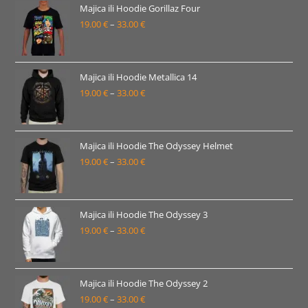
19.00 €
Majica ili Hoodie Gorillaz Four
19.00
€
–
33.00
€
do
Raspon
33.00 €
cijena:
od
19.00 €
Majica ili Hoodie Metallica 14
19.00
€
–
33.00
€
do
Raspon
33.00 €
cijena:
od
19.00 €
Majica ili Hoodie The Odyssey Helmet
19.00
€
–
33.00
€
do
Raspon
33.00 €
cijena:
od
19.00 €
Majica ili Hoodie The Odyssey 3
19.00
€
–
33.00
€
do
Raspon
33.00 €
cijena:
od
19.00 €
Majica ili Hoodie The Odyssey 2
19.00
€
–
33.00
€
do
Raspon