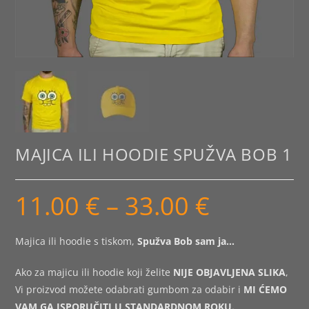
MAJICA ILI HOODIE SPUŽVA BOB 1
11.00
€
–
33.00
€
Raspon
cijena:
od
11.00 €
do
Majica ili hoodie s tiskom,
Spužva Bob sam ja…
33.00 €
Ako za majicu ili hoodie koji želite
NIJE OBJAVLJENA SLIKA
,
Vi proizvod možete odabrati gumbom za odabir i
MI ĆEMO
VAM GA ISPORUČITI U STANDARDNOM ROKU.