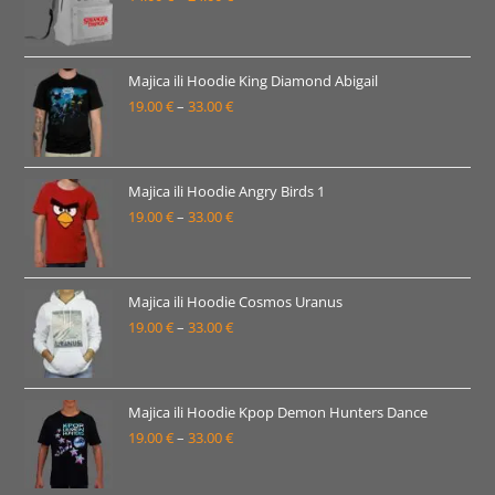
33.00 €
cijena:
od
14.00 €
Majica ili Hoodie King Diamond Abigail
19.00
€
–
33.00
€
do
Raspon
24.00 €
cijena:
od
19.00 €
Majica ili Hoodie Angry Birds 1
19.00
€
–
33.00
€
do
Raspon
33.00 €
cijena:
od
19.00 €
Majica ili Hoodie Cosmos Uranus
19.00
€
–
33.00
€
do
Raspon
33.00 €
cijena:
od
19.00 €
Majica ili Hoodie Kpop Demon Hunters Dance
19.00
€
–
33.00
€
do
Raspon
33.00 €
cijena:
od