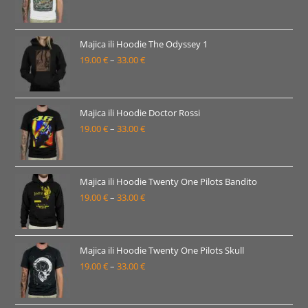
33.00 €
cijena:
od
19.00 €
Majica ili Hoodie The Odyssey 1
19.00
€
–
33.00
€
do
Raspon
33.00 €
cijena:
od
19.00 €
Majica ili Hoodie Doctor Rossi
19.00
€
–
33.00
€
do
Raspon
33.00 €
cijena:
od
19.00 €
Majica ili Hoodie Twenty One Pilots Bandito
19.00
€
–
33.00
€
do
Raspon
33.00 €
cijena:
od
19.00 €
Majica ili Hoodie Twenty One Pilots Skull
19.00
€
–
33.00
€
do
Raspon
33.00 €
cijena:
od