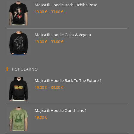
19.00 €
Majica ili Hoodie Itachi Uchiha Pose
19.00
€
–
33.00
€
do
Raspon
33.00 €
cijena:
od
19.00 €
Majica ili Hoodie Goku & Vegeta
19.00
€
–
33.00
€
do
Raspon
33.00 €
cijena:
od
19.00 €
POPULARNO
do
33.00 €
Majica ili Hoodie Back To The Future 1
19.00
€
–
33.00
€
Raspon
cijena:
od
19.00 €
Majica ili Hoodie Our chains 1
19.00
€
do
33.00 €