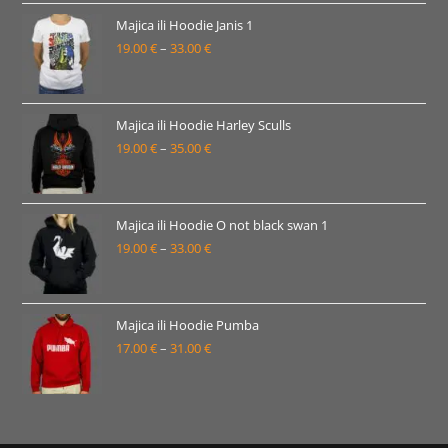
19.00 €
Majica ili Hoodie Janis 1
19.00
€
–
33.00
€
do
Raspon
33.00 €
cijena:
od
19.00 €
Majica ili Hoodie Harley Sculls
19.00
€
–
35.00
€
do
Raspon
33.00 €
cijena:
od
19.00 €
Majica ili Hoodie O not black swan 1
19.00
€
–
33.00
€
do
Raspon
35.00 €
cijena:
od
19.00 €
Majica ili Hoodie Pumba
17.00
€
–
31.00
€
do
Raspon
33.00 €
cijena:
od
17.00 €