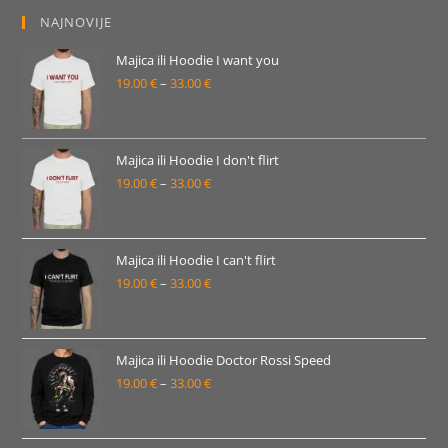
NAJNOVIJE
Majica ili Hoodie I want you
19.00
€
–
33.00
€
Raspon
cijena:
od
19.00 €
Majica ili Hoodie I don't flirt
19.00
€
–
33.00
€
do
Raspon
33.00 €
cijena:
od
19.00 €
Majica ili Hoodie I can't flirt
19.00
€
–
33.00
€
do
Raspon
33.00 €
cijena:
od
19.00 €
Majica ili Hoodie Doctor Rossi Speed
19.00
€
–
33.00
€
do
Raspon
33.00 €
cijena:
od