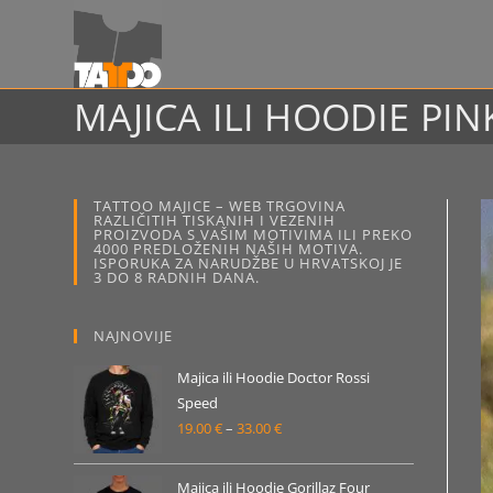
Preskoči
na
sadržaj
MAJICA ILI HOODIE PI
TATTOO MAJICE – WEB TRGOVINA
RAZLIČITIH TISKANIH I VEZENIH
PROIZVODA S VAŠIM MOTIVIMA ILI PREKO
4000 PREDLOŽENIH NAŠIH MOTIVA.
ISPORUKA ZA NARUDŽBE U HRVATSKOJ JE
3 DO 8 RADNIH DANA.
NAJNOVIJE
Majica ili Hoodie Doctor Rossi
Speed
19.00
€
–
33.00
€
Raspon
cijena:
od
Majica ili Hoodie Gorillaz Four