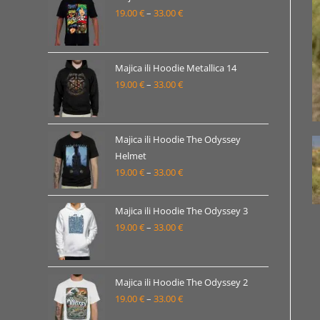
19.00 €
19.00
€
–
33.00
€
Raspon
do
cijena:
33.00 €
od
19.00 €
Majica ili Hoodie Metallica 14
19.00
€
–
33.00
€
do
Raspon
33.00 €
cijena:
od
19.00 €
Majica ili Hoodie The Odyssey
Helmet
do
19.00
€
–
33.00
€
Raspon
33.00 €
cijena:
od
Majica ili Hoodie The Odyssey 3
19.00 €
19.00
€
–
33.00
€
Raspon
do
cijena:
33.00 €
od
19.00 €
Majica ili Hoodie The Odyssey 2
19.00
€
–
33.00
€
do
Raspon
33.00 €
cijena: