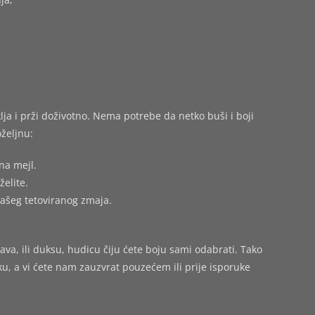
ja i prži doživotno. Nema potrebe da netko buši i boji
željnu:
na mejl.
želite.
vašeg tetoviranog zmaja.
ava, ili duksu, hudicu čiju ćete boju sami odabrati. Tako
 a vi ćete nam zauzvrat pouzećem ili prije isporuke