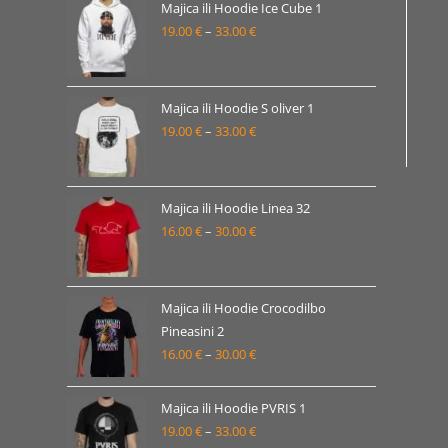
19.00 €
Majica ili Hoodie Ice Cube 1
19.00
€
–
33.00
€
do
Raspon
33.00 €
cijena:
od
19.00 €
Majica ili Hoodie S oliver 1
19.00
€
–
33.00
€
do
Raspon
33.00 €
cijena:
od
19.00 €
Majica ili Hoodie Linea 32
16.00
€
–
30.00
€
do
Raspon
33.00 €
cijena:
od
16.00 €
Majica ili Hoodie Crocodilbo
Pineasini 2
do
16.00
€
–
30.00
€
Raspon
30.00 €
cijena:
od
Majica ili Hoodie PVRIS 1
16.00 €
19.00
€
–
33.00
€
Raspon