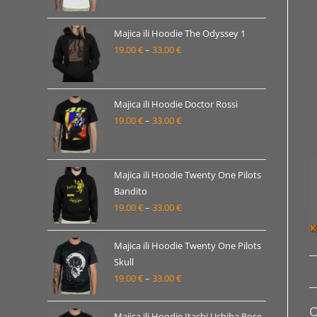
od
19.00 €
Majica ili Hoodie The Odyssey 1
19.00
€
–
33.00
€
do
Raspon
33.00 €
cijena:
od
19.00 €
Majica ili Hoodie Doctor Rossi
19.00
€
–
33.00
€
do
Raspon
33.00 €
cijena:
od
19.00 €
Majica ili Hoodie Twenty One Pilots
Bandito
do
19.00
€
–
33.00
€
Raspon
33.00 €
cijena:
od
Majica ili Hoodie Twenty One Pilots
19.00 €
Skull
19.00
€
–
33.00
€
do
Raspon
33.00 €
cijena:
O
od
Majica ili Hoodie Itachi Uchiha Pose