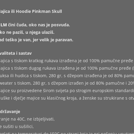
ajica ili Hoodie Pinkman Skull
ILM
čini čuda, oko nas je posvuda.
ko ne paziš, u njega ulaziš.
ad teško je van, jer velik je paravan.
valiteta i sastav
ajica s tiskom kratkog rukava izrađena je od 100% pamučne pređe 
ajica s tiskom dugog rukava izrađena je od 100% pamučne pređe (
uksa ili hudica s tiskom, 280 gr, s džepom izrađena je od 80% pam
weater s tiskom, 280 gr, s džepom izrađen je od 80% pamučne i 20
ajice su proizvedene širom svijeta po strogim europskim standard
uške i dječje majice su klasičnog kroja, a ženske su strukirane s o
državanje
ranje na 40C, ne izbjeljivati,
e sušiti u sušilici,
eglati na temperaturi do 150C po strani koja je pri nošenju unutarn