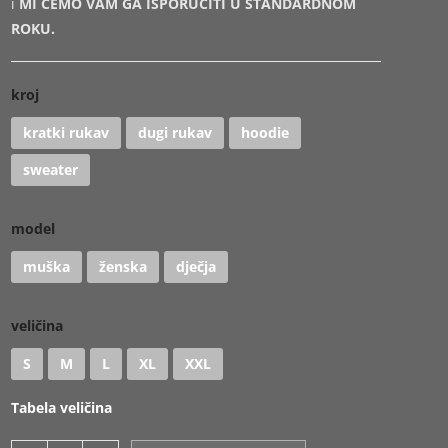
i
MI ĆEMO VAM GA ISPORUČITI U STANDARDNOM
ROKU.
kroj
kratki rukav
dugi rukav
hoodie
sweater
model
muška
ženska
dječja
veličina
S
M
L
XL
XXL
Tabela veličina