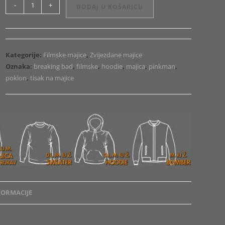
Majica
-
+
DODAJ U KOŠARICU
ili
Hoodie
Pinkman
Skull
Kategorije:
Filmske majice
,
Zvijezdane majice
količina
Oznaka:
breaking bad
,
filmske
,
hoodie
,
majica
,
pinkman
,
poklon
,
tisak na majice
ORMACIJE