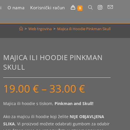
i
O nama
Korisnički račun
Uključi/isključi
0
pretragu
>
Web trgovina
>
Majica ili Hoodie Pinkman Skull
web-
stranice
MAJICA ILI HOODIE PINKMAN
SKULL
19.00
€
–
33.00
€
Raspon
cijena:
od
19.00 €
do
Majica ili hoodie s tiskom,
Pinkman and Skull!
33.00 €
Ako za majicu ili hoodie koji želite
NIJE OBJAVLJENA
SLIKA
, Vi proizvod možete odabrati gumbom za odabir