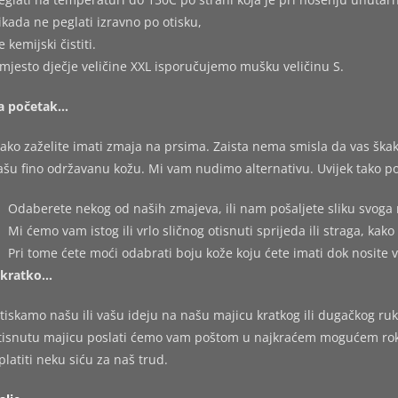
ikada ne peglati izravno po otisku,
e kemijski čistiti.
mjesto dječje veličine XXL isporučujemo mušku veličinu S.
a početak…
ako zaželite imati zmaja na prsima. Zaista nema smisla da vas škakl
ašu fino održavanu kožu. Mi vam nudimo alternativu. Uvijek tako po
Odaberete nekog od naših zmajeva, ili nam pošaljete sliku svoga 
Mi ćemo vam istog ili vrlo sličnog otisnuti sprijeda ili straga, kako 
Pri tome ćete moći odabrati boju kože koju ćete imati dok nosite 
kratko…
tiskamo našu ili vašu ideju na našu majicu kratkog ili dugačkog ruk
tisnutu majicu poslati ćemo vam poštom u najkraćem mogućem roku,
platiti neku siću za naš trud.