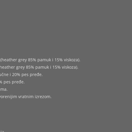
(heather grey 85% pamuk i 15% viskoza).
heather grey 85% pamuk i 15% viskoza).
učne i 20% pes pređe.
% pes pređe.
ima.
tvorenijim vratnim izrezom.
ja,