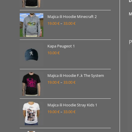
D
33.00 €
cijena:
od
M
19.00 €
Majica ili Hoodie Minecraft 2
19.00
€
–
33.00
€
do
Raspon
33.00 €
cijena:
od
19.00 €
Kapa Peugeot 1
10.00
€
do
33.00 €
Majica ili Hoodie F..k The System
19.00
€
–
33.00
€
Raspon
cijena:
od
19.00 €
Majica ili Hoodie Stray Kids 1
19.00
€
–
33.00
€
do
Raspon
33.00 €
cijena:
od