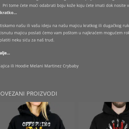
Pri tome ćete moći odabrati boju kože koju ćete imati dok nosite 
kratko…
tiskamo našu ili vašu ideju na našu majicu kratkog ili dugačkog ruk
tisnutu majicu poslati ćemo vam poštom u najkraćem mogućem roku,
platiti neku siću za naš trud.
alje…
ajica ili Hoodie Melani Martinez Crybaby
POVEZANI PROIZVODI