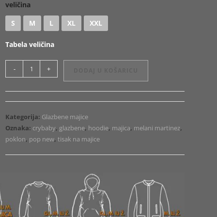
veličina
S
M
L
XL
XXL
Tabela veličina
Majica
-
+
DODAJ U KOŠARICU
ili
Hoodie
Melani
Martinez
Kategorija:
Glazbene majice
Crybaby
Oznaka:
crybaby
,
glazbene
,
hoodie
,
majica
,
melani martinez
,
količina
poklon
,
pop new
,
tisak na majice