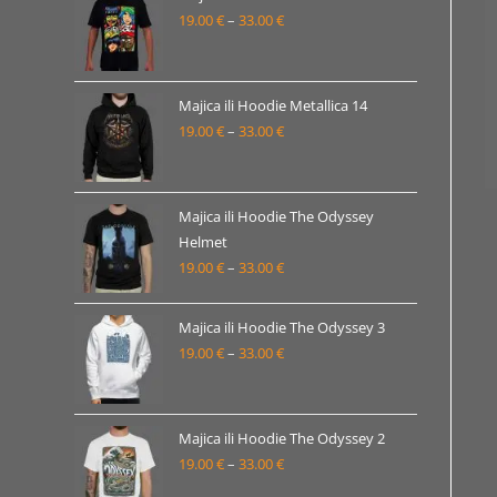
19.00 €
19.00
€
–
33.00
€
Raspon
do
cijena:
33.00 €
od
19.00 €
Majica ili Hoodie Metallica 14
19.00
€
–
33.00
€
do
Raspon
33.00 €
cijena:
od
19.00 €
Majica ili Hoodie The Odyssey
Helmet
do
19.00
€
–
33.00
€
Raspon
33.00 €
cijena:
od
Majica ili Hoodie The Odyssey 3
19.00 €
19.00
€
–
33.00
€
Raspon
do
cijena:
33.00 €
od
19.00 €
Majica ili Hoodie The Odyssey 2
19.00
€
–
33.00
€
do
Raspon
33.00 €
cijena: