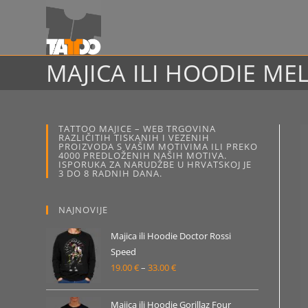
Preskoči
na
sadržaj
MAJICA ILI HOODIE ME
TATTOO MAJICE – WEB TRGOVINA
RAZLIČITIH TISKANIH I VEZENIH
PROIZVODA S VAŠIM MOTIVIMA ILI PREKO
4000 PREDLOŽENIH NAŠIH MOTIVA.
ISPORUKA ZA NARUDŽBE U HRVATSKOJ JE
3 DO 8 RADNIH DANA.
NAJNOVIJE
Majica ili Hoodie Doctor Rossi
Speed
19.00
€
–
33.00
€
Raspon
cijena:
od
Majica ili Hoodie Gorillaz Four