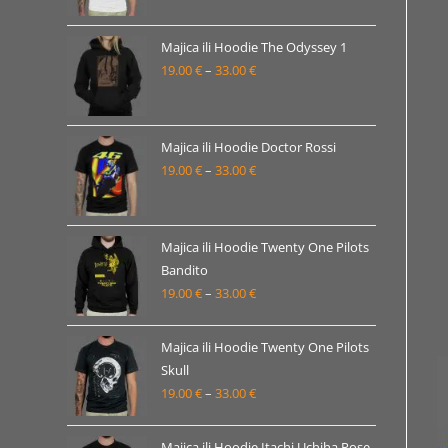
od
19.00 €
Majica ili Hoodie The Odyssey 1
19.00
€
–
33.00
€
do
Raspon
33.00 €
cijena:
od
19.00 €
Majica ili Hoodie Doctor Rossi
19.00
€
–
33.00
€
do
Raspon
33.00 €
cijena:
od
19.00 €
Majica ili Hoodie Twenty One Pilots
Bandito
do
19.00
€
–
33.00
€
Raspon
33.00 €
cijena:
od
Majica ili Hoodie Twenty One Pilots
19.00 €
Skull
19.00
€
–
33.00
€
do
Raspon
33.00 €
cijena:
od
Majica ili Hoodie Itachi Uchiha Pose