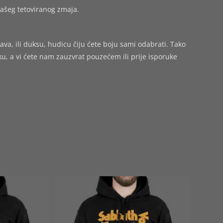
vašeg tetoviranog zmaja.
ava, ili duksu, hudicu čiju ćete boju sami odabrati. Tako
 a vi ćete nam zauzvrat pouzećem ili prije isporuke