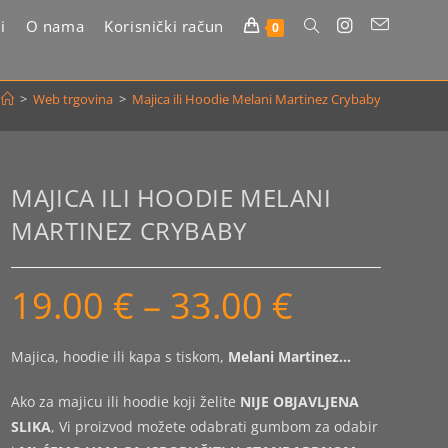
i
O nama
Korisnički račun
Uključi/isključi
0
pretragu
>
Web trgovina
>
Majica ili Hoodie Melani Martinez Crybaby
web-
stranice
MAJICA ILI HOODIE MELANI
MARTINEZ CRYBABY
19.00
€
–
33.00
€
Raspon
cijena:
od
19.00 €
do
Majica, hoodie ili kapa s tiskom,
Melani Martinez…
33.00 €
Ako za majicu ili hoodie koji želite
NIJE OBJAVLJENA
SLIKA
, Vi proizvod možete odabrati gumbom za odabir