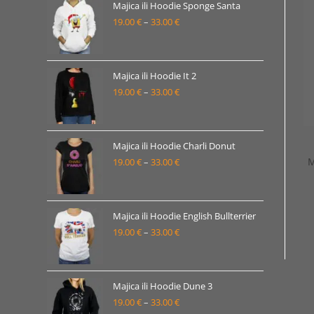
19.00 €
Majica ili Hoodie Sponge Santa
19.00
€
–
33.00
€
do
Raspon
33.00 €
cijena:
od
19.00 €
Majica ili Hoodie It 2
19.00
€
–
33.00
€
do
Raspon
33.00 €
cijena:
od
19.00 €
Majica ili Hoodie Charli Donut
M
19.00
€
–
33.00
€
do
Raspon
33.00 €
cijena:
od
19.00 €
Majica ili Hoodie English Bullterrier
19.00
€
–
33.00
€
do
Raspon
33.00 €
cijena:
od
19.00 €
Majica ili Hoodie Dune 3
19.00
€
–
33.00
€
do
Raspon