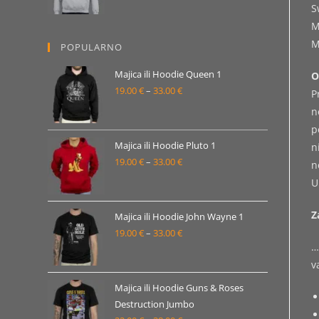
S
od
M
19.00 €
M
POPULARNO
do
33.00 €
Majica ili Hoodie Queen 1
O
19.00
€
–
33.00
€
Raspon
P
cijena:
n
od
p
19.00 €
Majica ili Hoodie Pluto 1
n
19.00
€
–
33.00
€
do
Raspon
n
33.00 €
cijena:
U
od
Z
19.00 €
Majica ili Hoodie John Wayne 1
19.00
€
–
33.00
€
do
Raspon
…
33.00 €
cijena:
v
od
19.00 €
Majica ili Hoodie Guns & Roses
Destruction Jumbo
do