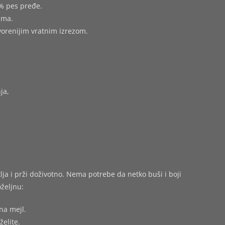
% pes pređe.
ima.
tvorenijim vratnim izrezom.
ja,
ja i prži doživotno. Nema potrebe da netko buši i boji
željnu:
na mejl.
želite.