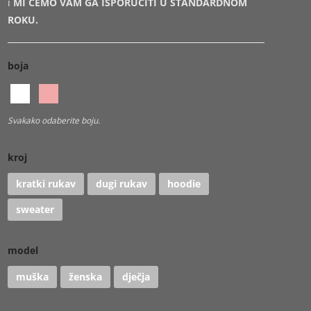
i
MI ĆEMO VAM GA ISPORUČITI U STANDARDNOM
ROKU.
boja
Svakako odaberite boju.
kroj
kratki rukav
dugi rukav
hoodie
sweater
model
muška
ženska
dječja