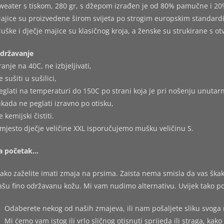
weater s tiskom, 280 gr, s džepom izrađen je od 80% pamučne i 20
ajice su proizvedene širom svijeta po strogim europskim standard
uške i dječje majice su klasičnog kroja, a ženske su strukirane s o
državanje
ranje na 40C, ne izbjeljivati,
e sušiti u sušilici,
eglati na temperaturi do 150C po strani koja je pri nošenju unutarn
ikada ne peglati izravno po otisku,
e kemijski čistiti.
mjesto dječje veličine XXL isporučujemo mušku veličinu S.
a početak…
ako zaželite imati zmaja na prsima. Zaista nema smisla da vas škakl
ašu fino održavanu kožu. Mi vam nudimo alternativu. Uvijek tako po
Odaberete nekog od naših zmajeva, ili nam pošaljete sliku svoga 
Mi ćemo vam istog ili vrlo sličnog otisnuti sprijeda ili straga, kako 