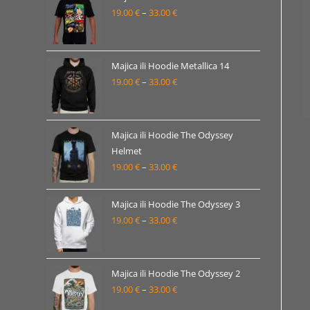
19.00 €
19.00
€
–
33.00
€
Raspon
do
cijena:
33.00 €
od
19.00 €
Majica ili Hoodie Metallica 14
19.00
€
–
33.00
€
do
Raspon
33.00 €
cijena:
od
19.00 €
Majica ili Hoodie The Odyssey
Helmet
do
19.00
€
–
33.00
€
Raspon
33.00 €
cijena:
od
Majica ili Hoodie The Odyssey 3
19.00 €
19.00
€
–
33.00
€
Raspon
do
cijena:
33.00 €
od
19.00 €
Majica ili Hoodie The Odyssey 2
19.00
€
–
33.00
€
do
Raspon
33.00 €
cijena: