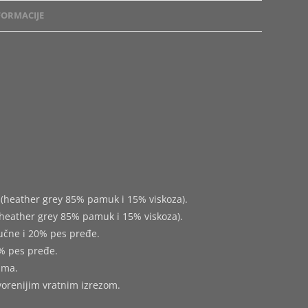
ORMACIJE
(heather grey 85% pamuk i 15% viskoza).
heather grey 85% pamuk i 15% viskoza).
učne i 20% pes pređe.
% pes pređe.
ima.
tvorenijim vratnim izrezom.