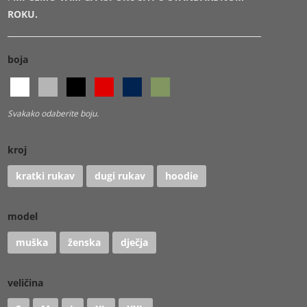
ROKU.
boja
Svakako odaberite boju.
kroj
kratki rukav
dugi rukav
hoodie
model
muška
ženska
dječja
veličina