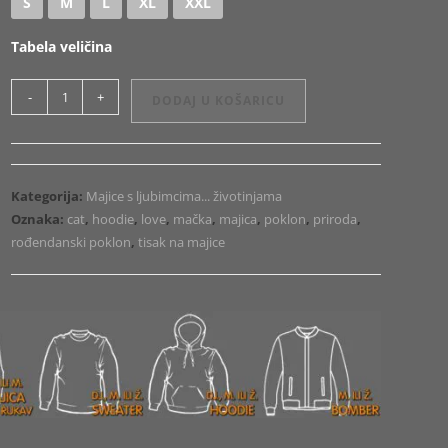
S
M
L
XL
XXL
Tabela veličina
Majica
-
+
DODAJ U KOŠARICU
ili
Hoodie
Love
2
Kategorija:
Majice s ljubimcima... životinjama
količina
Oznaka:
cat
,
hoodie
,
love
,
mačka
,
majica
,
poklon
,
priroda
,
rođendanski poklon
,
tisak na majice