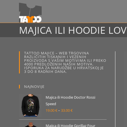
Preskoči
na
sadržaj
MAJICA ILI HOODIE LOV
TATTOO MAJICE – WEB TRGOVINA
RAZLIČITIH TISKANIH I VEZENIH
PROIZVODA S VAŠIM MOTIVIMA ILI PREKO
4000 PREDLOŽENIH NAŠIH MOTIVA.
ISPORUKA ZA NARUDŽBE U HRVATSKOJ JE
3 DO 8 RADNIH DANA.
NAJNOVIJE
Majica ili Hoodie Doctor Rossi
Speed
19.00
€
–
33.00
€
Raspon
cijena:
od
Majica ili Hoodie Gorillaz Four