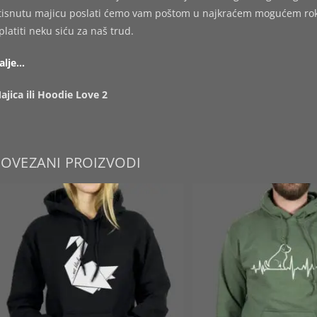
tisnutu majicu poslati ćemo vam poštom u najkraćem mogućem roku,
platiti neku siću za naš trud.
alje…
ajica ili Hoodie Love 2
POVEZANI PROIZVODI