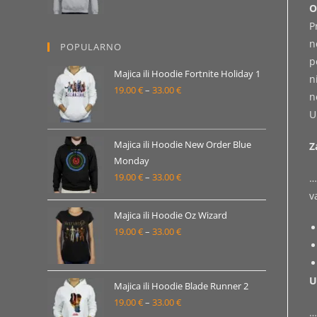
O
od
P
19.00 €
n
POPULARNO
do
p
33.00 €
Majica ili Hoodie Fortnite Holiday 1
n
19.00
€
–
33.00
€
Raspon
n
cijena:
U
od
19.00 €
Majica ili Hoodie New Order Blue
Z
Monday
do
19.00
€
–
33.00
€
Raspon
…
33.00 €
cijena:
v
od
Majica ili Hoodie Oz Wizard
19.00 €
19.00
€
–
33.00
€
Raspon
do
cijena:
33.00 €
od
U
19.00 €
Majica ili Hoodie Blade Runner 2
19.00
€
–
33.00
€
do
Raspon
…