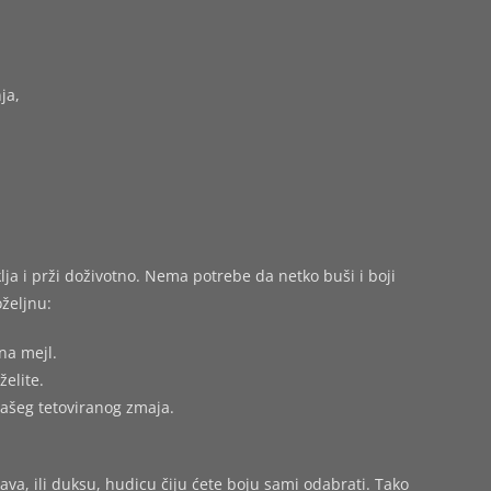
ja,
ja i prži doživotno. Nema potrebe da netko buši i boji
željnu:
na mejl.
želite.
vašeg tetoviranog zmaja.
ava, ili duksu, hudicu čiju ćete boju sami odabrati. Tako