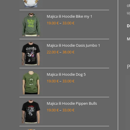
33.00 €
cijena:
o
od
u
19.00 €
Majica ili Hoodie Bike my 1
19.00
€
–
33.00
€
do
Raspon
D
33.00 €
cijena:
od
M
19.00 €
Majica ili Hoodie Oasis Jumbo 1
22.00
€
–
38.00
€
do
Raspon
33.00 €
cijena:
od
22.00 €
Majica ili Hoodie Dog 5
19.00
€
–
33.00
€
do
Raspon
38.00 €
cijena:
od
19.00 €
Majica ili Hoodie Pippen Bulls
19.00
€
–
33.00
€
do
Raspon
33.00 €
cijena:
od