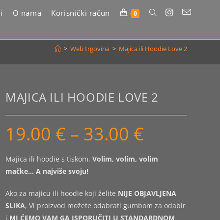
i
O nama
Korisnički račun
Uključi/isključi
0
pretragu
>
Web trgovina
>
Majica ili Hoodie Love 2
web-
stranice
MAJICA ILI HOODIE LOVE 2
19.00
€
–
33.00
€
Raspon
cijena:
od
19.00 €
do
Majica ili hoodie s tiskom,
Volim, volim, volim
33.00 €
mačke… A najviše svoju!
Ako za majicu ili hoodie koji želite
NIJE OBJAVLJENA
SLIKA
, Vi proizvod možete odabrati gumbom za odabir
i
MI ĆEMO VAM GA ISPORUČITI U STANDARDNOM