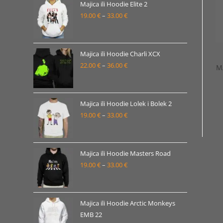
19.00 €
Majica ili Hoodie Elite 2
19.00
€
–
33.00
€
do
Raspon
33.00 €
cijena:
od
19.00 €
Majica ili Hoodie Charli XCX
22.00
€
–
36.00
€
do
Raspon
M
33.00 €
cijena:
od
22.00 €
Majica ili Hoodie Lolek i Bolek 2
19.00
€
–
33.00
€
do
Raspon
36.00 €
cijena:
od
19.00 €
Majica ili Hoodie Masters Road
19.00
€
–
33.00
€
do
Raspon
33.00 €
cijena:
od
19.00 €
Majica ili Hoodie Arctic Monkeys
EMB 22
do