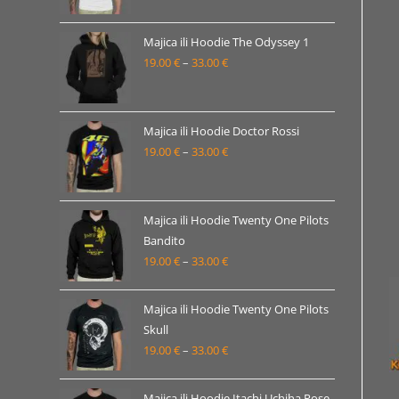
od
19.00 €
Majica ili Hoodie The Odyssey 1
19.00
€
–
33.00
€
do
Raspon
33.00 €
cijena:
od
19.00 €
Majica ili Hoodie Doctor Rossi
19.00
€
–
33.00
€
do
Raspon
33.00 €
cijena:
od
19.00 €
Majica ili Hoodie Twenty One Pilots
Bandito
do
19.00
€
–
33.00
€
Raspon
33.00 €
cijena:
od
Majica ili Hoodie Twenty One Pilots
19.00 €
Skull
19.00
€
–
33.00
€
do
Raspon
33.00 €
cijena:
od
Majica ili Hoodie Itachi Uchiha Pose