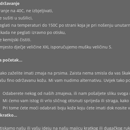
državanje
ranje na 40C, ne izbjeljivati,
e sušiti u sušilici,
eglati na temperaturi do 150C po strani koja je pri nošenju unutarn
ikada ne peglati izravno po otisku,
e kemijski čistiti.
mjesto dječje veličine XXL isporučujemo mušku veličinu S.
a početak…
ako zaželite imati zmaja na prsima. Zaista nema smisla da vas škakl
ašu fino održavanu kožu. Mi vam nudimo alternativu. Uvijek tako po
Odaberete nekog od naših zmajeva, ili nam pošaljete sliku svoga 
Mi ćemo vam istog ili vrlo sličnog otisnuti sprijeda ili straga, kako 
Pri tome ćete moći odabrati boju kože koju ćete imati dok nosite 
kratko…
tiskamo našu ili vašu ideju na našu majicu kratkog ili dugačkog ruk