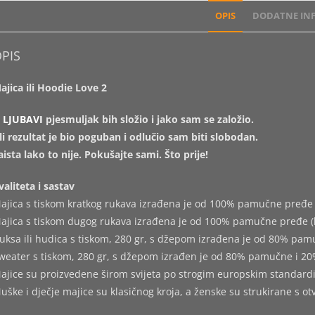
OPIS
DODATNE INF
PIS
ajica ili Hoodie Love 2
O
LJUBAVI
pjesmuljak bih složio i jako sam se založio.
li rezultat je bio poguban i odlučio sam biti slobodan.
aista lako to nije. Pokušajte sami. Što prije!
valiteta i sastav
ajica s tiskom kratkog rukava izrađena je od 100% pamučne pređe 
ajica s tiskom dugog rukava izrađena je od 100% pamučne pređe (
uksa ili hudica s tiskom, 280 gr, s džepom izrađena je od 80% pam
weater s tiskom, 280 gr, s džepom izrađen je od 80% pamučne i 20
ajice su proizvedene širom svijeta po strogim europskim standard
uške i dječje majice su klasičnog kroja, a ženske su strukirane s o