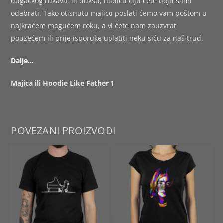
dugačkog rukava, ili duksu, hudicu čiju ćete boju sami
odabrati. Tako otisnutu majicu poslati ćemo vam poštom u
najkraćem mogućem roku, a vi ćete nam zauzvrat
pouzećem ili prije isporuke uplatiti neku siću za naš trud.
Dalje…
Majica ili Hoodie Like Father 1
POVEZANI PROIZVODI