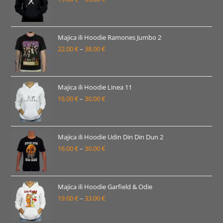
33.00 €
cijena:
od
19.00 €
Majica ili Hoodie Ramones Jumbo 2
22.00
€
–
38.00
€
do
Raspon
33.00 €
cijena:
od
22.00 €
Majica ili Hoodie Linea 11
16.00
€
–
30.00
€
do
Raspon
38.00 €
cijena:
od
16.00 €
Majica ili Hoodie Udin Din Din Dun 2
16.00
€
–
30.00
€
do
Raspon
30.00 €
cijena:
od
16.00 €
Majica ili Hoodie Garfield & Odie
19.00
€
–
33.00
€
do
Raspon
30.00 €
cijena: