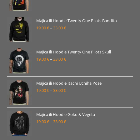
33.00 €
cijena:
od
19.00 €
Majica ili Hoodie Twenty One Pilots Bandito
19.00
€
–
33.00
€
do
Raspon
33.00 €
cijena:
od
19.00 €
Majica ili Hoodie Twenty One Pilots Skull
19.00
€
–
33.00
€
do
Raspon
33.00 €
cijena:
od
19.00 €
Majica ili Hoodie Itachi Uchiha Pose
19.00
€
–
33.00
€
do
Raspon
33.00 €
cijena:
od
19.00 €
Majica ili Hoodie Goku & Vegeta
19.00
€
–
33.00
€
do
Raspon
33.00 €
cijena:
od