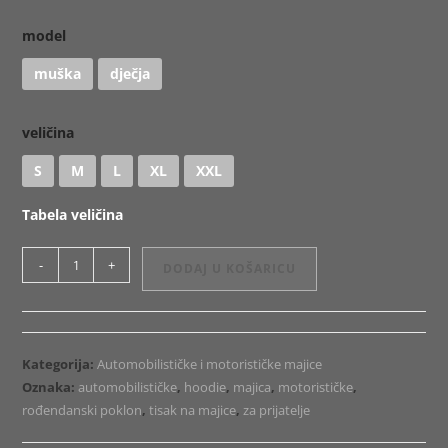
model
muška
dječja
veličina
S
M
L
XL
XXL
Tabela veličina
Majica
-
+
DODAJ U KOŠARICU
ili
Hoodie
Like
Father
Kategorija:
Automobilističke i motorističke majice
1
Oznaka:
automobilističke
,
hoodie
,
majica
,
motorističke
,
količina
rođendanski poklon
,
tisak na majice
,
za prijatelje