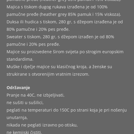
Majica s tiskom dugog rukava izrađena je od 100%
pamučne pređe (heather grey 85% pamuk i 15% viskoza).
Duksa ili hudica s tiskom, 280 gr, s džepom izrađena je od
80% pamučne i 20% pes pređe.
Sweater s tiskom, 280 gr, s džepom izrađen je od 80%
pamučne i 20% pes pređe.
Majice su proizvedene širom svijeta po strogim europskim
standardima.
Muške i dječje majice su klasičnog kroja, a ženske su
strukirane s otvorenijim vratnim izrezom.
Održavanje
Pranje na 40C, ne izbjeljivati,
ne sušiti u sušilici,
peglati na temperaturi do 150C po strani koja je pri nošenju
unutarnja,
nikada ne peglati izravno po otisku,
ne kemijski čistiti.