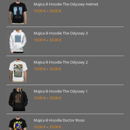
19.00 €
Majica ili Hoodie The Odyssey Helmet
19.00
€
–
33.00
€
do
Raspon
33.00 €
cijena:
od
19.00 €
Majica ili Hoodie The Odyssey 3
19.00
€
–
33.00
€
do
Raspon
33.00 €
cijena:
od
19.00 €
Majica ili Hoodie The Odyssey 2
19.00
€
–
33.00
€
do
Raspon
33.00 €
cijena:
od
19.00 €
Majica ili Hoodie The Odyssey 1
19.00
€
–
33.00
€
do
Raspon
33.00 €
cijena:
od
19.00 €
Majica ili Hoodie Doctor Rossi
19.00
€
–
33.00
€
do
Raspon