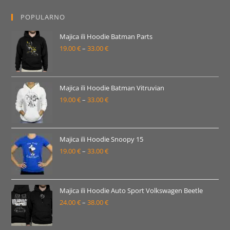
19.00 €
POPULARNO
do
33.00 €
Majica ili Hoodie Batman Parts
19.00
€
–
33.00
€
Raspon
cijena:
od
19.00 €
Majica ili Hoodie Batman Vitruvian
19.00
€
–
33.00
€
do
Raspon
33.00 €
cijena:
od
19.00 €
Majica ili Hoodie Snoopy 15
19.00
€
–
33.00
€
do
Raspon
33.00 €
cijena:
od
19.00 €
Majica ili Hoodie Auto Sport Volkswagen Beetle
24.00
€
–
38.00
€
do
Raspon
33.00 €
cijena:
od