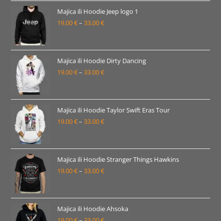
24.00 €
Majica ili Hoodie Jeep logo 1
19.00
€
–
33.00
€
do
Raspon
38.00 €
cijena:
od
19.00 €
Majica ili Hoodie Dirty Dancing
19.00
€
–
33.00
€
do
Raspon
33.00 €
cijena:
od
19.00 €
Majica ili Hoodie Taylor Swift Eras Tour
19.00
€
–
33.00
€
do
Raspon
33.00 €
cijena:
od
19.00 €
Majica ili Hoodie Stranger Things Hawkins
19.00
€
–
33.00
€
do
Raspon
33.00 €
cijena:
od
19.00 €
Majica ili Hoodie Ahsoka
19.00
€
–
33.00
€
do
Raspon