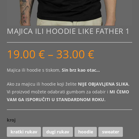
MAJICA ILI HOODIE LIKE FATHER 1
19.00
€
–
33.00
€
Raspon
cijena:
od
19.00 €
do
Majica ili hoodie s tiskom,
Sin brz kao otac
…
33.00 €
Ako za majicu ili hoodie koji želite
NIJE OBJAVLJENA SLIKA
,
Vi proizvod možete odabrati gumbom za odabir i
MI ĆEMO
VAM GA ISPORUČITI U STANDARDNOM ROKU.
kroj
kratki rukav
dugi rukav
hoodie
sweater