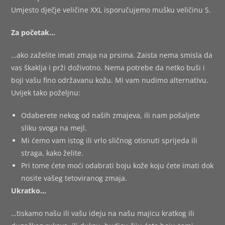
Umjesto dječje veličine XXL isporučujemo mušku veličinu S.
Za početak…
…ako zaželite imati zmaja na prsima. Zaista nema smisla da
vas škaklja i prži doživotno. Nema potrebe da netko buši i
boji vašu fino održavanu kožu. Mi vam nudimo alternativu.
Uvijek tako poželjnu:
Odaberete nekog od naših zmajeva, ili nam pošaljete
sliku svoga na mejl.
Mi ćemo vam istog ili vrlo sličnog otisnuti sprijeda ili
straga, kako želite.
Pri tome ćete moći odabrati boju kože koju ćete imati dok
nosite vašeg tetoviranog zmaja.
Ukratko…
…tiskamo našu ili vašu ideju na našu majicu kratkog ili