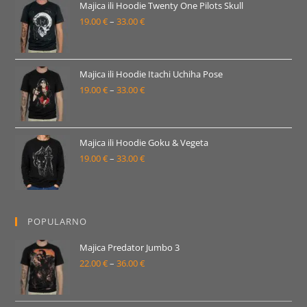
19.00 €
Majica ili Hoodie Twenty One Pilots Skull
19.00
€
–
33.00
€
do
Raspon
33.00 €
cijena:
od
19.00 €
Majica ili Hoodie Itachi Uchiha Pose
19.00
€
–
33.00
€
do
Raspon
33.00 €
cijena:
od
19.00 €
Majica ili Hoodie Goku & Vegeta
19.00
€
–
33.00
€
do
Raspon
33.00 €
cijena:
od
19.00 €
POPULARNO
do
33.00 €
Majica Predator Jumbo 3
22.00
€
–
36.00
€
Raspon
cijena:
od