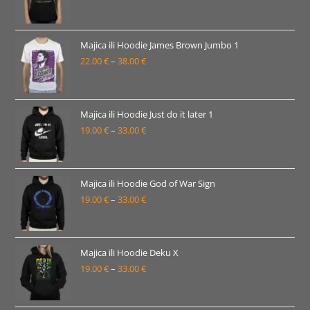
33.00 €
cijena:
od
19.00 €
Majica ili Hoodie James Brown Jumbo 1
22.00
€
–
38.00
€
do
Raspon
33.00 €
cijena:
od
22.00 €
Majica ili Hoodie Just do it later 1
19.00
€
–
33.00
€
do
Raspon
38.00 €
cijena:
od
19.00 €
Majica ili Hoodie God of War Sign
19.00
€
–
33.00
€
do
Raspon
33.00 €
cijena:
od
19.00 €
Majica ili Hoodie Deku X
19.00
€
–
33.00
€
do
Raspon
33.00 €
cijena:
od