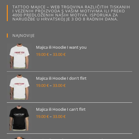
mogu
TATTOO MAJICE – WEB TRGOVINA RAZLIČITIH TISKANIH
odabrati
I VEZENIH PROIZVODA S VAŠIM MOTIVIMA ILI PREKO
na
4000 PREDLOŽENIH NAŠIH MOTIVA. ISPORUKA ZA
stranici
NARUDŽBE U HRVATSKOJ JE 3 DO 8 RADNIH DANA.
proizvoda
NAJNOVIJE
Majica ili Hoodie I want you
19.00
€
–
33.00
€
Raspon
cijena:
od
19.00 €
Majica ili Hoodie I don't flirt
19.00
€
–
33.00
€
do
Raspon
33.00 €
cijena:
od
19.00 €
Majica ili Hoodie I can't flirt
19.00
€
–
33.00
€
do
Raspon
33.00 €
cijena:
od