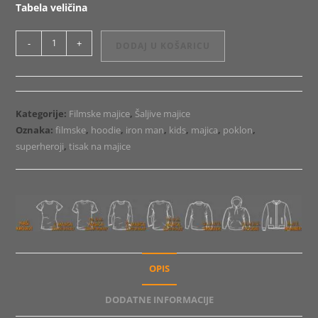
Tabela veličina
Majica
-
+
DODAJ U KOŠARICU
ili
Hoodie
Iron
Man
Kategorije:
Filmske majice
,
Šaljive majice
Sign
Oznaka:
filmske
,
hoodie
,
iron man
,
kids
,
majica
,
poklon
,
količina
superheroji
,
tisak na majice
OPIS
DODATNE INFORMACIJE