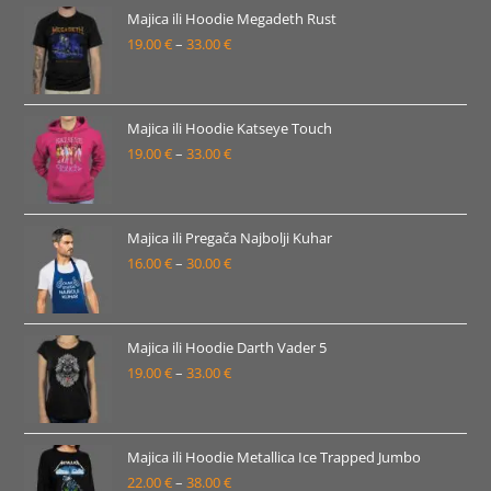
19.00 €
Majica ili Hoodie Megadeth Rust
19.00
€
–
33.00
€
do
Raspon
33.00 €
cijena:
od
19.00 €
Majica ili Hoodie Katseye Touch
19.00
€
–
33.00
€
do
Raspon
33.00 €
cijena:
od
19.00 €
Majica ili Pregača Najbolji Kuhar
16.00
€
–
30.00
€
do
Raspon
33.00 €
cijena:
od
16.00 €
Majica ili Hoodie Darth Vader 5
19.00
€
–
33.00
€
do
Raspon
30.00 €
cijena:
od
19.00 €
Majica ili Hoodie Metallica Ice Trapped Jumbo
22.00
€
–
38.00
€
do
Raspon