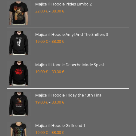
22.00 €
Majica ili Hoodie Pixies Jumbo 2
22.00
€
–
38.00
€
do
Raspon
36.00 €
cijena:
od
22.00 €
Majica ili Hoodie Amyl And The Sniffers 3
19.00
€
–
33.00
€
do
Raspon
38.00 €
cijena:
od
19.00 €
Majica ili Hoodie Depeche Mode Splash
19.00
€
–
33.00
€
do
Raspon
33.00 €
cijena:
od
19.00 €
Majica ili Hoodie Friday the 13th Final
19.00
€
–
33.00
€
do
Raspon
33.00 €
cijena:
od
19.00 €
Majica ili Hoodie Girlfriend 1
19.00
€
–
33.00
€
do
Raspon