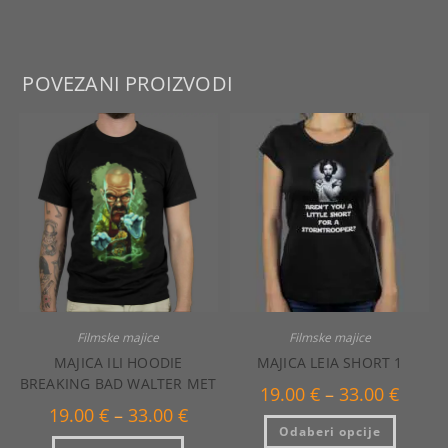
POVEZANI PROIZVODI
Filmske majice
Filmske majice
MAJICA ILI HOODIE
MAJICA LEIA SHORT 1
BREAKING BAD WALTER MET
Raspo
19.00
€
–
33.00
€
cijena:
Raspon
19.00
€
–
33.00
€
od
Ovaj
cijena:
Odaberi opcije
19.00 €
proizvo
od
Ovaj
do