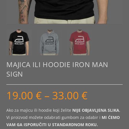
MAJICA ILI HOODIE IRON MAN
SIGN
19.00
€
–
33.00
€
Raspon
cijena:
od
19.00 €
do
Ako za majicu ili hoodie koji želite
NIJE OBJAVLJENA SLIKA
,
33.00 €
Vi proizvod možete odabrati gumbom za odabir i
MI ĆEMO
VAM GA ISPORUČITI U STANDARDNOM ROKU.