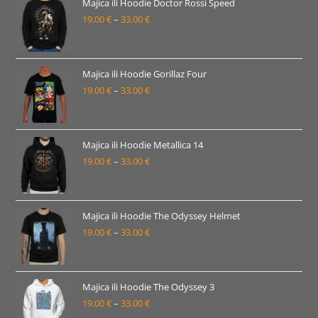
19.00 €
Majica ili Hoodie Doctor Rossi Speed
19.00
€
–
33.00
€
do
Raspon
33.00 €
cijena:
od
19.00 €
Majica ili Hoodie Gorillaz Four
19.00
€
–
33.00
€
do
Raspon
33.00 €
cijena:
od
19.00 €
Majica ili Hoodie Metallica 14
19.00
€
–
33.00
€
do
Raspon
33.00 €
cijena:
od
19.00 €
Majica ili Hoodie The Odyssey Helmet
19.00
€
–
33.00
€
do
Raspon
33.00 €
cijena:
od
19.00 €
Majica ili Hoodie The Odyssey 3
19.00
€
–
33.00
€
do
Raspon