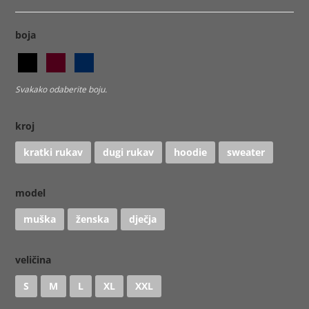
boja
Svakako odaberite boju.
kroj
kratki rukav
dugi rukav
hoodie
sweater
model
muška
ženska
dječja
veličina
S
M
L
XL
XXL