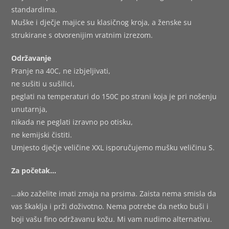
standardima.
Muške i dječje majice su klasičnog kroja, a ženske su
strukirane s otvorenijim vratnim izrezom.
Održavanje
Pranje na 40C, ne izbjeljivati,
ne sušiti u sušilici,
peglati na temperaturi do 150C po strani koja je pri nošenju
unutarnja,
nikada ne peglati izravno po otisku,
ne kemijski čistiti.
Umjesto dječje veličine XXL isporučujemo mušku veličinu S.
Za početak…
…ako zaželite imati zmaja na prsima. Zaista nema smisla da
vas škaklja i prži doživotno. Nema potrebe da netko buši i
boji vašu fino održavanu kožu. Mi vam nudimo alternativu.