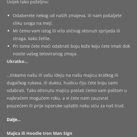
Uvijek tako poželjnu:
Odaberete nekog od naših zmajeva, ili nam pošaljete
sliku svoga na mejl.
Mi ćemo vam istog ili vrlo sličnog otisnuti sprijeda ili
straga, kako želite.
Pri tome ćete moći odabrati boju kože koju ćete imati dok
nosite vašeg tetoviranog zmaja.
Ukratko…
…tiskamo našu ili vašu ideju na našu majicu kratkog ili
dugačkog rukava, ili duksu, hudicu čiju ćete boju sami
odabrati. Tako otisnutu majicu poslati ćemo vam poštom u
najkraćem mogućem roku, a vi ćete nam zauzvrat
pouzećem ili prije isporuke uplatiti neku siću za naš trud.
Dalje…
Majica ili Hoodie Iron Man Sign