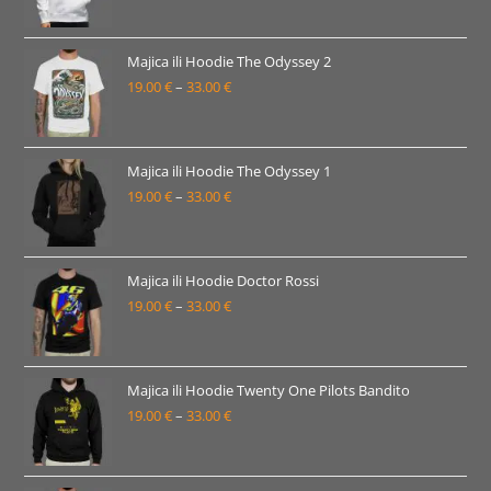
33.00 €
cijena:
od
19.00 €
Majica ili Hoodie The Odyssey 2
19.00
€
–
33.00
€
do
Raspon
33.00 €
cijena:
od
19.00 €
Majica ili Hoodie The Odyssey 1
19.00
€
–
33.00
€
do
Raspon
33.00 €
cijena:
od
19.00 €
Majica ili Hoodie Doctor Rossi
19.00
€
–
33.00
€
do
Raspon
33.00 €
cijena:
od
19.00 €
Majica ili Hoodie Twenty One Pilots Bandito
19.00
€
–
33.00
€
do
Raspon
33.00 €
cijena:
od