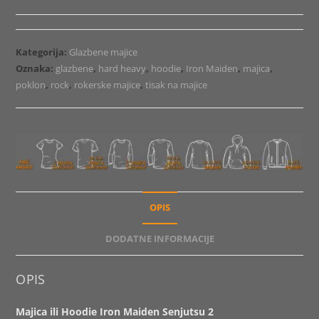
Hoodie
Iron
Maiden
Kategorija:
Glazbene majice
Senjutsu
Oznaka:
glazbene
,
hard heavy
,
hoodie
,
Iron Maiden
,
majica
,
2
poklon
,
rock
,
rokerske majice
,
tisak na majice
količina
OPIS
DODATNE INFORMACIJE
OPIS
Majica ili Hoodie Iron Maiden Senjutsu 2