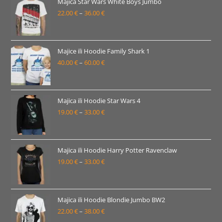
22.00 €
Majica Star Wars White Boys Jumbo
22.00
€
–
36.00
€
do
Raspon
38.00 €
cijena:
od
22.00 €
Majice ili Hoodie Family Shark 1
40.00
€
–
60.00
€
do
Raspon
36.00 €
cijena:
od
40.00 €
Majica ili Hoodie Star Wars 4
19.00
€
–
33.00
€
do
Raspon
60.00 €
cijena:
od
19.00 €
Majica ili Hoodie Harry Potter Ravenclaw
19.00
€
–
33.00
€
do
Raspon
33.00 €
cijena:
od
19.00 €
Majica ili Hoodie Blondie Jumbo BW2
22.00
€
–
38.00
€
do
Raspon