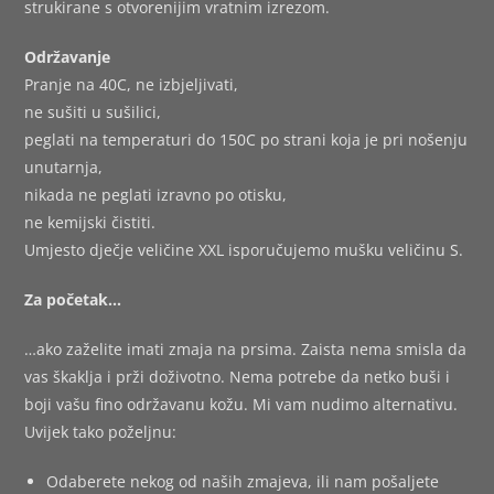
strukirane s otvorenijim vratnim izrezom.
Održavanje
Pranje na 40C, ne izbjeljivati,
ne sušiti u sušilici,
peglati na temperaturi do 150C po strani koja je pri nošenju
unutarnja,
nikada ne peglati izravno po otisku,
ne kemijski čistiti.
Umjesto dječje veličine XXL isporučujemo mušku veličinu S.
Za početak…
…ako zaželite imati zmaja na prsima. Zaista nema smisla da
vas škaklja i prži doživotno. Nema potrebe da netko buši i
boji vašu fino održavanu kožu. Mi vam nudimo alternativu.
Uvijek tako poželjnu:
Odaberete nekog od naših zmajeva, ili nam pošaljete