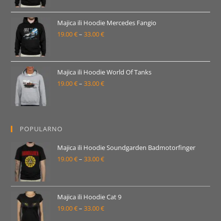
od
19.00 €
Majica ili Hoodie Mercedes Fangio
19.00
€
–
33.00
€
do
Raspon
33.00 €
cijena:
od
19.00 €
Majica ili Hoodie World Of Tanks
19.00
€
–
33.00
€
do
Raspon
33.00 €
cijena:
od
19.00 €
POPULARNO
do
33.00 €
Majica ili Hoodie Soundgarden Badmotorfinger
19.00
€
–
33.00
€
Raspon
cijena:
od
19.00 €
Majica ili Hoodie Cat 9
19.00
€
–
33.00
€
do
Raspon
33.00 €
cijena: