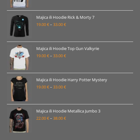
33.00 €
cijena:
od
22.00 €
Majica ili Hoodie Rick & Morty 7
19.00
€
–
33.00
€
do
Raspon
38.00 €
cijena:
od
19.00 €
Majica ili Hoodie Top Gun Valkyrie
19.00
€
–
33.00
€
do
Raspon
33.00 €
cijena:
od
19.00 €
Majica ili Hoodie Harry Potter Mystery
19.00
€
–
33.00
€
do
Raspon
33.00 €
cijena:
od
19.00 €
Majica ili Hoodie Metallica Jumbo 3
22.00
€
–
38.00
€
do
Raspon
33.00 €
cijena:
od