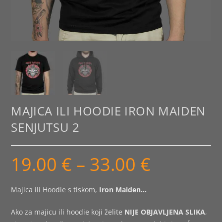
MAJICA ILI HOODIE IRON MAIDEN
SENJUTSU 2
19.00
€
–
33.00
€
Raspon
cijena:
od
19.00 €
do
Majica ili Hoodie s tiskom,
Iron Maiden…
33.00 €
Ako za majicu ili hoodie koji želite
NIJE OBJAVLJENA SLIKA
,