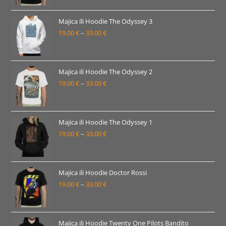
od
19.00 €
Majica ili Hoodie The Odyssey 3
19.00
€
–
33.00
€
do
Raspon
33.00 €
cijena:
od
19.00 €
Majica ili Hoodie The Odyssey 2
19.00
€
–
33.00
€
do
Raspon
33.00 €
cijena:
od
19.00 €
Majica ili Hoodie The Odyssey 1
19.00
€
–
33.00
€
do
Raspon
33.00 €
cijena:
od
19.00 €
Majica ili Hoodie Doctor Rossi
19.00
€
–
33.00
€
do
Raspon
33.00 €
cijena:
od
19.00 €
Majica ili Hoodie Twenty One Pilots Bandito