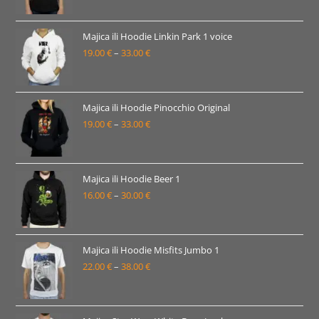
od
19.00 €
Majica ili Hoodie Linkin Park 1 voice
19.00
€
–
33.00
€
do
Raspon
33.00 €
cijena:
od
19.00 €
Majica ili Hoodie Pinocchio Original
19.00
€
–
33.00
€
do
Raspon
33.00 €
cijena:
od
19.00 €
Majica ili Hoodie Beer 1
16.00
€
–
30.00
€
do
Raspon
33.00 €
cijena:
od
16.00 €
Majica ili Hoodie Misfits Jumbo 1
22.00
€
–
38.00
€
do
Raspon
30.00 €
cijena:
od