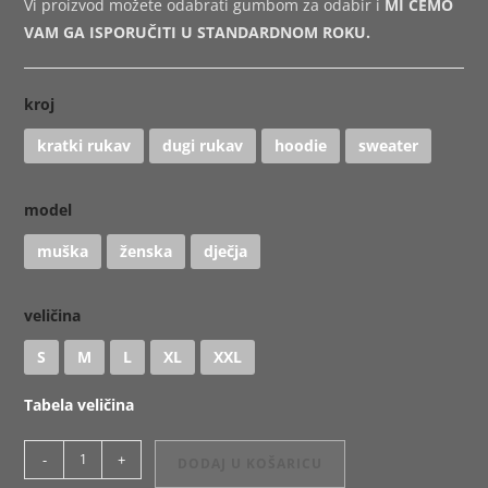
Vi proizvod možete odabrati gumbom za odabir i
MI ĆEMO
VAM GA ISPORUČITI U STANDARDNOM ROKU.
kroj
kratki rukav
dugi rukav
hoodie
sweater
model
muška
ženska
dječja
veličina
S
M
L
XL
XXL
Tabela veličina
Majica
-
+
DODAJ U KOŠARICU
ili