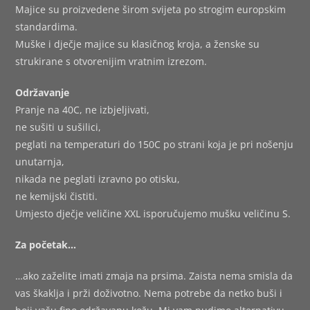
Majice su proizvedene širom svijeta po strogim europskim
standardima.
Muške i dječje majice su klasičnog kroja, a ženske su
strukirane s otvorenijim vratnim izrezom.
Održavanje
Pranje na 40C, ne izbjeljivati,
ne sušiti u sušilici,
peglati na temperaturi do 150C po strani koja je pri nošenju
unutarnja,
nikada ne peglati izravno po otisku,
ne kemijski čistiti.
Umjesto dječje veličine XXL isporučujemo mušku veličinu S.
Za početak…
…ako zaželite imati zmaja na prsima. Zaista nema smisla da
vas škaklja i prži doživotno. Nema potrebe da netko buši i