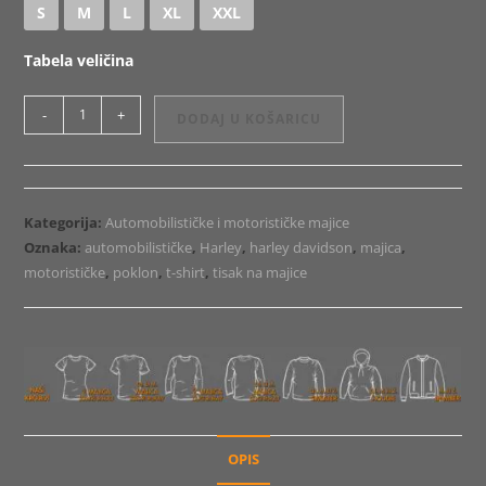
S
M
L
XL
XXL
Tabela veličina
Majica
-
+
DODAJ U KOŠARICU
ili
Hoodie
Harley
Engine
Kategorija:
Automobilističke i motorističke majice
Patent
Oznaka:
automobilističke
,
Harley
,
harley davidson
,
majica
,
količina
motorističke
,
poklon
,
t-shirt
,
tisak na majice
OPIS