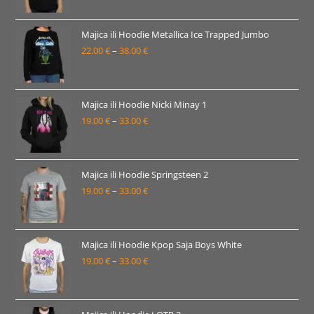
od
19.00 €
Majica ili Hoodie Metallica Ice Trapped Jumbo
22.00
€
–
38.00
€
do
Raspon
33.00 €
cijena:
od
22.00 €
Majica ili Hoodie Nicki Minay 1
19.00
€
–
33.00
€
do
Raspon
38.00 €
cijena:
od
19.00 €
Majica ili Hoodie Springsteen 2
19.00
€
–
33.00
€
do
Raspon
33.00 €
cijena:
od
19.00 €
Majica ili Hoodie Kpop Saja Boys White
19.00
€
–
33.00
€
do
Raspon
33.00 €
cijena:
od
19.00 €