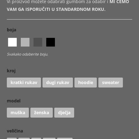
Vi proizvod možete odabrati gumbom za odabir i
MI ĆEMO
VAM GA ISPORUČITI U STANDARDNOM ROKU.
boja
Svakako odaberite boju.
kroj
kratki rukav
dugi rukav
hoodie
sweater
model
muška
ženska
dječja
veličina