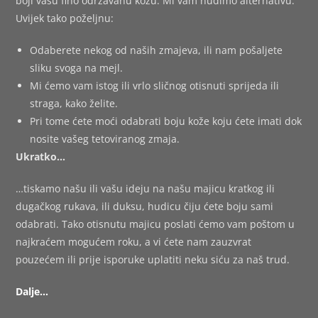
boji vašu fino održavanu kožu. Mi vam nudimo alternativu.
Uvijek tako poželjnu:
Odaberete nekog od naših zmajeva, ili nam pošaljete
sliku svoga na mejl.
Mi ćemo vam istog ili vrlo sličnog otisnuti sprijeda ili
straga, kako želite.
Pri tome ćete moći odabrati boju kože koju ćete imati dok
nosite vašeg tetoviranog zmaja.
Ukratko…
…tiskamo našu ili vašu ideju na našu majicu kratkog ili
dugačkog rukava, ili duksu, hudicu čiju ćete boju sami
odabrati. Tako otisnutu majicu poslati ćemo vam poštom u
najkraćem mogućem roku, a vi ćete nam zauzvrat
pouzećem ili prije isporuke uplatiti neku siću za naš trud.
Dalje…