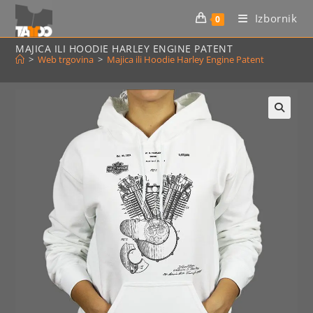
Preskoči
Izbornik
0
na
sadržaj
MAJICA ILI HOODIE HARLEY ENGINE PATENT
>
Web trgovina
>
Majica ili Hoodie Harley Engine Patent