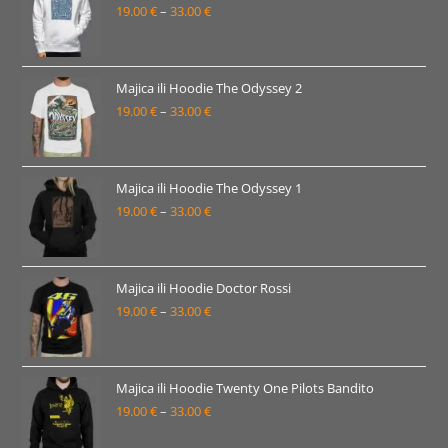
19.00
€
–
33.00
€
do
Raspon
33.00 €
cijena:
od
19.00 €
Majica ili Hoodie The Odyssey 2
19.00
€
–
33.00
€
do
Raspon
33.00 €
cijena:
od
19.00 €
Majica ili Hoodie The Odyssey 1
19.00
€
–
33.00
€
do
Raspon
33.00 €
cijena:
od
19.00 €
Majica ili Hoodie Doctor Rossi
19.00
€
–
33.00
€
do
Raspon
33.00 €
cijena:
od
19.00 €
Majica ili Hoodie Twenty One Pilots Bandito
19.00
€
–
33.00
€
do
Raspon
33.00 €
cijena: