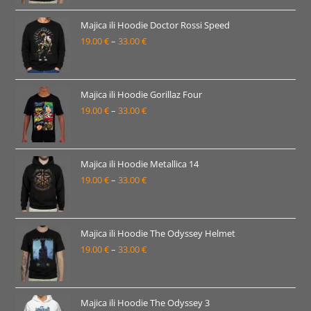
od
19.00 €
Majica ili Hoodie Doctor Rossi Speed
19.00
€
–
33.00
€
do
Raspon
33.00 €
cijena:
od
19.00 €
Majica ili Hoodie Gorillaz Four
19.00
€
–
33.00
€
do
Raspon
33.00 €
cijena:
od
19.00 €
Majica ili Hoodie Metallica 14
19.00
€
–
33.00
€
do
Raspon
33.00 €
cijena:
od
19.00 €
Majica ili Hoodie The Odyssey Helmet
19.00
€
–
33.00
€
do
Raspon
33.00 €
cijena:
od
19.00 €
Majica ili Hoodie The Odyssey 3