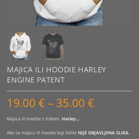
MAJICA ILI HOODIE HARLEY
ENGINE PATENT
19.00
€
–
35.00
€
Raspon
cijena:
od
19.00 €
do
Majica ili hoodie s tiskom,
Harley…
35.00 €
Ako za majicu ili hoodie koji želite
NIJE OBJAVLJENA SLIKA
,