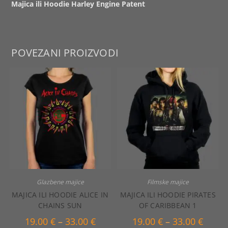
Majica ili Hoodie Harley Engine Patent
POVEZANI PROIZVODI
Glazbene majice
Filmske majice
MAJICA ILI HOODIE ALICE IN
MAJICA ILI HOODIE PIRATES
CHAINS SUN
OF CARIBBEAN 1
Raspon
Raspo
19.00
€
–
33.00
€
19.00
€
–
33.00
€
cijena:
cijena: