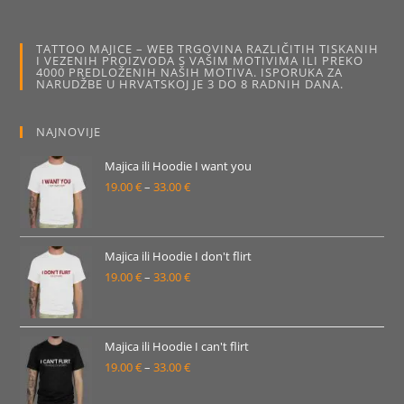
varijanti.
Opcije
se
mogu
TATTOO MAJICE – WEB TRGOVINA RAZLIČITIH TISKANIH
odabrati
I VEZENIH PROIZVODA S VAŠIM MOTIVIMA ILI PREKO
na
4000 PREDLOŽENIH NAŠIH MOTIVA. ISPORUKA ZA
stranici
NARUDŽBE U HRVATSKOJ JE 3 DO 8 RADNIH DANA.
proizvoda
NAJNOVIJE
Majica ili Hoodie I want you
19.00
€
–
33.00
€
Raspon
cijena:
od
19.00 €
Majica ili Hoodie I don't flirt
19.00
€
–
33.00
€
do
Raspon
33.00 €
cijena:
od
19.00 €
Majica ili Hoodie I can't flirt
19.00
€
–
33.00
€
do
Raspon
33.00 €
cijena: