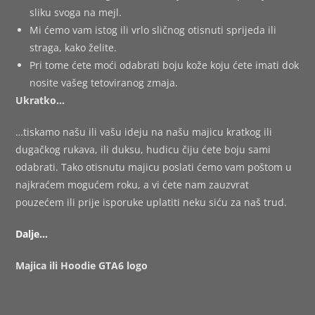
sliku svoga na mejl.
Mi ćemo vam istog ili vrlo sličnog otisnuti sprijeda ili
straga, kako želite.
Pri tome ćete moći odabrati boju kože koju ćete imati dok
nosite vašeg tetoviranog zmaja.
Ukratko…
…tiskamo našu ili vašu ideju na našu majicu kratkog ili
dugačkog rukava, ili duksu, hudicu čiju ćete boju sami
odabrati. Tako otisnutu majicu poslati ćemo vam poštom u
najkraćem mogućem roku, a vi ćete nam zauzvrat
pouzećem ili prije isporuke uplatiti neku siću za naš trud.
Dalje…
Majica ili Hoodie GTA6 logo