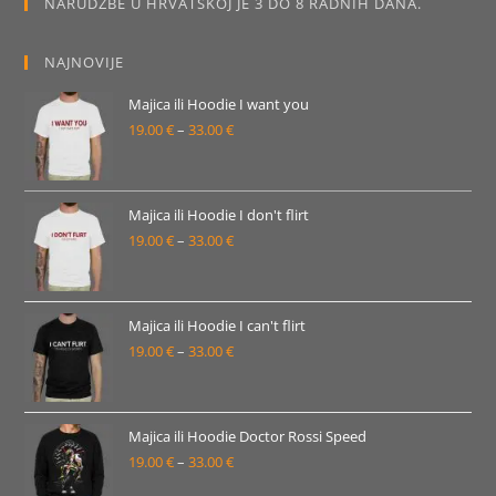
NARUDŽBE U HRVATSKOJ JE 3 DO 8 RADNIH DANA.
proizvoda
NAJNOVIJE
Majica ili Hoodie I want you
19.00
€
–
33.00
€
Raspon
cijena:
od
19.00 €
Majica ili Hoodie I don't flirt
19.00
€
–
33.00
€
do
Raspon
33.00 €
cijena:
od
19.00 €
Majica ili Hoodie I can't flirt
19.00
€
–
33.00
€
do
Raspon
33.00 €
cijena:
od
19.00 €
Majica ili Hoodie Doctor Rossi Speed
19.00
€
–
33.00
€
do
Raspon
33.00 €
cijena: