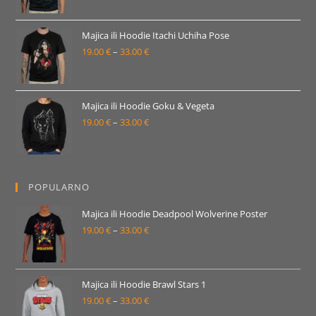
od
19.00 €
Majica ili Hoodie Itachi Uchiha Pose
19.00
€
–
33.00
€
do
Raspon
33.00 €
cijena:
od
19.00 €
Majica ili Hoodie Goku & Vegeta
19.00
€
–
33.00
€
do
Raspon
33.00 €
cijena:
od
19.00 €
POPULARNO
do
33.00 €
Majica ili Hoodie Deadpool Wolverine Poster
19.00
€
–
33.00
€
Raspon
cijena:
od
19.00 €
Majica ili Hoodie Brawl Stars 1
19.00
€
–
33.00
€
do
Raspon