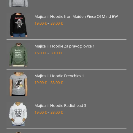
33.00 €
cijena:
od
19.00 €
Majica ili Hoodie Iron Maiden Piece Of Mind BW
19.00
€
–
33.00
€
do
Raspon
33.00 €
cijena:
od
19.00 €
Majica ili Hoodie Za pravog lovca 1
16.00
€
–
30.00
€
do
Raspon
33.00 €
cijena:
od
16.00 €
Majica ili Hoodie Frenchies 1
19.00
€
–
33.00
€
do
Raspon
30.00 €
cijena:
od
19.00 €
Majica ili Hoodie Radiohead 3
19.00
€
–
33.00
€
do
Raspon
33.00 €
cijena:
od