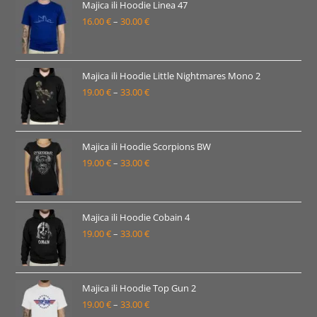
19.00 €
Majica ili Hoodie Linea 47
16.00
€
–
30.00
€
do
Raspon
33.00 €
cijena:
od
16.00 €
Majica ili Hoodie Little Nightmares Mono 2
19.00
€
–
33.00
€
do
Raspon
30.00 €
cijena:
od
19.00 €
Majica ili Hoodie Scorpions BW
19.00
€
–
33.00
€
do
Raspon
33.00 €
cijena:
od
19.00 €
Majica ili Hoodie Cobain 4
19.00
€
–
33.00
€
do
Raspon
33.00 €
cijena:
od
19.00 €
Majica ili Hoodie Top Gun 2
19.00
€
–
33.00
€
do
Raspon