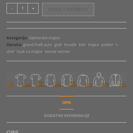
Majica
-
+
DODAJ U KOŠARICU
ili
Hoodie
GTA6
logo
Kategorija:
Gejmerske majice
količina
Oznaka:
grand theft auto
,
gta6
,
hoodie
,
kids
,
majica
,
poklon
,
t-
shirt
,
tisak na majice
,
winner winner
OPIS
DODATNE INFORMACIJE
OPIS