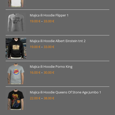
33.00 €
cijena:
od
19.00 €
Majica ili Hoodie Flipper 1
19.00
€
–
33.00
€
do
Raspon
33.00 €
cijena:
od
19.00 €
Majica ili Hoodie Albert Einstein tnt 2
19.00
€
–
33.00
€
do
Raspon
33.00 €
cijena:
od
19.00 €
Majica ili Hoodie Porno King
16.00
€
–
30.00
€
do
Raspon
33.00 €
cijena:
od
16.00 €
Majica ili Hoodie Queens Of Stone Age Jumbo 1
22.00
€
–
38.00
€
do
Raspon
30.00 €
cijena:
od