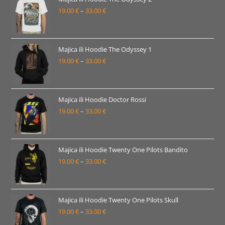
19.00
€
–
33.00
€
do
Raspon
33.00 €
cijena:
od
19.00 €
Majica ili Hoodie The Odyssey 1
19.00
€
–
33.00
€
do
Raspon
33.00 €
cijena:
od
19.00 €
Majica ili Hoodie Doctor Rossi
19.00
€
–
33.00
€
do
Raspon
33.00 €
cijena:
od
19.00 €
Majica ili Hoodie Twenty One Pilots Bandito
19.00
€
–
33.00
€
do
Raspon
33.00 €
cijena:
od
19.00 €
Majica ili Hoodie Twenty One Pilots Skull
19.00
€
–
33.00
€
do
Raspon
33.00 €
cijena: