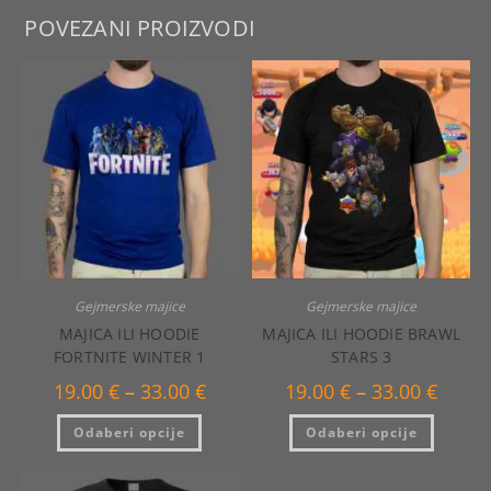
POVEZANI PROIZVODI
Gejmerske majice
Gejmerske majice
MAJICA ILI HOODIE
MAJICA ILI HOODIE BRAWL
FORTNITE WINTER 1
STARS 3
Raspon
Raspo
19.00
€
–
33.00
€
19.00
€
–
33.00
€
cijena:
cijena:
od
od
Ovaj
Ovaj
Odaberi opcije
19.00 €
Odaberi opcije
19.00 €
proizvod
proizvo
do
do
ima
ima
33.00 €
33.00 €
više
više
varijanti.
varijanti