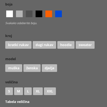
boja
Svakako odaberite boju.
kroj
kratki rukav
dugi rukav
hoodie
sweater
model
muška
ženska
dječja
veličina
S
M
L
XL
XXL
Tabela veličina