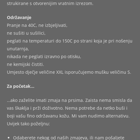
strukirane s otvorenijim vratnim izrezom.
Održavanje
Pranje na 40C, ne izbjeljivati,
ne sušiti u sušilici,
peglati na temperaturi do 150C po strani koja je pri nošenju
unutarnja,
nikada ne peglati izravno po otisku,
ne kemijski čistiti.
Umjesto dječje veličine XXL isporučujemo mušku veličinu S.
Za početak…
…ako zaželite imati zmaja na prsima. Zaista nema smisla da
vas škaklja i prži doživotno. Nema potrebe da netko buši i
boji vašu fino održavanu kožu. Mi vam nudimo alternativu.
Uvijek tako poželjnu:
Odaberete nekog od naših zmajeva, ili nam pošaljete