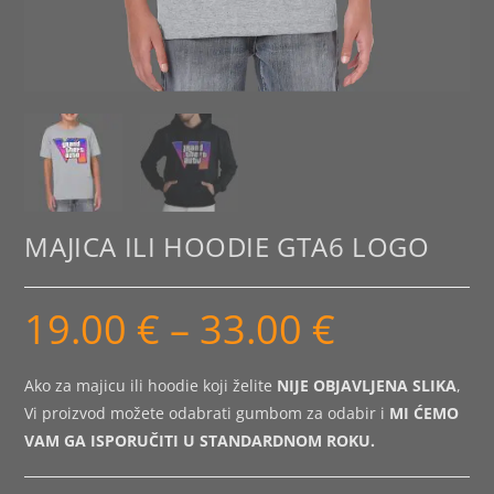
MAJICA ILI HOODIE GTA6 LOGO
19.00
€
–
33.00
€
Raspon
cijena:
od
19.00 €
do
Ako za majicu ili hoodie koji želite
NIJE OBJAVLJENA SLIKA
,
33.00 €
Vi proizvod možete odabrati gumbom za odabir i
MI ĆEMO
VAM GA ISPORUČITI U STANDARDNOM ROKU.