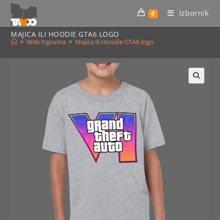
Preskoči
Izbornik
0
na
sadržaj
MAJICA ILI HOODIE GTA6 LOGO
>
Web trgovina
>
Majica ili Hoodie GTA6 logo