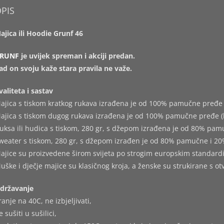
PIS
ajica ili Hoodie Grunf 46
RUNF
je uvijek spreman i akciji predan.
ad on svoju kaže stara pravila ne važe.
valiteta i sastav
ajica s tiskom kratkog rukava izrađena je od 100% pamučne pređe 
ajica s tiskom dugog rukava izrađena je od 100% pamučne pređe (
uksa ili hudica s tiskom, 280 gr, s džepom izrađena je od 80% pam
weater s tiskom, 280 gr, s džepom izrađen je od 80% pamučne i 20
ajice su proizvedene širom svijeta po strogim europskim standard
uške i dječje majice su klasičnog kroja, a ženske su strukirane s o
državanje
ranje na 40C, ne izbjeljivati,
e sušiti u sušilici,