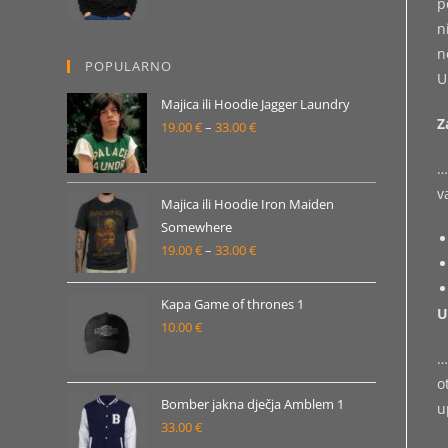
p
od
n
19.00 €
n
POPULARNO
do
U
33.00 €
Majica ili Hoodie Jagger Laundry
Z
19.00
€
–
33.00
€
Raspon
cijena:
…
od
v
19.00 €
Majica ili Hoodie Iron Maiden
Somewhere
do
19.00
€
–
33.00
€
Raspon
33.00 €
cijena:
od
Kapa Game of thrones 1
U
19.00 €
10.00
€
do
…
33.00 €
o
Bomber jakna dječja Amblem 1
u
33.00
€