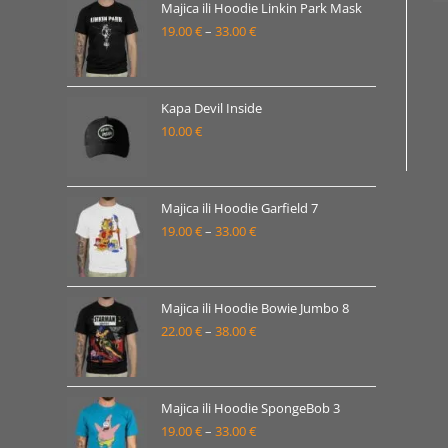
od
Majica ili Hoodie Linkin Park Mask
19.00 €
19.00
€
–
33.00
€
Raspon
do
cijena:
33.00 €
od
19.00 €
Kapa Devil Inside
10.00
€
do
33.00 €
Majica ili Hoodie Garfield 7
19.00
€
–
33.00
€
Raspon
cijena:
od
19.00 €
Majica ili Hoodie Bowie Jumbo 8
22.00
€
–
38.00
€
do
Raspon
33.00 €
cijena:
od
22.00 €
Majica ili Hoodie SpongeBob 3
19.00
€
–
33.00
€
do
Raspon