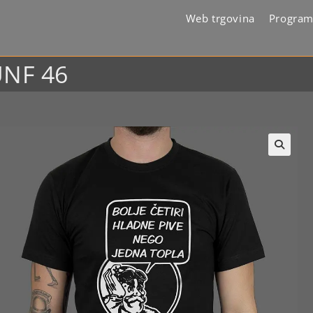
Web trgovina
Program
UNF 46