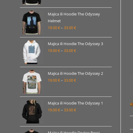
od
19.00 €
Majica ili Hoodie The Odyssey
Helmet
do
19.00
€
–
33.00
€
Raspon
33.00 €
cijena:
od
Majica ili Hoodie The Odyssey 3
19.00 €
19.00
€
–
33.00
€
Raspon
do
cijena:
33.00 €
od
19.00 €
Majica ili Hoodie The Odyssey 2
19.00
€
–
33.00
€
do
Raspon
33.00 €
cijena:
od
19.00 €
Majica ili Hoodie The Odyssey 1
19.00
€
–
33.00
€
do
Raspon
33.00 €
cijena:
od
19.00 €
Majica ili Hoodie Doctor Rossi