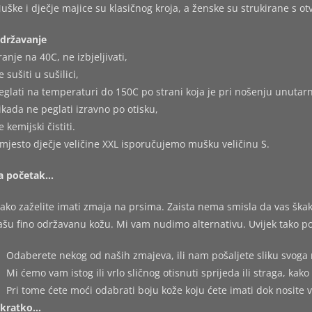
uške i dječje majice su klasičnog kroja, a ženske su strukirane s o
državanje
ranje na 40C, ne izbjeljivati,
e sušiti u sušilici,
eglati na temperaturi do 150C po strani koja je pri nošenju unutarn
ikada ne peglati izravno po otisku,
e kemijski čistiti.
mjesto dječje veličine XXL isporučujemo mušku veličinu S.
a početak…
ako zaželite imati zmaja na prsima. Zaista nema smisla da vas škakl
ašu fino održavanu kožu. Mi vam nudimo alternativu. Uvijek tako po
Odaberete nekog od naših zmajeva, ili nam pošaljete sliku svoga 
Mi ćemo vam istog ili vrlo sličnog otisnuti sprijeda ili straga, kako 
Pri tome ćete moći odabrati boju kože koju ćete imati dok nosite 
kratko…