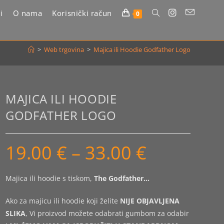
i
O nama
Korisnički račun
Uključi/isključi
0
pretragu
>
Web trgovina
>
Majica ili Hoodie Godfather Logo
web-
stranice
MAJICA ILI HOODIE
GODFATHER LOGO
19.00
€
–
33.00
€
Raspon
cijena:
od
19.00 €
do
Majica ili hoodie s tiskom,
The Godfather…
33.00 €
Ako za majicu ili hoodie koji želite
NIJE OBJAVLJENA
SLIKA
, Vi proizvod možete odabrati gumbom za odabir