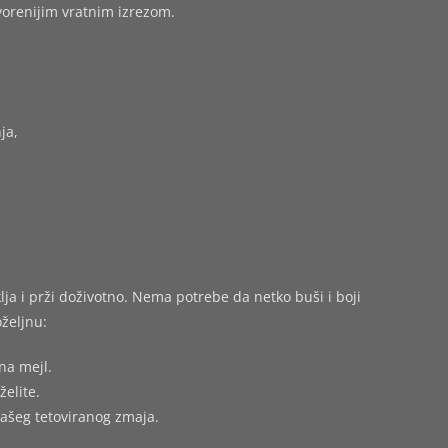
tvorenijim vratnim izrezom.
ja,
ja i prži doživotno. Nema potrebe da netko buši i boji
željnu:
na mejl.
želite.
vašeg tetoviranog zmaja.