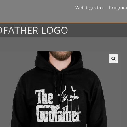
Web trgovina
Program
ODFATHER LOGO