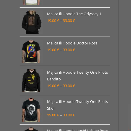
od
19.00 €
Majica ili Hoodie The Odyssey 1
19.00
€
–
33.00
€
do
Raspon
33.00 €
cijena:
od
19.00 €
Majica ili Hoodie Doctor Rossi
19.00
€
–
33.00
€
do
Raspon
33.00 €
cijena:
od
19.00 €
Majica ili Hoodie Twenty One Pilots
Bandito
do
19.00
€
–
33.00
€
Raspon
33.00 €
cijena:
od
Majica ili Hoodie Twenty One Pilots
19.00 €
Skull
19.00
€
–
33.00
€
do
Raspon
33.00 €
cijena:
od
Majica ili Hoodie Itachi Uchiha Pose