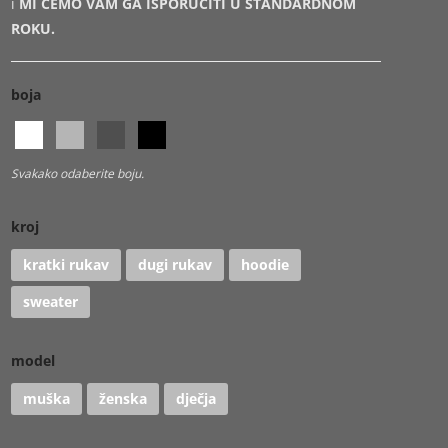
i
MI ĆEMO VAM GA ISPORUČITI U STANDARDNOM
ROKU.
boja
Svakako odaberite boju.
kroj
kratki rukav
dugi rukav
hoodie
sweater
model
muška
ženska
dječja