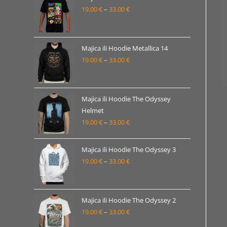
19.00 €
19.00
€
–
33.00
€
Raspon
do
cijena:
33.00 €
od
19.00 €
Majica ili Hoodie Metallica 14
19.00
€
–
33.00
€
do
Raspon
33.00 €
cijena:
od
19.00 €
Majica ili Hoodie The Odyssey
Helmet
do
19.00
€
–
33.00
€
Raspon
33.00 €
cijena:
od
Majica ili Hoodie The Odyssey 3
19.00 €
19.00
€
–
33.00
€
Raspon
do
cijena:
33.00 €
od
19.00 €
Majica ili Hoodie The Odyssey 2
19.00
€
–
33.00
€
do
Raspon
33.00 €
cijena: