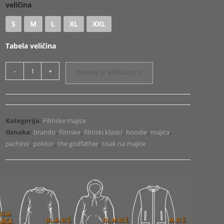
veličina
S
M
L
XL
XXL
Tabela veličina
Majica
-
+
DODAJ U KOŠARICU
ili
Hoodie
Godfather
Logo
Kategorija:
Filmske majice
količina
Oznaka:
brando
,
filmske
,
filmski klasici
,
hoodie
,
majica
,
pachino
,
poklon
,
the godfather
,
tisak na majice