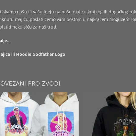
tiskamo našu ili vašu ideju na našu majicu kratkog ili dugačkog ruk
tisnutu majicu poslati ćemo vam poštom u najkraćem mogućem roku,
platiti neku siću za naš trud.
alje…
ajica ili Hoodie Godfather Logo
POVEZANI PROIZVODI