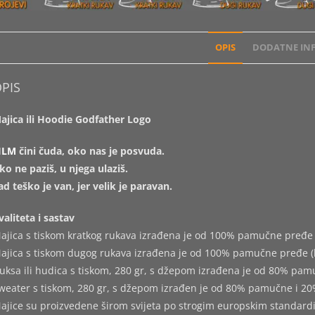
OPIS
DODATNE INF
PIS
ajica ili Hoodie Godfather Logo
ILM
čini čuda, oko nas je posvuda.
ko ne paziš, u njega ulaziš.
ad teško je van, jer velik je paravan.
valiteta i sastav
ajica s tiskom kratkog rukava izrađena je od 100% pamučne pređe 
ajica s tiskom dugog rukava izrađena je od 100% pamučne pređe (
uksa ili hudica s tiskom, 280 gr, s džepom izrađena je od 80% pam
weater s tiskom, 280 gr, s džepom izrađen je od 80% pamučne i 20
ajice su proizvedene širom svijeta po strogim europskim standard