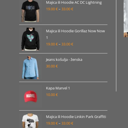
19.00 €
Majica ili Hoodie AC DC Lightning
19.00
€
–
33.00
€
do
Raspon
33.00 €
cijena:
od
19.00 €
Majica ili Hoodie Gorillaz Now Now
1
do
19.00
€
–
33.00
€
Raspon
33.00 €
cijena:
od
Jeans košulja - ženska
19.00 €
30.00
€
do
33.00 €
Kapa Marvel 1
10.00
€
Majica ili Hoodie Linkin Park Graffiti
19.00
€
–
33.00
€
Raspon