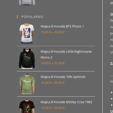
M
od
19.00 €
O
POPULARNO
do
P
33.00 €
Majica ili Hoodie BTS Photo 1
n
19.00
€
–
33.00
€
Raspon
p
cijena:
n
od
n
19.00 €
Majica ili Hoodie Little Nightmares
U
Mono 2
do
19.00
€
–
33.00
€
Raspon
Z
33.00 €
cijena:
…
od
Majica ili Hoodie 10% optimist
v
19.00 €
16.00
€
–
30.00
€
Raspon
do
cijena:
33.00 €
od
16.00 €
Majica ili Hoodie Mötley Crüe 1983
19.00
€
–
33.00
€
do
Raspon
U