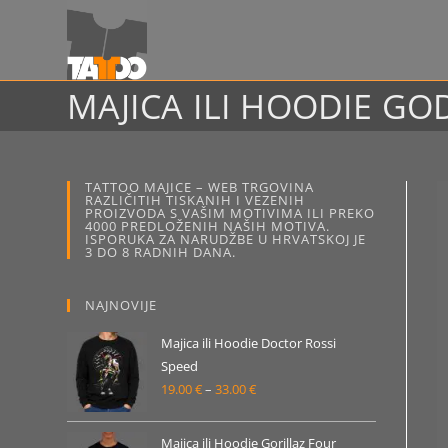
Preskoči
na
sadržaj
MAJICA ILI HOODIE G
TATTOO MAJICE – WEB TRGOVINA
RAZLIČITIH TISKANIH I VEZENIH
PROIZVODA S VAŠIM MOTIVIMA ILI PREKO
4000 PREDLOŽENIH NAŠIH MOTIVA.
ISPORUKA ZA NARUDŽBE U HRVATSKOJ JE
3 DO 8 RADNIH DANA.
NAJNOVIJE
Majica ili Hoodie Doctor Rossi
Speed
19.00
€
–
33.00
€
Raspon
cijena:
od
Majica ili Hoodie Gorillaz Four