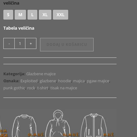
veličina
S
M
L
XL
XXL
Tabela veličina
Majica
-
+
DODAJ U KOŠARICU
ili
Hoodie
Exploited
2
Kategorija:
Glazbene majice
količina
Oznaka:
Exploited
,
glazbene
,
hoodie
,
majica
,
pgaw majice
,
punk gothic
,
rock
,
t-shirt
,
tisak na majice