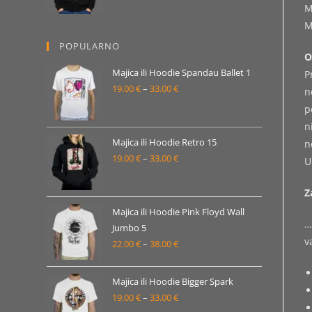
M
od
M
19.00 €
POPULARNO
do
O
33.00 €
Majica ili Hoodie Spandau Ballet 1
P
19.00
€
–
33.00
€
Raspon
n
cijena:
p
od
n
19.00 €
Majica ili Hoodie Retro 15
n
19.00
€
–
33.00
€
do
Raspon
U
33.00 €
cijena:
Z
od
19.00 €
Majica ili Hoodie Pink Floyd Wall
…
Jumbo 5
do
v
22.00
€
–
38.00
€
Raspon
33.00 €
cijena:
od
Majica ili Hoodie Bigger Spark
22.00 €
19.00
€
–
33.00
€
Raspon