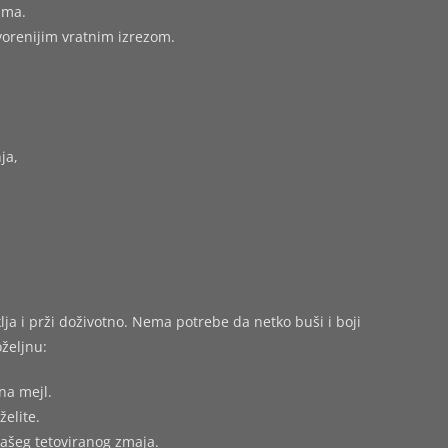
ima.
tvorenijim vratnim izrezom.
ja,
ja i prži doživotno. Nema potrebe da netko buši i boji
željnu:
na mejl.
želite.
vašeg tetoviranog zmaja.