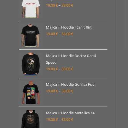
19.00
€
–
33.00
€
do
Raspon
33.00 €
cijena:
od
19.00 €
Majica ili Hoodie I can't flirt
19.00
€
–
33.00
€
do
Raspon
33.00 €
cijena:
od
19.00 €
Majica ili Hoodie Doctor Rossi
Speed
do
19.00
€
–
33.00
€
Raspon
33.00 €
cijena:
od
Majica ili Hoodie Gorillaz Four
19.00 €
19.00
€
–
33.00
€
Raspon
do
cijena:
33.00 €
od
19.00 €
Majica ili Hoodie Metallica 14
19.00
€
–
33.00
€
do
Raspon
33.00 €
cijena: