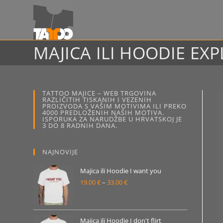
Preskoči
na
sadržaj
MAJICA ILI HOODIE EXP
TATTOO MAJICE – WEB TRGOVINA
RAZLIČITIH TISKANIH I VEZENIH
PROIZVODA S VAŠIM MOTIVIMA ILI PREKO
4000 PREDLOŽENIH NAŠIH MOTIVA.
ISPORUKA ZA NARUDŽBE U HRVATSKOJ JE
3 DO 8 RADNIH DANA.
NAJNOVIJE
Majica ili Hoodie I want you
19.00
€
–
33.00
€
Raspon
cijena:
od
19.00 €
Majica ili Hoodie I don't flirt