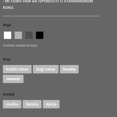
i
MI ĆEMO VAM GA ISPORUČITI U STANDARDNOM
ROKU.
boja
Svakako odaberite boju.
kroj
kratki rukav
dugi rukav
hoodie
sweater
model
muška
ženska
dječja