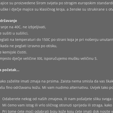
ajice su proizvedene širom svijeta po strogim europskim standard
uške i dječje majice su klasičnog kroja, a ženske su strukirane s o
državanje
ranje na 40C, ne izbjeljivati,
e sušiti u sušilici,
eglati na temperaturi do 150C po strani koja je pri nošenju unutarn
ikada ne peglati izravno po otisku,
e kemijski čistiti.
mjesto dječje veličine XXL isporučujemo mušku veličinu S.
a početak…
ako zaželite imati zmaja na prsima. Zaista nema smisla da vas škakl
ašu fino održavanu kožu. Mi vam nudimo alternativu. Uvijek tako po
Odaberete nekog od naših zmajeva, ili nam pošaljete sliku svoga 
Mi ćemo vam istog ili vrlo sličnog otisnuti sprijeda ili straga, kako 
Pri tome ćete moći odabrati boju kože koju ćete imati dok nosite 