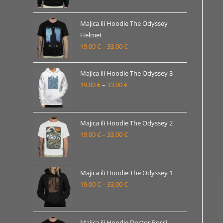
od
19.00 €
Majica ili Hoodie The Odyssey
Helmet
do
19.00
€
–
33.00
€
Raspon
33.00 €
cijena:
od
Majica ili Hoodie The Odyssey 3
19.00 €
19.00
€
–
33.00
€
Raspon
do
cijena:
33.00 €
od
19.00 €
Majica ili Hoodie The Odyssey 2
19.00
€
–
33.00
€
do
Raspon
33.00 €
cijena:
od
19.00 €
Majica ili Hoodie The Odyssey 1
19.00
€
–
33.00
€
do
Raspon
33.00 €
cijena:
od
19.00 €
Majica ili Hoodie Doctor Rossi