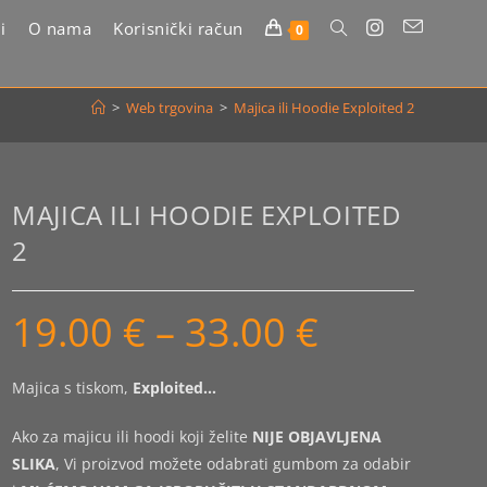
i
O nama
Korisnički račun
Uključi/isključi
0
pretragu
>
Web trgovina
>
Majica ili Hoodie Exploited 2
web-
stranice
MAJICA ILI HOODIE EXPLOITED
2
19.00
€
–
33.00
€
Raspon
cijena:
od
19.00 €
do
Majica s tiskom,
Exploited…
33.00 €
Ako za majicu ili hoodi koji želite
NIJE OBJAVLJENA
SLIKA
, Vi proizvod možete odabrati gumbom za odabir