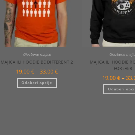
Glazbene majice
Glazbene maji
MAJICA ILI HOODIE BE DIFFERENT 2
MAJICA ILI HOODIE R
FOREVER
Raspon
19.00
€
–
33.00
€
cijena:
19.00
€
–
33
od
Ovaj
Odaberi opcije
19.00 €
proizvod
do
ima
Odaberi opci
33.00 €
više
varijanti.
Opcije
se
mogu
odabrati
na
stranici
proizvoda