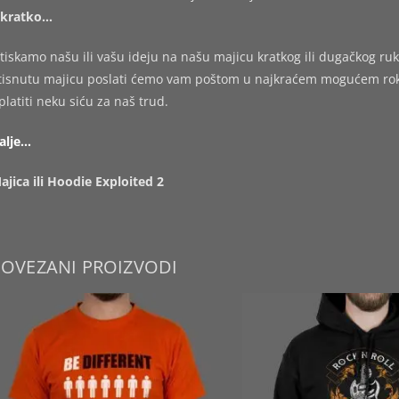
kratko…
tiskamo našu ili vašu ideju na našu majicu kratkog ili dugačkog ruk
tisnutu majicu poslati ćemo vam poštom u najkraćem mogućem roku,
platiti neku siću za naš trud.
alje…
ajica ili Hoodie Exploited 2
POVEZANI PROIZVODI