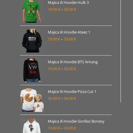
19.00 €
Majica ili Hoodie Hulk 3
19.00
€
–
33.00
€
do
Raspon
35.00 €
cijena:
od
19.00 €
Majica ili Hoodie Ateez 1
19.00
€
–
33.00
€
do
Raspon
33.00 €
cijena:
od
19.00 €
Majica ili Hoodie BTS Arirang
19.00
€
–
33.00
€
do
Raspon
33.00 €
cijena:
od
19.00 €
Majice ili Hoodie Pizza Cut 1
30.00
€
–
56.00
€
do
Raspon
33.00 €
cijena:
od
30.00 €
Majica ili Hoodie Gorillaz Bonesy
19.00
€
–
33.00
€
do
Raspon