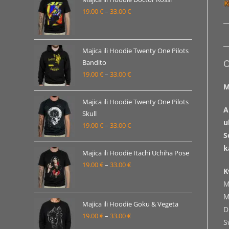
19.00
€
–
33.00
€
do
Raspon
33.00 €
cijena:
od
19.00 €
Majica ili Hoodie Twenty One Pilots
O
Bandito
do
19.00
€
–
33.00
€
Raspon
33.00 €
M
cijena:
od
Majica ili Hoodie Twenty One Pilots
A
19.00 €
Skull
u
19.00
€
–
33.00
€
do
Raspon
S
33.00 €
cijena:
k
od
Majica ili Hoodie Itachi Uchiha Pose
19.00 €
19.00
€
–
33.00
€
Raspon
K
do
cijena:
M
33.00 €
od
M
19.00 €
Majica ili Hoodie Goku & Vegeta
D
19.00
€
–
33.00
€
do
Raspon
S
33.00 €
cijena: