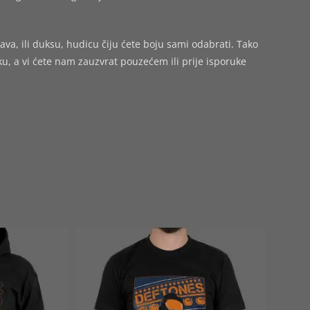
ava, ili duksu, hudicu čiju ćete boju sami odabrati. Tako
 a vi ćete nam zauzvrat pouzećem ili prije isporuke