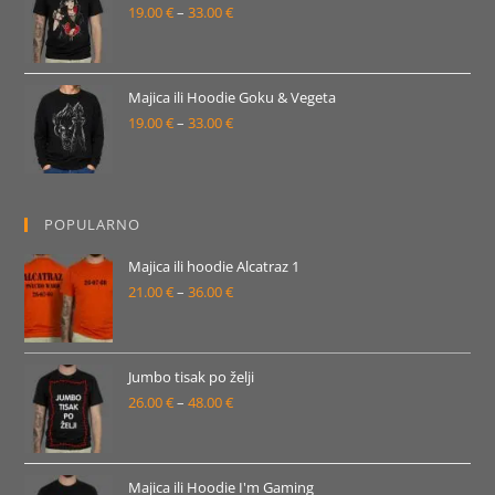
19.00
€
–
33.00
€
do
Raspon
33.00 €
cijena:
od
19.00 €
Majica ili Hoodie Goku & Vegeta
19.00
€
–
33.00
€
do
Raspon
33.00 €
cijena:
od
19.00 €
POPULARNO
do
33.00 €
Majica ili hoodie Alcatraz 1
21.00
€
–
36.00
€
Raspon
cijena:
od
21.00 €
Jumbo tisak po želji
26.00
€
–
48.00
€
do
Raspon
36.00 €
cijena:
od
26.00 €
Majica ili Hoodie I'm Gaming