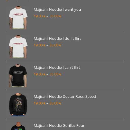
Majica ili Hoodie I want you
19.00
€
–
33.00
€
Raspon
cijena:
od
19.00 €
Majica ili Hoodie I don't flirt
19.00
€
–
33.00
€
do
Raspon
33.00 €
cijena:
od
19.00 €
Majica ili Hoodie I can't flirt
19.00
€
–
33.00
€
do
Raspon
33.00 €
cijena:
od
19.00 €
Majica ili Hoodie Doctor Rossi Speed
19.00
€
–
33.00
€
do
Raspon
33.00 €
cijena:
od
19.00 €
Majica ili Hoodie Gorillaz Four