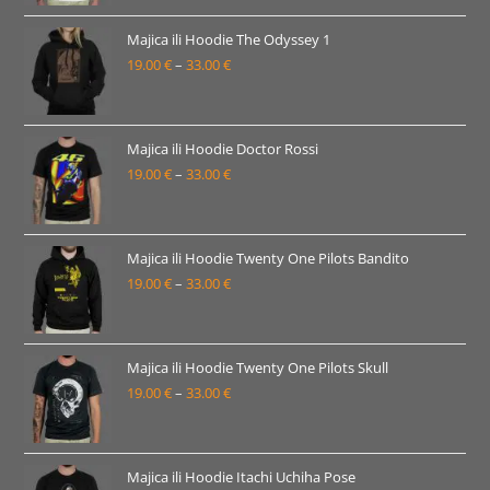
od
19.00 €
Majica ili Hoodie The Odyssey 1
19.00
€
–
33.00
€
do
Raspon
33.00 €
cijena:
od
19.00 €
Majica ili Hoodie Doctor Rossi
19.00
€
–
33.00
€
do
Raspon
33.00 €
cijena:
od
19.00 €
Majica ili Hoodie Twenty One Pilots Bandito
19.00
€
–
33.00
€
do
Raspon
33.00 €
cijena:
od
19.00 €
Majica ili Hoodie Twenty One Pilots Skull
19.00
€
–
33.00
€
do
Raspon
33.00 €
cijena:
od
19.00 €
Majica ili Hoodie Itachi Uchiha Pose