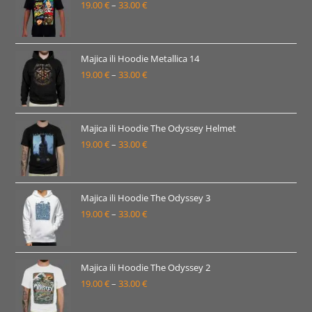
19.00
€
–
33.00
€
do
Raspon
33.00 €
cijena:
od
19.00 €
Majica ili Hoodie Metallica 14
19.00
€
–
33.00
€
do
Raspon
33.00 €
cijena:
od
19.00 €
Majica ili Hoodie The Odyssey Helmet
19.00
€
–
33.00
€
do
Raspon
33.00 €
cijena:
od
19.00 €
Majica ili Hoodie The Odyssey 3
19.00
€
–
33.00
€
do
Raspon
33.00 €
cijena:
od
19.00 €
Majica ili Hoodie The Odyssey 2
19.00
€
–
33.00
€
do
Raspon
33.00 €
cijena: