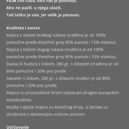
FILM
čini čuda, oko nas je posvuda.
Ako ne paziš, u njega ulaziš.
Tad teško je van, jer velik je paravan.
Kvaliteta i sastav
Majica s tiskom kratkog rukava izrađena je od 100%
pamučne pređe (heather grey 85% pamuk i 15% viskoza).
Majica s tiskom dugog rukava izrađena je od 100%
pamučne pređe (heather grey 85% pamuk i 15% viskoza).
Duksa ili hudica s tiskom, 280 gr, s džepom izrađena je od
80% pamučne i 20% pes pređe.
Sweater s tiskom, 280 gr, s džepom izrađen je od 80%
pamučne i 20% pes pređe.
Majice su proizvedene širom svijeta po strogim europskim
standardima.
Muške i dječje majice su klasičnog kroja, a ženske su
strukirane s otvorenijim vratnim izrezom.
Održavanje