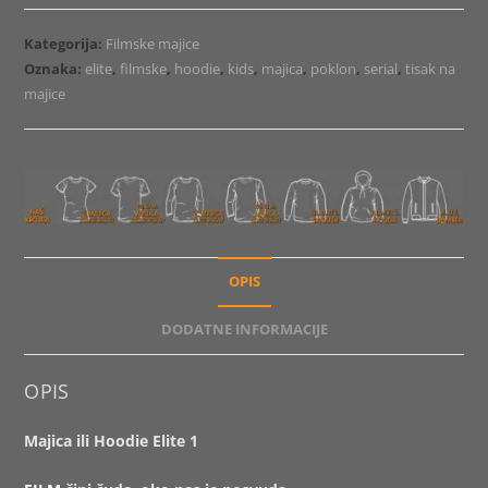
Elite
1
Kategorija:
Filmske majice
količina
Oznaka:
elite
,
filmske
,
hoodie
,
kids
,
majica
,
poklon
,
serial
,
tisak na
majice
OPIS
DODATNE INFORMACIJE
OPIS
Majica ili Hoodie Elite 1