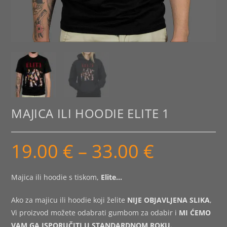
MAJICA ILI HOODIE ELITE 1
19.00
€
–
33.00
€
Raspon
cijena:
od
19.00 €
do
Majica ili hoodie s tiskom,
Elite
…
33.00 €
Ako za majicu ili hoodie koji želite
NIJE OBJAVLJENA SLIKA
,
Vi proizvod možete odabrati gumbom za odabir i
MI ĆEMO
VAM GA ISPORUČITI U STANDARDNOM ROKU.