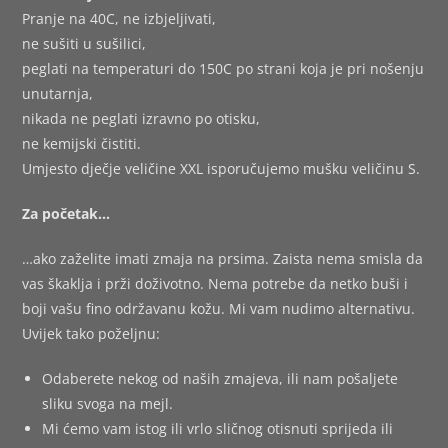
Pranje na 40C, ne izbjeljivati,
ne sušiti u sušilici,
peglati na temperaturi do 150C po strani koja je pri nošenju
unutarnja,
nikada ne peglati izravno po otisku,
ne kemijski čistiti.
Umjesto dječje veličine XXL isporučujemo mušku veličinu S.
Za početak…
…ako zaželite imati zmaja na prsima. Zaista nema smisla da
vas škaklja i prži doživotno. Nema potrebe da netko buši i
boji vašu fino održavanu kožu. Mi vam nudimo alternativu.
Uvijek tako poželjnu:
Odaberete nekog od naših zmajeva, ili nam pošaljete
sliku svoga na mejl.
Mi ćemo vam istog ili vrlo sličnog otisnuti sprijeda ili