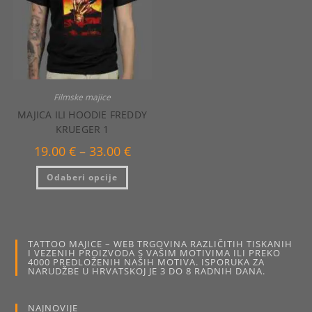
stranici
stranici
proizvoda
proizvo
Filmske majice
MAJICA ILI HOODIE FREDDY
KRUEGER 1
Raspon
19.00
€
–
33.00
€
cijena:
od
Ovaj
Odaberi opcije
19.00 €
proizvod
do
ima
33.00 €
više
varijanti.
Opcije
se
mogu
TATTOO MAJICE – WEB TRGOVINA RAZLIČITIH TISKANIH
odabrati
I VEZENIH PROIZVODA S VAŠIM MOTIVIMA ILI PREKO
na
4000 PREDLOŽENIH NAŠIH MOTIVA. ISPORUKA ZA
stranici
NARUDŽBE U HRVATSKOJ JE 3 DO 8 RADNIH DANA.
proizvoda
NAJNOVIJE