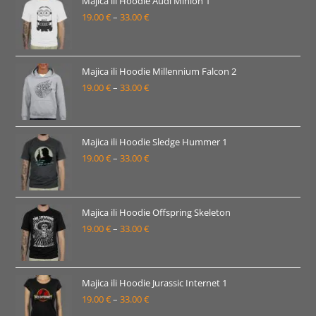
Majica ili Hoodie Audi Minion 1
19.00
€
–
33.00
€
do
Raspon
30.00 €
cijena:
od
19.00 €
Majica ili Hoodie Millennium Falcon 2
19.00
€
–
33.00
€
do
Raspon
33.00 €
cijena:
od
19.00 €
Majica ili Hoodie Sledge Hummer 1
19.00
€
–
33.00
€
do
Raspon
33.00 €
cijena:
od
19.00 €
Majica ili Hoodie Offspring Skeleton
19.00
€
–
33.00
€
do
Raspon
33.00 €
cijena:
od
19.00 €
Majica ili Hoodie Jurassic Internet 1
19.00
€
–
33.00
€
do
Raspon