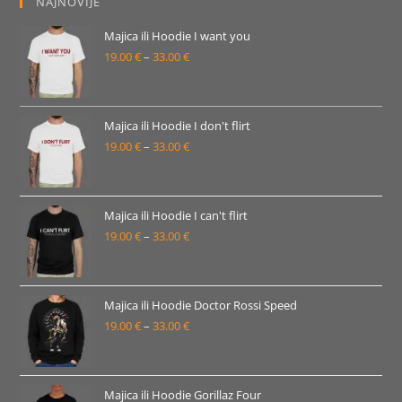
NAJNOVIJE
Majica ili Hoodie I want you
19.00
€
–
33.00
€
Raspon
cijena:
od
19.00 €
Majica ili Hoodie I don't flirt
19.00
€
–
33.00
€
do
Raspon
33.00 €
cijena:
od
19.00 €
Majica ili Hoodie I can't flirt
19.00
€
–
33.00
€
do
Raspon
33.00 €
cijena:
od
19.00 €
Majica ili Hoodie Doctor Rossi Speed
19.00
€
–
33.00
€
do
Raspon
33.00 €
cijena:
od
19.00 €
Majica ili Hoodie Gorillaz Four