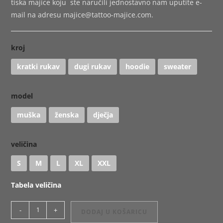
tiska majice koju ste naručili jednostavno nam uputite e-
mail na adresu
majice@tattoo-majice.com
.
kroj
kratki rukav
dugi rukav
hoodie
sweater
model
muška
ženska
dječja
veličina
S
M
L
XL
XXL
Tabela veličina
Majica
-
+
DODAJ U KOŠARICU
ili