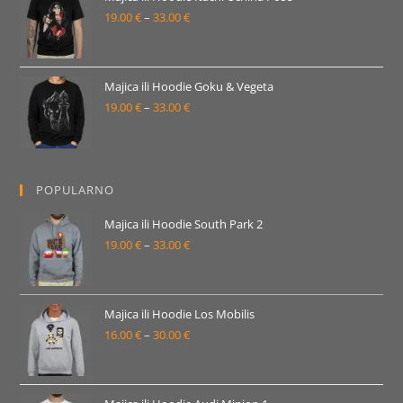
19.00
€
–
33.00
€
do
Raspon
33.00 €
cijena:
od
19.00 €
Majica ili Hoodie Goku & Vegeta
19.00
€
–
33.00
€
do
Raspon
33.00 €
cijena:
od
19.00 €
POPULARNO
do
33.00 €
Majica ili Hoodie South Park 2
19.00
€
–
33.00
€
Raspon
cijena:
od
19.00 €
Majica ili Hoodie Los Mobilis
16.00
€
–
30.00
€
do
Raspon
33.00 €
cijena:
od
16.00 €