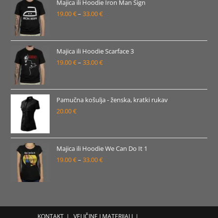
19.00 €
Majica ili Hoodie Iron Man Sign
19.00
€
–
33.00
€
do
Raspon
33.00 €
cijena:
od
19.00 €
Majica ili Hoodie Scarface 3
19.00
€
–
33.00
€
do
Raspon
33.00 €
cijena:
od
19.00 €
Pamučna košulja - ženska, kratki rukav
20.00
€
do
33.00 €
Majica ili Hoodie We Can Do It 1
19.00
€
–
33.00
€
Raspon
cijena:
od
19.00 €
do
KONTAKT
VELIČINE I MATERIJALI