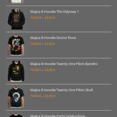
od
19.00 €
Majica ili Hoodie The Odyssey 1
19.00
€
–
33.00
€
do
Raspon
33.00 €
cijena:
od
19.00 €
Majica ili Hoodie Doctor Rossi
19.00
€
–
33.00
€
do
Raspon
33.00 €
cijena:
od
19.00 €
Majica ili Hoodie Twenty One Pilots Bandito
19.00
€
–
33.00
€
do
Raspon
33.00 €
cijena:
od
19.00 €
Majica ili Hoodie Twenty One Pilots Skull
19.00
€
–
33.00
€
do
Raspon
33.00 €
cijena:
od
19.00 €
Majica ili Hoodie Itachi Uchiha Pose