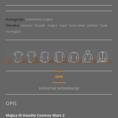
Hoodie
Cosmos
Mars
Kategorija:
Svemirske majice
2
Oznaka:
cosmos
,
hoodie
,
majica
,
mars
,
nine views
,
poklon
,
tisak
količina
na majice
OPIS
DODATNE INFORMACIJE
OPIS
Majica ili Hoodie Cosmos Mars 2