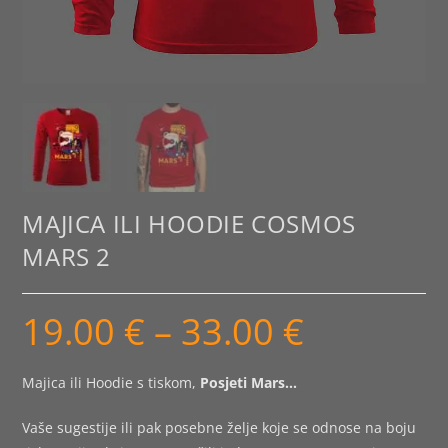
MAJICA ILI HOODIE COSMOS
MARS 2
19.00
€
–
33.00
€
Raspon
cijena:
od
19.00 €
do
Majica ili Hoodie s tiskom,
Posjeti Mars…
33.00 €
Vaše sugestije ili pak posebne želje koje se odnose na boju