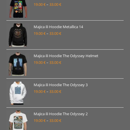
19.00
€
–
33.00
€
do
Raspon
33.00 €
cijena:
od
19.00 €
Majica ili Hoodie Metallica 14
19.00
€
–
33.00
€
do
Raspon
33.00 €
cijena:
od
19.00 €
Majica ili Hoodie The Odyssey Helmet
19.00
€
–
33.00
€
do
Raspon
33.00 €
cijena:
od
19.00 €
Majica ili Hoodie The Odyssey 3
19.00
€
–
33.00
€
do
Raspon
33.00 €
cijena:
od
19.00 €
Majica ili Hoodie The Odyssey 2
19.00
€
–
33.00
€
do
Raspon
33.00 €
cijena: