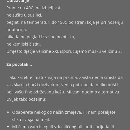
Održavanje
Pranje na 40C, ne izbjeljivati,
ne sušiti u sušilici,
peglati na temperaturi do 150C po strani koja je pri nošenju
unutarnja,
nikada ne peglati izravno po otisku,
ne kemijski čistiti.
Umjesto dječje veličine XXL isporučujemo mušku veličinu S.
Za početak…
…ako zaželite imati zmaja na prsima. Zaista nema smisla da
vas škaklja i prži doživotno. Nema potrebe da netko buši i
boji vašu fino održavanu kožu. Mi vam nudimo alternativu.
Uvijek tako poželjnu:
Odaberete nekog od naših zmajeva, ili nam pošaljete
sliku svoga na mejl.
Mi ćemo vam istog ili vrlo sličnog otisnuti sprijeda ili