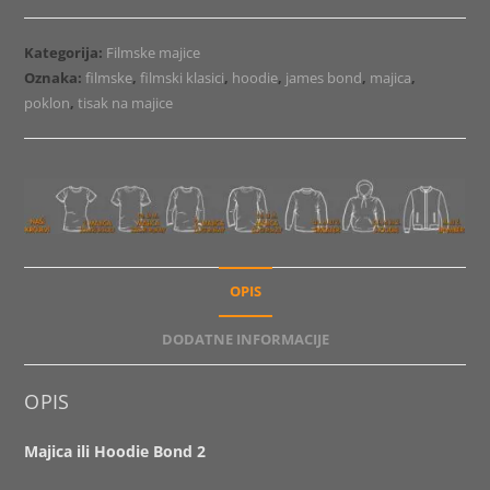
Bond
2
Kategorija:
Filmske majice
količina
Oznaka:
filmske
,
filmski klasici
,
hoodie
,
james bond
,
majica
,
poklon
,
tisak na majice
OPIS
DODATNE INFORMACIJE
OPIS
Majica ili Hoodie Bond 2