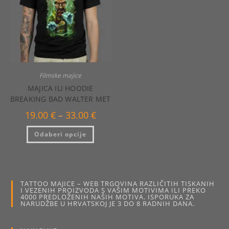
na
na
stranici
stranici
proizvoda
proizvo
Filmske majice
MAJICA ILI HOODIE
BREAKING BAD WALTER MET
Raspon
19.00
€
–
33.00
€
cijena:
od
Ovaj
Odaberi opcije
19.00 €
proizvod
do
ima
33.00 €
više
varijanti.
Opcije
se
mogu
TATTOO MAJICE – WEB TRGOVINA RAZLIČITIH TISKANIH
odabrati
I VEZENIH PROIZVODA S VAŠIM MOTIVIMA ILI PREKO
na
4000 PREDLOŽENIH NAŠIH MOTIVA. ISPORUKA ZA
stranici
NARUDŽBE U HRVATSKOJ JE 3 DO 8 RADNIH DANA.
proizvoda