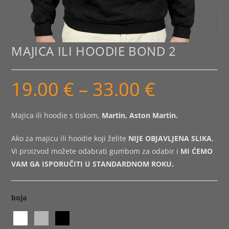
MAJICA ILI HOODIE BOND 2
19.00
€
–
33.00
€
Raspon
cijena:
od
19.00 €
do
Majica ili hoodie s tiskom,
Martin, Aston Martin.
33.00 €
Ako za majicu ili hoodie koji želite
NIJE OBJAVLJENA SLIKA
,
Vi proizvod možete odabrati gumbom za odabir i
MI ĆEMO
VAM GA ISPORUČITI U STANDARDNOM ROKU.
boja