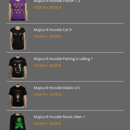
19.00 €
Majica ili Hoodie Pluton 1 3
19.00
€
–
33.00
€
do
Raspon
33.00 €
cijena:
od
19.00 €
Majica ili Hoodie Cat 9
19.00
€
–
33.00
€
do
Raspon
33.00 €
cijena:
od
19.00 €
Majica ili Hoodie Fishing is calling 1
19.00
€
–
33.00
€
do
Raspon
33.00 €
cijena:
od
19.00 €
Majica ili Hoodie Diablo 4 5
19.00
€
–
33.00
€
do
Raspon
33.00 €
cijena:
od
19.00 €
Majica ili Hoodie Music Alien 1
19.00
€
–
33.00
€
do
Raspon