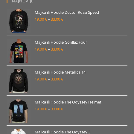
NAJNOVIJE
Majica ili Hoodie Doctor Rossi Speed
19.00
€
–
33.00
€
Raspon
cijena:
od
19.00 €
Majica ili Hoodie Gorillaz Four
19.00
€
–
33.00
€
do
Raspon
33.00 €
cijena:
od
19.00 €
Majica ili Hoodie Metallica 14
19.00
€
–
33.00
€
do
Raspon
33.00 €
cijena:
od
19.00 €
Majica ili Hoodie The Odyssey Helmet
19.00
€
–
33.00
€
do
Raspon
33.00 €
cijena:
od
19.00 €
Majica ili Hoodie The Odyssey 3