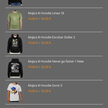
33.00 €
cijena:
od
19.00 €
Majica ili Hoodie Linea 18
16.00
€
–
30.00
€
do
Raspon
33.00 €
cijena:
od
16.00 €
Majica ili Hoodie Escobar Dollar 2
19.00
€
–
33.00
€
do
Raspon
30.00 €
cijena:
od
19.00 €
Majica ili Hoodie Never go faster 1 New
19.00
€
–
33.00
€
do
Raspon
33.00 €
cijena:
od
19.00 €
Majica ili Hoodie Sonic 5
19.00
€
–
33.00
€
do
Raspon
33.00 €
cijena:
od