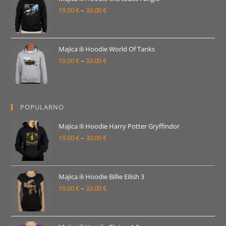
19.00
€
–
33.00
€
do
Raspon
33.00 €
cijena:
od
19.00 €
Majica ili Hoodie World Of Tanks
19.00
€
–
33.00
€
do
Raspon
33.00 €
cijena:
od
19.00 €
POPULARNO
do
33.00 €
Majica ili Hoodie Harry Potter Gryffindor
19.00
€
–
33.00
€
Raspon
cijena:
od
19.00 €
Majica ili Hoodie Billie Eilish 3
19.00
€
–
33.00
€
do
Raspon
33.00 €
cijena:
od