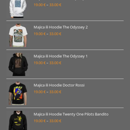
19.00
€
–
33.00
€
do
Raspon
33.00 €
cijena:
od
19.00 €
Majica ili Hoodie The Odyssey 2
19.00
€
–
33.00
€
do
Raspon
33.00 €
cijena:
od
19.00 €
Majica ili Hoodie The Odyssey 1
19.00
€
–
33.00
€
do
Raspon
33.00 €
cijena:
od
19.00 €
Majica ili Hoodie Doctor Rossi
19.00
€
–
33.00
€
do
Raspon
33.00 €
cijena:
od
19.00 €
Majica ili Hoodie Twenty One Pilots Bandito
19.00
€
–
33.00
€
do
Raspon
33.00 €
cijena: