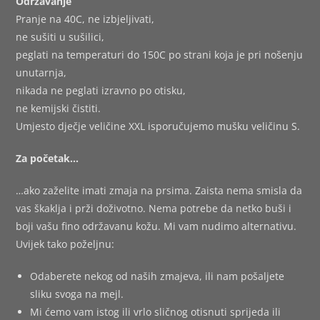
Održavanje
Pranje na 40C, ne izbjeljivati,
ne sušiti u sušilici,
peglati na temperaturi do 150C po strani koja je pri nošenju
unutarnja,
nikada ne peglati izravno po otisku,
ne kemijski čistiti.
Umjesto dječje veličine XXL isporučujemo mušku veličinu S.
Za početak…
…ako zaželite imati zmaja na prsima. Zaista nema smisla da
vas škaklja i prži doživotno. Nema potrebe da netko buši i
boji vašu fino održavanu kožu. Mi vam nudimo alternativu.
Uvijek tako poželjnu:
Odaberete nekog od naših zmajeva, ili nam pošaljete
sliku svoga na mejl.
Mi ćemo vam istog ili vrlo sličnog otisnuti sprijeda ili