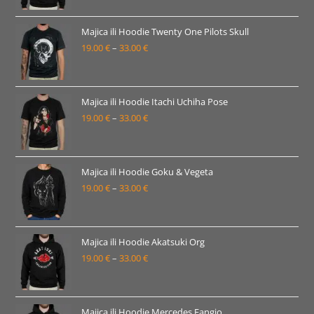
od
19.00 €
Majica ili Hoodie Twenty One Pilots Skull
19.00
€
–
33.00
€
do
Raspon
33.00 €
cijena:
od
19.00 €
Majica ili Hoodie Itachi Uchiha Pose
19.00
€
–
33.00
€
do
Raspon
33.00 €
cijena:
od
19.00 €
Majica ili Hoodie Goku & Vegeta
19.00
€
–
33.00
€
do
Raspon
33.00 €
cijena:
od
19.00 €
Majica ili Hoodie Akatsuki Org
19.00
€
–
33.00
€
do
Raspon
33.00 €
cijena:
od
19.00 €
Majica ili Hoodie Mercedes Fangio